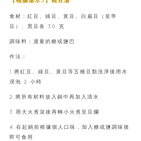
【補腦湯水5】雜豆湯
食材：紅豆、綠豆、黃豆、白扁豆（皇帝
豆）、黑豆各 30 克
調味料：適量的糖或鹽巴
作法：
1.將紅豆、綠豆、黃豆等五種豆類洗淨後用水
浸泡 2 小時
2.將所有材料放入鍋中再加入清水
3.用大火煮滾後再轉小火煮至豆爛
4.在起鍋前根據個人口味，加入糖或鹽調味後
即可食用