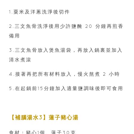
1.粟米及洋蔥洗淨後切件
2.三文魚骨洗淨後用少許鹽醃 20 分鐘再煎香
備用
3.三文魚骨放入煲魚湯袋，再放入鍋裏並加入
清水煮滾
4.接著再把所有材料放入，慢火熬煮 2 小時
5.在起鍋前15分鐘加入適量鹽調味後即可食用
【補腦湯水3】蓮子豬心湯
食材：豬心1個、蓮子30克