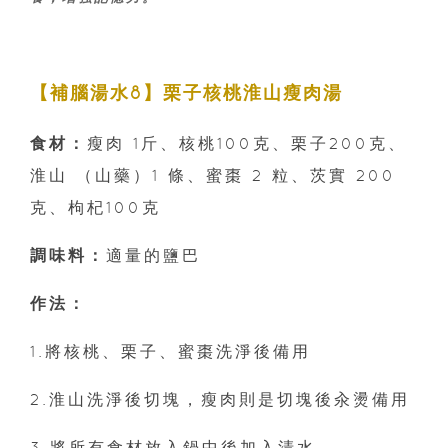
【補腦湯水8】栗子核桃淮山瘦肉湯
食材：
瘦肉 1斤、核桃100克、栗子200克、
淮山 （山藥）1 條、蜜棗 2 粒、茨實 200
克、枸杞100克
調味料：
適量的鹽巴
作法：
1.將核桃、栗子、蜜棗洗淨後備用
2.淮山洗淨後切塊，瘦肉則是切塊後汆燙備用
3.將所有食材放入鍋中後加入清水