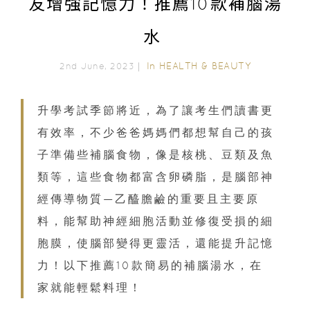
友增強記憶力！推薦10款補腦湯
水
In
HEALTH & BEAUTY
2nd June, 2023｜
升學考試季節將近，為了讓考生們讀書更
有效率，不少爸爸媽媽們都想幫自己的孩
子準備些補腦食物，像是核桃、豆類及魚
類等，這些食物都富含卵磷脂，是腦部神
經傳導物質—乙醯膽鹼的重要且主要原
料，能幫助神經細胞活動並修復受損的細
胞膜，使腦部變得更靈活，還能提升記憶
力！以下推薦10款簡易的補腦湯水，在
家就能輕鬆料理！