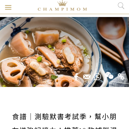
食譜｜測驗默書考試季，幫小朋