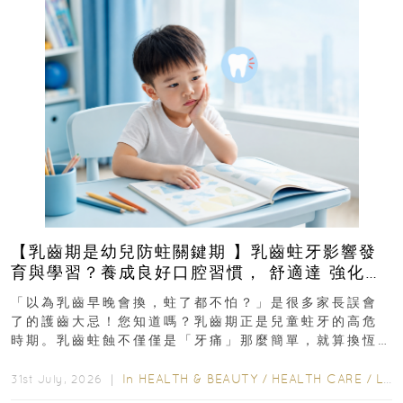
【乳齒期是幼兒防蛀關鍵期 】乳齒蛀牙影響發
育與學習？養成良好口腔習慣， 舒適達 強化琺
瑯質 兒童牙膏防護指南
「以為乳齒早晚會換，蛀了都不怕？」是很多家長誤會
了的護齒大忌！您知道嗎？乳齒期正是兒童蛀牙的高危
時期。乳齒蛀蝕不僅僅是「牙痛」那麼簡單，就算換恆
齒也有影響！後果將如骨牌效應般...
In
HEALTH & BEAUTY
/
HEALTH CARE
/
LIFESTYLE
31st July, 2026 ｜