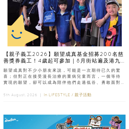
【親子義工2026】願望成真基金招募200名慈
善獎券義工！4歲起可參加｜8月街站遍及港九
新界
願望成真對不少小朋友來說，可能是一次期待已久的驚
喜；但對正在接受漫長治療的重病兒童而言，一個等待
實現的願望，卻可以成為陪伴他們走過低谷、勇敢面對
逆境的重要力量。▲ 願...
In
LIFESTYLE
/
親子活動
5th August, 2026 ｜