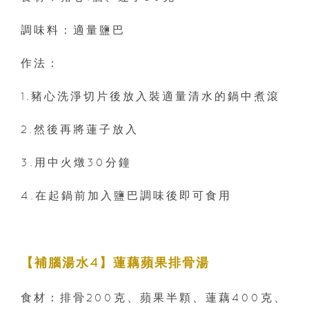
調味料：適量鹽巴
作法：
1.豬心洗淨切片後放入裝適量清水的鍋中煮滾
2.然後再將蓮子放入
3.用中火燉30分鐘
4.在起鍋前加入鹽巴調味後即可食用
【補腦湯水4】蓮藕蘋果排骨湯
食材：排骨200克、蘋果半顆、蓮藕400克、