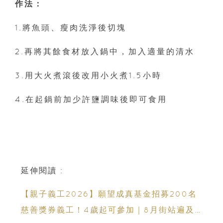
作法：
1.將魚頭、瘦肉洗淨後切塊
2.再將其餘食材放入鍋中，加入適量的清水
3.用大火煮滾後改用小火煮1.5小時
4.在起鍋前加少許鹽調味後即可食用
延伸閱讀 :
【親子義工2026】願望成真基金招募200名
慈善獎券義工！4歲起可參加｜8月街站遍及