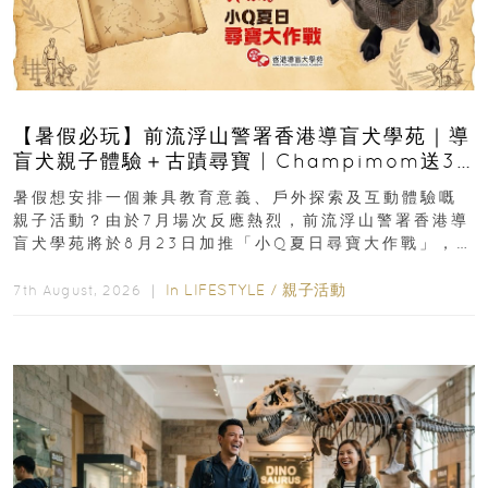
【暑假必玩】前流浮山警署香港導盲犬學苑｜導
盲犬親子體驗＋古蹟尋寶 | Champimom送3
組免費名額
暑假想安排一個兼具教育意義、戶外探索及互動體驗嘅
親子活動？由於7月場次反應熱烈，前流浮山警署香港導
盲犬學苑將於8月23日加推「小Q夏日尋寶大作戰」，家
長與小朋友可以走進前流浮山警署...
In
LIFESTYLE
/
親子活動
7th August, 2026 ｜