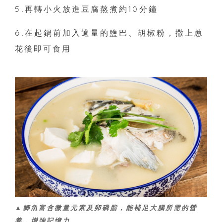
5.再轉小火放進豆腐熬煮約10分鐘
6.在起鍋前加入適量的鹽巴、胡椒粉，撒上蔥
花後即可食用
▲鯽魚富含微量元素及卵磷脂，能補足大腦所需的營
養，增強記憶力。