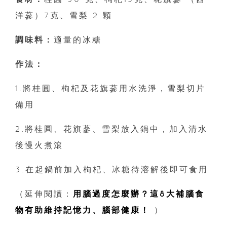
洋蔘）7克、雪梨 2 顆
調味料：
適量的冰糖
作法：
1.將桂圓、枸杞及花旗蔘用水洗淨，雪梨切片
備用
2.將桂圓、花旗蔘、雪梨放入鍋中，加入清水
後慢火煮滾
3.在起鍋前加入枸杞、冰糖待溶解後即可食用
（延伸閱讀：
用腦過度怎麼辦？這8大補腦食
物有助維持記憶力、腦部健康！
）