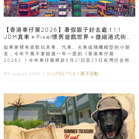
【香港車仔展2026】暑假親子好去處！1:1
JDM真車＋Pixel懷舊遊戲世界＋微縮港式街景
8月灣仔登場 車迷家庭必去！
如果家裡有喜歡玩具車、汽車、火車或飛機模型的小朋
友，今年千萬不要錯過一年一度的《香港車仔展
2026》！今年車仔展將於8月21日至23日在灣仔合和酒
店 Grand Ballroom舉行...
In
LIFESTYLE
/
親子活動
9th August, 2026 ｜