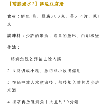
【補腦湯水7】鯽魚豆腐湯
食材：
鯽魚1條、豆腐300克、薑3-4片、蔥1
支
調味料：
少許的米酒，適量的鹽巴、白胡椒鹽
作法：
1.將鯽魚洗乾淨後去除內臟
2.豆腐切成小塊、蔥切成小段後備用
3.在鍋中放入水煮滾後，然後加入薑片及少許
米酒
4.接著再放進鯽魚中火煮約30分鐘