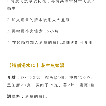
1.將瘦肉洗淨後切塊，再將其餘食材一同放入
鍋中
2.加入適量的清水後用大火煮滾
3.再轉用小火慢煮1.5小時
4.在起鍋前加入適量的鹽巴調味後即可食用
【補腦湯水10】花生魚頭湯
食材：
花生50克、鯇魚頭1個、瘦肉150克、
黑芝麻20克、菟絲子15克、薑2片、蜜棗1粒
調味料：
適量的鹽巴