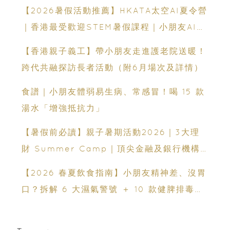
港九新界
【2026暑假活動推薦】HKATA太空AI夏令營
｜香港最受歡迎STEM暑假課程｜小朋友AI課
程・航天科技體驗
【香港親子義工】帶小朋友走進護老院送暖！
跨代共融探訪長者活動（附6月場次及詳情）
食譜｜小朋友體弱易生病、常感冒！喝 15 款
湯水「增強抵抗力」
【暑假前必讀】親子暑期活動2026｜3大理
財 Summer Camp｜頂尖金融及銀行機構
專家親授｜ Finpod｜ESF Explore｜理財
【2026 春夏飲食指南】小朋友精神差、沒胃
實驗室｜投委會理財教育體驗館
口？拆解 6 大濕氣警號 ＋ 10 款健脾排毒祛
濕粥食譜