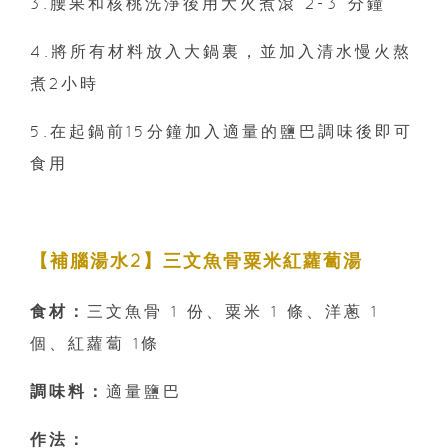
3.腰果和核桃洗淨後用大火煮滾 2-3 分鐘
4.將所有材料放入大鍋裏，並加入清水慢火熬
煮2小時
5.在起鍋前15分鐘加入適量的鹽巴調味後即可
食用
【補腦湯水2】三文魚骨粟米紅蘿蔔湯
食材：
三文魚骨 1 份、粟米 1 條、洋蔥 1
個、紅蘿蔔 1條
調味料：
適量鹽巴
作法：