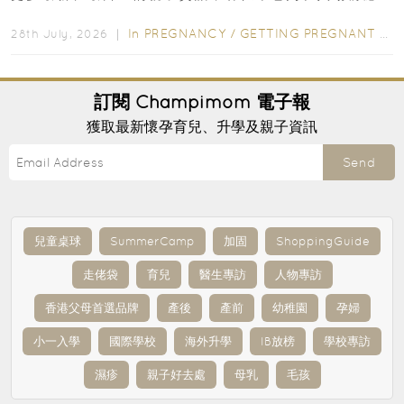
先閱讀購物指南...
In
PREGNANCY
/
GETTING PREGNANT
/
P
28th July, 2026 ｜
訂閱
Champimom
電子報
獲取最新懷孕育兒、升學及親子資訊
Send
兒童桌球
SummerCamp
加固
ShoppingGuide
走佬袋
育兒
醫生專訪
人物專訪
香港父母首選品牌
產後
產前
幼稚園
孕婦
小一入學
國際學校
海外升學
IB放榜
學校專訪
濕疹
親子好去處
母乳
毛孩