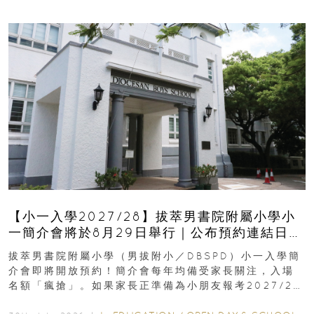
【小一入學2027/28】拔萃男書院附屬小學小
一簡介會將於8月29日舉行｜公布預約連結日期
｜更設有網上重溫
拔萃男書院附屬小學（男拔附小／DBSPD）小一入學簡
介會即將開放預約！簡介會每年均備受家長關注，入場
名額「瘋搶」。如果家長正準備為小朋友報考2027/28
學年小一，想...