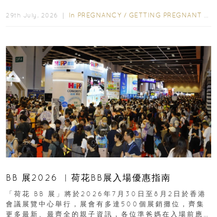
合餵養揀奶粉？選擇幼兒配...
In
PREGNANCY
/
GETTING PREGNANT
/
P
29th July, 2026 ｜
BB 展2026 ︳荷花BB展入場優惠指南
「荷花 BB 展」將於2026年7月30日至8月2日於香港
會議展覽中心舉行，展會有多達500個展銷攤位，齊集
更多最新、最齊全的親子資訊，各位準爸媽在入場前應