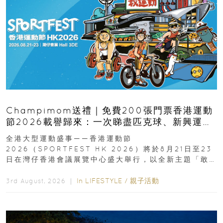
Champimom送禮｜免費200張門票香港運動
節2026載譽歸來：一次睇盡匹克球、新興運
動、街舞比賽＋逾百運動品牌展覽
全港大型運動盛事——香港運動節
2026（SPORTFEST HK 2026）將於8月21日至23
日在灣仔香港會議展覽中心盛大舉行，以全新主題「敢
運動大排檔」登場，集合...
In
LIFESTYLE
/
親子活動
3rd August, 2026 ｜