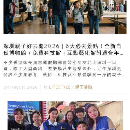
深圳親子好去處2026｜8大必去景點！全新自
然博物館＋免費科技館＋互動藝術館附適合年
齡、交通、門票、開放時間
不少香港家長周末或假期都會帶小朋友北上深圳一日
遊，除了大型商場、遊樂場及主題樂園外，近年深圳更
開設不少集教育、藝術、科技及互動體驗於一身的親子
好去處！暑假唔想再行商場...
In
LIFESTYLE
/
親子活動
6th August, 2026 ｜