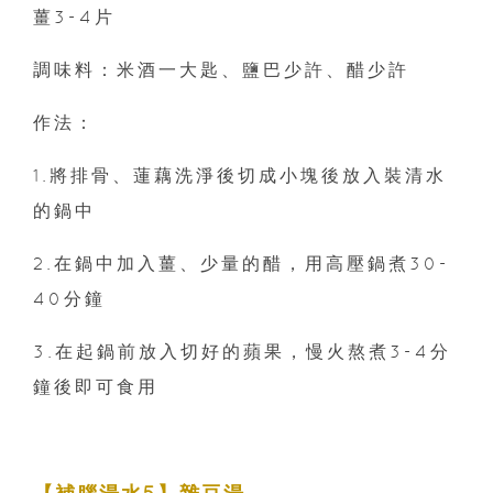
薑3-4片
調味料：米酒一大匙、鹽巴少許、醋少許
作法：
1.將排骨、蓮藕洗淨後切成小塊後放入裝清水
的鍋中
2.在鍋中加入薑、少量的醋，用高壓鍋煮30-
40分鐘
3.在起鍋前放入切好的蘋果，慢火熬煮3-4分
鐘後即可食用