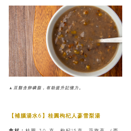
▲豆類含卵磷脂，有助提升記憶力。
【補腦湯水6】桂圓枸杞人蔘雪梨湯
食材：
桂圓 30 克、枸杞15克、花旗蔘 （西