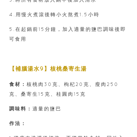
4.用慢火煮滾後轉小火熬煮1.5小時
5.在起鍋前15分鐘，加入適量的鹽巴調味後即
可食用
【補腦湯水9】核桃桑寄生湯
食材：
核桃肉30克、枸杞20克、瘦肉250
克、桑寄生15克、桂圓肉15克
調味料：
適量的鹽巴
作法：