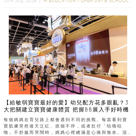
In
EDUCATION
/
OPEN DAY & SCHOOL EVENTS
30th July, 2026 ｜
【給敏弱寶寶最好的愛】幼兒配方花多眼亂？3
大把關建立寶寶健康體質 把握BB展入手好時機
每個媽媽在育兒路上都會遇到不同的挑戰。每當看到寶
寶肌膚突然後天泛紅、抓個不停，或者肚仔「咕嚕咕
嚕」不舒服而哭鬧時，媽媽心裡總滿是心痛與無奈。混