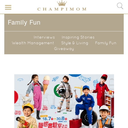
Family Fun
Interviews
Inspiring Stories
Wealth Management
Style & Living
Family Fun
Giveaway