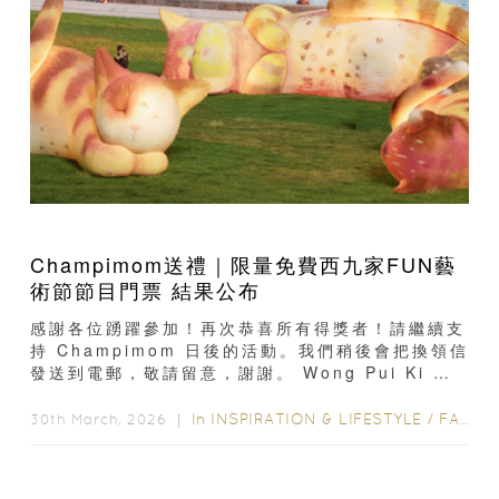
Champimom送禮｜限量免費西九家FUN藝
術節節目門票 結果公布
感謝各位踴躍參加！再次恭喜所有得獎者！請繼續支
持 Champimom 日後的活動。我們稍後會把換領信
發送到電郵，敬請留意，謝謝。 Wong Pui Ki
9624XXXXEmma Ng 9630XXXXRex Cheng
9669XXXXJessica Lee 9015XXX
In
INSPIRATION & LIFESTYLE
/
FAMILY FUN
30th March, 2026 ｜