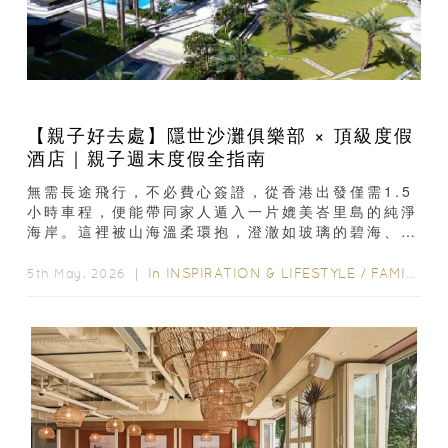
【親子好去處】隱世沙灘俱樂部 × 頂級度假
酒店｜親子週末度假全指南
無需長途飛行，不必費心簽證，從香港出發僅需1.5
小時車程，便能帶同家人遁入一片媲美峇里島的純淨
海岸。這裡被山海溫柔環抱，澄澈如玻璃的碧海、懸
浮於天際的無邊泳池、星級旅居服務與細膩的親子配
套...
In
INSPIRATION & LIFESTYLE
/
FAMILY FUN
5th May, 2026 ｜