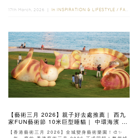
空間，成為不少家長關注的親子藝術展...
In
INSPIRATION & LIFESTYLE
/
FAMILY FUN
17th March, 2026 ｜
【藝術三月 2026】親子好去處推薦｜ 西九
家FUN藝術節 10米巨型睡貓｜ 中環海濱 15
萬枝毛絨花花海｜ HKWALLS 街頭藝術節
【香港藝術三月 2026】全城變身藝術樂園！🎨✨