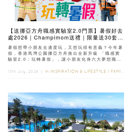
【送挪亞方舟職感實驗室2.0門票】暑假好去
處2026｜Champimom送禮｜限量送30套親
子門票連遊戲代幣 （總值HK$10,680） 體
暑假想帶小朋友去邊度玩，又想玩得有意義？今年暑
驗六大職業角色 玩轉暑假！
假，香港馬灣公園挪亞方舟推出全新升級 「職感實
驗室2.0：玩轉暑假」，讓小朋友化身六大夢想職
業，包括牛乳雪糕研發員、太空...
In
INSPIRATION & LIFESTYLE
/
FAMILY FUN
13th July, 2026 ｜