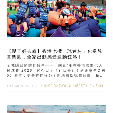
【親子好去處】香港七欖「球迷村」化身兒
童樂園，全家出動感受運動狂熱！
全城矚目的體育盛事——「國泰/滙豐香港國際七人
欖球賽 2026」於今日至 19 日舉行！適逢賽事金禧
50 周年，更是首度移師全新地標啟德體育園，精彩
程度絕對是歷年之冠...
In
INSPIRATION & LIFESTYLE
/
FAMILY FUN
17th April, 2026 ｜