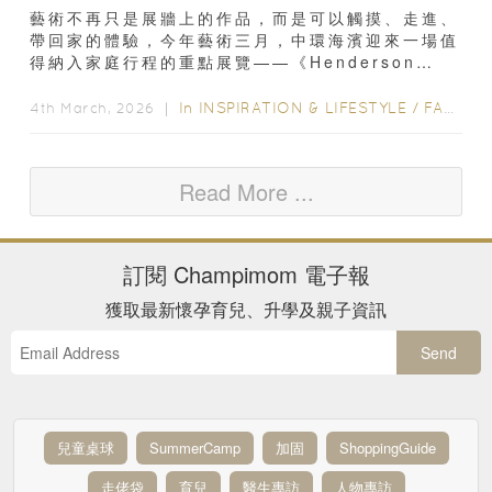
藝術不再只是展牆上的作品，而是可以觸摸、走進、
帶回家的體驗，今年藝術三月，中環海濱迎來一場值
得納入家庭行程的重點展覽——《Henderson
Land x Cj Hendry Flower...
In
INSPIRATION & LIFESTYLE
/
FAMILY FUN
4th March, 2026 ｜
Read More ...
訂閱
Champimom
電子報
獲取最新懷孕育兒、升學及親子資訊
Send
兒童桌球
SummerCamp
加固
ShoppingGuide
走佬袋
育兒
醫生專訪
人物專訪