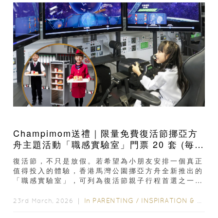
Champimom送禮｜限量免費復活節挪亞方
舟主題活動「職感實驗室」門票 20 套 (毎套
門票兩張連10個遊戲代幣) 價值$7920｜小
復活節，不只是放假。若希望為小朋友安排一個真正
朋友化身夢想實習生體驗 6大職業
值得投入的體驗，香港馬灣公園挪亞方舟全新推出的
「職感實驗室」，可列為復活節親子行程首選之一。
以「玩樂 × 學習 × 未來啟發」為核心概念...
In
PARENTING
/
INSPIRATION & LIFESTYLE
23rd March, 2026 ｜