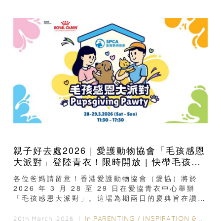
親子好去處2026 | 愛護動物協會「毛孩感恩
大派對」登陸青衣！限時開放 | 快帶毛孩來
參加！
各位爸媽請留意！香港愛護動物協會（愛協）將於
2026 年 3 月 28 至 29 日在愛協青衣中心舉辦
「毛孩感恩大派對」。這場為期兩日的慶典旨在讚頌
寵物為我們付出的無條件愛意、歡樂時光與忠誠陪
伴...
In
PARENTING
/
INSPIRATION & LIFESTYLE
20th March, 2026 ｜