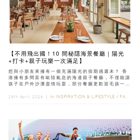
【不用飛出國！10 間秘隱海景餐廳｜陽光
+打卡+親子玩樂一次滿足】
想與小朋友來擁有一個充滿陽光的假期感週末？ 香
港擁有多間富有歐陸氣息的海邊親子餐廳，不僅能讓
孩子在戶外沙灘盡情玩耍，部分餐廳更歡迎毛孩一同
享受美食 。這些餐廳大多設有戶外空間或鄰近沙灘
遊樂區...
In
INSPIRATION & LIFESTYLE
/
FAMILY FUN
28th April, 2026 ｜