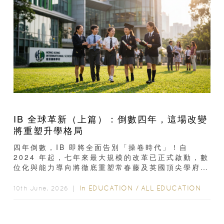
IB 全球革新（上篇）：倒數四年，這場改變
將重塑升學格局
四年倒數，IB 即將全面告別「操卷時代」！自
2024 年起，七年來最大規模的改革已正式啟動，數
位化與能力導向將徹底重塑常春藤及英國頂尖學府的
錄取標準。不少家長都滿心疑惑：今次 IB...
In
EDUCATION
/
ALL EDUCATION
10th June, 2026 ｜