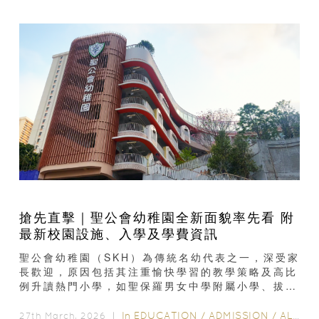
搶先直擊｜聖公會幼稚園全新面貌率先看 附
最新校園設施、入學及學費資訊
聖公會幼稚園（SKH）為傳統名幼代表之一，深受家
長歡迎，原因包括其注重愉快學習的教學策略及高比
例升讀熱門小學，如聖保羅男女中學附屬小學、拔萃
男書院附屬小學與聖士提反書院附屬小學等...
In
EDUCATION
/
ADMISSION
/
ALL EDUCATION
27th March, 2026 ｜