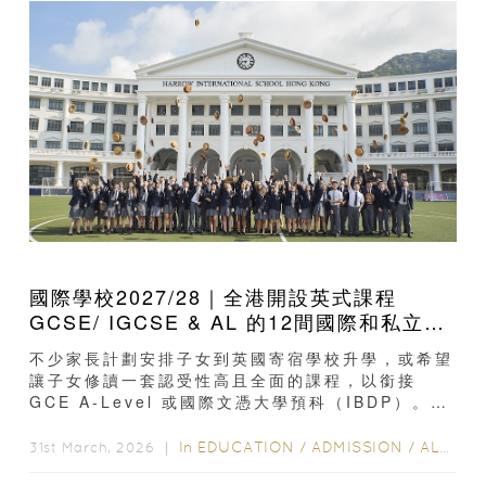
國際學校2027/28｜全港開設英式課程
GCSE/ IGCSE & AL 的12間國際和私立學
校名單及學費
不少家長計劃安排子女到英國寄宿學校升學，或希望
讓子女修讀一套認受性高且全面的課程，以銜接
GCE A-Level 或國際文憑大學預科（IBDP）。選
擇提供英國課程，如 GCSE 或 IGCSE...
In
EDUCATION
/
ADMISSION
/
ALL EDUCATION
31st March, 2026 ｜