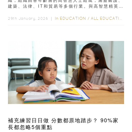
織，組織由各年齡層的高智慧人士組成，涵蓋醫護、
建築、法律、IT和貿易等多個行業。與高智慧精英互
動，有助於小朋友從小建立寶貴人脈...
In
EDUCATION
/
ALL EDUCATION
29th January, 2026 ｜
補充練習日日做 分數都原地踏步？ 90%家
長都忽略5個重點