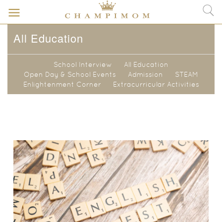
All Education
School Interview
All Education
Open Day & School Events
Admission
STEAM
Enlightenment Corner
Extracurricular Activities