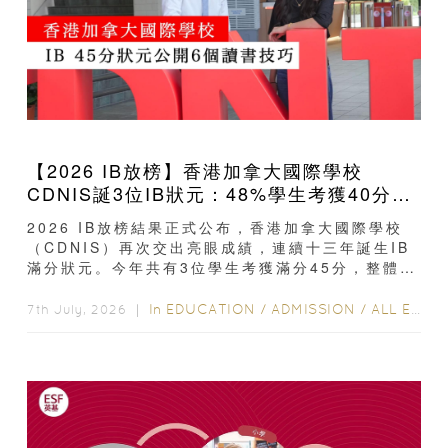
【2026 IB放榜】香港加拿大國際學校
CDNIS誕3位IB狀元：48%學生考獲40分以
上、公開滿分學霸6個備考心得
2026 IB放榜結果正式公布，香港加拿大國際學校
（CDNIS）再次交出亮眼成績，連續十三年誕生IB
滿分狀元。今年共有3位學生考獲滿分45分，整體平
均分達39分，48%學生取得40分或以上...
In
EDUCATION
/
ADMISSION
/
ALL EDUCATION
7th July, 2026 ｜