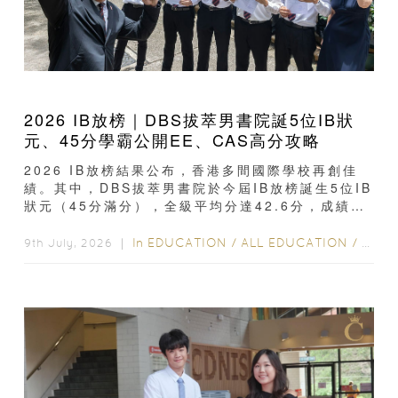
2026 IB放榜｜DBS拔萃男書院誕5位IB狀
元、45分學霸公開EE、CAS高分攻略
2026 IB放榜結果公布，香港多間國際學校再創佳
績。其中，DBS拔萃男書院於今屆IB放榜誕生5位IB
狀元（45分滿分），全級平均分達42.6分，成績再
次位居全港前列...
In
EDUCATION
/
ALL EDUCATION
/
教育
9th July, 2026 ｜