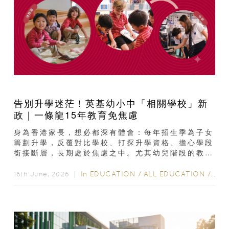
告別升學迷茫！英基幼小中「相關學校」新
政｜一條龍15年教育免焦慮
身為香港家長，想必都深有體會：每年招生季為子女
籌劃升學，反覆對比學校、打探升學資格、擔心學段
銜接斷層，長期處於焦慮之中。尤其幼兒階段的教育
選擇，牽動往後十餘年的求學路徑，一步選擇失
誤...
In
EDUCATION
/
ALL EDUCATION
/
EXT
16th June, 2026 ｜