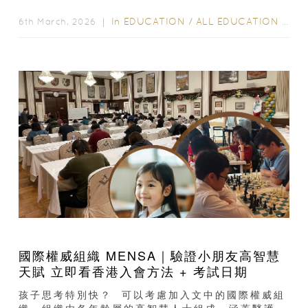
每個小朋友都有其獨特的天賦...
In
EDUCATION
/
ALL EDUCATION
/
SC
6th March, 2026 ｜
國際權威組織 MENSA｜驗證小朋友高智慧
天賦 立即看香港入會方法 + 考試日期
孩子思考特別快？ 可以考慮加入文中的國際權威組