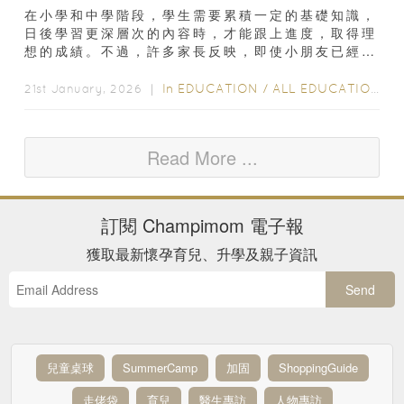
在小學和中學階段，學生需要累積一定的基礎知識，
日後學習更深層次的內容時，才能跟上進度，取得理
想的成績。不過，許多家長反映，即使小朋友已經做
了大量的補充練習，學業成績卻沒有明顯進步...
In
EDUCATION
/
ALL EDUCATION
21st January, 2026 ｜
Read More ...
訂閱
Champimom
電子報
獲取最新懷孕育兒、升學及親子資訊
Send
兒童桌球
SummerCamp
加固
ShoppingGuide
走佬袋
育兒
醫生專訪
人物專訪