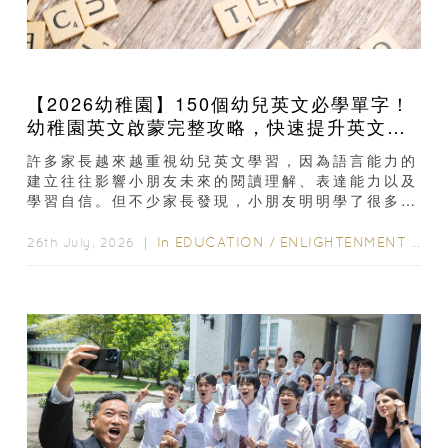
【2026幼稚園】150個幼兒英文必學單字！
幼稚園英文啟蒙完整攻略，快速提升英文閱
讀能力
許多家長越來越重視幼兒英文學習，因為語言能力的
建立往往影響小朋友未來的閱讀理解、表達能力以及
學習自信。但不少家長發現，小朋友明明學了很多英
文單字，真正開始閱讀英文故事書時，仍然容易卡
住...
In
EDUCATION
/
ENLIGHTENMENT CORNER
26th July, 2026 ｜