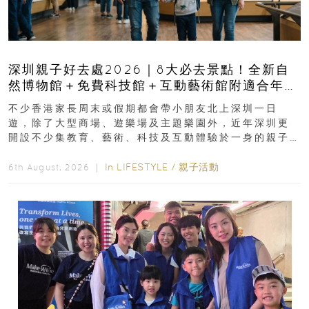
深圳親子好去處2026｜8大必去景點！全新自
然博物館＋免費科技館＋互動藝術館附適合年
齡、交通、門票、開放時間
不少香港家長周末或假期都會帶小朋友北上深圳一日
遊，除了大型商場、遊樂場及主題樂園外，近年深圳更
開設不少集教育、藝術、科技及互動體驗於一身的親子
好去處！暑假唔想再行商場...
In
LIFESTYLE
/
親子活動
6th August, 2026 ｜