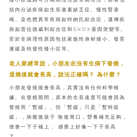
括內分泌疾病如生長激素缺乏症、慢性腎衰
竭、染色體異常疾病如特納氏綜合症，遺傳疾
病如普拉德威利綜合症和SHOX基因突變等。
至於非病理性原因包括家族性身材矮小、發育
遲緩及特發性矮小症等。
老人家經常說，小朋友在沒有生病下發燒，
退燒後就會長高，說法正確嗎？ 為什麼？
小朋友發燒後會長高，其實沒有任何科學根
據。在發燒期間，原本的生長速度可能會因為
發燒而「暫緩」。但「暫緩」只是「暫時延
緩」，病癒後孩子 恢復胃口，營養補充足夠，
便會一下子補上， 感覺上好像一下子長高
了。