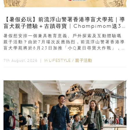
【暑假必玩】前流浮山警署香港導盲犬學苑｜導
盲犬親子體驗＋古蹟尋寶 | Champimom送3
組免費名額
暑假想安排一個兼具教育意義、戶外探索及互動體驗嘅
親子活動？由於7月場次反應熱烈，前流浮山警署香港導
盲犬學苑將於8月23日加推「小Q夏日尋寶大作戰」，家
長與小朋友可以走進前流浮山警署...
In
LIFESTYLE
/
親子活動
7th August, 2026 ｜