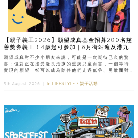
【親子義工2026】願望成真基金招募200名慈
善獎券義工！4歲起可參加｜8月街站遍及港九
新界
願望成真對不少小朋友來說，可能是一次期待已久的驚
喜；但對正在接受漫長治療的重病兒童而言，一個等待
實現的願望，卻可以成為陪伴他們走過低谷、勇敢面對
逆境的重要力量。▲ 願...
In
LIFESTYLE
/
親子活動
5th August, 2026 ｜