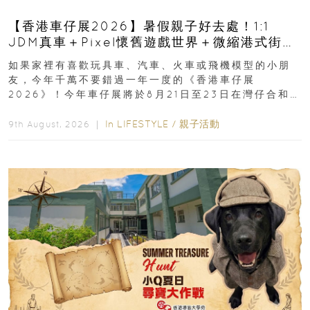
【香港車仔展2026】暑假親子好去處！1:1
JDM真車＋Pixel懷舊遊戲世界＋微縮港式街景
8月灣仔登場 車迷家庭必去！
如果家裡有喜歡玩具車、汽車、火車或飛機模型的小朋
友，今年千萬不要錯過一年一度的《香港車仔展
2026》！今年車仔展將於8月21日至23日在灣仔合和酒
店 Grand Ballroom舉行...
In
LIFESTYLE
/
親子活動
9th August, 2026 ｜