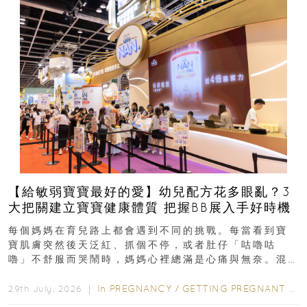
【給敏弱寶寶最好的愛】幼兒配方花多眼亂？3
大把關建立寶寶健康體質 把握BB展入手好時機
每個媽媽在育兒路上都會遇到不同的挑戰。每當看到寶
寶肌膚突然後天泛紅、抓個不停，或者肚仔「咕嚕咕
嚕」不舒服而哭鬧時，媽媽心裡總滿是心痛與無奈。混
合餵養揀奶粉？選擇幼兒配...
In
PREGNANCY
/
GETTING PREGNANT
/
P
29th July, 2026 ｜