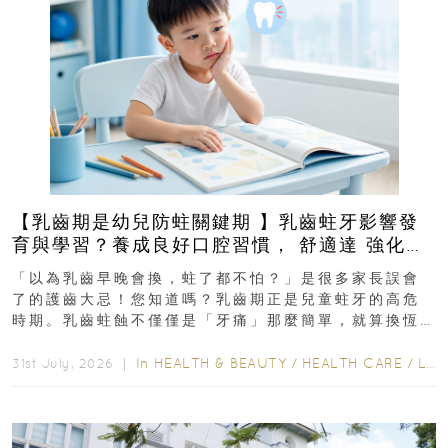
【乳齒期是幼兒防蛀關鍵期 】乳齒蛀牙影響發
育與學習？養成良好口腔習慣， 舒適達 強化琺
瑯質 兒童牙膏防護指南
「以為乳齒早晚會換，蛀了都不怕？」是很多家長誤會
了的護齒大忌！您知道嗎？乳齒期正是兒童蛀牙的高危
時期。乳齒蛀蝕不僅僅是「牙痛」那麼簡單，就算換恆
齒也有影響！後果將如骨牌效應般...
In
HEALTH & BEAUTY
/
HEALTH CARE
/
LIFESTYLE
31st July, 2026 ｜