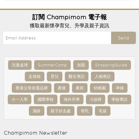
訂閱
Champimom
電子報
獲取最新懷孕育兒、升學及親子資訊
Send
兒童桌球
SummerCamp
加固
ShoppingGuide
走佬袋
育兒
醫生專訪
人物專訪
香港父母首選品牌
產後
產前
幼稚園
孕婦
小一入學
國際學校
海外升學
IB放榜
學校專訪
濕疹
親子好去處
母乳
毛孩
Champimom
Newsletter