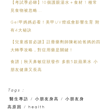
【考試季必睇】10個護眼湯水＋食材 1 種常
見食物被忽略...
Gel甲媽媽必看！美甲UV燈或會影響生育 附
有4大秘訣
【兒童感冒必讀】註冊藥劑師陳彬給爸媽的四
大轉季攻略，對症用藥是關鍵！
食譜｜秋天鼻敏症狀發作 多飲5款蘋果水 小
朋友健康又長高
Tags :
醫生專訪
/
小朋友身高
/
小朋友身
高原因
/
health