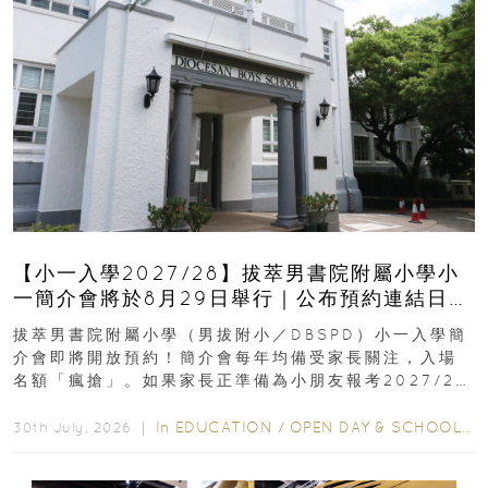
【小一入學2027/28】拔萃男書院附屬小學小
一簡介會將於8月29日舉行｜公布預約連結日期
｜更設有網上重溫
拔萃男書院附屬小學（男拔附小／DBSPD）小一入學簡
介會即將開放預約！簡介會每年均備受家長關注，入場
名額「瘋搶」。如果家長正準備為小朋友報考2027/28
學年小一，想...
In
EDUCATION
/
OPEN DAY & SCHOOL EVENTS
30th July, 2026 ｜