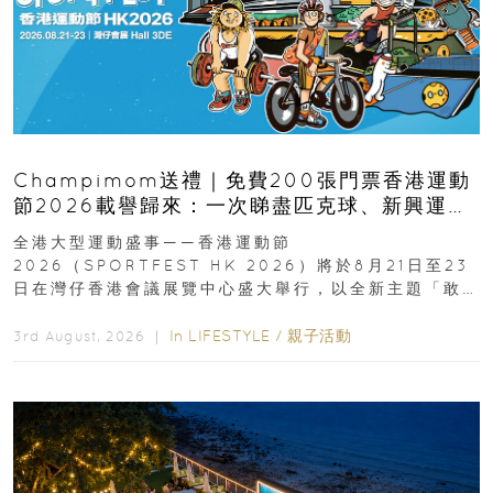
Champimom送禮｜免費200張門票香港運動
節2026載譽歸來：一次睇盡匹克球、新興運
動、街舞比賽＋逾百運動品牌展覽
全港大型運動盛事——香港運動節
2026（SPORTFEST HK 2026）將於8月21日至23
日在灣仔香港會議展覽中心盛大舉行，以全新主題「敢
運動大排檔」登場，集合...
In
LIFESTYLE
/
親子活動
3rd August, 2026 ｜