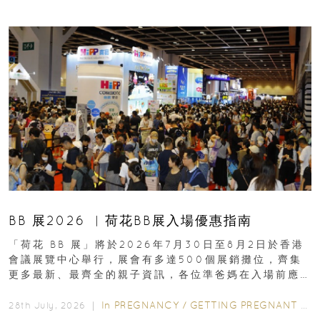
BB 展2026 ︳荷花BB展入場優惠指南
「荷花 BB 展」將於2026年7月30日至8月2日於香港
會議展覽中心舉行，展會有多達500個展銷攤位，齊集
更多最新、最齊全的親子資訊，各位準爸媽在入場前應
先閱讀購物指南...
In
PREGNANCY
/
GETTING PREGNANT
/
P
28th July, 2026 ｜