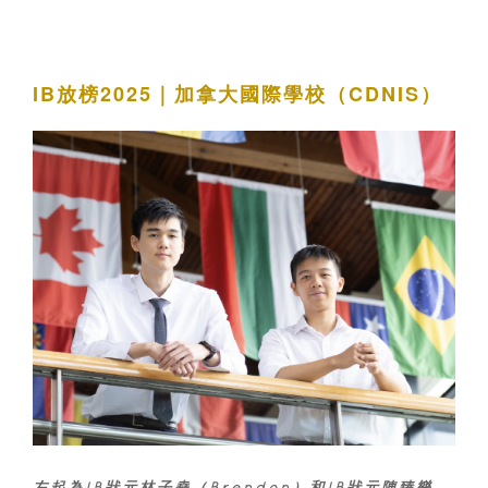
IB放榜2025｜加拿大國際學校（CDNIS）
左起為IB狀元林子堯（Brendon）和IB狀元陳臻樂