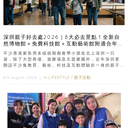
深圳親子好去處2026｜8大必去景點！全新自
然博物館＋免費科技館＋互動藝術館附適合年
齡、交通、門票、開放時間
不少香港家長周末或假期都會帶小朋友北上深圳一日
遊，除了大型商場、遊樂場及主題樂園外，近年深圳更
開設不少集教育、藝術、科技及互動體驗於一身的親子
好去處！暑假唔想再行商場...
In
LIFESTYLE
/
親子活動
6th August, 2026 ｜