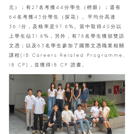
元）；有27名考獲44分學生（榜眼）；還有
64名考獲43分學生（探花）。平均分高達
36.1分，及格率是97.6%。當中取得40分以
上學生佔31.8%，另外，有78名學生獲頒雙語
文憑；以及63名學生參加了國際文憑職業相關
課程(IB Careers Related Programme,
IB CP)，並獲得IB CP 證書。