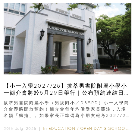
【小一入學2027/28】拔萃男書院附屬小學小
一簡介會將於8月29日舉行｜公布預約連結日期
｜更設有網上重溫
拔萃男書院附屬小學（男拔附小／DBSPD）小一入學簡
介會即將開放預約！簡介會每年均備受家長關注，入場
名額「瘋搶」。如果家長正準備為小朋友報考2027/28
學年小一，想...
In
EDUCATION
/
OPEN DAY & SCHOOL EVENTS
30th July, 2026 ｜