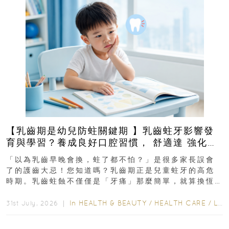
【乳齒期是幼兒防蛀關鍵期 】乳齒蛀牙影響發
育與學習？養成良好口腔習慣， 舒適達 強化琺
瑯質 兒童牙膏防護指南
「以為乳齒早晚會換，蛀了都不怕？」是很多家長誤會
了的護齒大忌！您知道嗎？乳齒期正是兒童蛀牙的高危
時期。乳齒蛀蝕不僅僅是「牙痛」那麼簡單，就算換恆
齒也有影響！後果將如骨牌效應般...
In
HEALTH & BEAUTY
/
HEALTH CARE
/
LIFESTYLE
31st July, 2026 ｜