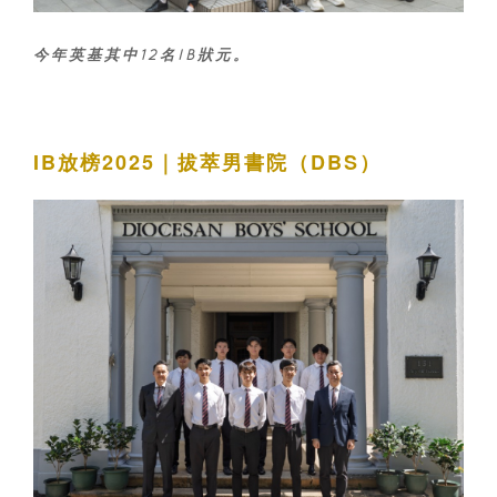
今年英基其中12名IB狀元。
IB放榜2025｜拔萃男書院（DBS）