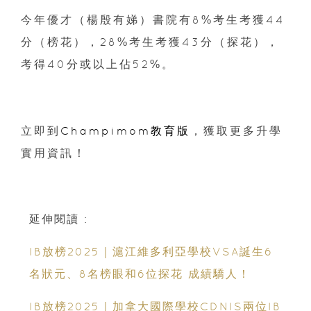
今年優才（楊殷有娣）書院有8%考生考獲44
分（榜花），28%考生考獲43分（探花），
考得40分或以上佔52%。
立即到
Champimom教育版
，獲取更多升學
實用資訊！
延伸閱讀 :
IB放榜2025｜滬江維多利亞學校VSA誕生6
名狀元、8名榜眼和6位探花 成績驕人！
IB放榜2025｜加拿大國際學校CDNIS兩位IB