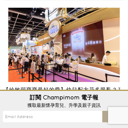
【給敏弱寶寶最好的愛】幼兒配方花多眼亂？3
大把關建立寶寶健康體質 把握BB展入手好時機
訂閱
Champimom
電子報
獲取最新懷孕育兒、升學及親子資訊
每個媽媽在育兒路上都會遇到不同的挑戰。每當看到寶
寶肌膚突然後天泛紅、抓個不停，或者肚仔「咕嚕咕
Send
嚕」不舒服而哭鬧時，媽媽心裡總滿是心痛與無奈。混
合餵養揀奶粉？選擇幼兒配...