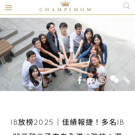
IB放榜2025｜佳績報捷！多名IB