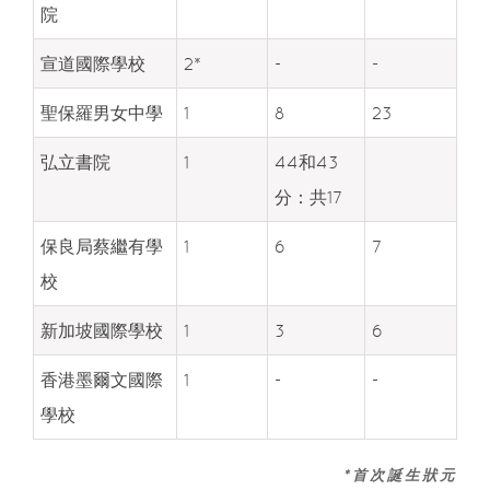
院
宣道國際學校
2*
-
-
聖保羅男女中學
1
8
23
弘立書院
1
44和43
分：共17
保良局蔡繼有學
1
6
7
校
新加坡國際學校
1
3
6
香港墨爾文國際
1
-
-
學校
*首次誕生狀元