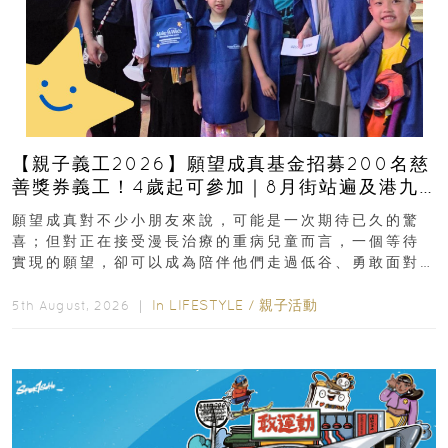
【親子義工2026】願望成真基金招募200名慈
善獎券義工！4歲起可參加｜8月街站遍及港九
新界
願望成真對不少小朋友來說，可能是一次期待已久的驚
喜；但對正在接受漫長治療的重病兒童而言，一個等待
實現的願望，卻可以成為陪伴他們走過低谷、勇敢面對
逆境的重要力量。▲ 願...
In
LIFESTYLE
/
親子活動
5th August, 2026 ｜