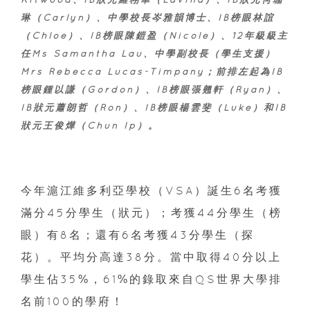
琳（Carlyn）、中學校長岑雅韻博士、IB榜眼林誼
（Chloe）、IB榜眼陳鎧盈（Nicole）、12年級級主
任Ms Samantha Lau、中學副校長（學生支援）
Mrs Rebecca Lucas-Timpany；前排左起為IB
榜眼鍾以謙（Gordon）、IB榜眼張翹軒（Ryan）、
IB狀元蕭朗哲（Ron）、IB榜眼楊雲斐（Luke）和IB
狀元王俊燁（Chun Ip）。
今年滬江維多利亞學校（VSA）誕生6名考獲
滿分45分學生（狀元）；考獲44分學生（榜
眼）有8名；還有6名考獲43分學生（探
花）。平均分高達38分。當中取得40分以上
學生佔35%，61%的錄取來自QS世界大學排
名前100的學府！