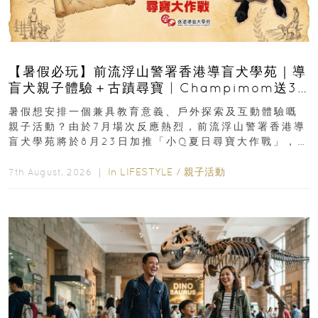
【暑假必玩】前流浮山警署香港導盲犬學苑｜導
盲犬親子體驗＋古蹟尋寶 | Champimom送3
組免費名額
暑假想安排一個兼具教育意義、戶外探索及互動體驗嘅
親子活動？由於7月場次反應熱烈，前流浮山警署香港導
盲犬學苑將於8月23日加推「小Q夏日尋寶大作戰」，家
長與小朋友可以走進前流浮山警署...
In
LIFESTYLE
/
親子活動
7th August, 2026 ｜