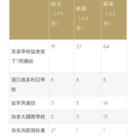
狀元
探花
榜眼
（45
（43
（44
分）
分）
分）
15
27
64
英基學校協會旗
下7間屬校
滬江維多利亞學
6
8
6
校
拔萃男書院
3
5
14
加拿大國際學校
2
3
13
保良局顏寶鈴書
2*
1
1