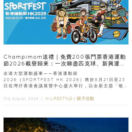
Champimom送禮｜免費200張門票香港運動
節2026載譽歸來：一次睇盡匹克球、新興運
動、街舞比賽＋逾百運動品牌展覽
全港大型運動盛事——香港運動節
2026（SPORTFEST HK 2026）將於8月21日至23
日在灣仔香港會議展覽中心盛大舉行，以全新主題「敢
運動大排檔」登場，集合...
In
LIFESTYLE
/
親子活動
3rd August, 2026 ｜