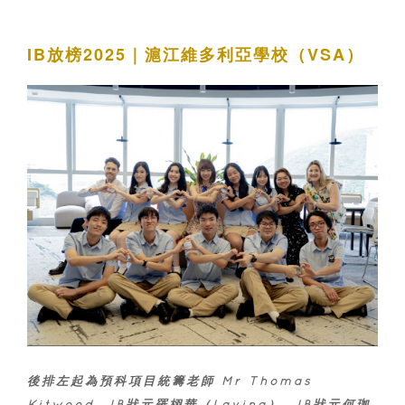
IB放榜2025｜滬江維多利亞學校（VSA）
後排左起為預科項目統籌老師 Mr Thomas
Kitwood、
IB狀元
羅栩華（Lavina）、IB狀元何珈