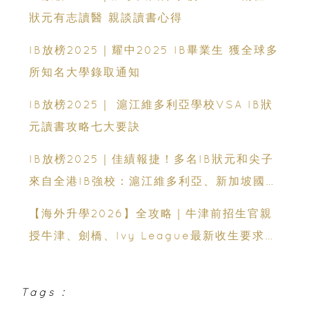
狀元有志讀醫 親談讀書心得
IB放榜2025｜耀中2025 IB畢業生 獲全球多
所知名大學錄取通知
IB放榜2025｜ 滬江維多利亞學校VSA IB狀
元讀書攻略七大要訣
IB放榜2025｜佳績報捷！多名IB狀元和尖子
來自全港IB強校：滬江維多利亞、新加坡國
際、男拔、加拿大國際、聖保羅男女、英基、
【海外升學2026】全攻略｜牛津前招生官親
弘立、蔡繼有、顏寶鈴、啓思、耀中、宣道國
授牛津、劍橋、Ivy League最新收生要求｜
際、墨爾文、赤柱聖士提反、真道和優才
免費海外升學講座
Tags :