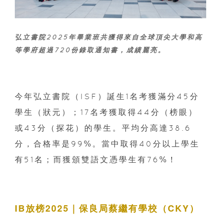
弘立書院2025年畢業班共獲得來自全球頂尖大學和高
等學府超過720份錄取通知書，成績麗亮。
今年弘立書院（ISF）誕生1名考獲滿分45分
學生（狀元）；17名考獲取得44分（榜眼）
或43分（探花）的學生。平均分高達38.6
分，合格率是99%。當中取得40分以上學生
有51名；而獲頒雙語文憑學生有76%！
IB放榜2025｜保良局蔡繼有學校（CKY）