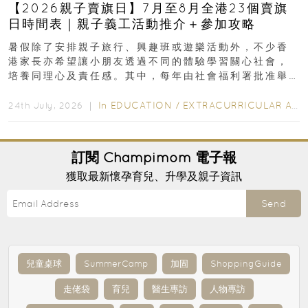
【2026親子賣旗日】7月至8月全港23個賣旗
日時間表｜親子義工活動推介＋參加攻略
暑假除了安排親子旅行、興趣班或遊樂活動外，不少香
港家長亦希望讓小朋友透過不同的體驗學習關心社會，
培養同理心及責任感。其中，每年由社會福利署批准舉
行的小朋友賣旗日小朋友，正是一項既有教育意義...
In
EDUCATION
/
EXTRACURRICULAR ACTIVITIES
24th July, 2026 ｜
訂閱
Champimom
電子報
獲取最新懷孕育兒、升學及親子資訊
Send
兒童桌球
SummerCamp
加固
ShoppingGuide
走佬袋
育兒
醫生專訪
人物專訪