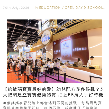
學年小一，想...
In
EDUCATION
/
OPEN DAY & SCHOOL EVENTS
30th July, 2026 ｜
【給敏弱寶寶最好的愛】幼兒配方花多眼亂？3
大把關建立寶寶健康體質 把握BB展入手好時機
每個媽媽在育兒路上都會遇到不同的挑戰。每當看到寶
寶肌膚突然後天泛紅、抓個不停，或者肚仔「咕嚕咕