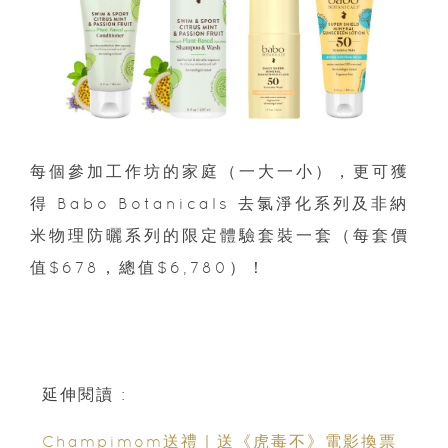
每個參加工作坊的家庭（一大一小），更可獲
得 Babo Botanicals 去氯淨化系列及非納
米物理防曬系列的限定體驗套裝一套（每套價
值$678，總值$6,780）！
延伸閱讀 :
Champimom送禮｜送《虎毒不》電影換票