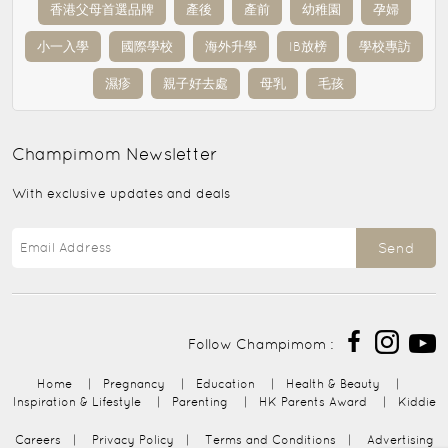
香港父母首選品牌
產後
產前
幼稚園
孕婦
小一入學
國際學校
海外升學
IB放榜
學校專訪
濕疹
親子好去處
母乳
毛孩
Champimom
Newsletter
With exclusive updates and deals
Send
Follow Champimom :
Home
|
Pregnancy
|
Education
|
Health & Beauty
|
Inspiration & Lifestyle
|
Parenting
|
HK Parents Award
|
Kiddie
Careers
|
Privacy Policy
|
Terms and Conditions
|
Advertising