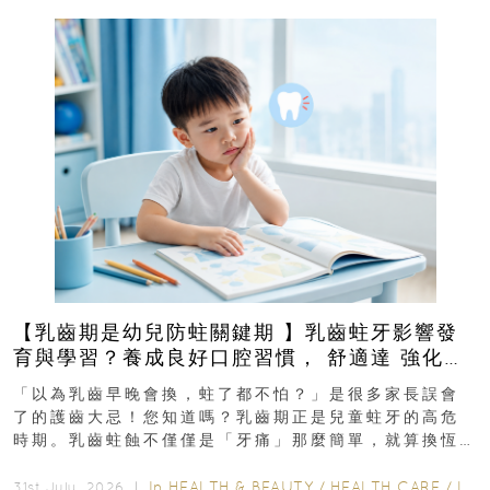
【乳齒期是幼兒防蛀關鍵期 】乳齒蛀牙影響發
育與學習？養成良好口腔習慣， 舒適達 強化琺
瑯質 兒童牙膏防護指南
「以為乳齒早晚會換，蛀了都不怕？」是很多家長誤會
了的護齒大忌！您知道嗎？乳齒期正是兒童蛀牙的高危
時期。乳齒蛀蝕不僅僅是「牙痛」那麼簡單，就算換恆
齒也有影響！後果將如骨牌效應般...
In
HEALTH & BEAUTY
/
HEALTH CARE
/
LIFESTYLE
31st July, 2026 ｜