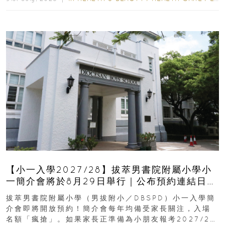
【小一入學2027/28】拔萃男書院附屬小學小
一簡介會將於8月29日舉行｜公布預約連結日期
｜更設有網上重溫
拔萃男書院附屬小學（男拔附小／DBSPD）小一入學簡
介會即將開放預約！簡介會每年均備受家長關注，入場
名額「瘋搶」。如果家長正準備為小朋友報考2027/28