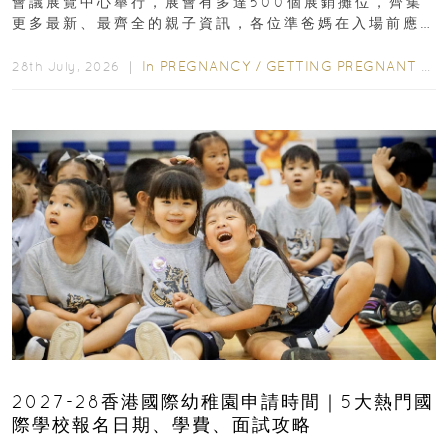
會議展覽中心舉行，展會有多達500個展銷攤位，齊集
更多最新、最齊全的親子資訊，各位準爸媽在入場前應
先閱讀購物指南...
In
PREGNANCY
/
GETTING PREGNANT
/
P
28th July, 2026 ｜
2027-28香港國際幼稚園申請時間｜5大熱門國
際學校報名日期、學費、面試攻略