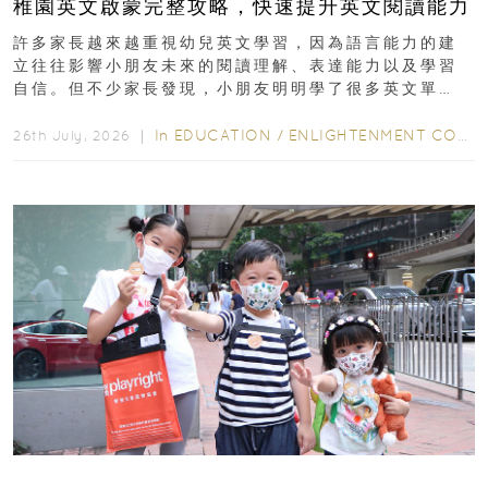
稚園英文啟蒙完整攻略，快速提升英文閱讀能力
許多家長越來越重視幼兒英文學習，因為語言能力的建
立往往影響小朋友未來的閱讀理解、表達能力以及學習
自信。但不少家長發現，小朋友明明學了很多英文單
字，真正開始閱讀英文故事書時，仍然容易卡住...
In
EDUCATION
/
ENLIGHTENMENT CORNER
26th July, 2026 ｜