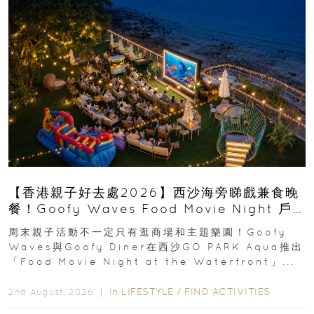
【香港親子好去處2026】西沙海旁睇戲兼食晚
餐！Goofy Waves Food Movie Night 戶
外影院逢週末登場
周末親子活動不一定只有逛商場和主題樂園！Goofy
Waves與Goofy Diner在西沙GO PARK Aqua推出
「Food Movie Night at the Waterfront」...
In
LIFESTYLE
/
FIND ACTIVITIES
2nd August, 2026 ｜