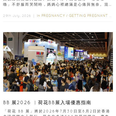
嚕」不舒服而哭鬧時，媽媽心裡總滿是心痛與無奈。混
合餵養揀奶粉？選擇幼兒配...
In
PREGNANCY
/
GETTING PREGNANT
/
P
29th July, 2026 ｜
BB 展2026 ︳荷花BB展入場優惠指南
「荷花 BB 展」將於2026年7月30日至8月2日於香港