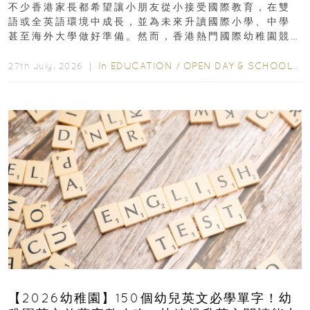
不少香港家長都希望讓小朋友從小接受國際教育，在雙
語或全英語環境中成長，並為未來升讀國際小學、中學
甚至海外大學做好準備。然而，香港熱門國際幼稚園競
爭激烈，大部分學校會於入學前約一年開始接受申請...
In
EDUCATION
/
OPEN DAY & SCHOOL EVENTS
27th July, 2026 ｜
【2026幼稚園】150個幼兒英文必學單字！幼