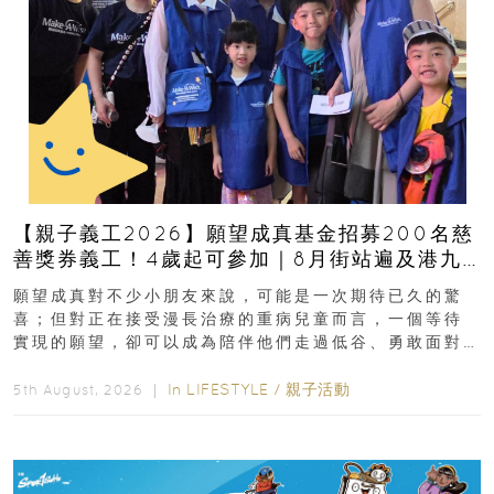
【親子義工2026】願望成真基金招募200名慈
善獎券義工！4歲起可參加｜8月街站遍及港九
新界
願望成真對不少小朋友來說，可能是一次期待已久的驚
喜；但對正在接受漫長治療的重病兒童而言，一個等待
實現的願望，卻可以成為陪伴他們走過低谷、勇敢面對
逆境的重要力量。▲ 願...
In
LIFESTYLE
/
親子活動
5th August, 2026 ｜