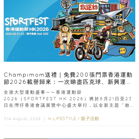
Champimom送禮｜免費200張門票香港運動
節2026載譽歸來：一次睇盡匹克球、新興運
動、街舞比賽＋逾百運動品牌展覽
全港大型運動盛事——香港運動節
2026（SPORTFEST HK 2026）將於8月21日至23
日在灣仔香港會議展覽中心盛大舉行，以全新主題「敢
運動大排檔」登場，集合...
In
LIFESTYLE
/
親子活動
3rd August, 2026 ｜