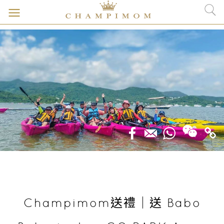
Champimom送禮｜送 Babo