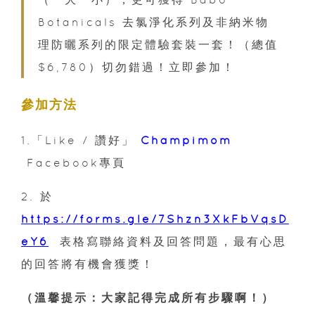
Botanicals 去氯淨化系列及非納米物
理防曬系列的限定體驗套裝一套！（總值
$6,780）切勿錯過！立即參加！
參加方法
1.「Like / 讚好」
Champimom
Facebook專頁
2. 於
https://forms.gle/7Shzn3XkFbVqsD
eY6
表格寫聯絡資料及回答問題，最有心思
的回答將有機會獲獎！
（溫馨提示：大家記得完成所有步驟啊！）