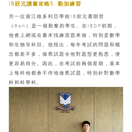
IB狀元讀書攻略5. 勤加練習
另一位滬江維多利亞學校IB狀元蕭朗哲
（Ron）是一個勤奮的學生。在IBDP初期，
他會上網或在書本找練習題來做，特別是數學
和生物等科目。他指出，每年考試的問題和概
念都差不多，做舊試題令他對題型更熟悉，便
更容易得分。因此，在考試前兩個星期，基本
上每科他都會不停地做舊試題，特別針對數學
科和科學科。