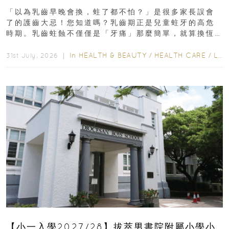
瑯質 兒童牙膏防護指南
「以為乳齒早晚會換，蛀了都不怕？」是很多家長誤會
了的護齒大忌！您知道嗎？乳齒期正是兒童蛀牙的高危
時期。乳齒蛀蝕不僅僅是「牙痛」那麼簡單，就算換恆
齒也有影響！後果將如骨牌效應般...
In
HEALTH & BEAUTY
/
HEALTH CARE
/
LIFESTYLE
31st July, 2026 ｜
【小一入學2027/28】拔萃男書院附屬小學小