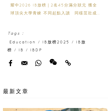
免費海外升學講座
耀中2026 IB放榜｜2名45分滿分狀元 獲全
球頂尖大學青睞 不同起點入讀 同樣茁壯成
長 走向世界舞台
Tags :
Education
/
IB放榜2025
/
IB放
榜
/
IB
/
IBDP
最新文章