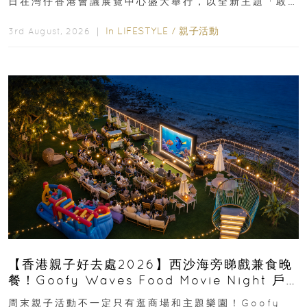
日在灣仔香港會議展覽中心盛大舉行，以全新主題「敢
運動大排檔」登場，集合...
In
LIFESTYLE
/
親子活動
3rd August, 2026 ｜
【香港親子好去處2026】西沙海旁睇戲兼食晚
餐！Goofy Waves Food Movie Night 戶
外影院逢週末登場
周末親子活動不一定只有逛商場和主題樂園！Goofy