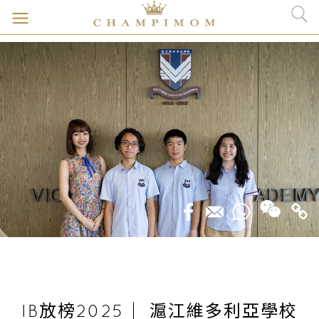
IB放榜2025｜ 滬江維多利亞學校