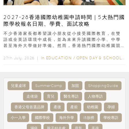
2027-28香港國際幼稚園申請時間｜5大熱門國
際學校報名日期、學費、面試攻略
不少香港家長都希望讓小朋友從小接受國際教育，在雙
語或全英語環境中成長，並為未來升讀國際小學、中學
甚至海外大學做好準備。然而，香港熱門國際幼稚園競
爭激烈，大部分學校會於入學前約一年開始接受申請...
In
EDUCATION
/
OPEN DAY & SCHOOL EVENTS
27th July, 2026 ｜
兒童桌球
SummerCamp
加固
ShoppingGuide
走佬袋
育兒
醫生專訪
人物專訪
香港父母首選品牌
產後
產前
幼稚園
孕婦
小一入學
國際學校
海外升學
IB放榜
學校專訪
濕疹
親子好去處
母乳
毛孩