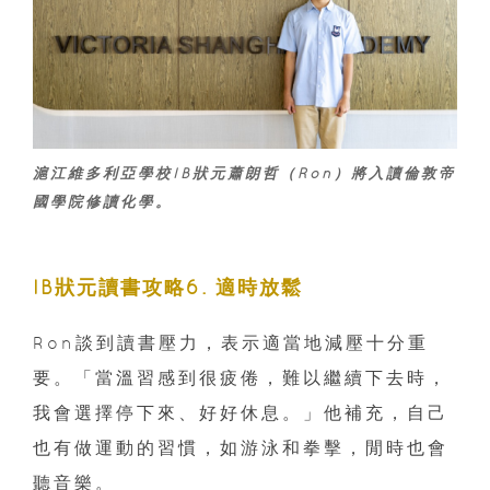
滬江維多利亞學校IB狀元蕭朗哲（Ron）將入讀倫敦帝
國學院修讀化學。
IB狀元讀書攻略6. 適時放鬆
Ron談到讀書壓力，表示適當地減壓十分重
要。「當溫習感到很疲倦，難以繼續下去時，
我會選擇停下來、好好休息。」他補充，自己
也有做運動的習慣，如游泳和拳擊，閒時也會
聽音樂。