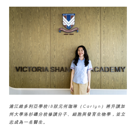
滬江維多利亞學校IB狀元何珈琳（Carlyn）將升讀加
州大學洛杉磯分校修讀分子、細胞與發育生物學，並立
志成為一名醫生。