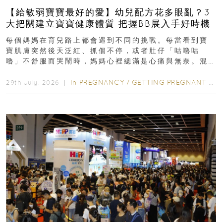
【給敏弱寶寶最好的愛】幼兒配方花多眼亂？3
大把關建立寶寶健康體質 把握BB展入手好時機
每個媽媽在育兒路上都會遇到不同的挑戰。每當看到寶
寶肌膚突然後天泛紅、抓個不停，或者肚仔「咕嚕咕
嚕」不舒服而哭鬧時，媽媽心裡總滿是心痛與無奈。混
合餵養揀奶粉？選擇幼兒配...
In
PREGNANCY
/
GETTING PREGNANT
/
P
29th July, 2026 ｜