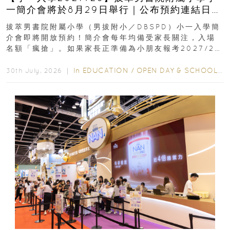
一簡介會將於8月29日舉行｜公布預約連結日期
｜更設有網上重溫
拔萃男書院附屬小學（男拔附小／DBSPD）小一入學簡
介會即將開放預約！簡介會每年均備受家長關注，入場
名額「瘋搶」。如果家長正準備為小朋友報考2027/28
學年小一，想...
In
EDUCATION
/
OPEN DAY & SCHOOL EVENTS
30th July, 2026 ｜