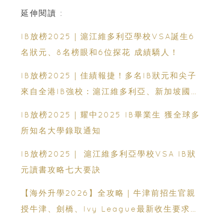
延伸閱讀 :
IB放榜2025｜滬江維多利亞學校VSA誕生6
名狀元、8名榜眼和6位探花 成績驕人！
IB放榜2025｜佳績報捷！多名IB狀元和尖子
來自全港IB強校：滬江維多利亞、新加坡國
際、男拔、加拿大國際、聖保羅男女、英基、
IB放榜2025｜耀中2025 IB畢業生 獲全球多
弘立、蔡繼有、顏寶鈴、啓思、耀中、宣道國
所知名大學錄取通知
際、墨爾文、赤柱聖士提反、真道和優才
IB放榜2025｜ 滬江維多利亞學校VSA IB狀
元讀書攻略七大要訣
【海外升學2026】全攻略｜牛津前招生官親
授牛津、劍橋、Ivy League最新收生要求｜