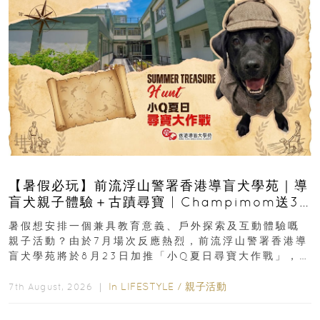
【暑假必玩】前流浮山警署香港導盲犬學苑｜導
盲犬親子體驗＋古蹟尋寶 | Champimom送3
組免費名額
暑假想安排一個兼具教育意義、戶外探索及互動體驗嘅
親子活動？由於7月場次反應熱烈，前流浮山警署香港導
盲犬學苑將於8月23日加推「小Q夏日尋寶大作戰」，家
長與小朋友可以走進前流浮山警署...
In
LIFESTYLE
/
親子活動
7th August, 2026 ｜