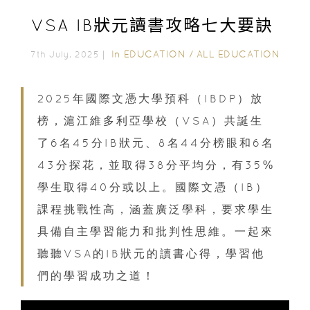
VSA IB狀元讀書攻略七大要訣
In
EDUCATION
/
ALL EDUCATION
7th July, 2025｜
2025年國際文憑大學預科（IBDP）放
榜，滬江維多利亞學校（VSA）共誕生
了6名45分IB狀元、8名44分榜眼和6名
43分探花，並取得38分平均分，有35%
學生取得40分或以上。國際文憑（IB）
課程挑戰性高，涵蓋廣泛學科，要求學生
具備自主學習能力和批判性思維。一起來
聽聽VSA的IB狀元的讀書心得，學習他
們的學習成功之道！