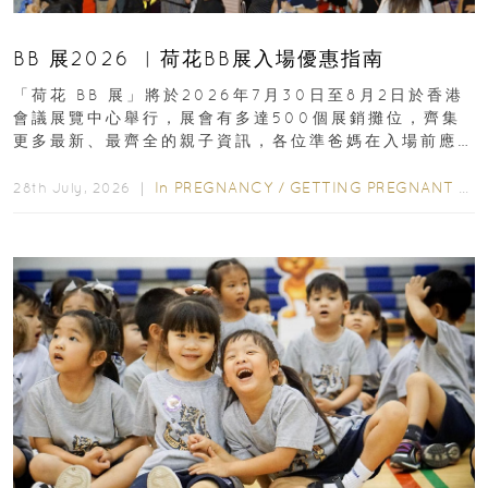
BB 展2026 ︳荷花BB展入場優惠指南
「荷花 BB 展」將於2026年7月30日至8月2日於香港
會議展覽中心舉行，展會有多達500個展銷攤位，齊集
更多最新、最齊全的親子資訊，各位準爸媽在入場前應
先閱讀購物指南...
In
PREGNANCY
/
GETTING PREGNANT
/
P
28th July, 2026 ｜