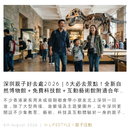
深圳親子好去處2026｜8大必去景點！全新自
然博物館＋免費科技館＋互動藝術館附適合年
齡、交通、門票、開放時間
不少香港家長周末或假期都會帶小朋友北上深圳一日
遊，除了大型商場、遊樂場及主題樂園外，近年深圳更
開設不少集教育、藝術、科技及互動體驗於一身的親子
好去處！暑假唔想再行商場...
In
LIFESTYLE
/
親子活動
6th August, 2026 ｜