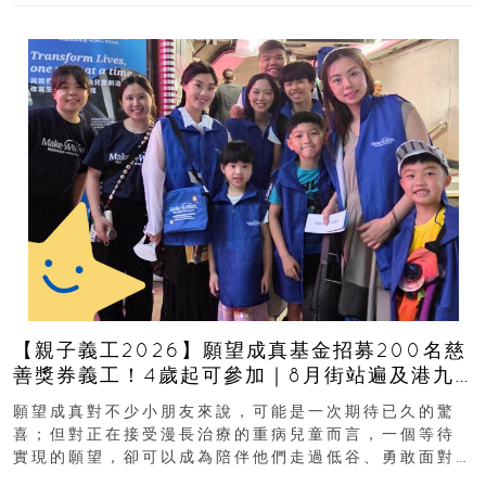
【親子義工2026】願望成真基金招募200名慈
善獎券義工！4歲起可參加｜8月街站遍及港九
新界
願望成真對不少小朋友來說，可能是一次期待已久的驚
喜；但對正在接受漫長治療的重病兒童而言，一個等待
實現的願望，卻可以成為陪伴他們走過低谷、勇敢面對
逆境的重要力量。▲ 願...