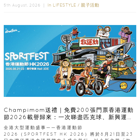
In
LIFESTYLE
/
親子活動
5th August, 2026 ｜
Champimom送禮｜免費200張門票香港運動
節2026載譽歸來：一次睇盡匹克球、新興運
動、街舞比賽＋逾百運動品牌展覽
全港大型運動盛事——香港運動節
2026（SPORTFEST HK 2026）將於8月21日至23