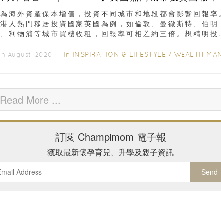
想為海外資產保本增值，投資不同城市和地段都會影響回報率
以港人熱門移居投資國家英國為例，如倫敦、曼徹斯特、伯明
翰、利物浦等城市買樓收租，回報率可相差約三倍。想精明投
國物業...
In
INSPIRATION & LIFESTYLE
/
WEALTH MANAGEMEN
th August, 2020 ｜
Read More ...
訂閱
Champimom
電子報
獲取最新懷孕育兒、升學及親子資訊
Send