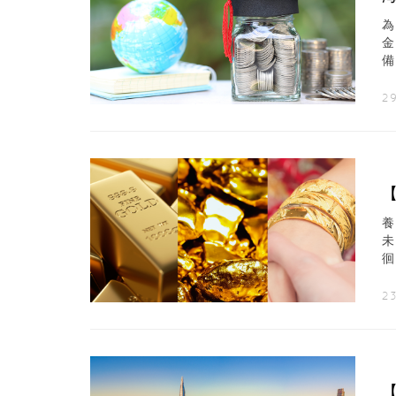
備
險
29
養
徊
23
【