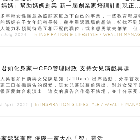
業媽媽」幫助媽媽創業 新一屆創業家培訓計劃現正
募學員
很多年輕女性願意為照顧家庭放下自己的事業，一些教育程度
高的媽媽在子女年紀稍長後，萌生重返職場的想法，卻找不到
個人能力和預期待遇互相匹配的職位；或者想勇敢去創業，但
相關知識和技能...
In
INSPIRATION & LIFESTYLE
/
WEALTH MANAGEME
h July, 2024 ｜
吳君如化身家中CFO管理財政 支持女兒演戲興趣
人吳君如日前與女兒陳是知（Jillian）出席活動，分享首
一家三口拍攝廣告的感受，讓女兒嘗試幕前演出。對於女兒平
就很喜愛舞台劇演出，這次的廣告合作毫不怯場，並十分享受
過程...
In
INSPIRATION & LIFESTYLE
/
WEALTH MANAGEMEN
st April, 2023 ｜
持家鬆緊有度 保障一家大小「智」靈活