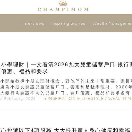
Interviews
Inspiring Stories
Wealth Manageme
從小學理財｜一文看清2026九大兒童儲蓄戶口 銀行
戶優惠、禮品和要求
從小開始教導小朋友理財概念，對他們的未來非常重要。家長
考慮為小朋友開設兒童儲蓄戶口，善用利是錢學理財。2026
各大銀行均開設不同的兒童戶口，開戶優惠、禮品和要求各有
...
In
INSPIRATION & LIFESTYLE
/
WEALTH MANAGEME
st February, 2026 ｜
精心挑選以下4項服務 大大提升家人身心健康和幸福