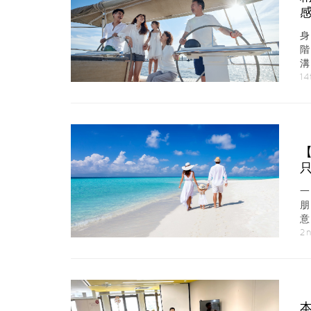
幸
14
朋
意
用
2
本