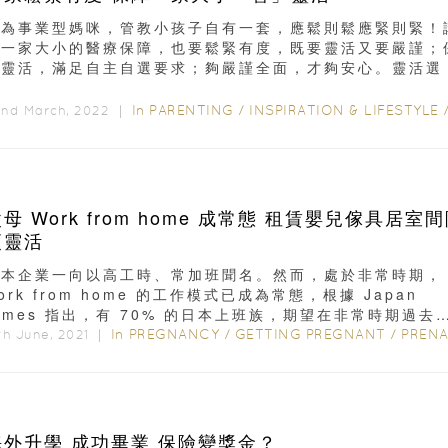
作為事業型媽咪，管教小孩子自有一套，應鬆則鬆應緊則緊！
到一家大小的醫療保障，也要鬆緊有度，既要靈活又要嚴謹；
障靈活，滿足自主自選要求；夠嚴謹全面，才夠安心。靈活選 
基本保障 、4...
In
PARENTING
/
INSPIRATION & LIFESTYLE
2nd March, 2022 ｜
母 Work from home 成常態 租賃嬰兒傢具居室
更靈活
日本企業一向以高工時、常加班聞名。然而，處於非常時期，
ork from home 的工作模式已成為常態，根據 Japan
imes 指出，有 70% 的日本上班族，期望在非常時期過去
...
In
PREGNANCY
/
GETTING PREGNANT
/
PRENATAL C
th June, 2021 ｜
海外升學 成功畢業 保險變獎金？