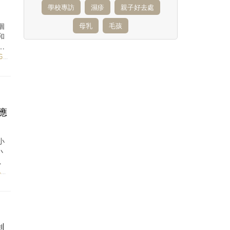
學校專訪
濕疹
親子好去處
個
母乳
毛孩
和
令
T
/
EDUCATION
/
HEALTH & BEAUTY
應
小
小
遊
T
/
FAMILY FUN
/
LIFESTYLE
創