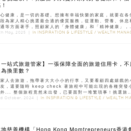
感！
身心健康，是一切的基礎。想擁有幸福快樂的家庭，就要在各
階段為家人精心挑選最合適的優質服務，從運動、營養、休息
溝通等方面著手，照顧家人的「身體健康」和「精神健康」，
福感大大提升。1....
In
INSPIRATION & LIFESTYLE
/
WEALTH MANAGEMEN
th May, 2025 ｜
【一站式旅遊管家】一張保障全面的旅遊信用卡，不
只為換里數？
一家人去旅遊，拖帶著大大小小的行李，又要看顧四處嬉戲的
友，還要隨時 keep check 著旅程中可能出現的各種突發
外... 整個旅程竟然未出發，已要面對一堆繁瑣事！挑選旅
的信用卡...
In
INSPIRATION & LIFESTYLE
/
WEALTH MANAGEMEN
nd October, 2024 ｜
地慈善機構「Hong Kong Momtrepreneurs香港