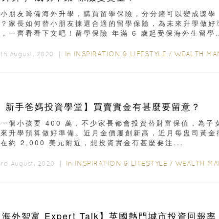
為小朋友籌備海外升學，購買留學保險，分分鐘可以變成獎學
金？家長如何替小朋友揀選合適的留學保險，為未來升學做好
，一齊看看下文吧！留學保險 年滿 6 歲起受保海外生留學
...
In
INSPIRATION & LIFESTYLE
/
WEALTH MANAGEME
th August, 2020 ｜
【 新手爸媽投資學堂】買賣實金有甚麼要留意？
一個小孩要 400 萬，不少家長都會投資替財富保值，為子
未來升學預算做好準備。近月金價屢創新高，近月每盅司黃金
在約 2,000 美元附近，想投資實金有甚麼要注...
In
INSPIRATION & LIFESTYLE
/
WEALTH MANAGEME
rd August, 2020 ｜
海外智富 Expert Talk】英國熱門城市投資回報率