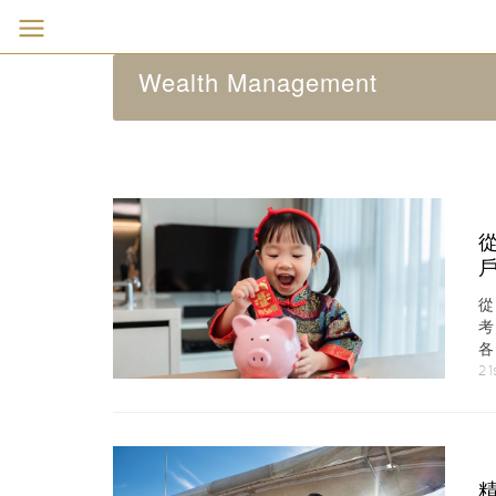
Wealth Management
同
21