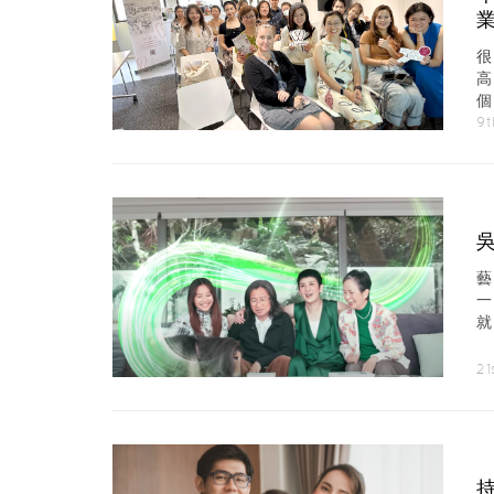
乏
9t
藝
攝
21