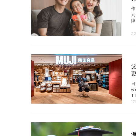
大
2
父
w
T
後
17