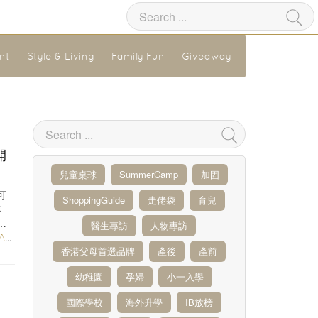
nt
Style & Living
Family Fun
Giveaway
開
兒童桌球
SummerCamp
加固
可
ShoppingGuide
走佬袋
育兒
年
不
醫生專訪
人物專訪
NT
香港父母首選品牌
產後
產前
幼稚園
孕婦
小一入學
國際學校
海外升學
IB放榜