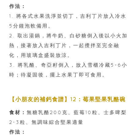
作法：
1. 將各式水果洗淨並切丁，吉利丁片放入冷水
5分鐘泡軟備用。
2. 取出湯鍋，將牛奶、白砂糖倒入後以小火加
熱，接著放入吉利丁片，一起攪拌至完全融
化，用玻璃盒盛裝放涼。
3. 將乳酪、奇亞籽倒入，放入雪櫃冷藏5-6小
時；待凝固後，擺上水果丁即可食用。
【小朋友的補鈣食譜】12：莓果堅果乳酪碗
食材：
無糖乳酪200克、藍莓10粒、士多啤梨
2-3粒、無調味綜合堅果適量
作法：