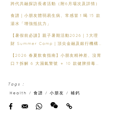
跨代共融探訪長者活動（附6月場次及詳情）
食譜｜小朋友體弱易生病、常感冒！喝 15 款
湯水「增強抵抗力」
【暑假前必讀】親子暑期活動2026｜3大理
財 Summer Camp｜頂尖金融及銀行機構
專家親授｜ Finpod｜ESF Explore｜理財
【2026 春夏飲食指南】小朋友精神差、沒胃
實驗室｜投委會理財教育體驗館
口？拆解 6 大濕氣警號 ＋ 10 款健脾排毒祛
濕粥食譜
Tags :
Health
/
食譜
/
小朋友
/
補鈣