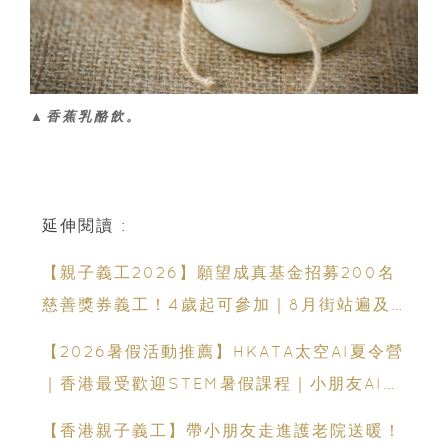
▲香蕉乳酪飲。
延伸閱讀 :
【親子義工2026】願望成真基金招募200名
慈善獎券義工！4歲起可參加｜8月街站遍及
港九新界
【2026暑假活動推薦】HKATA太空AI夏令營
｜香港最受歡迎STEM暑假課程｜小朋友AI課
程・航天科技體驗
【香港親子義工】帶小朋友走進護老院送暖！