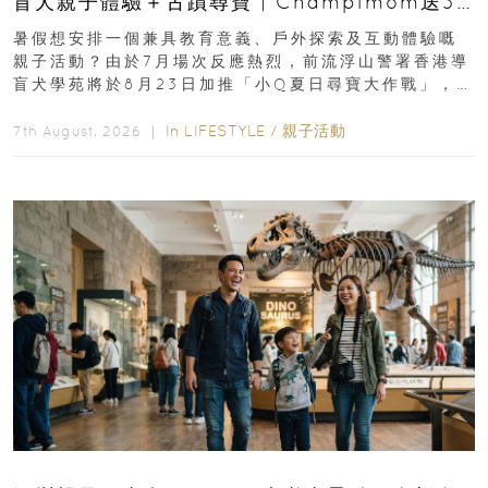
盲犬親子體驗＋古蹟尋寶 | Champimom送3
組免費名額
暑假想安排一個兼具教育意義、戶外探索及互動體驗嘅
親子活動？由於7月場次反應熱烈，前流浮山警署香港導
盲犬學苑將於8月23日加推「小Q夏日尋寶大作戰」，家
長與小朋友可以走進前流浮山警署...
In
LIFESTYLE
/
親子活動
7th August, 2026 ｜