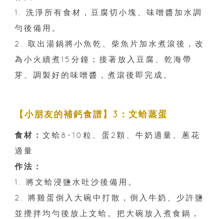
1. 洗淨所有食材，豆腐切小塊、味噌醬加水調
勻後備用。
2. 取出湯鍋將小魚乾、柴魚片加水煮滾後，改
為小火續煮15分鐘；接著放入豆腐、乾海帶
芽、調製好的味噌醬，煮滾後即完成。
【小朋友的補鈣食譜】3：文蛤蒸蛋
食材：
文蛤8-10粒、蛋2顆、牛奶適量、蔥花
適量
作法：
1. 將文蛤浸鹽水吐沙後備用。
2. 將雞蛋倒入大碗中打散，倒入牛奶、少許鹽
並攪拌均勻後放上文蛤。把大碗放入煮食鍋，