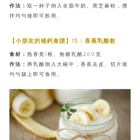
作法：
取一杯子倒入全脂牛奶、黑芝麻粉，攪
拌均勻後即可飲用。
【小朋友的補鈣食譜】15：香蕉乳酪飲
食材：
熟香蕉1根、無糖乳酪200克
作法：
將乳酪倒入大碗中，香蕉去皮、切片後
均勻舖上即可食用。