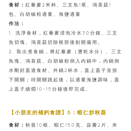
食材：
紅藜麥2米杯、三文魚1尾、鴻喜菇1
包、白胡椒粉適量、海鹽適量
作法：
1. 洗淨食材，紅藜麥浸泡冷水30分鐘、三文
魚切塊、鴻喜菇切除根部後剝開備用。
2. 取出煮食鍋，將紅藜麥（瀝乾水分）、三文
魚塊、鴻喜菇、白胡椒粉倒入內鍋中，內鍋倒
水剛好蓋過食材、外鍋2杯水，蓋上蓋子並按
下開關；待開關跳起後，以適量海鹽調味，蓋
上蓋子續燜10-15分鐘後即完成。
【小朋友的補鈣食譜】6：蝦仁炒秋葵
食材：
秋葵10根、蝦仁150克、蒜瓣2片、米