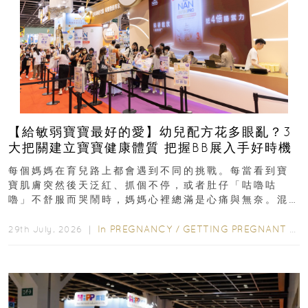
【給敏弱寶寶最好的愛】幼兒配方花多眼亂？3
大把關建立寶寶健康體質 把握BB展入手好時機
每個媽媽在育兒路上都會遇到不同的挑戰。每當看到寶
寶肌膚突然後天泛紅、抓個不停，或者肚仔「咕嚕咕
嚕」不舒服而哭鬧時，媽媽心裡總滿是心痛與無奈。混
合餵養揀奶粉？選擇幼兒配...
In
PREGNANCY
/
GETTING PREGNANT
/
P
29th July, 2026 ｜