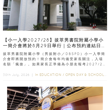
【小一入學2027/28】拔萃男書院附屬小學小
一簡介會將於8月29日舉行｜公布預約連結日期
｜更設有網上重溫
拔萃男書院附屬小學（男拔附小／DBSPD）小一入學簡
介會即將開放預約！簡介會每年均備受家長關注，入場
名額「瘋搶」。如果家長正準備為小朋友報考2027/28
學年小一，想...
In
EDUCATION
/
OPEN DAY & SCHOOL EVENTS
30th July, 2026 ｜