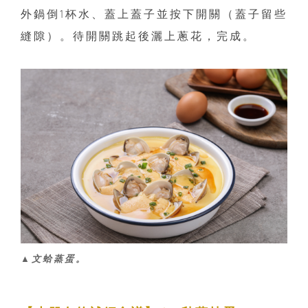
外鍋倒1杯水、蓋上蓋子並按下開關（蓋子留些
縫隙）。待開關跳起後灑上蔥花，完成。
▲文蛤蒸蛋。