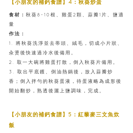
【小朋友的補鈣食譜】4：秋葵炒蛋
食材：
秋葵8-10根、雞蛋2顆、蒜瓣1片、鹽適
量
作法：
1. 將秋葵洗淨並去蒂頭、絨毛，切成小片狀、
汆燙後快速過冷水後備用。
2. 取一大碗將雞蛋打散，倒入秋葵片備用。
3. 取出平底鑊、倒油熱鍋後，放入蒜瓣炒
香；倒入拌勻的秋葵蛋液，待蛋液略為成形後
開始翻炒，熟透後灑上鹽調味，完成。
【小朋友的補鈣食譜】5：紅藜麥三文魚炊
飯