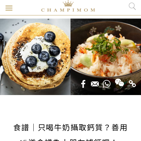
食譜｜只喝牛奶攝取鈣質？善用