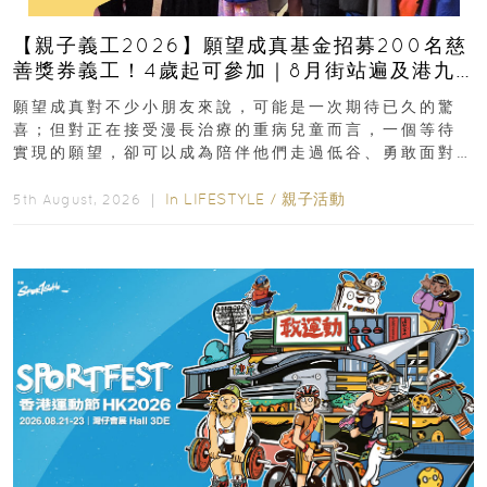
【親子義工2026】願望成真基金招募200名慈
善獎券義工！4歲起可參加｜8月街站遍及港九
新界
願望成真對不少小朋友來說，可能是一次期待已久的驚
喜；但對正在接受漫長治療的重病兒童而言，一個等待
實現的願望，卻可以成為陪伴他們走過低谷、勇敢面對
逆境的重要力量。▲ 願...
In
LIFESTYLE
/
親子活動
5th August, 2026 ｜