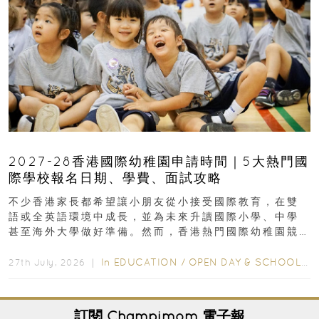
2027-28香港國際幼稚園申請時間｜5大熱門國
際學校報名日期、學費、面試攻略
不少香港家長都希望讓小朋友從小接受國際教育，在雙
語或全英語環境中成長，並為未來升讀國際小學、中學
甚至海外大學做好準備。然而，香港熱門國際幼稚園競
爭激烈，大部分學校會於入學前約一年開始接受申請...
In
EDUCATION
/
OPEN DAY & SCHOOL EVENTS
27th July, 2026 ｜
訂閱
Champimom
電子報