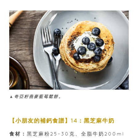
▲奇亞籽燕麥藍莓鬆餅。
【小朋友的補鈣食譜】14：黑芝麻牛奶
食材：
黑芝麻粉25-30克、全脂牛奶200ml