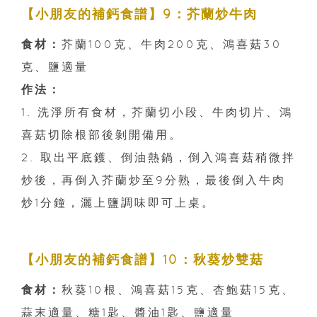
【小朋友的補鈣食譜】9：芥蘭炒牛肉
食材：
芥蘭100克、牛肉200克、鴻喜菇30
克、鹽適量
作法：
1. 洗淨所有食材，芥蘭切小段、牛肉切片、鴻
喜菇切除根部後剝開備用。
2. 取出平底鑊、倒油熱鍋，倒入鴻喜菇稍微拌
炒後，再倒入芥蘭炒至9分熟，最後倒入牛肉
炒1分鐘，灑上鹽調味即可上桌。
【小朋友的補鈣食譜】10：秋葵炒雙菇
食材：
秋葵10根、鴻喜菇15克、杏鮑菇15克、
蒜末適量、糖1匙、醬油1匙、鹽適量