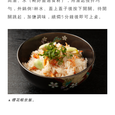
高湯、水（剛好蓋過食材），用湯匙攪拌均
勻，外鍋倒1杯水、蓋上蓋子後按下開關。待開
關跳起，加鹽調味，續燜5分鐘後即可上桌。
▲櫻花蝦炊飯。