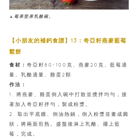
▲莓果堅果乳酪碗。
【小朋友的補鈣食譜】13：奇亞籽燕麥藍莓
鬆餅
食材：
奇亞籽80-100克、燕麥20克、藍莓適
量、乳酪適量、雞蛋2顆
作法：
1. 將燕麥、雞蛋倒入碗中打散並攪拌均勻，接
著加入奇亞籽拌勻，製成粉漿。
2. 取出平底鑊、倒油熱鍋，倒入粉漿並畫成圓
狀，將兩面煎熟。盛盤後淋上乳酪、擺上藍
莓，完成。