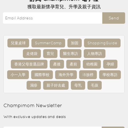
獲取最新懷孕育兒、升學及親子資訊
Send
兒童桌球
SummerCamp
加固
ShoppingGuide
走佬袋
育兒
醫生專訪
人物專訪
香港父母首選品牌
產後
產前
幼稚園
孕婦
小一入學
國際學校
海外升學
IB放榜
學校專訪
濕疹
親子好去處
母乳
毛孩
Champimom
Newsletter
With exclusive updates and deals