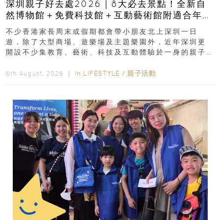
深圳親子好去處2026｜8大必去景點！全新自
然博物館＋免費科技館＋互動藝術館附適合年
齡、交通、門票、開放時間
不少香港家長周末或假期都會帶小朋友北上深圳一日
遊，除了大型商場、遊樂場及主題樂園外，近年深圳更
開設不少集教育、藝術、科技及互動體驗於一身的親子
好去處！暑假唔想再行商場...
In
LIFESTYLE
/
親子活動
6th August, 2026 ｜