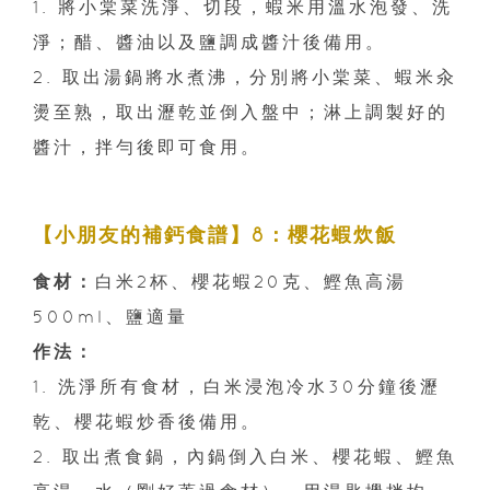
1. 將小棠菜洗淨、切段，蝦米用溫水泡發、洗
淨；醋、醬油以及鹽調成醬汁後備用。
2. 取出湯鍋將水煮沸，分別將小棠菜、蝦米汆
燙至熟，取出瀝乾並倒入盤中；淋上調製好的
醬汁，拌勻後即可食用。
【小朋友的補鈣食譜】8：櫻花蝦炊飯
食材：
白米2杯、櫻花蝦20克、鰹魚高湯
500ml、鹽適量
作法：
1. 洗淨所有食材，白米浸泡冷水30分鐘後瀝
乾、櫻花蝦炒香後備用。
2. 取出煮食鍋，內鍋倒入白米、櫻花蝦、鰹魚