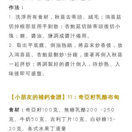
作法：
1. 洗淨所有食材，秋葵去蒂頭、絨毛；鴻喜菇
切掉根部並用手剝散；杏鮑菇切除蒂頭後切小
塊；糖、醬油、鹽調成醬汁備用。
2. 取出平底鑊、倒油熱鍋，將蒜末炒香後，放
入鴻喜菇、杏鮑菇翻炒1分鐘，接著再倒入秋葵
一起拌炒；將調製好的醬汁倒入，待炒熟、入
味後即可盛盤。
【小朋友的補鈣食譜】11：奇亞籽乳酪布甸
食材：
奇亞籽100克、無糖乳酪200 -250
克、牛奶50克、吉利丁片10克、白砂糖15-
20克、各式水果丁適量