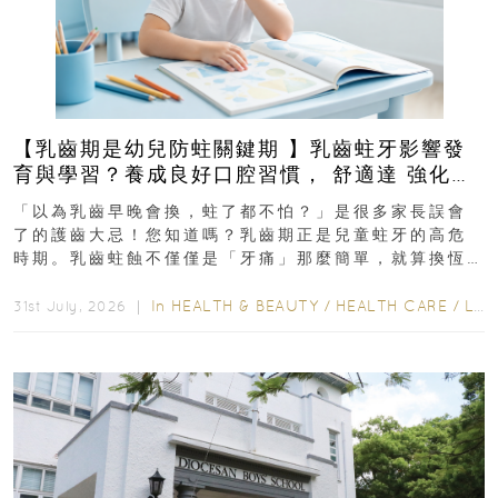
【乳齒期是幼兒防蛀關鍵期 】乳齒蛀牙影響發
育與學習？養成良好口腔習慣， 舒適達 強化琺
瑯質 兒童牙膏防護指南
「以為乳齒早晚會換，蛀了都不怕？」是很多家長誤會
了的護齒大忌！您知道嗎？乳齒期正是兒童蛀牙的高危
時期。乳齒蛀蝕不僅僅是「牙痛」那麼簡單，就算換恆
齒也有影響！後果將如骨牌效應般...
In
HEALTH & BEAUTY
/
HEALTH CARE
/
LIFESTYLE
31st July, 2026 ｜