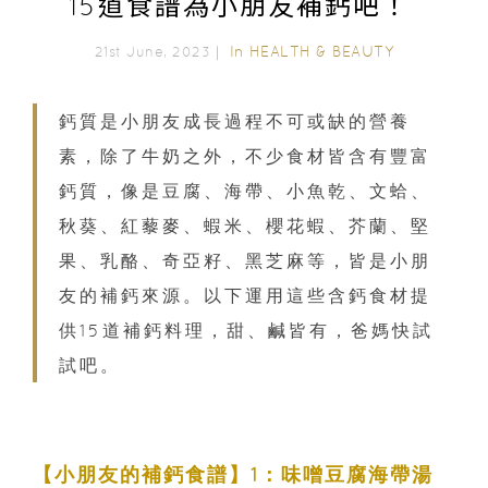
15道食譜為小朋友補鈣吧！
In
HEALTH & BEAUTY
21st June, 2023｜
鈣質是小朋友成長過程不可或缺的營養
素，除了牛奶之外，不少食材皆含有豐富
鈣質，像是豆腐、海帶、小魚乾、文蛤、
秋葵、紅藜麥、蝦米、櫻花蝦、芥蘭、堅
果、乳酪、奇亞籽、黑芝麻等，皆是小朋
友的補鈣來源。以下運用這些含鈣食材提
供15道補鈣料理，甜、鹹皆有，爸媽快試
試吧。
【小朋友的補鈣食譜】1：味噌豆腐海帶湯