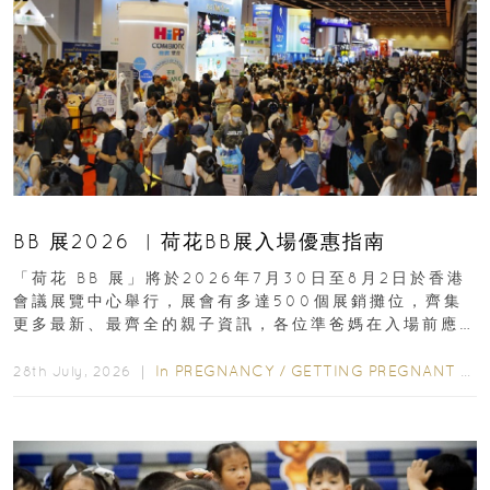
BB 展2026 ︳荷花BB展入場優惠指南
「荷花 BB 展」將於2026年7月30日至8月2日於香港
會議展覽中心舉行，展會有多達500個展銷攤位，齊集
更多最新、最齊全的親子資訊，各位準爸媽在入場前應
先閱讀購物指南...
In
PREGNANCY
/
GETTING PREGNANT
/
P
28th July, 2026 ｜