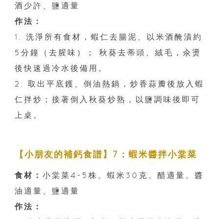
酒少許、鹽適量
作法：
1. 洗淨所有食材，蝦仁去腸泥、以米酒醃漬約
5分鐘（去腥味）； 秋葵去蒂頭、絨毛，汆燙
後快速過冷水後備用。
2. 取出平底鑊、倒油熱鍋，炒香蒜瓣後放入蝦
仁拌炒；接著倒入秋葵炒熟，以鹽調味後即可
上桌。
【小朋友的補鈣食譜】7：蝦米醬拌小棠菜
食材：
小棠菜4-5株、蝦米30克、醋適量、醬
油適量、鹽適量
作法：