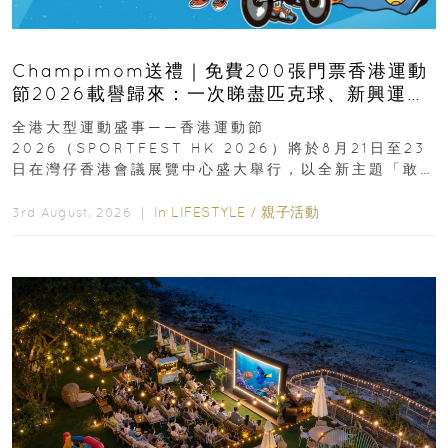
Champimom送禮｜免費200張門票香港運動
節2026載譽歸來：一次睇盡匹克球、新興運
動、街舞比賽＋逾百運動品牌展覽
全港大型運動盛事——香港運動節
2026（SPORTFEST HK 2026）將於8月21日至23
日在灣仔香港會議展覽中心盛大舉行，以全新主題「敢
運動大排檔」登場，集合...
In
LIFESTYLE
/
親子活動
3rd August, 2026 ｜