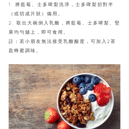
1. 將藍莓、士多啤梨洗淨，士多啤梨切對半
（或切成片狀）備用。
2. 取出大碗倒入乳酪，將藍莓、士多啤梨、堅
果均勻舖上，即可食用。
註：若小朋友無法接受乳酪酸度，可加入2茶
匙蜂蜜調味。