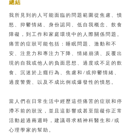
總結
我所見到的人可能面臨的問題範圍從焦慮、憤
怒、抑鬱情緒、身份認同、低自我概念、飲食
障礙，到工作和家庭環境中的人際關係問題。
痛苦的症狀可能包括：睡眠問題、激動和不
安、注意力和專注力下降、情緒崩潰、反覆出
現的自我或他人的負面思想、過度或不足的飲
食、沉迷於上癮行為、焦慮和/或抑鬱情緒、
過度警覺、以及不成比例或爆發性的憤怒。
當人們在日常生活中經歷這些痛苦的症狀和停
滯不前的狀況，並且這影響或甚至阻礙你正常
活動超過兩週時，建議尋求精神科醫生和/或
心理學家的幫助。