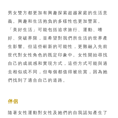
男女雙方都更加有興趣探索超越家庭的生活意
義。興趣和生活抱負的多樣性也更加豐富。
「美好生活」可能包括追求旅行、運動、嗜
好、突破界限，並希望對我們所生活的世界產
生影響。但這些嶄新的可能性，更難融入先前
世代對女性角色的既定印象中。女性開始尋找
自己的成就感和實現方式，這些方式可能與過
去相似或不同，但每個都值得被欣賞，因為她
們找到了適合自己的道路。
伴侶
隨著女性運動對女性及她們的自我認知產生了