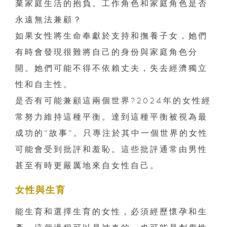
棄家庭生活的抱負。工作角色和家庭角色是否
永遠無法兼顧？
如果女性將生命奉獻於支持和撫養子女，她們
有時會發現很難將自己的身份與家庭角色分
開。她們可能不得不依賴丈夫，失去經濟獨立
性和自主性。
是否有可能兼顧這兩個世界?2024年的女性經
常努力維持這種平衡。達到這種平衡被視為最
成功的"故事"。只專注於其中一個世界的女性
可能會受到批評和羞恥。這些批評通常由男性
甚至有時更嚴厲地來自女性自己。
女性與生育
能生育和選擇生育的女性，必須經歷懷孕和生