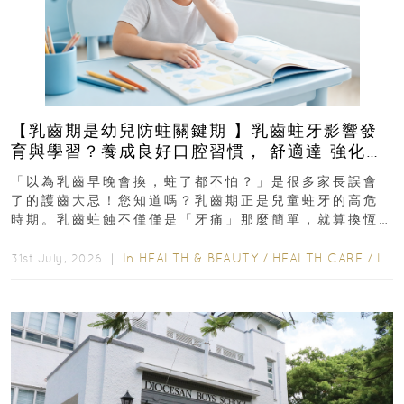
【乳齒期是幼兒防蛀關鍵期 】乳齒蛀牙影響發
育與學習？養成良好口腔習慣， 舒適達 強化琺
瑯質 兒童牙膏防護指南
「以為乳齒早晚會換，蛀了都不怕？」是很多家長誤會
了的護齒大忌！您知道嗎？乳齒期正是兒童蛀牙的高危
時期。乳齒蛀蝕不僅僅是「牙痛」那麼簡單，就算換恆
齒也有影響！後果將如骨牌效應般...
In
HEALTH & BEAUTY
/
HEALTH CARE
/
LIFESTYLE
31st July, 2026 ｜