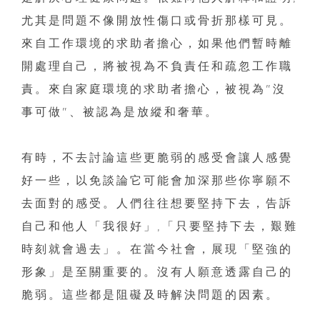
尤其是問題不像開放性傷口或骨折那樣可見。
來自工作環境的求助者擔心，如果他們暫時離
開處理自己，將被視為不負責任和疏忽工作職
責。來自家庭環境的求助者擔心，被視為"沒
事可做"、被認為是放縱和奢華。
有時，不去討論這些更脆弱的感受會讓人感覺
好一些，以免談論它可能會加深那些你寧願不
去面對的感受。人們往往想要堅持下去，告訴
自己和他人「我很好」,「只要堅持下去，艱難
時刻就會過去」。在當今社會，展現「堅強的
形象」是至關重要的。沒有人願意透露自己的
脆弱。這些都是阻礙及時解決問題的因素。