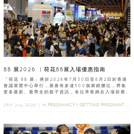
BB 展2026 ︳荷花BB展入場優惠指南
「荷花 BB 展」將於2026年7月30日至8月2日於香港
會議展覽中心舉行，展會有多達500個展銷攤位，齊集
更多最新、最齊全的親子資訊，各位準爸媽在入場前應
先閱讀購物指南...
In
PREGNANCY
/
GETTING PREGNANT
/
P
28th July, 2026 ｜