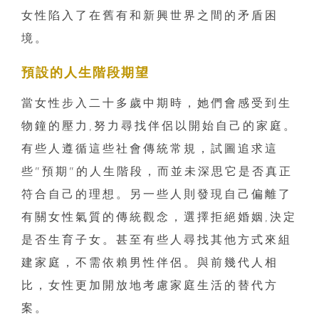
女性陷入了在舊有和新興世界之間的矛盾困
境。
預設的人生階段期望
當女性步入二十多歲中期時，她們會感受到生
物鐘的壓力,努力尋找伴侶以開始自己的家庭。
有些人遵循這些社會傳統常規，試圖追求這
些"預期"的人生階段，而並未深思它是否真正
符合自己的理想。另一些人則發現自己偏離了
有關女性氣質的傳統觀念，選擇拒絕婚姻,決定
是否生育子女。甚至有些人尋找其他方式來組
建家庭，不需依賴男性伴侶。與前幾代人相
比，女性更加開放地考慮家庭生活的替代方
案。