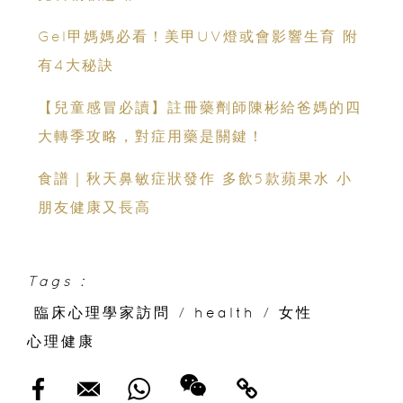
Gel甲媽媽必看！美甲UV燈或會影響生育 附
有4大秘訣
【兒童感冒必讀】註冊藥劑師陳彬給爸媽的四
大轉季攻略，對症用藥是關鍵！
食譜｜秋天鼻敏症狀發作 多飲5款蘋果水 小
朋友健康又長高
Tags :
臨床心理學家訪問
/
health
/
女性
心理健康