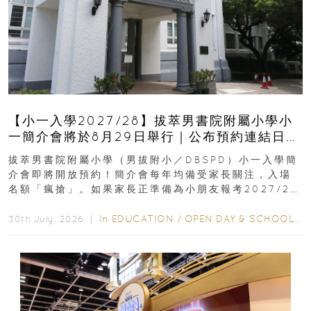
【小一入學2027/28】拔萃男書院附屬小學小
一簡介會將於8月29日舉行｜公布預約連結日期
｜更設有網上重溫
拔萃男書院附屬小學（男拔附小／DBSPD）小一入學簡
介會即將開放預約！簡介會每年均備受家長關注，入場
名額「瘋搶」。如果家長正準備為小朋友報考2027/28
學年小一，想...
In
EDUCATION
/
OPEN DAY & SCHOOL EVENTS
30th July, 2026 ｜