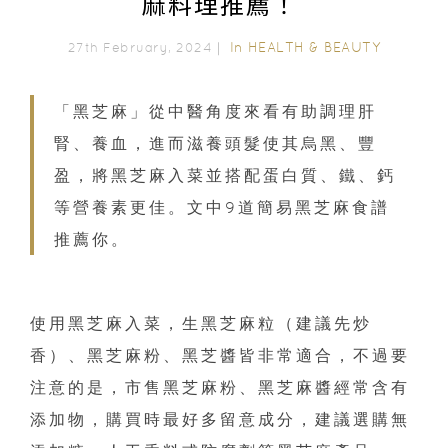
麻料理推薦！
In
HEALTH & BEAUTY
27th February, 2024｜
「黑芝麻」從中醫角度來看有助調理肝
腎、養血，進而滋養頭髮使其烏黑、豐
盈，將黑芝麻入菜並搭配蛋白質、鐵、鈣
等營養素更佳。文中9道簡易黑芝麻食譜
推薦你。
使用黑芝麻入菜，生黑芝麻粒（建議先炒
香）、黑芝麻粉、黑芝醬皆非常適合，不過要
注意的是，市售黑芝麻粉、黑芝麻醬經常含有
添加物，購買時最好多留意成分，建議選購無