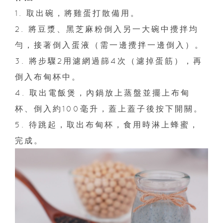
1. 取出碗，將雞蛋打散備用。
2. 將豆漿、黑芝麻粉倒入另一大碗中攪拌均
勻，接著倒入蛋液（需一邊攪拌一邊倒入）。
3. 將步驟2用濾網過篩4次（濾掉蛋筋），再
倒入布甸杯中。
4. 取出電飯煲，內鍋放上蒸盤並擺上布甸
杯、倒入約100毫升，蓋上蓋子後按下開關。
5. 待跳起，取出布甸杯，食用時淋上蜂蜜，
完成。