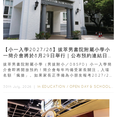
【小一入學2027/28】拔萃男書院附屬小學小
一簡介會將於8月29日舉行｜公布預約連結日期
｜更設有網上重溫
拔萃男書院附屬小學（男拔附小／DBSPD）小一入學簡
介會即將開放預約！簡介會每年均備受家長關注，入場
名額「瘋搶」。如果家長正準備為小朋友報考2027/28
學年小一，想...
In
EDUCATION
/
OPEN DAY & SCHOOL EVENTS
30th July, 2026 ｜