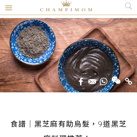
食譜｜黑芝麻有助烏髮，9道黑芝