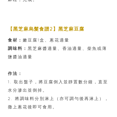
【黑芝麻烏髮食譜2】黑芝麻豆腐
食材：
嫩豆腐1盒、蔥花適量
調味料：
黑芝麻醬適量、香油適量、柴魚或薄
鹽醬油適量
作法：
1. 取出盤子，將豆腐倒入並靜置數分鐘，直至
水分滲出並倒掉。
2. 將調味料分別淋上（亦可調勻後再淋上），
撒上蔥花後即可食用。