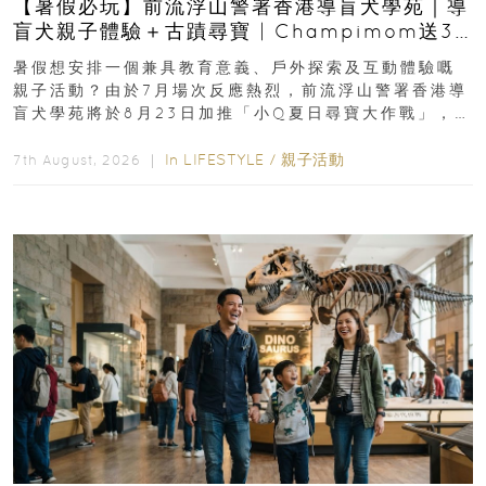
【暑假必玩】前流浮山警署香港導盲犬學苑｜導
盲犬親子體驗＋古蹟尋寶 | Champimom送3
組免費名額
暑假想安排一個兼具教育意義、戶外探索及互動體驗嘅
親子活動？由於7月場次反應熱烈，前流浮山警署香港導
盲犬學苑將於8月23日加推「小Q夏日尋寶大作戰」，家
長與小朋友可以走進前流浮山警署...
In
LIFESTYLE
/
親子活動
7th August, 2026 ｜