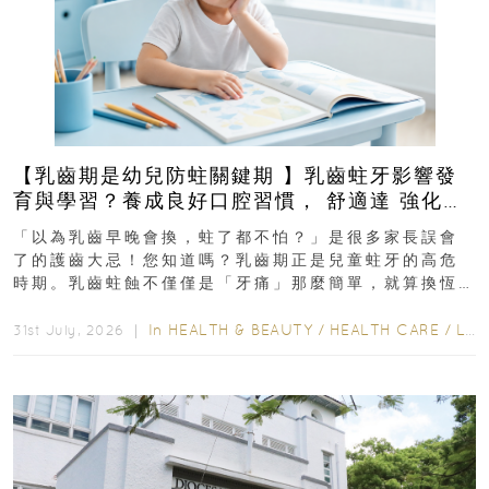
【乳齒期是幼兒防蛀關鍵期 】乳齒蛀牙影響發
育與學習？養成良好口腔習慣， 舒適達 強化琺
瑯質 兒童牙膏防護指南
「以為乳齒早晚會換，蛀了都不怕？」是很多家長誤會
了的護齒大忌！您知道嗎？乳齒期正是兒童蛀牙的高危
時期。乳齒蛀蝕不僅僅是「牙痛」那麼簡單，就算換恆
齒也有影響！後果將如骨牌效應般...
In
HEALTH & BEAUTY
/
HEALTH CARE
/
LIFESTYLE
31st July, 2026 ｜