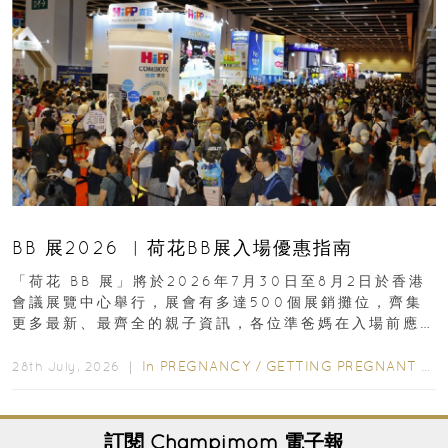
BB 展2026 ︳荷花BB展入場優惠指南
「荷花 BB 展」將於2026年7月30日至8月2日於香港
會議展覽中心舉行，展會有多達500個展銷攤位，齊集
更多最新、最齊全的親子資訊，各位準爸媽在入場前應
先閱讀購物指南...
In
PREGNANCY
/
GETTING PREGNANT
/
P
28th July, 2026 ｜
訂閱
Champimom
電子報