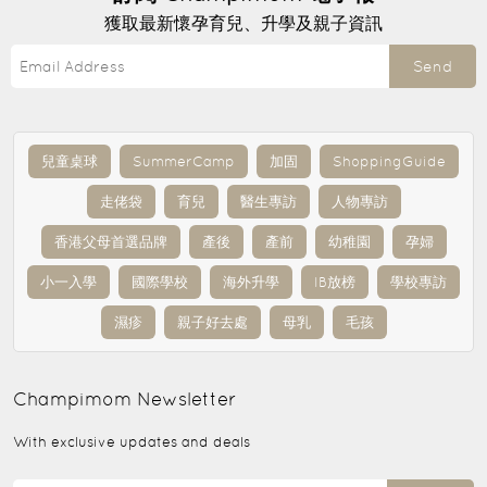
獲取最新懷孕育兒、升學及親子資訊
Send
兒童桌球
SummerCamp
加固
ShoppingGuide
走佬袋
育兒
醫生專訪
人物專訪
香港父母首選品牌
產後
產前
幼稚園
孕婦
小一入學
國際學校
海外升學
IB放榜
學校專訪
濕疹
親子好去處
母乳
毛孩
Champimom
Newsletter
With exclusive updates and deals