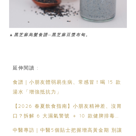
▲黑芝麻烏髮食譜─黑芝麻豆漿布甸。
延伸閱讀 :
食譜｜小朋友體弱易生病、常感冒！喝 15 款
湯水「增強抵抗力」
【2026 春夏飲食指南】小朋友精神差、沒胃
口？拆解 6 大濕氣警號 ＋ 10 款健脾排毒祛
濕粥食譜
中醫專訪｜中醫5個貼士把握增高黃金期 別讓