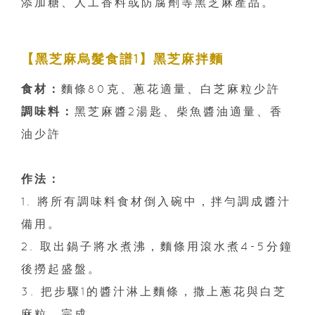
添加糖、人工香料或防腐劑等黑芝麻產品。
【黑芝麻烏髮食譜1】黑芝麻拌麵
食材：
麵條80克、蔥花適量、白芝麻粒少許
調味料：
黑芝麻醬2湯匙、柴魚醬油適量、香
油少許
作法：
1. 將所有調味料食材倒入碗中，拌勻調成醬汁
備用。
2. 取出鍋子將水煮沸，麵條用滾水煮4-5分鐘
後撈起盛盤。
3. 把步驟1的醬汁淋上麵條，撒上蔥花與白芝
麻粒，完成。