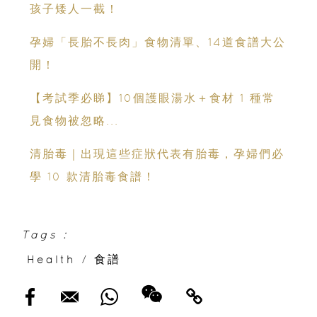
孩子矮人一截！
孕婦「長胎不長肉」食物清單、14道食譜大公
開！
【考試季必睇】10個護眼湯水＋食材 1 種常
見食物被忽略...
清胎毒｜出現這些症狀代表有胎毒，孕婦們必
學 10 款清胎毒食譜！
Tags :
Health
/
食譜