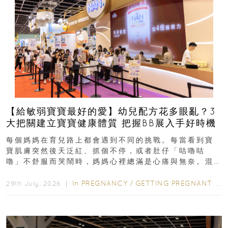
【給敏弱寶寶最好的愛】幼兒配方花多眼亂？3
大把關建立寶寶健康體質 把握BB展入手好時機
每個媽媽在育兒路上都會遇到不同的挑戰。每當看到寶
寶肌膚突然後天泛紅、抓個不停，或者肚仔「咕嚕咕
嚕」不舒服而哭鬧時，媽媽心裡總滿是心痛與無奈。混
合餵養揀奶粉？選擇幼兒配...
In
PREGNANCY
/
GETTING PREGNANT
/
P
29th July, 2026 ｜