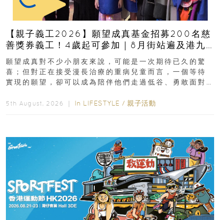
【親子義工2026】願望成真基金招募200名慈
善獎券義工！4歲起可參加｜8月街站遍及港九
新界
願望成真對不少小朋友來說，可能是一次期待已久的驚
喜；但對正在接受漫長治療的重病兒童而言，一個等待
實現的願望，卻可以成為陪伴他們走過低谷、勇敢面對
逆境的重要力量。▲ 願...
In
LIFESTYLE
/
親子活動
5th August, 2026 ｜