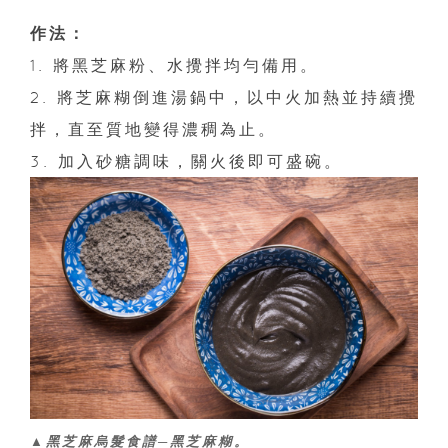
作法：
1. 將黑芝麻粉、水攪拌均勻備用。
2. 將芝麻糊倒進湯鍋中，以中火加熱並持續攪
拌，直至質地變得濃稠為止。
3. 加入砂糖調味，關火後即可盛碗。
▲黑芝麻烏髮食譜─黑芝麻糊。