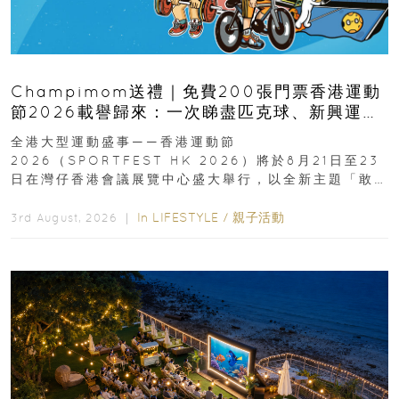
Champimom送禮｜免費200張門票香港運動
節2026載譽歸來：一次睇盡匹克球、新興運
動、街舞比賽＋逾百運動品牌展覽
全港大型運動盛事——香港運動節
2026（SPORTFEST HK 2026）將於8月21日至23
日在灣仔香港會議展覽中心盛大舉行，以全新主題「敢
運動大排檔」登場，集合...
In
LIFESTYLE
/
親子活動
3rd August, 2026 ｜