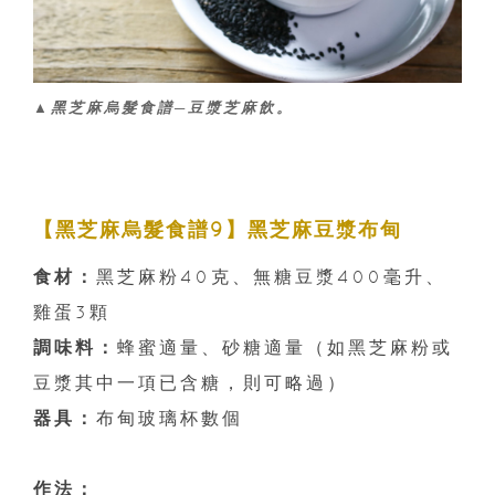
▲黑芝麻烏髮食譜─豆漿芝麻飲。
【黑芝麻烏髮食譜9】黑芝麻豆漿布甸
食材：
黑芝麻粉40克、無糖豆漿400毫升、
雞蛋3顆
調味料：
蜂蜜適量、砂糖適量（如黑芝麻粉或
豆漿其中一項已含糖，則可略過）
器具：
布甸玻璃杯數個
作法：