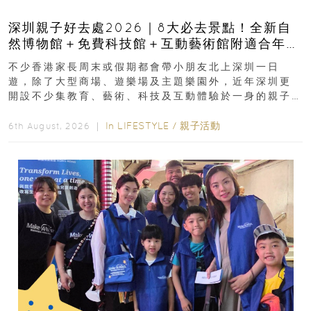
深圳親子好去處2026｜8大必去景點！全新自
然博物館＋免費科技館＋互動藝術館附適合年
齡、交通、門票、開放時間
不少香港家長周末或假期都會帶小朋友北上深圳一日
遊，除了大型商場、遊樂場及主題樂園外，近年深圳更
開設不少集教育、藝術、科技及互動體驗於一身的親子
好去處！暑假唔想再行商場...
In
LIFESTYLE
/
親子活動
6th August, 2026 ｜