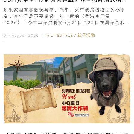
8月灣仔登場 車迷家庭必去！
如果家裡有喜歡玩具車、汽車、火車或飛機模型的小朋
友，今年千萬不要錯過一年一度的《香港車仔展
2026》！今年車仔展將於8月21日至23日在灣仔合和酒
店 Grand Ballroom舉行...
In
LIFESTYLE
/
親子活動
9th August, 2026 ｜