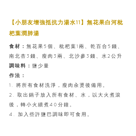
【小朋友增強抵抗力湯水11】無花果白河枇
杷葉潤肺湯
食材：
無花果5個、枇杷葉1兩、乾百合5錢、
南北杏3錢、瘦肉3兩、北沙參3錢、水2公升
調味料：
鹽少量
作法：
1. 將所有食材洗淨，瘦肉汆燙後備用。
2. 取出鍋子放入所有食材、水，以大火煮滾
後，轉小火續煮40分鐘。
4. 加入些許鹽巴調味即可食用。