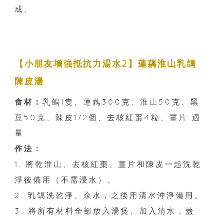
成。
【小朋友增強抵抗力湯水2】蓮藕淮山乳鴿
陳皮湯
食材：
乳鴿1隻、蓮藕300克、淮山50克、黑
豆50克、陳皮1/2個、去核紅棗4粒、薑片 適
量
作法：
1. 將乾淮山、去核紅棗、薑片和陳皮一起洗乾
淨後備用（不需浸水）。
2. 乳鴿洗乾淨、汆水，之後用清水沖淨備用。
3. 將所有材料全部放入湯煲、加入清水，蓋