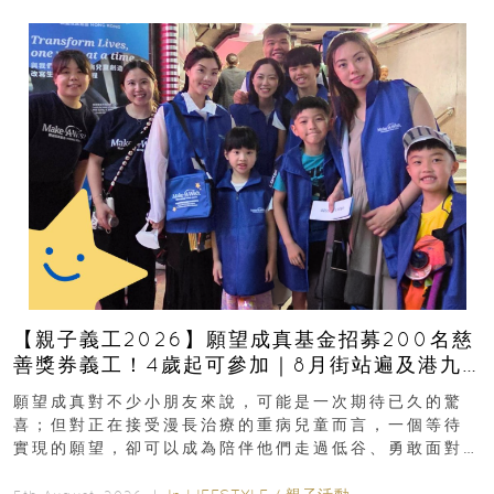
【親子義工2026】願望成真基金招募200名慈
善獎券義工！4歲起可參加｜8月街站遍及港九
新界
願望成真對不少小朋友來說，可能是一次期待已久的驚
喜；但對正在接受漫長治療的重病兒童而言，一個等待
實現的願望，卻可以成為陪伴他們走過低谷、勇敢面對
逆境的重要力量。▲ 願...