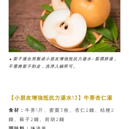
▲梨子適合用製成小朋友增強抵抗力湯水─梨潤肺湯，
不需將梨子削皮，洗淨入鍋即可。
【小朋友增強抵抗力湯水13】牛蒡杏仁湯
食材：
牛蒡1斤、蜜棗3枚、杏仁2錢、桔梗2
錢、蘇子2錢、前胡2錢
調味料：
鹽適量