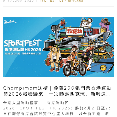
In
LIFESTYLE
/
親子活動
5th August, 2026 ｜
Champimom送禮｜免費200張門票香港運動
節2026載譽歸來：一次睇盡匹克球、新興運
動、街舞比賽＋逾百運動品牌展覽
全港大型運動盛事——香港運動節
2026（SPORTFEST HK 2026）將於8月21日至23
日在灣仔香港會議展覽中心盛大舉行，以全新主題「敢