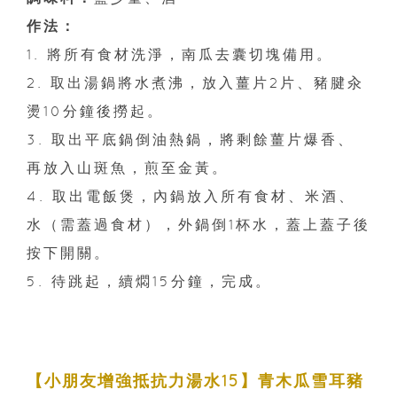
作法：
1. 將所有食材洗淨，南瓜去囊切塊備用。
2. 取出湯鍋將水煮沸，放入薑片2片、豬腱汆
燙10分鐘後撈起。
3. 取出平底鍋倒油熱鍋，將剩餘薑片爆香、
再放入山斑魚，煎至金黃。
4. 取出電飯煲，內鍋放入所有食材、米酒、
水（需蓋過食材），外鍋倒1杯水，蓋上蓋子後
按下開關。
5. 待跳起，續燜15分鐘，完成。
【小朋友增強抵抗力湯水15】青木瓜雪耳豬