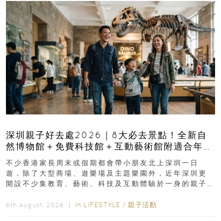
深圳親子好去處2026｜8大必去景點！全新自
然博物館＋免費科技館＋互動藝術館附適合年
齡、交通、門票、開放時間
不少香港家長周末或假期都會帶小朋友北上深圳一日
遊，除了大型商場、遊樂場及主題樂園外，近年深圳更
開設不少集教育、藝術、科技及互動體驗於一身的親子
好去處！暑假唔想再行商場...
In
LIFESTYLE
/
親子活動
6th August, 2026 ｜