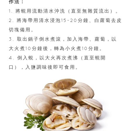
作法：
1. 將蜆用流動清水沖洗（直至無雜質流出）。
2. 將海帶用清水浸泡15-20分鐘、白蘿蔔去皮
切塊備用。
3. 取出鍋子倒水煮滾，加入海帶、蘿蔔，以
大火煮10分鐘後，轉為小火煮10分鐘。
4. 倒入蜆，以大火再次煮沸（直至蜆開
口），入鹽調味後即可食用。