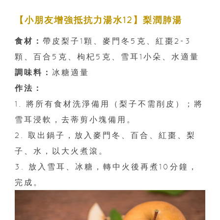
【小朋友增強抵抗力湯水12】梨潤肺湯
食材：
帶皮梨子1顆、麥門冬5克、紅棗2-3
顆、百合5克、枸杞5克、雪耳1小朵、水適量
調味料：
冰糖適量
作法：
1. 將所有食材洗淨備用（梨子不需削皮）；將
雪耳浸軟，去蒂剪小塊備用。
2. 取出鍋子，放入麥門冬、百合、紅棗、梨
子、水，以大火煮滾。
3. 放入雪耳、冰糖，轉中火後再煮10分鐘，
完成。