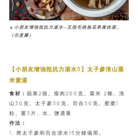
▲小朋友增強抵抗力湯水─五指毛桃無花果瘦肉湯。
（示意圖）
【小朋友增強抵抗力湯水5】太子參淮山粟
米素湯
食材：
蘋果2個、瘦肉200克、粟米 2條、淮
山30克、太子參30克、百合30克、蜜棗1
粒、薑3片、水、鹽適量
作法：
1. 將太子參和百合浸水15分鐘備用。