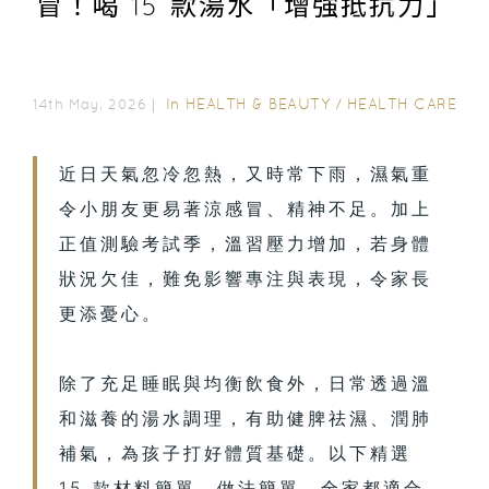
冒！喝 15 款湯水「增強抵抗力」
In
HEALTH & BEAUTY
/
HEALTH CARE
14th May, 2026｜
近日天氣忽冷忽熱，又時常下雨，濕氣重
令小朋友更易著涼感冒、精神不足。加上
正值測驗考試季，溫習壓力增加，若身體
狀況欠佳，難免影響專注與表現，令家長
更添憂心。
除了充足睡眠與均衡飲食外，日常透過溫
和滋養的湯水調理，有助健脾祛濕、潤肺
補氣，為孩子打好體質基礎。以下精選
15 款材料簡單、做法簡單、全家都適合