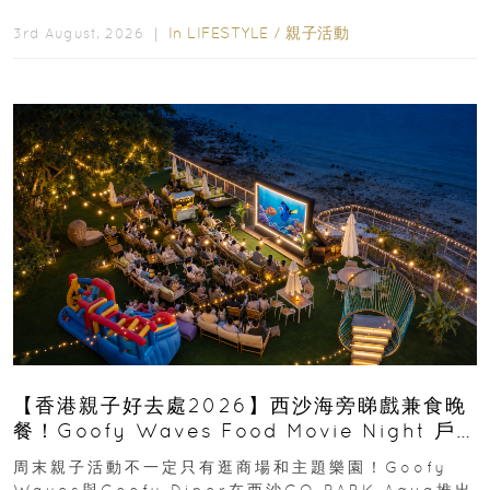
運動大排檔」登場，集合...
In
LIFESTYLE
/
親子活動
3rd August, 2026 ｜
【香港親子好去處2026】西沙海旁睇戲兼食晚
餐！Goofy Waves Food Movie Night 戶
外影院逢週末登場
周末親子活動不一定只有逛商場和主題樂園！Goofy