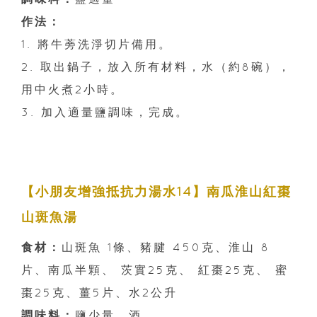
作法：
1. 將牛蒡洗淨切片備用。
2. 取出鍋子，放入所有材料，水（約8碗），
用中火煮2小時。
3. 加入適量鹽調味，完成。
【小朋友增強抵抗力湯水14】南瓜淮山紅棗
山斑魚湯
食材：
山斑魚 1條、豬腱 450克、淮山 8
片、南瓜半顆、 茨實25克、 紅棗25克、 蜜
棗25克、薑5片、水2公升
調味料：
鹽少量、酒