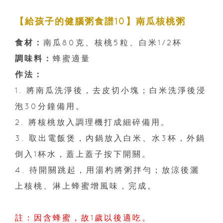
【給孩子的健腦粥食譜10】南瓜核桃粥
食材：
南瓜80克、核桃5粒、白米1/2杯
調味料：
蜂蜜適量
作法：
1. 將南瓜洗淨後，去皮切小塊；白米洗淨後浸
泡30分鐘備用。
2. 將核桃放入調理機打成細碎備用。
3. 取出電飯煲，內鍋放入白米、水3杯，外鍋
倒入1杯水，蓋上蓋子按下開關。
4. 待開關跳起，用湯杓將粥拌勻；放涼後灑
上核桃、淋上蜂蜜增風味，完成。
註：因含蜂蜜，故1歲以後適吃。