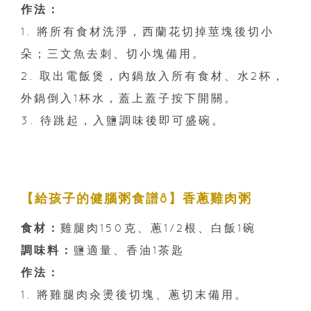
作法：
1. 將所有食材洗淨，西蘭花切掉莖塊後切小
朵；三文魚去刺、切小塊備用。
2. 取出電飯煲，內鍋放入所有食材、水2杯，
外鍋倒入1杯水，蓋上蓋子按下開關。
3. 待跳起，入鹽調味後即可盛碗。
【給孩子的健腦粥食譜8】香蔥雞肉粥
食材：
雞腿肉150克、蔥1/2根、白飯1碗
調味料：
鹽適量、香油1茶匙
作法：
1. 將雞腿肉汆燙後切塊、蔥切末備用。