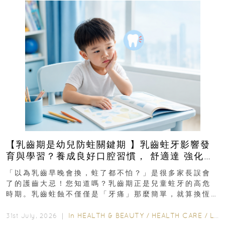
【乳齒期是幼兒防蛀關鍵期 】乳齒蛀牙影響發
育與學習？養成良好口腔習慣， 舒適達 強化琺
瑯質 兒童牙膏防護指南
「以為乳齒早晚會換，蛀了都不怕？」是很多家長誤會
了的護齒大忌！您知道嗎？乳齒期正是兒童蛀牙的高危
時期。乳齒蛀蝕不僅僅是「牙痛」那麼簡單，就算換恆
齒也有影響！後果將如骨牌效應般...
In
HEALTH & BEAUTY
/
HEALTH CARE
/
LIFESTYLE
31st July, 2026 ｜