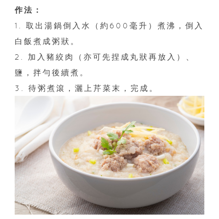
作法：
1. 取出湯鍋倒入水（約600毫升）煮沸，倒入
白飯煮成粥狀。
2. 加入豬絞肉（亦可先捏成丸狀再放入）、
鹽，拌勻後續煮。
3. 待粥煮滾，灑上芹菜末，完成。