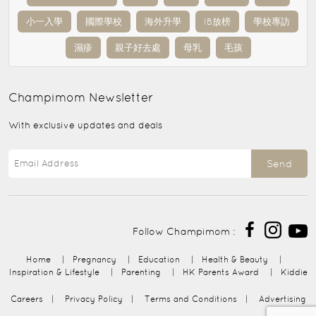
小一入學
國際學校
海外升學
IB放榜
學校專訪
濕疹
親子好去處
母乳
毛孩
Champimom
Newsletter
With exclusive updates and deals
Send
Follow Champimom :
Home
|
Pregnancy
|
Education
|
Health & Beauty
|
Inspiration & Lifestyle
|
Parenting
|
HK Parents Award
|
Kiddie
Careers
|
Privacy Policy
|
Terms and Conditions
|
Advertising