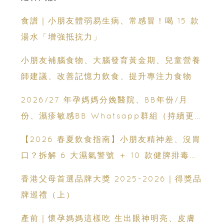
食譜｜小朋友體弱易生病、常感冒！喝 15 款
湯水「增強抵抗力」
小朋友補腦食物、大腦發育黃金期、兒童營養
師建議、改善記憶力飲食、提升專注力食物
2026/27 年孕媽媽分娩醫院、BB年份/月
份、濕疹敏感BB Whatsapp群組（持續更
新）
【2026 春夏飲食指南】小朋友精神差、沒胃
口？拆解 6 大濕氣警號 ＋ 10 款健脾排毒祛
濕粥食譜
香港父母首選品牌大獎 2025-2026｜得獎品
牌巡禮（上）
產前｜懷孕媽媽這樣吃 生出眼神明亮、皮膚