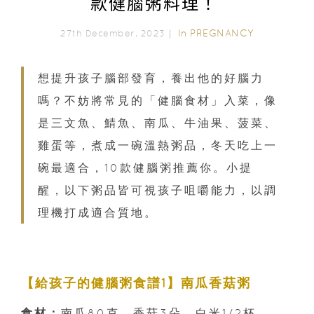
款健腦粥料理！
In
PREGNANCY
27th December, 2023｜
想提升孩子腦部發育，養出他的好腦力
嗎？不妨將常見的「健腦食材」入菜，像
是三文魚、鯖魚、南瓜、牛油果、菠菜、
雞蛋等，煮成一碗溫熱粥品，冬天吃上一
碗最適合，10款健腦粥推薦你。小提
醒，以下粥品皆可視孩子咀嚼能力，以調
理機打成適合質地。
【給孩子的健腦粥食譜1】南瓜香菇粥
食材：
南瓜80克、香菇3朵、白米1/2杯