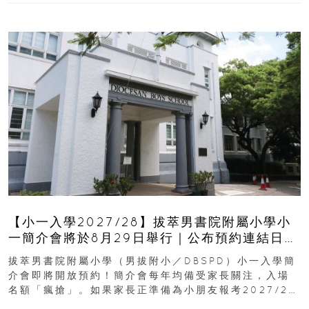
【小一入學2027/28】拔萃男書院附屬小學小
一簡介會將於8月29日舉行｜公布預約連結日期
｜更設有網上重溫
拔萃男書院附屬小學（男拔附小／DBSPD）小一入學簡
介會即將開放預約！簡介會每年均備受家長關注，入場
名額「瘋搶」。如果家長正準備為小朋友報考2027/28
學年小一，想...