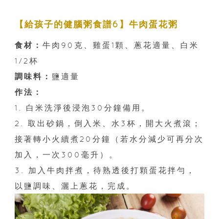
【給孩子的健腦粥食譜6】牛肉蛋花粥
食材：
牛肉90克、雞蛋1顆、蔥花適量、白米
1/2杯
調味料：
鹽適量
作法：
1. 白米洗淨後浸泡30分鐘備用。
2. 取出砂鍋，倒入米、水3杯，開大火煮滾；
接著轉小火續煮20分鐘（若水分減少可再分次
加入，一次300毫升）。
3. 加入牛肉拌煮，待熟透後打顆蛋花拌勻，
以鹽調味、灑上蔥花，完成。