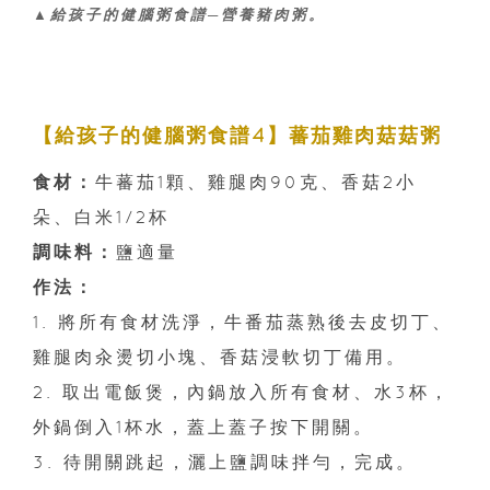
▲給孩子的健腦粥食譜─營養豬肉粥。
【給孩子的健腦粥食譜4】蕃茄雞肉菇菇粥
食材：
牛蕃茄1顆、雞腿肉90克、香菇2小
朵、白米1/2杯
調味料：
鹽適量
作法：
1. 將所有食材洗淨，牛番茄蒸熟後去皮切丁、
雞腿肉汆燙切小塊、香菇浸軟切丁備用。
2. 取出電飯煲，內鍋放入所有食材、水3杯，
外鍋倒入1杯水，蓋上蓋子按下開關。
3. 待開關跳起，灑上鹽調味拌勻，完成。