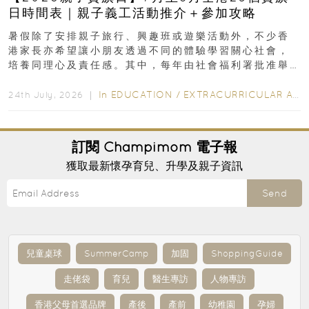
日時間表｜親子義工活動推介＋參加攻略
暑假除了安排親子旅行、興趣班或遊樂活動外，不少香
港家長亦希望讓小朋友透過不同的體驗學習關心社會，
培養同理心及責任感。其中，每年由社會福利署批准舉
行的小朋友賣旗日小朋友，正是一項既有教育意義...
In
EDUCATION
/
EXTRACURRICULAR ACTIVITIES
24th July, 2026 ｜
訂閱
Champimom
電子報
獲取最新懷孕育兒、升學及親子資訊
Send
兒童桌球
SummerCamp
加固
ShoppingGuide
走佬袋
育兒
醫生專訪
人物專訪
香港父母首選品牌
產後
產前
幼稚園
孕婦