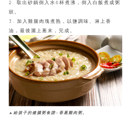
2. 取出砂鍋倒入水6杯煮沸，倒入白飯煮成粥
狀。
3. 加入雞腿肉塊煮熟，以鹽調味、淋上香
油，最後灑上蔥末，完成。
▲給孩子的健腦粥食譜─香蔥雞肉粥。