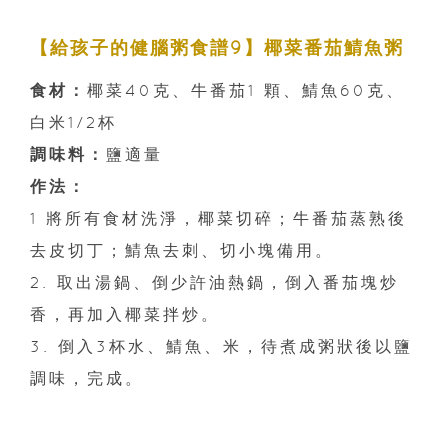
【給孩子的健腦粥食譜9】椰菜番茄鯖魚粥
食材：
椰菜40克、牛番茄1 顆、鯖魚60克、
白米1/2杯
調味料：
鹽適量
作法：
1 將所有食材洗淨，椰菜切碎；牛番茄蒸熟後
去皮切丁；鯖魚去刺、切小塊備用。
2. 取出湯鍋、倒少許油熱鍋，倒入番茄塊炒
香，再加入椰菜拌炒。
3. 倒入3杯水、鯖魚、米，待煮成粥狀後以鹽
調味，完成。