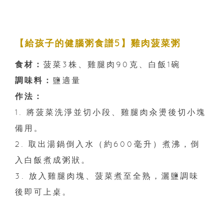
【給孩子的健腦粥食譜5】雞肉菠菜粥
食材：
菠菜3株、雞腿肉90克、白飯1碗
調味料：
鹽適量
作法：
1. 將菠菜洗淨並切小段、雞腿肉汆燙後切小塊
備用。
2. 取出湯鍋倒入水（約600毫升）煮沸，倒
入白飯煮成粥狀。
3. 放入雞腿肉塊、菠菜煮至全熟，灑鹽調味
後即可上桌。