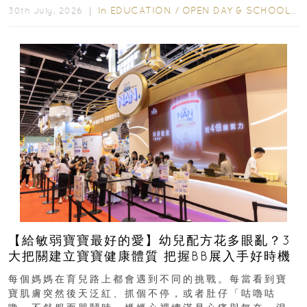
In
EDUCATION
/
OPEN DAY & SCHOOL EVENTS
30th July, 2026 ｜
【給敏弱寶寶最好的愛】幼兒配方花多眼亂？3
大把關建立寶寶健康體質 把握BB展入手好時機
每個媽媽在育兒路上都會遇到不同的挑戰。每當看到寶
寶肌膚突然後天泛紅、抓個不停，或者肚仔「咕嚕咕