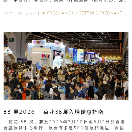
嚕」不舒服而哭鬧時，媽媽心裡總滿是心痛與無奈。混
合餵養揀奶粉？選擇幼兒配...
In
PREGNANCY
/
GETTING PREGNANT
/
P
29th July, 2026 ｜
BB 展2026 ︳荷花BB展入場優惠指南
「荷花 BB 展」將於2026年7月30日至8月2日於香港
會議展覽中心舉行，展會有多達500個展銷攤位，齊集