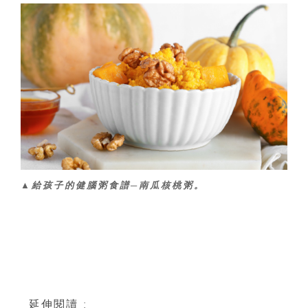
▲給孩子的健腦粥食譜─南瓜核桃粥。
延伸閱讀 :