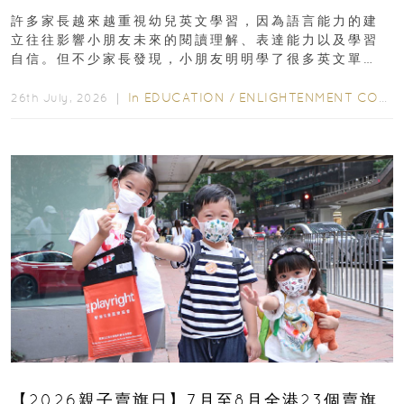
許多家長越來越重視幼兒英文學習，因為語言能力的建
立往往影響小朋友未來的閱讀理解、表達能力以及學習
自信。但不少家長發現，小朋友明明學了很多英文單
字，真正開始閱讀英文故事書時，仍然容易卡住...
In
EDUCATION
/
ENLIGHTENMENT CORNER
26th July, 2026 ｜
【2026親子賣旗日】7月至8月全港23個賣旗