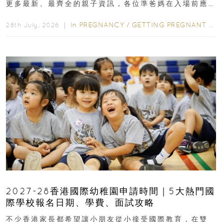
更多最新、最齊全的親子資訊，各位準爸媽在入場前應
先閱讀購物指南...
In
PREGNANCY
/
GETTING PREGNANT
/
P
28th July, 2026 ｜
2027-28香港國際幼稚園申請時間｜5大熱門國
際學校報名日期、學費、面試攻略
不少香港家長都希望讓小朋友從小接受國際教育，在雙