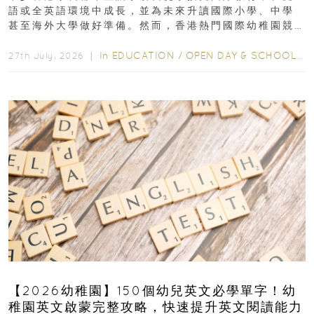
語或全英語環境中成長，並為未來升讀國際小學、中學
甚至海外大學做好準備。然而，香港熱門國際幼稚園競
爭激烈，大部分學校會於入學前約一年開始接受申請...
In
EDUCATION
/
OPEN DAY & SCHOOL EVENTS
27th July, 2026 ｜
【2026幼稚園】150個幼兒英文必學單字！幼
稚園英文啟蒙完整攻略，快速提升英文閱讀能力