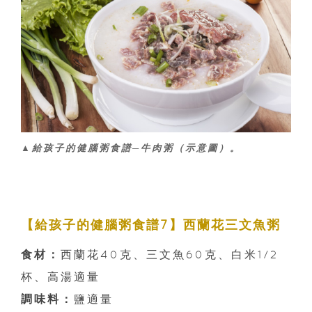
▲給孩子的健腦粥食譜─牛肉粥（示意圖）。
【給孩子的健腦粥食譜7】西蘭花三文魚粥
食材：
西蘭花40克、三文魚60克、白米1/2
杯、高湯適量
調味料：
鹽適量