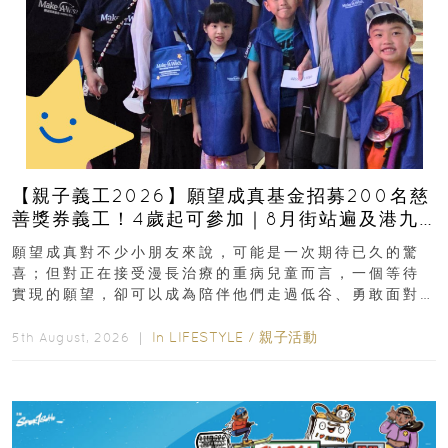
【親子義工2026】願望成真基金招募200名慈
善獎券義工！4歲起可參加｜8月街站遍及港九
新界
願望成真對不少小朋友來說，可能是一次期待已久的驚
喜；但對正在接受漫長治療的重病兒童而言，一個等待
實現的願望，卻可以成為陪伴他們走過低谷、勇敢面對
逆境的重要力量。▲ 願...
In
LIFESTYLE
/
親子活動
5th August, 2026 ｜