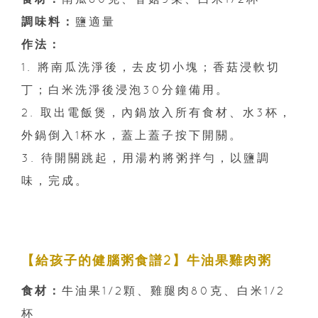
調味料：
鹽適量
作法：
1. 將南瓜洗淨後，去皮切小塊；香菇浸軟切
丁；白米洗淨後浸泡30分鐘備用。
2. 取出電飯煲，內鍋放入所有食材、水3杯，
外鍋倒入1杯水，蓋上蓋子按下開關。
3. 待開關跳起，用湯杓將粥拌勻，以鹽調
味，完成。
【給孩子的健腦粥食譜2】牛油果雞肉粥
食材：
牛油果1/2顆、雞腿肉80克、白米1/2
杯