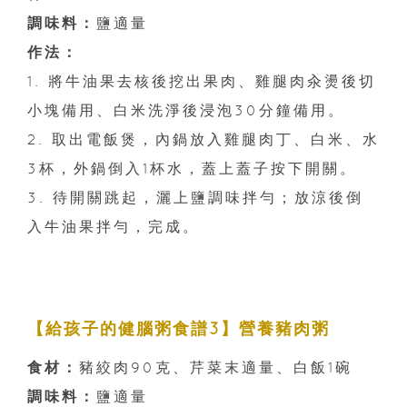
調味料：
鹽適量
作法：
1. 將牛油果去核後挖出果肉、雞腿肉汆燙後切
小塊備用、白米洗淨後浸泡30分鐘備用。
2. 取出電飯煲，內鍋放入雞腿肉丁、白米、水
3杯，外鍋倒入1杯水，蓋上蓋子按下開關。
3. 待開關跳起，灑上鹽調味拌勻；放涼後倒
入牛油果拌勻，完成。
【給孩子的健腦粥食譜3】營養豬肉粥
食材：
豬絞肉90克、芹菜末適量、白飯1碗
調味料：
鹽適量