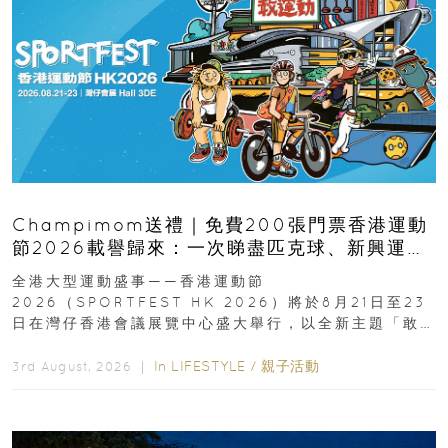
Champimom送禮｜免費200張門票香港運動
節2026載譽歸來：一次睇盡匹克球、新興運
動、街舞比賽＋逾百運動品牌展覽
全港大型運動盛事——香港運動節
2026（SPORTFEST HK 2026）將於8月21日至23
日在灣仔香港會議展覽中心盛大舉行，以全新主題「敢
運動大排檔」登場，集合...
In
LIFESTYLE
/
親子活動
3rd August, 2026 ｜