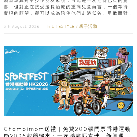
願望成真對不少小朋友來說，可能是一次期待已久的驚
喜；但對正在接受漫長治療的重病兒童而言，一個等待
實現的願望，卻可以成為陪伴他們走過低谷、勇敢面對
逆境的重要力量。▲ 願...
In
LIFESTYLE
/
親子活動
5th August, 2026 ｜
Champimom送禮｜免費200張門票香港運動
節2026載譽歸來：一次睇盡匹克球、新興運