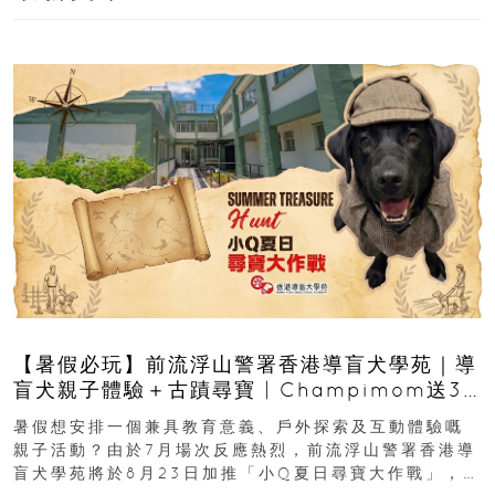
【暑假必玩】前流浮山警署香港導盲犬學苑｜導
盲犬親子體驗＋古蹟尋寶 | Champimom送3
組免費名額
暑假想安排一個兼具教育意義、戶外探索及互動體驗嘅
親子活動？由於7月場次反應熱烈，前流浮山警署香港導
盲犬學苑將於8月23日加推「小Q夏日尋寶大作戰」，家