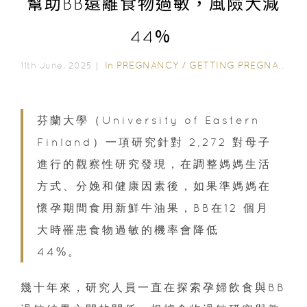
幫助BB遠離食物過敏，風險大減
44%
In
PREGNANCY
/
GETTING PREGNANT
11th June, 2025｜
芬蘭大學（University of Eastern
Finland）一項研究針對 2,272 對母子
進行的觀察性研究發現，在調整媽媽生活
方式、分娩和健康因素後，如果準媽媽在
懷孕期間食用新鮮牛油果，BB在12 個月
大時罹患食物過敏的機率會降低
44%。
幾十年來，研究人員一直在探索孕婦飲食與BB