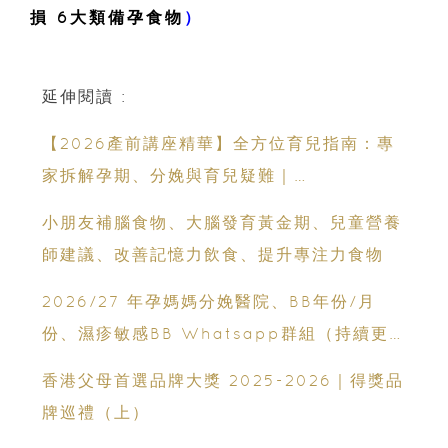
損 6大類備孕食物
）
延伸閱讀 :
【2026產前講座精華】全方位育兒指南：專
家拆解孕期、分娩與育兒疑難｜
Champimom
小朋友補腦食物、大腦發育黃金期、兒童營養
師建議、改善記憶力飲食、提升專注力食物
2026/27 年孕媽媽分娩醫院、BB年份/月
份、濕疹敏感BB Whatsapp群組（持續更
新）
香港父母首選品牌大獎 2025-2026｜得獎品
牌巡禮（上）