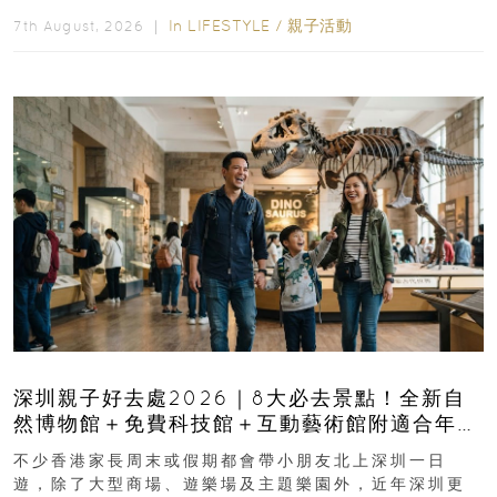
長與小朋友可以走進前流浮山警署...
In
LIFESTYLE
/
親子活動
7th August, 2026 ｜
深圳親子好去處2026｜8大必去景點！全新自
然博物館＋免費科技館＋互動藝術館附適合年
齡、交通、門票、開放時間
不少香港家長周末或假期都會帶小朋友北上深圳一日
遊，除了大型商場、遊樂場及主題樂園外，近年深圳更