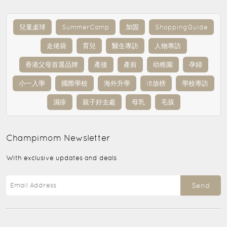
兒童桌球
SummerCamp
加固
ShoppingGuide
走佬袋
育兒
醫生專訪
人物專訪
香港父母首選品牌
產後
產前
幼稚園
孕婦
小一入學
國際學校
海外升學
IB放榜
學校專訪
濕疹
親子好去處
母乳
毛孩
Champimom
Newsletter
With exclusive updates and deals
Send