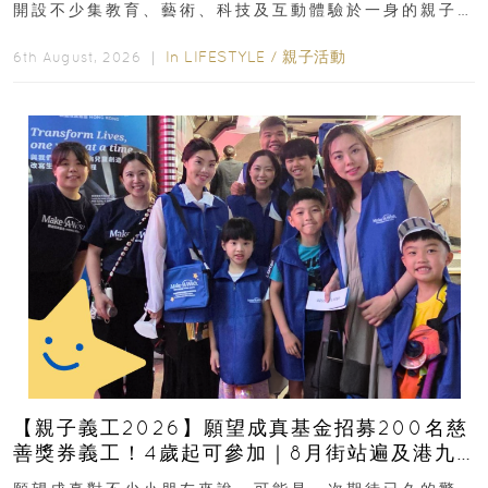
開設不少集教育、藝術、科技及互動體驗於一身的親子
好去處！暑假唔想再行商場...
In
LIFESTYLE
/
親子活動
6th August, 2026 ｜
【親子義工2026】願望成真基金招募200名慈
善獎券義工！4歲起可參加｜8月街站遍及港九
新界