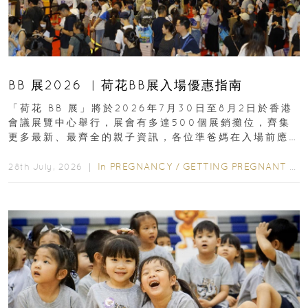
BB 展2026 ︳荷花BB展入場優惠指南
「荷花 BB 展」將於2026年7月30日至8月2日於香港
會議展覽中心舉行，展會有多達500個展銷攤位，齊集
更多最新、最齊全的親子資訊，各位準爸媽在入場前應
先閱讀購物指南...
In
PREGNANCY
/
GETTING PREGNANT
/
P
28th July, 2026 ｜