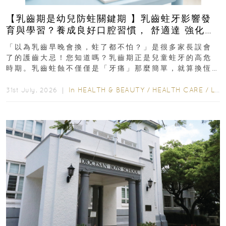
【乳齒期是幼兒防蛀關鍵期 】乳齒蛀牙影響發
育與學習？養成良好口腔習慣， 舒適達 強化琺
瑯質 兒童牙膏防護指南
「以為乳齒早晚會換，蛀了都不怕？」是很多家長誤會
了的護齒大忌！您知道嗎？乳齒期正是兒童蛀牙的高危
時期。乳齒蛀蝕不僅僅是「牙痛」那麼簡單，就算換恆
齒也有影響！後果將如骨牌效應般...
In
HEALTH & BEAUTY
/
HEALTH CARE
/
LIFESTYLE
31st July, 2026 ｜