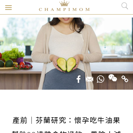
產前｜芬蘭研究：懷孕吃牛油果