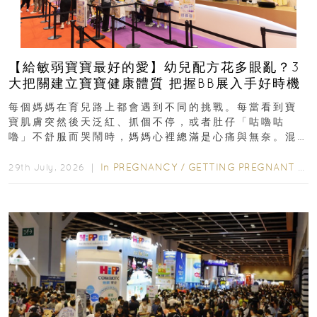
【給敏弱寶寶最好的愛】幼兒配方花多眼亂？3
大把關建立寶寶健康體質 把握BB展入手好時機
每個媽媽在育兒路上都會遇到不同的挑戰。每當看到寶
寶肌膚突然後天泛紅、抓個不停，或者肚仔「咕嚕咕
嚕」不舒服而哭鬧時，媽媽心裡總滿是心痛與無奈。混
合餵養揀奶粉？選擇幼兒配...
In
PREGNANCY
/
GETTING PREGNANT
/
P
29th July, 2026 ｜