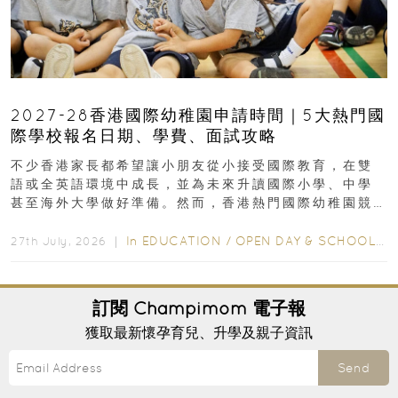
2027-28香港國際幼稚園申請時間｜5大熱門國
際學校報名日期、學費、面試攻略
不少香港家長都希望讓小朋友從小接受國際教育，在雙
語或全英語環境中成長，並為未來升讀國際小學、中學
甚至海外大學做好準備。然而，香港熱門國際幼稚園競
爭激烈，大部分學校會於入學前約一年開始接受申請...
In
EDUCATION
/
OPEN DAY & SCHOOL EVENTS
27th July, 2026 ｜
訂閱
Champimom
電子報
獲取最新懷孕育兒、升學及親子資訊
Send