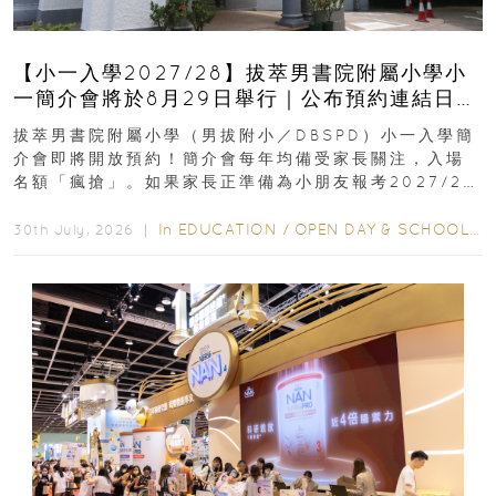
【小一入學2027/28】拔萃男書院附屬小學小
一簡介會將於8月29日舉行｜公布預約連結日期
｜更設有網上重溫
拔萃男書院附屬小學（男拔附小／DBSPD）小一入學簡
介會即將開放預約！簡介會每年均備受家長關注，入場
名額「瘋搶」。如果家長正準備為小朋友報考2027/28
學年小一，想...
In
EDUCATION
/
OPEN DAY & SCHOOL EVENTS
30th July, 2026 ｜