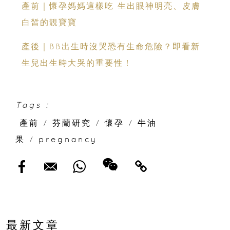
產前｜懷孕媽媽這樣吃 生出眼神明亮、皮膚
白皙的靚寶寶
產後｜BB出生時沒哭恐有生命危險？即看新
生兒出生時大哭的重要性！
Tags :
產前
/
芬蘭研究
/
懷孕
/
牛油
果
/
pregnancy
最新文章