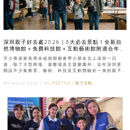
深圳親子好去處2026｜8大必去景點！全新自
然博物館＋免費科技館＋互動藝術館附適合年
齡、交通、門票、開放時間
不少香港家長周末或假期都會帶小朋友北上深圳一日
遊，除了大型商場、遊樂場及主題樂園外，近年深圳更
開設不少集教育、藝術、科技及互動體驗於一身的親子
好去處！暑假唔想再行商場...
In
LIFESTYLE
/
親子活動
6th August, 2026 ｜