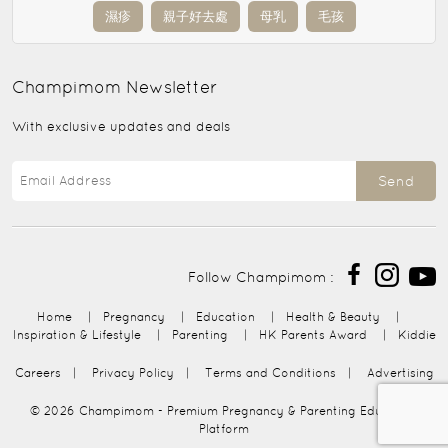
濕疹
親子好去處
母乳
毛孩
Champimom
Newsletter
With exclusive updates and deals
Send
Follow Champimom :
Home
|
Pregnancy
|
Education
|
Health & Beauty
|
Inspiration & Lifestyle
|
Parenting
|
HK Parents Award
|
Kiddie
Careers
|
Privacy Policy
|
Terms and Conditions
|
Advertising
© 2026
Champimom
- Premium Pregnancy & Parenting Education
Platform