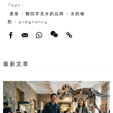
Tags :
產後
/
醫院常見水奶品牌
/
水奶種
類
/
pregnancy
最新文章