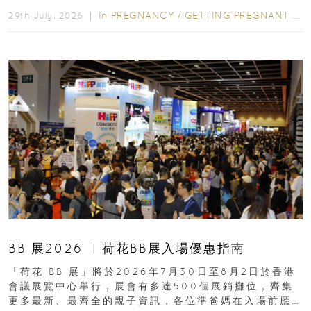
合餵養揀奶粉？選擇幼兒配...
In
PREGNANCY
/
GETTING PREGNANT
/
P
29th July, 2026 ｜
BB 展2026 ︳荷花BB展入場優惠指南
「荷花 BB 展」將於2026年7月30日至8月2日於香港
會議展覽中心舉行，展會有多達500個展銷攤位，齊集
更多最新、最齊全的親子資訊，各位準爸媽在入場前應