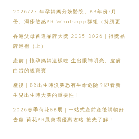
2026/27 年孕媽媽分娩醫院、BB年份/月
份、濕疹敏感BB Whatsapp群組（持續更
新）
香港父母首選品牌大獎 2025-2026｜得獎品
牌巡禮（上）
產前｜懷孕媽媽這樣吃 生出眼神明亮、皮膚
白皙的靚寶寶
產後｜BB出生時沒哭恐有生命危險？即看新
生兒出生時大哭的重要性！
2026春季荷花BB展｜一站式產前產後購物好
去處 荷花BB展會場優惠攻略 搶先了解！