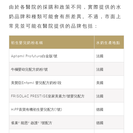
由於各醫院的採購和政策不同，實際提供的水
奶品牌和種類可能會有所差異。不過，市面上
常見並可能在醫院提供的品牌包括：
初生嬰兒奶粉名稱
水奶生產地點
Aptamil Profutura白金版1號
法國
牛欄嬰幼兒配方奶粉1號
法國
美贊臣Enfamil 嬰兒配方奶粉1段
美國
FRISOLAC PRESTIGE皇家美素力1號嬰兒配方
法國
HiPP喜寶有機初生嬰兒配方(1號)
德國
雀巢® 能恩® 啟護® 1號配方
德國