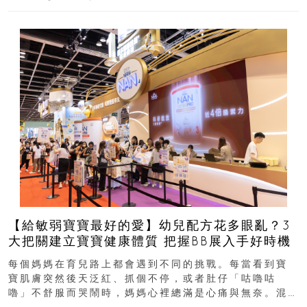
【給敏弱寶寶最好的愛】幼兒配方花多眼亂？3
大把關建立寶寶健康體質 把握BB展入手好時機
每個媽媽在育兒路上都會遇到不同的挑戰。每當看到寶
寶肌膚突然後天泛紅、抓個不停，或者肚仔「咕嚕咕
嚕」不舒服而哭鬧時，媽媽心裡總滿是心痛與無奈。混