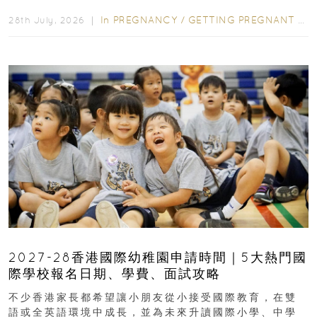
先閱讀購物指南...
In
PREGNANCY
/
GETTING PREGNANT
/
P
28th July, 2026 ｜
2027-28香港國際幼稚園申請時間｜5大熱門國
際學校報名日期、學費、面試攻略
不少香港家長都希望讓小朋友從小接受國際教育，在雙
語或全英語環境中成長，並為未來升讀國際小學、中學