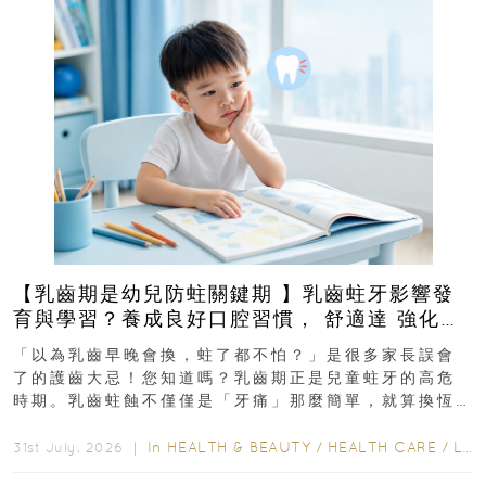
【乳齒期是幼兒防蛀關鍵期 】乳齒蛀牙影響發
育與學習？養成良好口腔習慣， 舒適達 強化琺
瑯質 兒童牙膏防護指南
「以為乳齒早晚會換，蛀了都不怕？」是很多家長誤會
了的護齒大忌！您知道嗎？乳齒期正是兒童蛀牙的高危
時期。乳齒蛀蝕不僅僅是「牙痛」那麼簡單，就算換恆
齒也有影響！後果將如骨牌效應般...
In
HEALTH & BEAUTY
/
HEALTH CARE
/
LIFESTYLE
31st July, 2026 ｜