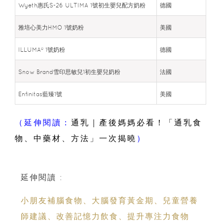
Wyeth惠氏S-26 ULTIMA 1號初生嬰兒配方奶粉
德國
雅培心美力HMO 1號奶粉
美國
ILLUMA® 1號奶粉
德國
Snow Brand雪印思敏兒1初生嬰兒奶粉
法國
Enfinitas藍臻1號
美國
（延伸閱讀：
通乳｜產後媽媽必看！「通乳食
物、中藥材、方法」一次揭曉
）
延伸閱讀 :
小朋友補腦食物、大腦發育黃金期、兒童營養
師建議、改善記憶力飲食、提升專注力食物