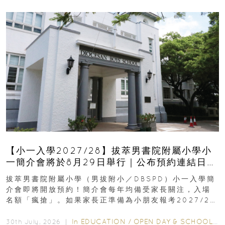
【小一入學2027/28】拔萃男書院附屬小學小
一簡介會將於8月29日舉行｜公布預約連結日期
｜更設有網上重溫
拔萃男書院附屬小學（男拔附小／DBSPD）小一入學簡
介會即將開放預約！簡介會每年均備受家長關注，入場
名額「瘋搶」。如果家長正準備為小朋友報考2027/28
學年小一，想...
In
EDUCATION
/
OPEN DAY & SCHOOL EVENTS
30th July, 2026 ｜