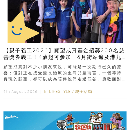
【親子義工2026】願望成真基金招募200名慈
善獎券義工！4歲起可參加｜8月街站遍及港九
新界
願望成真對不少小朋友來說，可能是一次期待已久的驚
喜；但對正在接受漫長治療的重病兒童而言，一個等待
實現的願望，卻可以成為陪伴他們走過低谷、勇敢面對
逆境的重要力量。▲ 願...
In
LIFESTYLE
/
親子活動
5th August, 2026 ｜