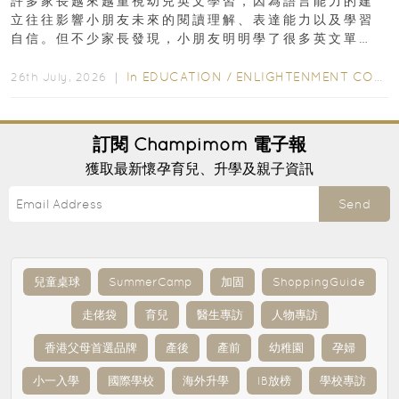
許多家長越來越重視幼兒英文學習，因為語言能力的建
立往往影響小朋友未來的閱讀理解、表達能力以及學習
自信。但不少家長發現，小朋友明明學了很多英文單
字，真正開始閱讀英文故事書時，仍然容易卡住...
In
EDUCATION
/
ENLIGHTENMENT CORNER
26th July, 2026 ｜
訂閱
Champimom
電子報
獲取最新懷孕育兒、升學及親子資訊
Send
兒童桌球
SummerCamp
加固
ShoppingGuide
走佬袋
育兒
醫生專訪
人物專訪
香港父母首選品牌
產後
產前
幼稚園
孕婦
小一入學
國際學校
海外升學
IB放榜
學校專訪