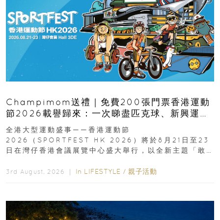
Champimom送禮｜免費200張門票香港運動
節2026載譽歸來：一次睇盡匹克球、新興運
動、街舞比賽＋逾百運動品牌展覽
全港大型運動盛事——香港運動節
2026（SPORTFEST HK 2026）將於8月21日至23
日在灣仔香港會議展覽中心盛大舉行，以全新主題「敢
運動大排檔」登場，集合...
In
LIFESTYLE
/
親子活動
3rd August, 2026 ｜