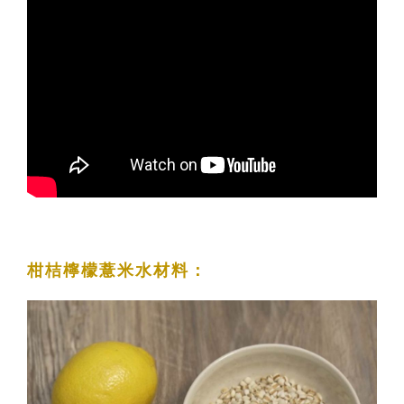
柑桔檸檬薏米水材料：