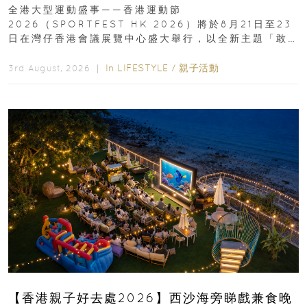
動、街舞比賽＋逾百運動品牌展覽
全港大型運動盛事——香港運動節
2026（SPORTFEST HK 2026）將於8月21日至23
日在灣仔香港會議展覽中心盛大舉行，以全新主題「敢
運動大排檔」登場，集合...
In
LIFESTYLE
/
親子活動
3rd August, 2026 ｜
【香港親子好去處2026】西沙海旁睇戲兼食晚