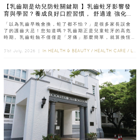
【乳齒期是幼兒防蛀關鍵期 】乳齒蛀牙影響發
育與學習？養成良好口腔習慣， 舒適達 強化琺
瑯質 兒童牙膏防護指南
「以為乳齒早晚會換，蛀了都不怕？」是很多家長誤會
了的護齒大忌！您知道嗎？乳齒期正是兒童蛀牙的高危
時期。乳齒蛀蝕不僅僅是「牙痛」那麼簡單，就算換恆
齒也有影響！後果將如骨牌效應般...
In
HEALTH & BEAUTY
/
HEALTH CARE
/
LIFESTYLE
31st July, 2026 ｜