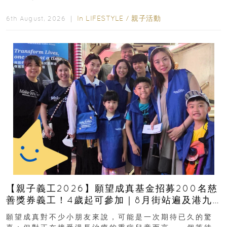
好去處！暑假唔想再行商場...
In
LIFESTYLE
/
親子活動
6th August, 2026 ｜
【親子義工2026】願望成真基金招募200名慈
善獎券義工！4歲起可參加｜8月街站遍及港九
新界
願望成真對不少小朋友來說，可能是一次期待已久的驚