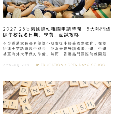
2027-28香港國際幼稚園申請時間｜5大熱門國
際學校報名日期、學費、面試攻略
不少香港家長都希望讓小朋友從小接受國際教育，在雙
語或全英語環境中成長，並為未來升讀國際小學、中學
甚至海外大學做好準備。然而，香港熱門國際幼稚園競
爭激烈，大部分學校會於入學前約一年開始接受申請...
In
EDUCATION
/
OPEN DAY & SCHOOL EVENTS
27th July, 2026 ｜