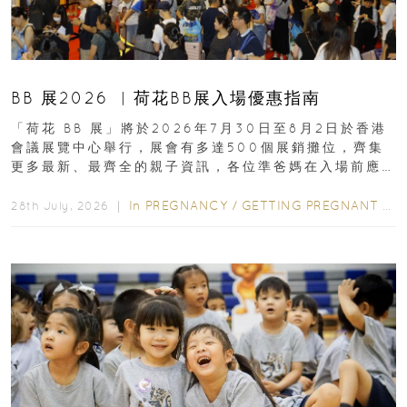
BB 展2026 ︳荷花BB展入場優惠指南
「荷花 BB 展」將於2026年7月30日至8月2日於香港
會議展覽中心舉行，展會有多達500個展銷攤位，齊集
更多最新、最齊全的親子資訊，各位準爸媽在入場前應
先閱讀購物指南...
In
PREGNANCY
/
GETTING PREGNANT
/
P
28th July, 2026 ｜