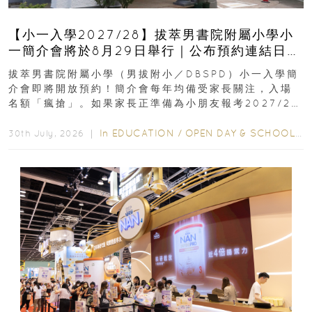
【小一入學2027/28】拔萃男書院附屬小學小
一簡介會將於8月29日舉行｜公布預約連結日期
｜更設有網上重溫
拔萃男書院附屬小學（男拔附小／DBSPD）小一入學簡
介會即將開放預約！簡介會每年均備受家長關注，入場
名額「瘋搶」。如果家長正準備為小朋友報考2027/28
學年小一，想...
In
EDUCATION
/
OPEN DAY & SCHOOL EVENTS
30th July, 2026 ｜