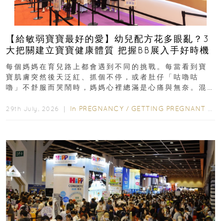
【給敏弱寶寶最好的愛】幼兒配方花多眼亂？3
大把關建立寶寶健康體質 把握BB展入手好時機
每個媽媽在育兒路上都會遇到不同的挑戰。每當看到寶
寶肌膚突然後天泛紅、抓個不停，或者肚仔「咕嚕咕
嚕」不舒服而哭鬧時，媽媽心裡總滿是心痛與無奈。混
合餵養揀奶粉？選擇幼兒配...
In
PREGNANCY
/
GETTING PREGNANT
/
P
29th July, 2026 ｜