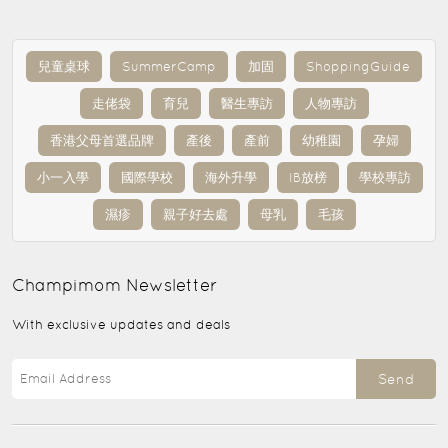
兒童桌球
SummerCamp
加固
ShoppingGuide
走佬袋
育兒
醫生專訪
人物專訪
香港父母首選品牌
產後
產前
幼稚園
孕婦
小一入學
國際學校
海外升學
IB放榜
學校專訪
濕疹
親子好去處
母乳
毛孩
Champimom
Newsletter
With exclusive updates and deals
Send