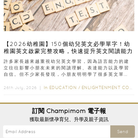
【2026幼稚園】150個幼兒英文必學單字！幼
稚園英文啟蒙完整攻略，快速提升英文閱讀能力
許多家長越來越重視幼兒英文學習，因為語言能力的建
立往往影響小朋友未來的閱讀理解、表達能力以及學習
自信。但不少家長發現，小朋友明明學了很多英文單
字，真正開始閱讀英文故事書時，仍然容易卡住...
In
EDUCATION
/
ENLIGHTENMENT CORNER
26th July, 2026 ｜
訂閱
Champimom
電子報
獲取最新懷孕育兒、升學及親子資訊
Send