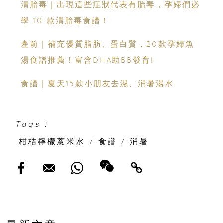
清胎毒｜出現這些症狀代表有胎毒，孕婦們必
學 10 款清胎毒食譜！
產前｜補充優質脂肪、蛋白質，20款孕婦魚
湯食譜推薦！富含DHA助BB發育!
食譜｜夏天15款小朋友去濕、消暑湯水
Tags :
柑桔檸檬薏米水
/
食譜
/
消暑