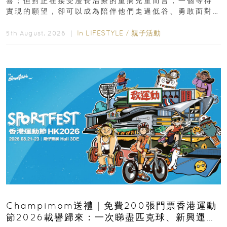
喜；但對正在接受漫長治療的重病兒童而言，一個等待
實現的願望，卻可以成為陪伴他們走過低谷、勇敢面對
逆境的重要力量。▲ 願...
In
LIFESTYLE
/
親子活動
5th August, 2026 ｜
Champimom送禮｜免費200張門票香港運動
節2026載譽歸來：一次睇盡匹克球、新興運