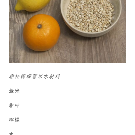
柑桔檸檬薏米水材料
薏米
柑桔
檸檬
水