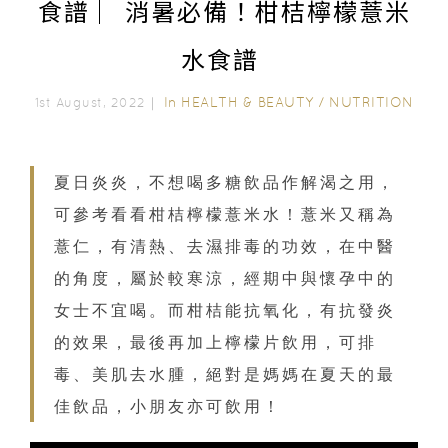
食譜 ︳消暑必備！柑桔檸檬薏米
水食譜
In
HEALTH & BEAUTY
/
NUTRITION
1st August, 2022｜
夏日炎炎，不想喝多糖飲品作解渴之用，
可參考看看柑桔檸檬薏米水！薏米又稱為
薏仁，有清熱、去濕排毒的功效，在中醫
的角度，屬於較寒涼，經期中與懷孕中的
女士不宜喝。而柑桔能抗氧化，有抗發炎
的效果，最後再加上檸檬片飲用，可排
毒、美肌去水腫，絕對是媽媽在夏天的最
佳飲品，小朋友亦可飲用！