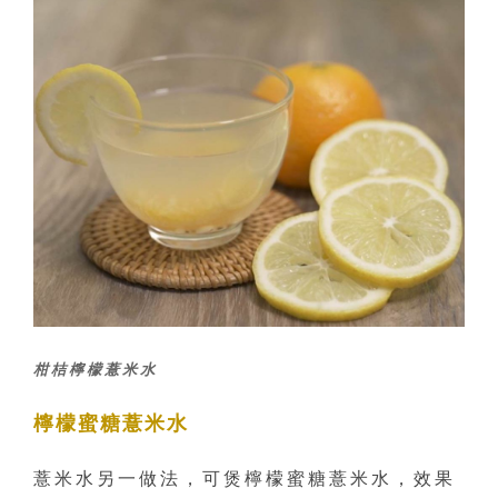
柑桔檸檬薏米水
檸檬蜜糖薏米水
薏米水另一做法，可煲檸檬蜜糖薏米水，效果