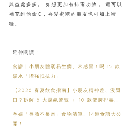
與益處多多。 如想更加有排毒功效， 還可以
補充維他命C，喜愛蜜糖的朋友也可加上蜜
糖。
延伸閱讀 :
食譜｜小朋友體弱易生病、常感冒！喝 15 款
湯水「增強抵抗力」
【2026 春夏飲食指南】小朋友精神差、沒胃
口？拆解 6 大濕氣警號 ＋ 10 款健脾排毒祛
濕粥食譜
孕婦「長胎不長肉」食物清單、14道食譜大公
開！