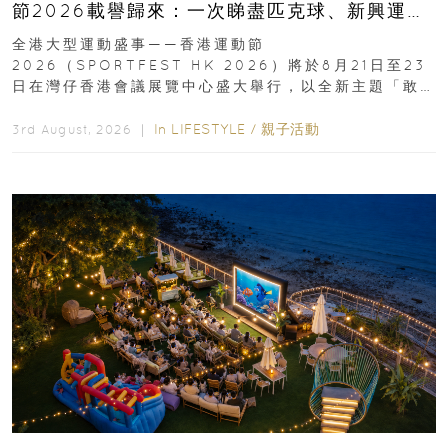
節2026載譽歸來：一次睇盡匹克球、新興運
動、街舞比賽＋逾百運動品牌展覽
全港大型運動盛事——香港運動節
2026（SPORTFEST HK 2026）將於8月21日至23
日在灣仔香港會議展覽中心盛大舉行，以全新主題「敢
運動大排檔」登場，集合...
In
LIFESTYLE
/
親子活動
3rd August, 2026 ｜