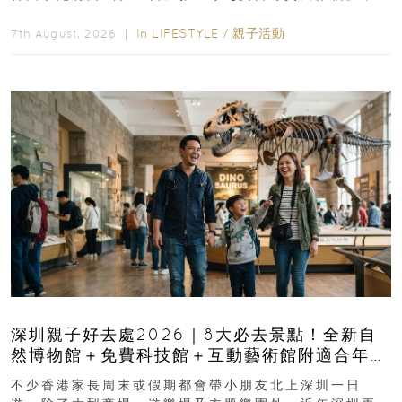
長與小朋友可以走進前流浮山警署...
In
LIFESTYLE
/
親子活動
7th August, 2026 ｜
深圳親子好去處2026｜8大必去景點！全新自
然博物館＋免費科技館＋互動藝術館附適合年
齡、交通、門票、開放時間
不少香港家長周末或假期都會帶小朋友北上深圳一日