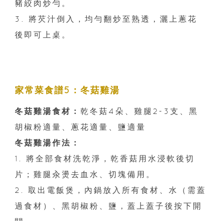
豬絞肉炒勻。
3. 將芡汁倒入，均勻翻炒至熟透，灑上蔥花
後即可上桌。
家常菜食譜5：冬菇雞湯
冬菇雞湯食材：
乾冬菇4朵、雞腿2-3支、黑
胡椒粉適量、蔥花適量、鹽適量
冬菇雞湯作法：
1. 將全部食材洗乾淨，乾香菇用水浸軟後切
片；雞腿汆燙去血水、切塊備用。
2. 取出電飯煲，內鍋放入所有食材、水（需蓋
過食材）、黑胡椒粉、鹽，蓋上蓋子後按下開