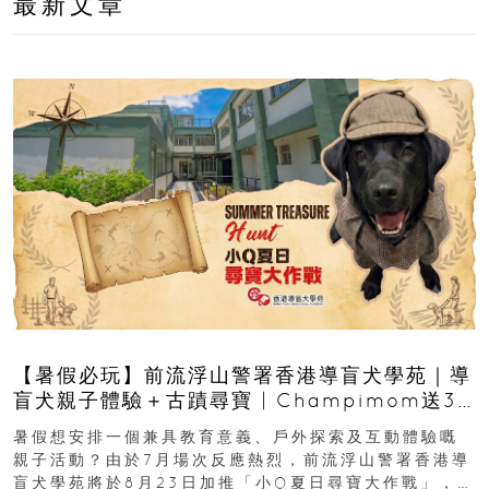
最新文章
【暑假必玩】前流浮山警署香港導盲犬學苑｜導
盲犬親子體驗＋古蹟尋寶 | Champimom送3
組免費名額
暑假想安排一個兼具教育意義、戶外探索及互動體驗嘅
親子活動？由於7月場次反應熱烈，前流浮山警署香港導
盲犬學苑將於8月23日加推「小Q夏日尋寶大作戰」，家