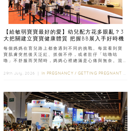
【給敏弱寶寶最好的愛】幼兒配方花多眼亂？3
大把關建立寶寶健康體質 把握BB展入手好時機
每個媽媽在育兒路上都會遇到不同的挑戰。每當看到寶
寶肌膚突然後天泛紅、抓個不停，或者肚仔「咕嚕咕
嚕」不舒服而哭鬧時，媽媽心裡總滿是心痛與無奈。混
合餵養揀奶粉？選擇幼兒配...
In
PREGNANCY
/
GETTING PREGNANT
/
P
29th July, 2026 ｜