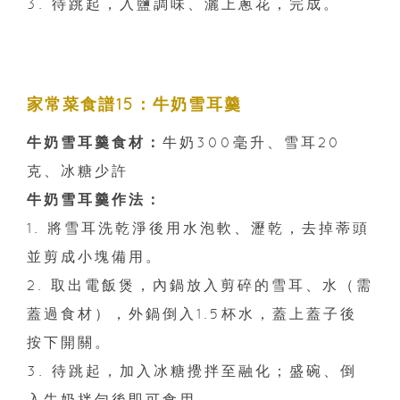
3. 待跳起，入鹽調味、灑上蔥花，完成。
家常菜食譜15：牛奶雪耳羹
牛奶雪耳羹食材：
牛奶300毫升、雪耳20
克、冰糖少許
牛奶雪耳羹作法：
1. 將雪耳洗乾淨後用水泡軟、瀝乾，去掉蒂頭
並剪成小塊備用。
2. 取出電飯煲，內鍋放入剪碎的雪耳、水（需
蓋過食材），外鍋倒入1.5杯水，蓋上蓋子後
按下開關。
3. 待跳起，加入冰糖攪拌至融化；盛碗、倒
入牛奶拌勻後即可食用。