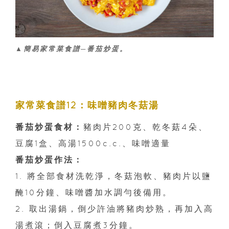
▲簡易家常菜食譜─番茄炒蛋。
家常菜食譜12：味噌豬肉冬菇湯
番茄炒蛋食材：
豬肉片200克、乾冬菇4朵、
豆腐1盒、高湯1500c.c.、味噌適量
番茄炒蛋作法：
1. 將全部食材洗乾淨，冬菇泡軟、豬肉片以鹽
醃10分鐘、味噌醬加水調勻後備用。
2. 取出湯鍋，倒少許油將豬肉炒熟，再加入高
湯煮滾；倒入豆腐煮3分鐘。