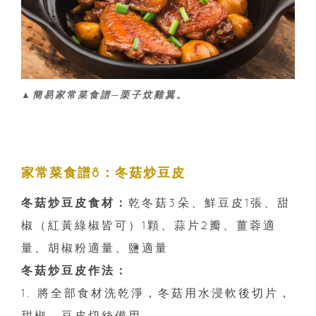
▲簡易家常菜食譜─栗子炆雞翼。
家常菜食譜8：冬菇炒豆皮
冬菇炒豆皮食材：
乾冬菇3朵、鮮豆皮1張、甜
椒（紅黃綠椒皆可）1顆、蒜片2瓣、薑蓉適
量、胡椒粉適量、鹽適量
冬菇炒豆皮作法：
1. 將全部食材洗乾淨，冬菇用水浸軟後切片，
甜椒、豆皮切絲備用。