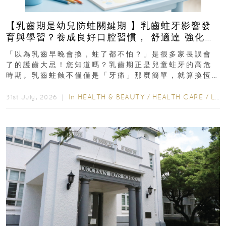
【乳齒期是幼兒防蛀關鍵期 】乳齒蛀牙影響發
育與學習？養成良好口腔習慣， 舒適達 強化琺
瑯質 兒童牙膏防護指南
「以為乳齒早晚會換，蛀了都不怕？」是很多家長誤會
了的護齒大忌！您知道嗎？乳齒期正是兒童蛀牙的高危
時期。乳齒蛀蝕不僅僅是「牙痛」那麼簡單，就算換恆
齒也有影響！後果將如骨牌效應般...
In
HEALTH & BEAUTY
/
HEALTH CARE
/
LIFESTYLE
31st July, 2026 ｜