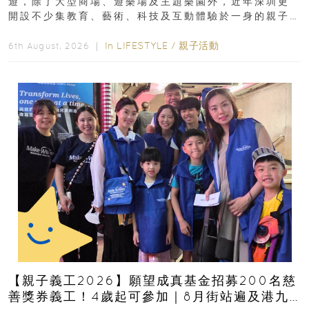
遊，除了大型商場、遊樂場及主題樂園外，近年深圳更
開設不少集教育、藝術、科技及互動體驗於一身的親子
好去處！暑假唔想再行商場...
In
LIFESTYLE
/
親子活動
6th August, 2026 ｜
【親子義工2026】願望成真基金招募200名慈
善獎券義工！4歲起可參加｜8月街站遍及港九