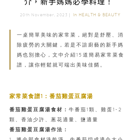
介，新手媽媽必學料理！
In
HEALTH & BEAUTY
20th November, 2023｜
一桌簡單美味的家常菜，絕對是舒壓、消
除疲勞的大關鍵，若是不諳廚藝的新手媽
媽也別擔心，文中介紹15道簡易家常菜食
譜，讓你輕鬆就可端出美味佳餚。
家常菜食譜1：番茄雞蛋豆腐湯
番茄雞蛋豆腐湯食材：
牛番茄1顆、雞蛋1-2
顆、香油少許、蔥花適量、鹽適量
番茄雞蛋豆腐湯作法：
1. 將全部食材洗乾淨，牛番茄切成適合大小、