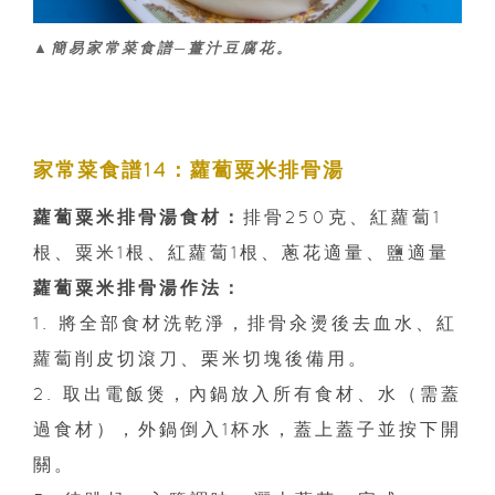
▲簡易家常菜食譜─薑汁豆腐花。
家常菜食譜14：蘿蔔粟米排骨湯
蘿蔔粟米排骨湯食材：
排骨250克、紅蘿蔔1
根、粟米1根、紅蘿蔔1根、蔥花適量、鹽適量
蘿蔔粟米排骨湯作法：
1. 將全部食材洗乾淨，排骨汆燙後去血水、紅
蘿蔔削皮切滾刀、栗米切塊後備用。
2. 取出電飯煲，內鍋放入所有食材、水（需蓋
過食材），外鍋倒入1杯水，蓋上蓋子並按下開
關。