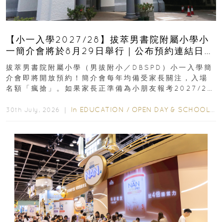
【小一入學2027/28】拔萃男書院附屬小學小
一簡介會將於8月29日舉行｜公布預約連結日期
｜更設有網上重溫
拔萃男書院附屬小學（男拔附小／DBSPD）小一入學簡
介會即將開放預約！簡介會每年均備受家長關注，入場
名額「瘋搶」。如果家長正準備為小朋友報考2027/28
學年小一，想...
In
EDUCATION
/
OPEN DAY & SCHOOL EVENTS
30th July, 2026 ｜