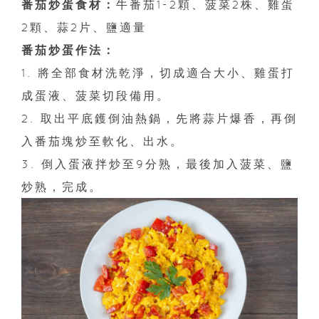
番茄炒蛋食材：
牛番茄1-2顆、菠菜2株、雞蛋
2顆、蒜2片、鹽適量
番茄炒蛋作法：
1. 將全部食材洗乾淨，切成適合大小、雞蛋打
成蛋液、菠菜切段備用。
2. 取出平底鑊倒油熱鍋，先將蒜片爆香，再倒
入番茄塊炒至軟化、出水。
3. 倒入蛋液拌炒至9分熟，最後加入菠菜、鹽
炒熟，完成。