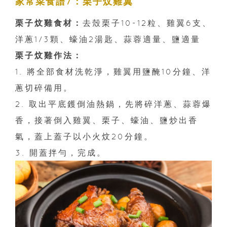
家常菜食譜7：栗子炆雞翼
栗子炆雞食材：
去殼栗子10-12粒、雞翼6支、
洋蔥1/3顆、蠔油2湯匙、蒜蓉適量、鹽適量
栗子炆雞作法：
1. 將全部食材洗乾淨，雞翼用鹽醃10分鐘、洋
蔥切碎備用。
2. 取出平底鑊倒油熱鍋，先將碎洋蔥、蒜蓉爆
香，接著倒入雞翼、栗子、蠔油、鹽炒出香
氣，蓋上蓋子以小火炆20分鐘。
3. 開蓋拌勻，完成。