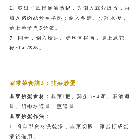
2. 取出平底鑊倒油熱鍋，先倒入蒜蓉爆香，再
加入豬肉絲炒至半熟；倒入金菇、少許水後，
蓋上蓋子煮3分鐘。
3. 開蓋，倒入蠔油、糖均勻拌勻，灑上蔥花
後即可盛盤。
家常菜食譜3：韭菜炒蛋
韭菜炒蛋食材：
韭菜1把、雞蛋3-4顆、麻油適
量、胡椒粉適量、鹽適量
韭菜炒蛋作法：
1. 將全部食材洗乾淨，韭菜切段、雞蛋打成蛋
液後備用。