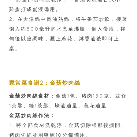
雞蛋打成蛋液備用。
2. 在大湯鍋中倒油熱鍋，將牛番茄炒軟，接著
倒入約800毫升的水煮至沸騰；倒入蛋液，拌
勻後以鹽調味，灑上蔥花、淋香油後即可上
桌。
家常菜食譜2：金菇炒肉絲
金菇炒肉絲食材：
金菇1包、豬肉150克、蒜蓉
1茶匙、糖1茶匙、蠔油適量、蔥花適量
金菇炒肉絲作法：
1. 將全部食材洗乾淨，金菇切除根部後撕開、
豬肉切絲並用鹽醃10分鐘備用。