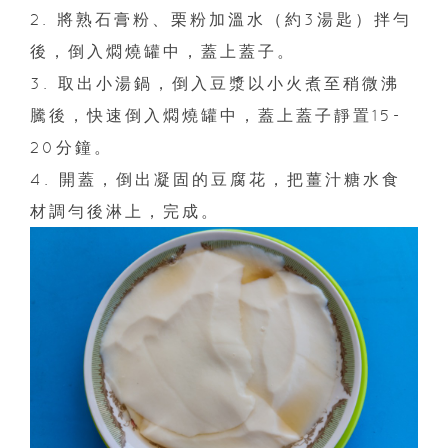
2. 將熟石膏粉、栗粉加溫水（約3湯匙）拌勻
後，倒入燜燒罐中，蓋上蓋子。
3. 取出小湯鍋，倒入豆漿以小火煮至稍微沸
騰後，快速倒入燜燒罐中，蓋上蓋子靜置15-
20分鐘。
4. 開蓋，倒出凝固的豆腐花，把薑汁糖水食
材調勻後淋上，完成。