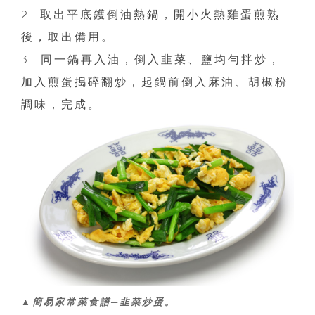
2. 取出平底鑊倒油熱鍋，開小火熱雞蛋煎熟
後，取出備用。
3. 同一鍋再入油，倒入韭菜、鹽均勻拌炒，
加入煎蛋搗碎翻炒，起鍋前倒入麻油、胡椒粉
調味，完成。
▲簡易家常菜食譜─韭菜炒蛋。