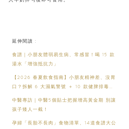
延伸閱讀 :
食譜｜小朋友體弱易生病、常感冒！喝 15 款
湯水「增強抵抗力」
【2026 春夏飲食指南】小朋友精神差、沒胃
口？拆解 6 大濕氣警號 ＋ 10 款健脾排毒祛
濕粥食譜
中醫專訪｜中醫5個貼士把握增高黃金期 別讓
孩子矮人一截！
孕婦「長胎不長肉」食物清單、14道食譜大公