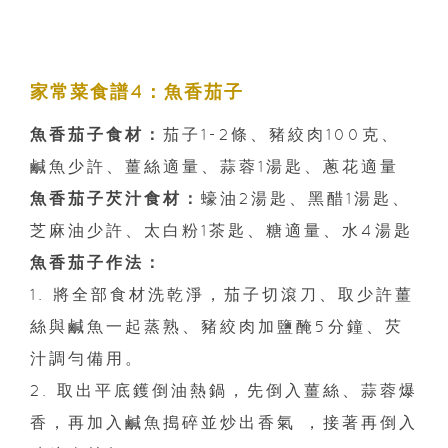
家常菜食譜4：魚香茄子
魚香茄子食材：
茄子1-2條、豬絞肉100克、
鹹魚少許、薑絲適量、蒜蓉1湯匙、蔥花適量
魚香茄子芡汁食材：
蠔油2湯匙、黑醋1湯匙、
芝麻油少許、太白粉1茶匙、糖適量、水4湯匙
魚香茄子作法：
1. 將全部食材洗乾淨，茄子切滾刀、取少許薑
絲與鹹魚一起蒸熟、豬絞肉加鹽醃5分鐘、芡
汁調勻備用。
2. 取出平底鑊倒油熱鍋，先倒入薑絲、蒜蓉爆
香，再加入鹹魚搗碎並炒出香氣 ，接著再倒入