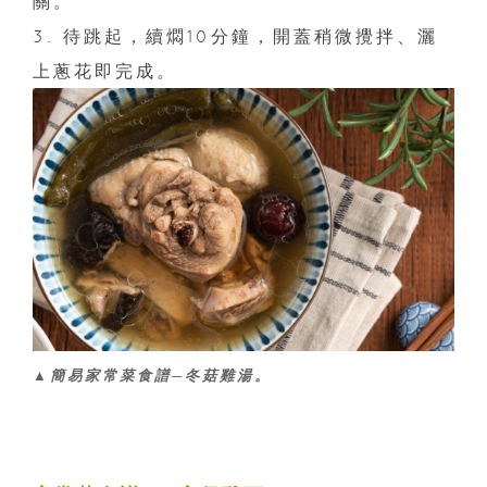
關。
3. 待跳起，續燜10分鐘，開蓋稍微攪拌、灑
上蔥花即完成。
▲簡易家常菜食譜─冬菇雞湯。