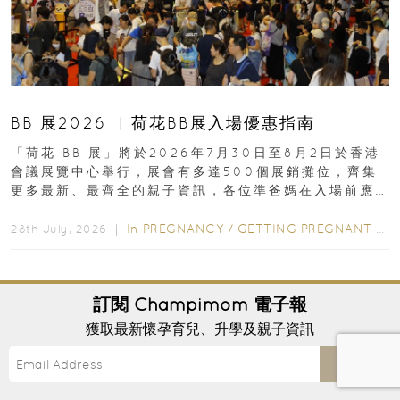
BB 展2026 ︳荷花BB展入場優惠指南
「荷花 BB 展」將於2026年7月30日至8月2日於香港
會議展覽中心舉行，展會有多達500個展銷攤位，齊集
更多最新、最齊全的親子資訊，各位準爸媽在入場前應
先閱讀購物指南...
In
PREGNANCY
/
GETTING PREGNANT
/
P
28th July, 2026 ｜
訂閱
Champimom
電子報
獲取最新懷孕育兒、升學及親子資訊
Send