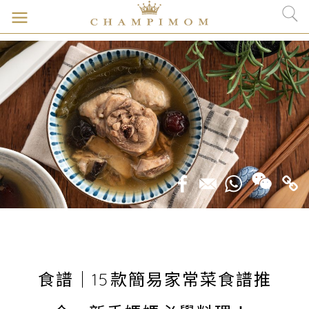
食譜｜15款簡易家常菜食譜推