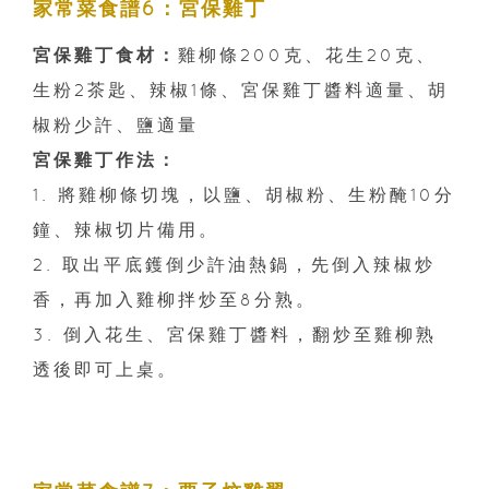
家常菜食譜6：宮保雞丁
宮保雞丁食材：
雞柳條200克、花生20克、
生粉2茶匙、辣椒1條、宮保雞丁醬料適量、胡
椒粉少許、鹽適量
宮保雞丁作法：
1. 將雞柳條切塊，以鹽、胡椒粉、生粉醃10分
鐘、辣椒切片備用。
2. 取出平底鑊倒少許油熱鍋，先倒入辣椒炒
香，再加入雞柳拌炒至8分熟。
3. 倒入花生、宮保雞丁醬料，翻炒至雞柳熟
透後即可上桌。