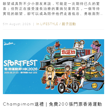
新界
願望成真對不少小朋友來說，可能是一次期待已久的驚
喜；但對正在接受漫長治療的重病兒童而言，一個等待
實現的願望，卻可以成為陪伴他們走過低谷、勇敢面對
逆境的重要力量。▲ 願...
In
LIFESTYLE
/
親子活動
5th August, 2026 ｜
Champimom送禮｜免費200張門票香港運動