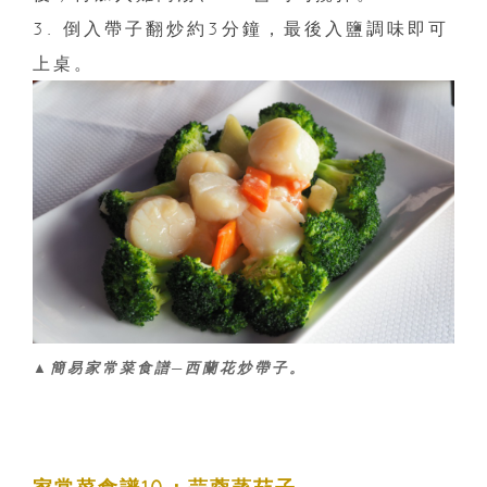
3. 倒入帶子翻炒約3分鐘，最後入鹽調味即可
上桌。
▲簡易家常菜食譜─西蘭花炒帶子。