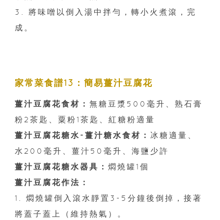
3. 將味噌以倒入湯中拌勻，轉小火煮滾，完
成。
家常菜食譜13：簡易薑汁豆腐花
薑汁豆腐花食材：
無糖豆漿500毫升、熟石膏
粉2茶匙、粟粉1茶匙、紅糖粉適量
薑汁豆腐花糖水-薑汁糖水食材：
冰糖適量、
水200毫升、薑汁50毫升、海鹽少許
薑汁豆腐花糖水器具：
燜燒罐1個
薑汁豆腐花作法：
1. 燜燒罐倒入滾水靜置3-5分鐘後倒掉，接著
將蓋子蓋上（維持熱氣）。