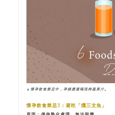
▲懷孕飲食禁忌中，孕婦應避喝
。
現榨蔬果汁
懷孕飲食禁忌3：避吃「燻三文魚」
原因：僅做熟化處理，無法殺菌