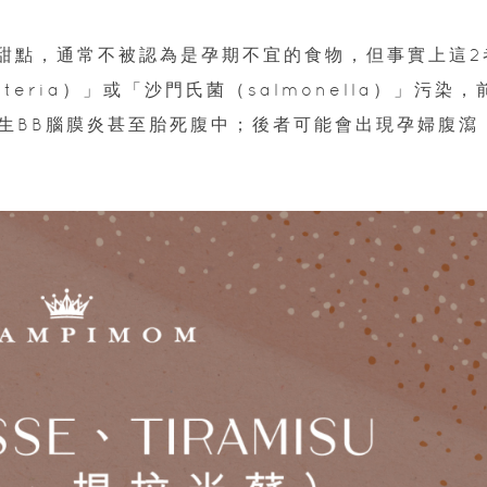
喜愛的甜點，通常不被認為是孕期不宜的食物，但事實上這2
eria）」或「沙門氏菌（salmonella）」污染，
生BB腦膜炎甚至胎死腹中；後者可能會出現孕婦腹瀉