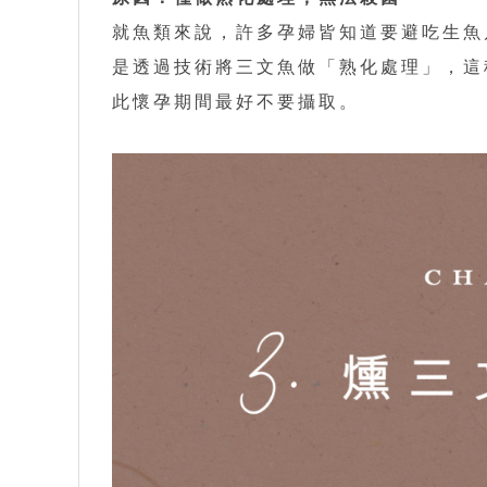
就魚類來說，許多孕婦皆知道要避吃生魚
是透過技術將三文魚做「熟化處理」，這
此懷孕期間最好不要攝取。