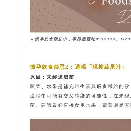
▲懷孕飲食禁忌中，孕婦應避吃mousse、tira
懷孕飲食禁忌2：避喝「現榨蔬果汁」
原因：未經過滅菌
蔬菜、水果是補充維生素與膳食纖維的飲
過程中可能有交叉感染的可能性，在未經
菌。建議最好直接食用水果，蔬菜則是煮