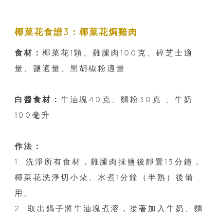
椰菜花食譜3：椰菜花焗雞肉
食材：
椰菜花1顆、雞腿肉100克、碎芝士適
量、鹽適量、黑胡椒粉適量
白醬食材：
牛油塊40克、麵粉30克 、牛奶
100毫升
作法：
1. 洗淨所有食材，雞腿肉抹鹽後靜置15分鐘，
椰菜花洗淨切小朵、水煮1分鐘（半熟）後備
用。
2. 取出鍋子將牛油塊煮溶，接著加入牛奶、麵