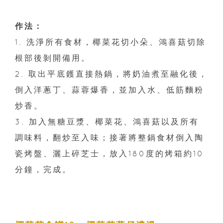
作法：
1. 洗淨所有食材，椰菜花切小朵、鴻喜菇切除
根部後剝開備用。
2. 取出平底鑊直接熱鍋，將奶油煮至融化後，
倒入洋蔥丁、蒜蓉爆香，並加入水、低筋麵粉
炒香。
3. 加入無糖豆漿、椰菜花、鴻喜菇以及所有
調味料，翻炒至入味；接著將整鍋食材倒入陶
瓷烤盤、灑上碎芝士，放入180度的烤箱約10
分鐘，完成。