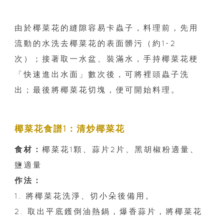
由於椰菜花的縫隙容易卡蟲子，料理前，先用
流動的水洗去椰菜花的表面髒污（約1-2
次）；接著取一水盆、裝滿水，手持椰菜花梗
「快速進出水面」數次後，可將裡頭蟲子洗
出；最後將椰菜花切塊，便可開始料理。
椰菜花食譜1：清炒椰菜花
食材：
椰菜花1顆、蒜片2片、黑胡椒粉適量、
鹽適量
作法：
1. 將椰菜花洗淨、切小朵後備用。
2. 取出平底鑊倒油熱鍋，爆香蒜片，將椰菜花