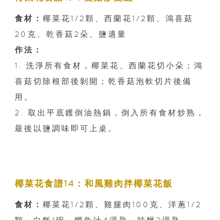
食材：
椰菜花1/2顆、西蘭花1/2顆、鴻喜菇
20克、乾香菇2朵、鹽適量
作法：
1. 洗淨所有食材，椰菜花、西蘭花切小朵；鴻
喜菇切除根部後剝開；乾香菇泡軟切片後備
用。
2. 取出平底鑊倒油熱鍋，倒入所有食材炒熟，
最後以鹽調味即可上桌。
椰菜花食譜14：和風雞肉拌椰菜花飯
食材：
椰菜花1/2顆、雞腿肉100克、洋蔥1/2
顆、白飯1碗、鰹魚汁4湯匙、味醂2湯匙