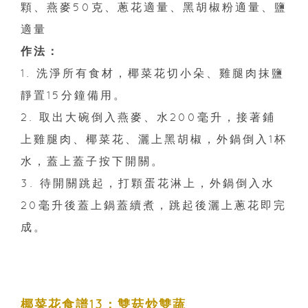
顆、燕麥50克、蔥花適量、黑胡椒粉適量、鹽
適量
作法：
1. 洗淨所有食材，椰菜花切小朵、雞腿肉抹鹽
靜置15分鐘備用。
2. 取出大碗倒入燕麥、水200毫升，接著鋪
上雞腿肉、椰菜花、灑上黑胡椒，外鍋倒入1杯
水，蓋上蓋子按下開關。
3. 待開關跳起，打顆蛋花淋上，外鍋倒入水
20毫升後蓋上鍋蓋續煮，跳起後灑上蔥花即完
成。
椰菜花食譜13：雙菇炒雙蔬