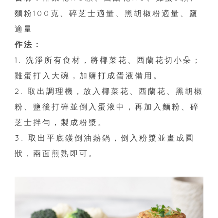
麵粉100克、碎芝士適量、黑胡椒粉適量、鹽
適量
作法：
1. 洗淨所有食材，將椰菜花、西蘭花切小朵；
雞蛋打入大碗，加鹽打成蛋液備用。
2. 取出調理機，放入椰菜花、西蘭花、黑胡椒
粉、鹽後打碎並倒入蛋液中，再加入麵粉、碎
芝士拌勻，製成粉漿。
3. 取出平底鑊倒油熱鍋，倒入粉漿並畫成圓
狀，兩面煎熟即可。