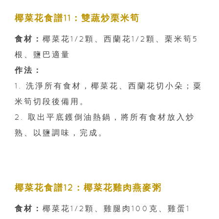
椰菜花食譜11：雙蔬炒栗米筍
食材：
椰菜花1/2顆、西蘭花1/2顆、栗米筍5
根、鹽巴適量
作法：
1. 洗淨所有食材，椰菜花、西蘭花切小朵；粟
米筍切段後備用。
2. 取出平底鑊倒油熱鍋，將所有食材放入炒
熟、以鹽調味，完成。
椰菜花食譜12：椰菜花雞肉燕麥粥
食材：
椰菜花1/2顆、雞腿肉100克、雞蛋1