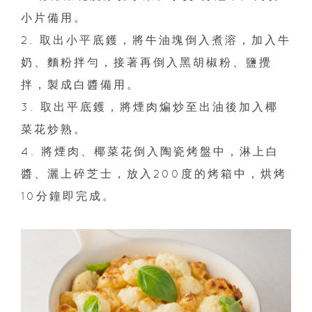
小片備用。
2. 取出小平底鑊，將牛油塊倒入煮溶，加入牛
奶、麵粉拌勻，接著再倒入黑胡椒粉、鹽攪
拌，製成白醬備用。
3. 取出平底鑊，將煙肉煸炒至出油後加入椰
菜花炒熟。
4. 將煙肉、椰菜花倒入陶瓷烤盤中，淋上白
醬、灑上碎芝士，放入200度的烤箱中，烘烤
10分鐘即完成。