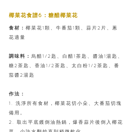
椰菜花食譜6：糖醋椰菜花
食材：
椰菜花1顆、牛番茄1顆、蒜片2片、蔥
花適量
調味料：
烏醋1/2匙、白醋1茶匙、醬油1湯匙、
糖2茶匙、香油1/2茶匙、太白粉1/2茶匙、番
茄醬2湯匙
作法：
1. 洗淨所有食材，椰菜花切小朵、大番茄切塊
備用。
2. 取出平底鑊倒油熱鍋，爆香蒜片後倒入椰花
菜、少許水翻炒直到稍微軟化。