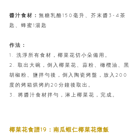
醬汁食材：
無糖乳酪150毫升、芥末醬3-4茶
匙、蜂蜜1湯匙
作法：
1. 洗淨所有食材，椰菜花切小朵備用。
2. 取出大碗，倒入椰菜花、蒜粉、橄欖油、黑
胡椒粉、鹽拌勻後，倒入陶瓷烤盤，放入200
度的烤箱烘烤約20分鐘後取出。
3. 將醬汁食材拌勻，淋上椰菜花，完成。
椰菜花食譜19：南瓜蝦仁椰菜花燉飯