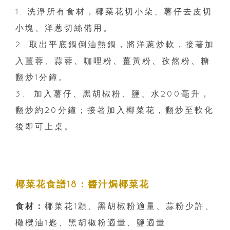
1. 洗淨所有食材，椰菜花切小朵、薯仔去皮切
小塊、洋蔥切絲備用。
2. 取出平底鍋倒油熱鍋，將洋蔥炒軟，接著加
入薑蓉、蒜蓉、咖哩粉、薑黃粉、孜然粉、糖
翻炒1分鐘。
3. 加入薯仔、黑胡椒粉、鹽、水200毫升，
翻炒約20分鐘；接著加入椰菜花，翻炒至軟化
後即可上桌。
椰菜花食譜18：醬汁焗椰菜花
食材：
椰菜花1顆、黑胡椒粉適量、蒜粉少許、
橄欖油1匙、黑胡椒粉適量、鹽適量