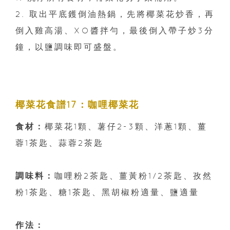
2. 取出平底鑊倒油熱鍋，先將椰菜花炒香，再
倒入雞高湯、XO醬拌勻，最後倒入帶子炒3分
鐘，以鹽調味即可盛盤。
椰菜花食譜17：咖哩椰菜花
食材：
椰菜花1顆、薯仔2-3顆、洋蔥1顆、薑
蓉1茶匙、蒜蓉2茶匙
調味料：
咖哩粉2茶匙、薑黃粉1/2茶匙、孜然
粉1茶匙、糖1茶匙、黑胡椒粉適量、鹽適量
作法：