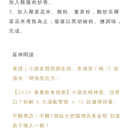
加入雞腿肉炒香。
3. 加入椰菜花米、雞粉、薑黃粉，翻炒至椰
菜花米煮熟為止；最後以黑胡椒粉、鹽調味，
完成。
延伸閱讀 :
食譜｜小朋友體弱易生病、常感冒！喝 15 款
湯水「增強抵抗力」
【2026 春夏飲食指南】小朋友精神差、沒胃
口？拆解 6 大濕氣警號 ＋ 10 款健脾排毒祛
濕粥食譜
中醫專訪｜中醫5個貼士把握增高黃金期 別讓
孩子矮人一截！