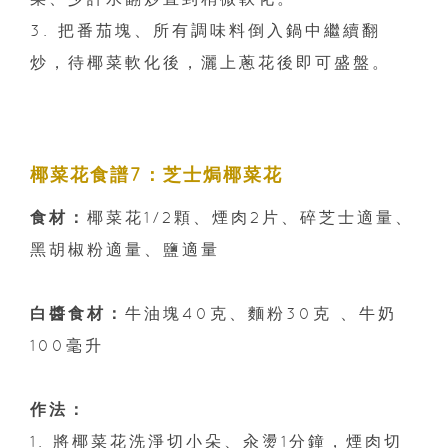
3. 把番茄塊、所有調味料倒入鍋中繼續翻
炒，待椰菜軟化後，灑上蔥花後即可盛盤。
椰菜花食譜7：芝士焗椰菜花
食材：
椰菜花1/2顆、煙肉2片、碎芝士適量、
黑胡椒粉適量、鹽適量
白醬食材：
牛油塊40克、麵粉30克 、牛奶
100毫升
作法：
1. 將椰菜花洗淨切小朵、汆燙1分鐘，煙肉切