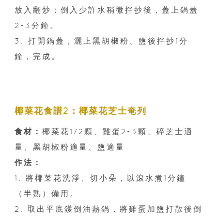
放入翻炒；倒入少許水稍微拌抄後，蓋上鍋蓋
2-3分鐘。
3. 打開鍋蓋，灑上黑胡椒粉、鹽後拌抄1分
鐘，完成。
椰菜花食譜2：椰菜花芝士奄列
食材：
椰菜花1/2顆、雞蛋2-3顆、碎芝士適
量、黑胡椒粉適量、鹽適量
作法：
1. 將椰菜花洗淨、切小朵，以滾水煮1分鐘
（半熟）備用。
2. 取出平底鑊倒油熱鍋，將雞蛋加鹽打散後倒