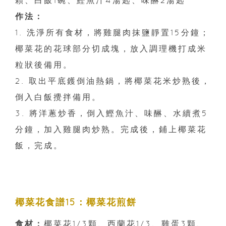
作法：
1. 洗淨所有食材，將雞腿肉抹鹽靜置15分鐘；
椰菜花的花球部分切成塊，放入調理機打成米
粒狀後備用。
2. 取出平底鑊倒油熱鍋，將椰菜花米炒熟後，
倒入白飯攪拌備用。
3. 將洋蔥炒香，倒入鰹魚汁、味醂、水續煮5
分鐘，加入雞腿肉炒熟。完成後，鋪上椰菜花
飯，完成。
椰菜花食譜15：椰菜花煎餅
食材：
椰菜花1/3顆、西蘭花1/3、雞蛋3顆、