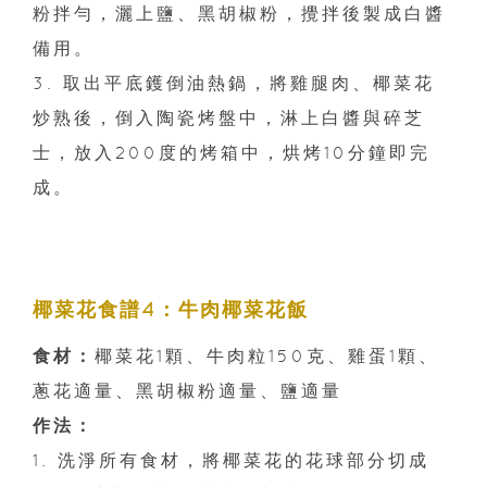
粉拌勻，灑上鹽、黑胡椒粉，攪拌後製成白醬
備用。
3. 取出平底鑊倒油熱鍋，將雞腿肉、椰菜花
炒熟後，倒入陶瓷烤盤中，淋上白醬與碎芝
士，放入200度的烤箱中，烘烤10分鐘即完
成。
椰菜花食譜4：牛肉椰菜花飯
食材：
椰菜花1顆、牛肉粒150克、雞蛋1顆、
蔥花適量、黑胡椒粉適量、鹽適量
作法：
1. 洗淨所有食材，將椰菜花的花球部分切成