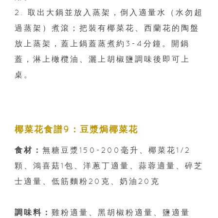
2. 取出大鍋並放入蒸架，倒入適量水（水勿超
過蒸架）煮滾；把裝有椰菜花、西蘭花的陶盤
放上蒸架，蓋上鍋蓋蒸煮約3-4分鐘。開鍋
蓋，淋上橄欖油、灑上胡椒鹽調味後即可上
桌。
椰菜花食譜9：豆漿焗椰菜花
食材：
無糖豆漿150-200毫升、椰菜花1/2
顆、鴻喜菇1包、洋蔥丁適量、蒜蓉適量、碎芝
士適量、低筋麵粉20克、奶油20克
調味料：
雞粉適量、黑胡椒粉適量、鹽適量