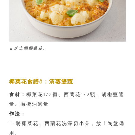
▲芝士焗椰菜花。
椰菜花食譜8：清蒸雙蔬
食材：
椰菜花1/2顆、西蘭花1/2顆、胡椒鹽適
量、橄欖油適量
作法：
1. 將椰菜花、西蘭花洗淨切小朵，放上陶盤備
用。