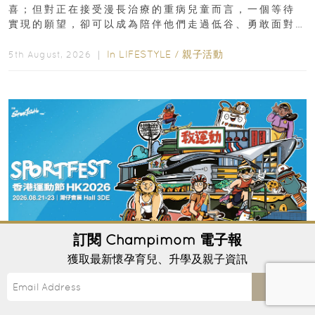
喜；但對正在接受漫長治療的重病兒童而言，一個等待
實現的願望，卻可以成為陪伴他們走過低谷、勇敢面對
逆境的重要力量。▲ 願...
In
LIFESTYLE
/
親子活動
5th August, 2026 ｜
訂閱
Champimom
電子報
獲取最新懷孕育兒、升學及親子資訊
Send
Champimom送禮｜免費200張門票香港運動
節2026載譽歸來：一次睇盡匹克球、新興運