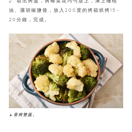
2. 取出烤盤，將椰菜花均勻放上，淋上橄欖
油、灑胡椒鹽後，放入200度的烤箱烘烤15-
20分鐘，完成。
▲香烤雙蔬。