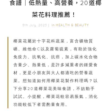
食譜｜低熱量、高營養，20道椰
菜花料理推薦！
In
HEALTH & BEAUTY
5th July, 2023｜
椰菜花屬於十字花科蔬菜，富含礦物質
硒、維他命C以及蘿蔔硫素，有助於強化
免疫力、抗氧化、抗癌，加上碳水化合物
含量少、熱量低，是許多減重者的鍾愛食
材，更是小朋友與大人都適吃的營養蔬
菜。想知道如何用椰菜花製作料理嗎？以
下分享20道椰菜花美味食譜，不妨動手
試試。小提醒，椰菜花較容易脹氣，消化
功能較低下者需酌量食用。