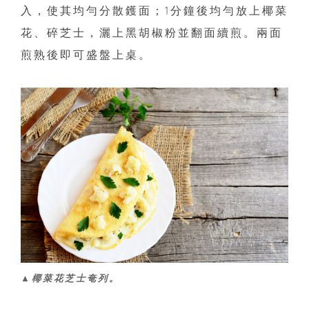
入，使其均勻分散鑊面；1分鐘後均勻放上椰菜
花、碎芝士，灑上黑胡椒粉並翻面續煎。兩面
煎熟後即可盛盤上桌。
▲椰菜花芝士奄列。