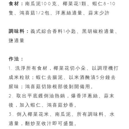
食材：
南瓜泥100克、椰菜花1顆、蝦仁8-10
隻、鴻喜菇1/2包、洋蔥絲適量、蒜末少許
調味料：
義式綜合香料1小匙、黑胡椒粉適量、
鹽適量
作法：
1. 洗淨所有食材，椰菜花切小朵、以調理機打
成米粒狀；蝦仁去腸泥、以米酒醃漬5分鐘去
腥味；鴻喜菇切除根部後剝開備用。
2. 取出平底鑊倒油熱鍋，爆香洋蔥絲、蒜末
後，加入蝦仁、鴻喜菇炒香。
3. 倒入椰菜花米、南瓜泥、所有調味料、水
適量，翻炒至收汁即可盛盤。