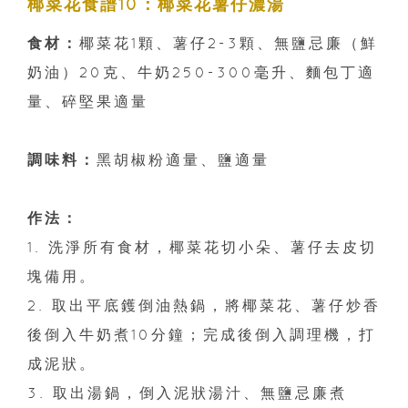
椰菜花食譜10：椰菜花薯仔濃湯
食材：
椰菜花1顆、薯仔2-3顆、無鹽忌廉（鮮
奶油）20克、牛奶250-300毫升、麵包丁適
量、碎堅果適量
調味料：
黑胡椒粉適量、鹽適量
作法：
1. 洗淨所有食材，椰菜花切小朵、薯仔去皮切
塊備用。
2. 取出平底鑊倒油熱鍋，將椰菜花、薯仔炒香
後倒入牛奶煮10分鐘；完成後倒入調理機，打
成泥狀。
3. 取出湯鍋，倒入泥狀湯汁、無鹽忌廉煮