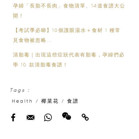
孕婦「長胎不長肉」食物清單、14道食譜大公
開！
【考試季必睇】10個護眼湯水＋食材 1 種常
見食物被忽略...
清胎毒｜出現這些症狀代表有胎毒，孕婦們必
學 10 款清胎毒食譜！
Tags :
Health
/
椰菜花
/
食譜