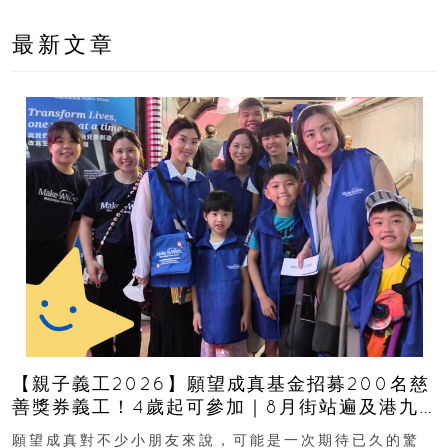
最新文章
【親子義工2026】願望成真基金招募200名慈
善獎券義工！4歲起可參加｜8月街站遍及港九
新界
願望成真對不少小朋友來說，可能是一次期待已久的驚