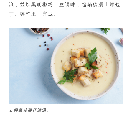
滾，並以黑胡椒粉、鹽調味；起鍋後灑上麵包
丁、碎堅果，完成。
▲椰菜花薯仔濃湯。