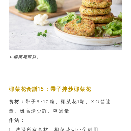
▲椰菜花煎餅。
椰菜花食譜16：帶子拌炒椰菜花
食材：
帶子8-10粒、椰菜花1顆、XO醬適
量、雞高湯少許、鹽適量
作法：
1. 洗淨所有食材，椰菜花切小朵備用。