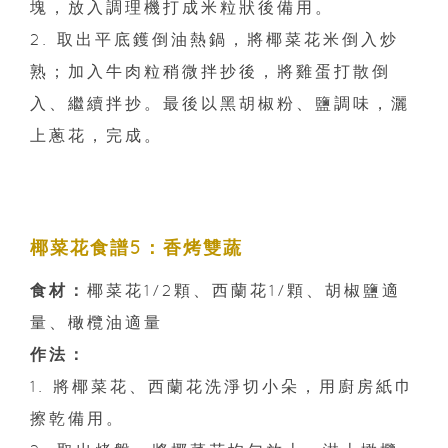
塊，放入調理機打成米粒狀後備用。
2. 取出平底鑊倒油熱鍋，將椰菜花米倒入炒
熟；加入牛肉粒稍微拌抄後，將雞蛋打散倒
入、繼續拌抄。最後以黑胡椒粉、鹽調味，灑
上蔥花，完成。
椰菜花食譜5：香烤雙蔬
食材：
椰菜花1/2顆、西蘭花1/顆、胡椒鹽適
量、橄欖油適量
作法：
1. 將椰菜花、西蘭花洗淨切小朵，用廚房紙巾
擦乾備用。