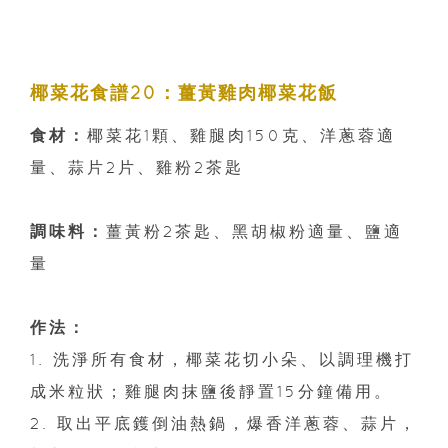
椰菜花食譜20：薑黃雞肉椰菜花飯
食材：
椰菜花1顆、雞腿肉150克、洋蔥蓉適
量、蒜片2片、雞粉2茶匙
調味料：
薑黃粉2茶匙、黑胡椒粉適量、鹽適
量
作法：
1. 洗淨所有食材，椰菜花切小朵、以調理機打
成米粒狀；雞腿肉抹鹽後靜置15分鐘備用。
2. 取出平底鑊倒油熱鍋，爆香洋蔥蓉、蒜片，