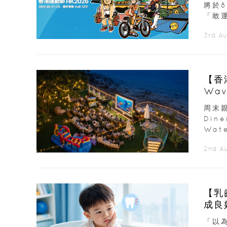
將於
「敢運
3rd A
【香
Wav
周末親
Din
Wate
2nd A
【乳
「以