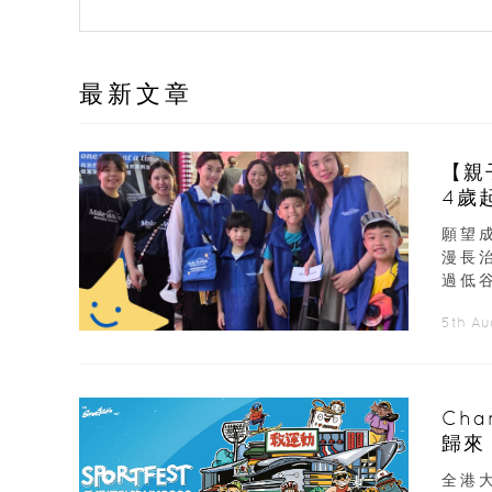
最新文章
【親
4歲
願望
漫長
過低谷
5th A
Ch
歸來
展覽
全港大