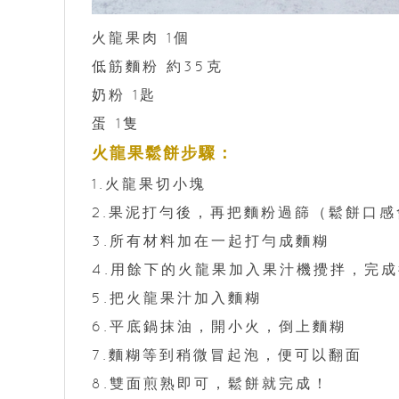
火龍果肉 1個
低筋麵粉 約35克
奶粉 1匙
蛋 1隻
火龍果鬆餅步驟：
1.火龍果切小塊
2.果泥打勻後，再把麵粉過篩（鬆餅口
3.所有材料加在一起打勻成麵糊
4.用餘下的火龍果加入果汁機攪拌，完成
5.把火龍果汁加入麵糊
6.平底鍋抹油，開小火，倒上麵糊
7.麵糊等到稍微冒起泡，便可以翻面
8.雙面煎熟即可，鬆餅就完成！