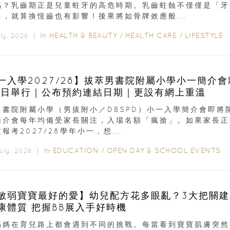
嗎？乳齒期正是兒童蛀牙的高危時期。乳齒蛀蝕不僅僅是「牙
單，就算換恆齒也有影響！後果將如骨牌效應般...
In
HEALTH & BEAUTY
/
HEALTH CARE
/
LIFESTYLE
uly, 2026 ｜
一入學2027/28】拔萃男書院附屬小學小一簡介會
9日舉行｜公布預約連結日期｜更設有網上重溫
男書院附屬小學（男拔附小／DBSPD）小一入學簡介會即將
簡介會每年均備受家長關注，入場名額「瘋搶」。如果家長正
報考2027/28學年小一，想...
In
EDUCATION
/
OPEN DAY & SCHOOL EVENTS
July, 2026 ｜
敏弱寶寶最好的愛】幼兒配方花多眼亂？3大把關建
康體質 把握BB展入手好時機
媽媽在育兒路上都會遇到不同的挑戰。每當看到寶寶肌膚突然