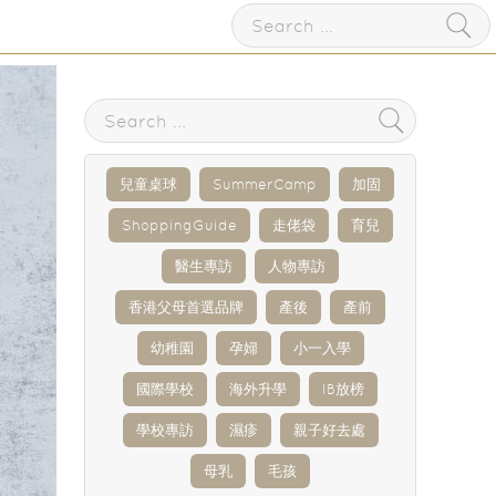
兒童桌球
SummerCamp
加固
ShoppingGuide
走佬袋
育兒
醫生專訪
人物專訪
香港父母首選品牌
產後
產前
幼稚園
孕婦
小一入學
國際學校
海外升學
IB放榜
學校專訪
濕疹
親子好去處
母乳
毛孩