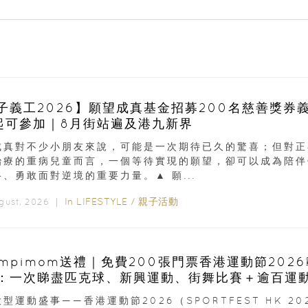
子義工2026】願望成真基金招募200名慈善獎券
起可參加｜8月街站遍及港九新界
成真對不少小朋友來說，可能是一次期待已久的驚喜；但對正
治療的重病兒童而言，一個等待實現的願望，卻可以成為陪伴
、勇敢面對逆境的重要力量。▲ 願...
In
LIFESTYLE
/
親子活動
ugust, 2026 ｜
ampimom送禮｜免費200張門票香港運動節202
：一次睇盡匹克球、新興運動、街舞比賽＋逾百運
型運動盛事——香港運動節2026（SPORTFEST HK 20