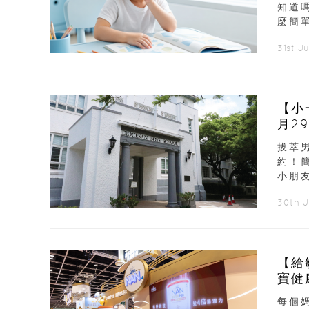
知道
麼簡
31st J
【小
月2
拔萃
約！
小朋友
30th 
【給
寶健
每個