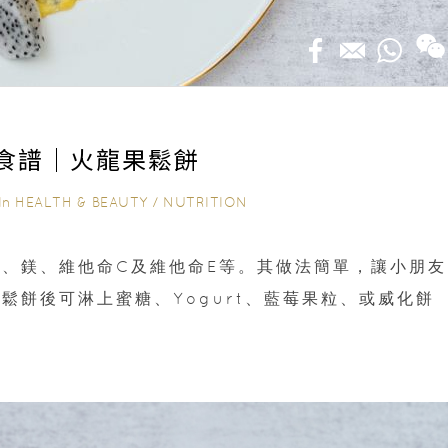
食譜｜火龍果鬆餅
In
HEALTH & BEAUTY
/
NUTRITION
、鎂、維他命C及維他命E等。其做法簡單，讓小朋友
鬆餅後可淋上蜜糖、Yogurt、藍莓果粒、或威化餅