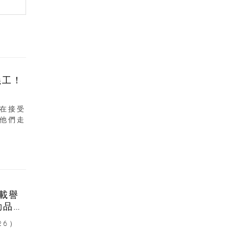
義工！
在接受
他們走
6載譽
動品牌
26）