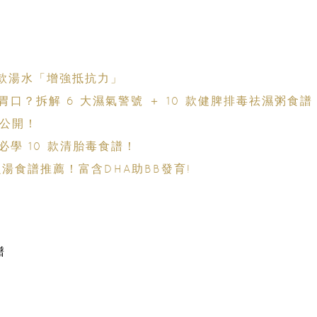
 款湯水「增強抵抗力」
胃口？拆解 6 大濕氣警號 ＋ 10 款健脾排毒祛濕粥食譜
大公開！
學 10 款清胎毒食譜！
湯食譜推薦！富含DHA助BB發育!
譜