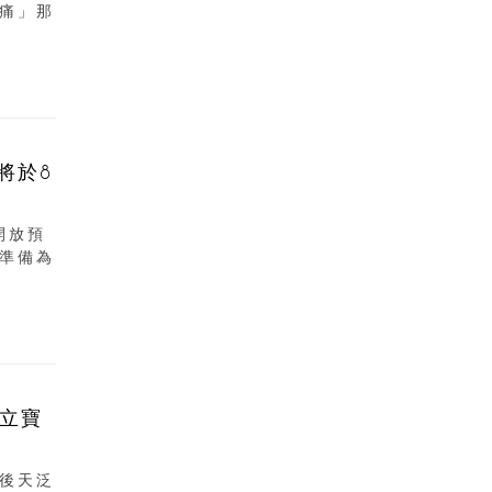
痛」那
將於8
開放預
準備為
立寶
後天泛