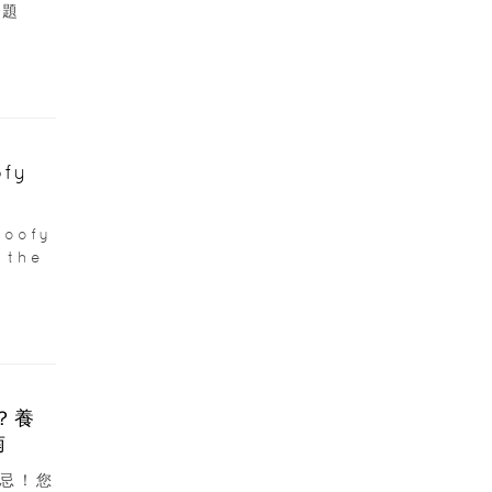
主題
fy
oofy
 the
？養
南
忌！您