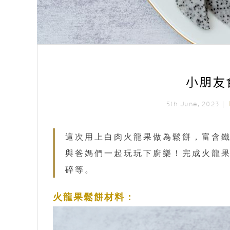
小朋友
5th June, 2023｜
這次用上白肉火龍果做為鬆餅，富含鐵
與爸媽們一起玩玩下廚樂！完成火龍果
碎等。
火龍果鬆餅材料：