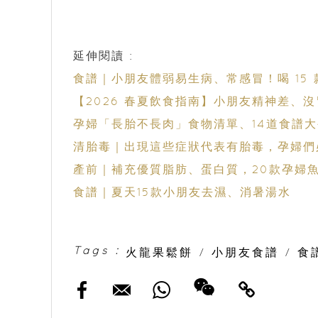
延伸閱讀 :
食譜｜小朋友體弱易生病、常感冒！喝 15
【2026 春夏飲食指南】小朋友精神差、沒
孕婦「長胎不長肉」食物清單、14道食譜
清胎毒｜出現這些症狀代表有胎毒，孕婦們必
產前｜補充優質脂肪、蛋白質，20款孕婦魚
食譜｜夏天15款小朋友去濕、消暑湯水
Tags :
火龍果鬆餅
/
小朋友食譜
/
食