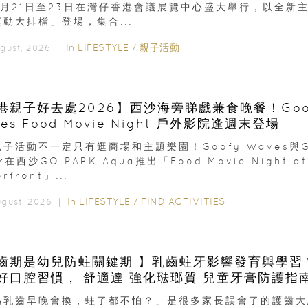
8月21日至23日在灣仔香港會議展覽中心盛大舉行，以全新
動大排檔」登場，集合...
In
LIFESTYLE
/
親子活動
ugust, 2026 ｜
港親子好去處2026】西沙海旁睇戲兼食晚餐！Goo
es Food Movie Night 戶外影院逢週末登場
子活動不一定只有逛商場和主題樂園！Goofy Waves與G
er在西沙GO PARK Aqua推出「Food Movie Night at
rfront」...
In
LIFESTYLE
/
FIND ACTIVITIES
ugust, 2026 ｜
齒期是幼兒防蛀關鍵期 】乳齒蛀牙影響發育與學習
成良好口腔習慣， 舒適達 強化琺瑯質 兒童牙膏防護指
為乳齒早晚會換，蛀了都不怕？」是很多家長誤會了的護齒大