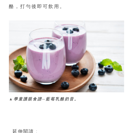
酪，打勻後即可飲用。
▲學童護眼食譜─藍莓乳酪奶昔。
延伸閱讀 :