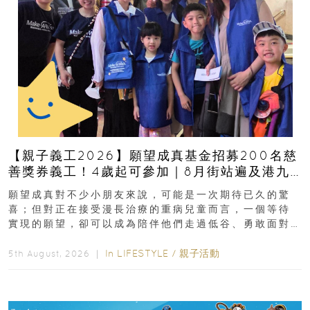
【親子義工2026】願望成真基金招募200名慈
善獎券義工！4歲起可參加｜8月街站遍及港九
新界
願望成真對不少小朋友來說，可能是一次期待已久的驚
喜；但對正在接受漫長治療的重病兒童而言，一個等待
實現的願望，卻可以成為陪伴他們走過低谷、勇敢面對
逆境的重要力量。▲ 願...
In
LIFESTYLE
/
親子活動
5th August, 2026 ｜