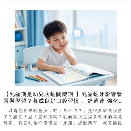
【乳齒期是幼兒防蛀關鍵期 】乳齒蛀牙影響發
育與學習？養成良好口腔習慣， 舒適達 強化琺
瑯質 兒童牙膏防護指南
「以為乳齒早晚會換，蛀了都不怕？」是很多家長誤會
了的護齒大忌！您知道嗎？乳齒期正是兒童蛀牙的高危
時期。乳齒蛀蝕不僅僅是「牙痛」那麼簡單，就算換恆
齒也有影響！後果將如骨牌效應般...