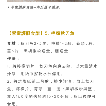
▲學童護眼食譜─南瓜粟米濃湯。
【學童護眼食譜】5. 檸檬秋刀魚
食材：
秋刀魚2-3尾、檸檬1-2顆、蒜頭5粒、
薑3片、黑胡椒粉適量、鹽適量
作法：
1. 將檸檬切片；秋刀魚內臟去除、以大量清水
沖淨，用紙巾擦乾水分備用。
2. 將烘焙紙鋪上烤盤，塗少許油，放上秋刀
魚、檸檬片、蒜頭、薑，灑上黑胡椒粉與鹽，
放入160度的烤箱約15-20分鐘，取出後即可
食用。