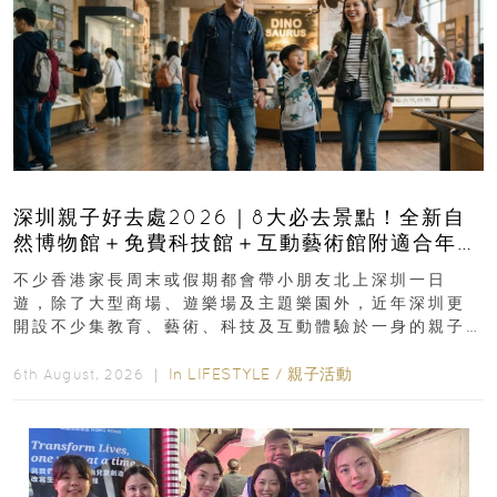
深圳親子好去處2026｜8大必去景點！全新自
然博物館＋免費科技館＋互動藝術館附適合年
齡、交通、門票、開放時間
不少香港家長周末或假期都會帶小朋友北上深圳一日
遊，除了大型商場、遊樂場及主題樂園外，近年深圳更
開設不少集教育、藝術、科技及互動體驗於一身的親子
好去處！暑假唔想再行商場...
In
LIFESTYLE
/
親子活動
6th August, 2026 ｜