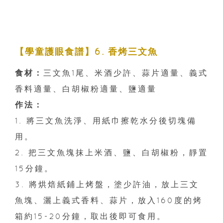
【學童護眼食譜】6. 香烤三文魚
食材：
三文魚1尾、米酒少許、蒜片適量、義式
香料適量、白胡椒粉適量、鹽適量
作法：
1. 將三文魚洗淨、用紙巾擦乾水分後切塊備
用。
2. 把三文魚塊抹上米酒、鹽、白胡椒粉，靜置
15分鐘。
3. 將烘焙紙鋪上烤盤，塗少許油，放上三文
魚塊、灑上義式香料、蒜片，放入160度的烤
箱約15-20分鐘，取出後即可食用。