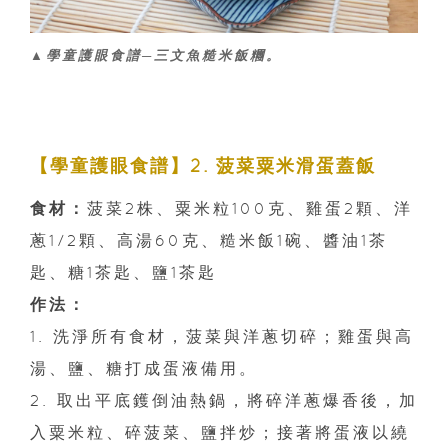
▲學童護眼食譜─三文魚糙米飯糰。
【學童護眼食譜】2. 菠菜粟米滑蛋蓋飯
食材：
菠菜2株、粟米粒100克、雞蛋2顆、洋
蔥1/2顆、高湯60克、糙米飯1碗、醬油1茶
匙、糖1茶匙、鹽1茶匙
作法：
1. 洗淨所有食材，菠菜與洋蔥切碎；雞蛋與高
湯、鹽、糖打成蛋液備用。
2. 取出平底鑊倒油熱鍋，將碎洋蔥爆香後，加
入粟米粒、碎菠菜、鹽拌炒；接著將蛋液以繞