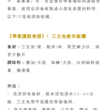
子、紫蕃薯）等，皆是適合學童攝取的護眼營
養素。使用這些食材製成小朋友喜愛的料理，
以下10道食譜快收藏。
【學童護眼食譜】1. 三文魚糙米飯糰
食材：
三文魚1尾、糙米1杯、黑芝麻少許、海
苔片數片
調味料：
醬油1大匙、味醂1大匙、白胡椒粉適
量、鹽適量
作法：
1. 洗淨所有食材，糙米浸泡清水30-40分
鐘、三文魚用平底鑊煎香後備用。
2. 取出煮食鍋，將糙米、三文魚、醬油、味