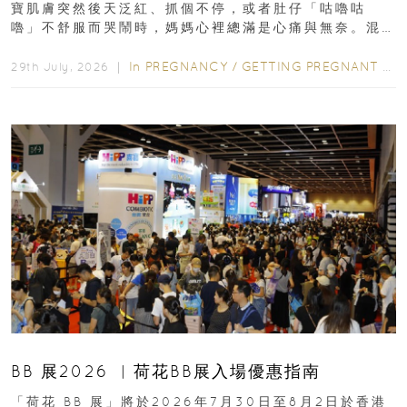
寶肌膚突然後天泛紅、抓個不停，或者肚仔「咕嚕咕
嚕」不舒服而哭鬧時，媽媽心裡總滿是心痛與無奈。混
合餵養揀奶粉？選擇幼兒配...
In
PREGNANCY
/
GETTING PREGNANT
/
P
29th July, 2026 ｜
BB 展2026 ︳荷花BB展入場優惠指南
「荷花 BB 展」將於2026年7月30日至8月2日於香港