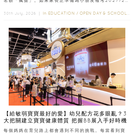
名額「瘋搶」。如果家長正準備為小朋友報考2027/28
學年小一，想...
In
EDUCATION
/
OPEN DAY & SCHOOL EVENTS
30th July, 2026 ｜
【給敏弱寶寶最好的愛】幼兒配方花多眼亂？3
大把關建立寶寶健康體質 把握BB展入手好時機
每個媽媽在育兒路上都會遇到不同的挑戰。每當看到寶