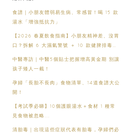
食譜｜小朋友體弱易生病、常感冒！喝 15 款
湯水「增強抵抗力」
【2026 春夏飲食指南】小朋友精神差、沒胃
口？拆解 6 大濕氣警號 ＋ 10 款健脾排毒祛
濕粥食譜
中醫專訪｜中醫5個貼士把握增高黃金期 別讓
孩子矮人一截！
孕婦「長胎不長肉」食物清單、14道食譜大公
開！
【考試季必睇】10個護眼湯水＋食材 1 種常
見食物被忽略...
清胎毒｜出現這些症狀代表有胎毒，孕婦們必