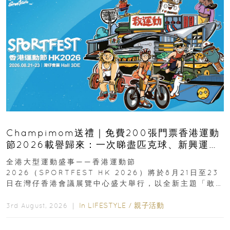
Champimom送禮｜免費200張門票香港運動
節2026載譽歸來：一次睇盡匹克球、新興運
動、街舞比賽＋逾百運動品牌展覽
全港大型運動盛事——香港運動節
2026（SPORTFEST HK 2026）將於8月21日至23
日在灣仔香港會議展覽中心盛大舉行，以全新主題「敢
運動大排檔」登場，集合...
In
LIFESTYLE
/
親子活動
3rd August, 2026 ｜