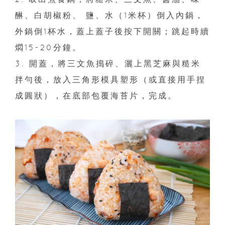
醂、白胡椒粉、 鹽、水（1米杯）倒入內鍋，
外鍋倒1杯水，蓋上蓋子後按下開關；跳起時續
燜15-20分鐘。
3. 開蓋，將三文魚搗碎、灑上黑芝麻與糙米
拌勻後，放入三角形模具塑形（或直接用手捏
成圓狀），在底部包覆海苔片，完成。