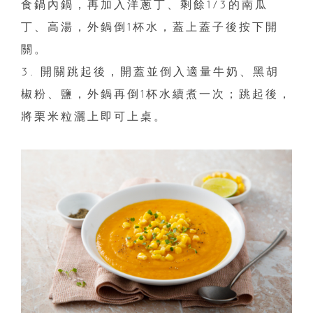
食鍋內鍋，再加入洋蔥丁、剩餘1/3的南瓜
丁、高湯，外鍋倒1杯水，蓋上蓋子後按下開
關。
3. 開關跳起後，開蓋並倒入適量牛奶、黑胡
椒粉、鹽，外鍋再倒1杯水續煮一次；跳起後，
將栗米粒灑上即可上桌。