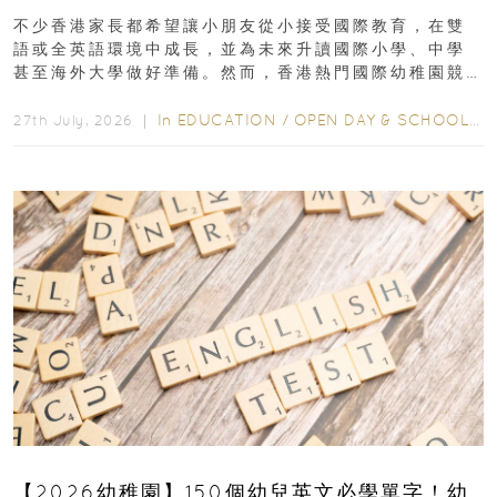
不少香港家長都希望讓小朋友從小接受國際教育，在雙
語或全英語環境中成長，並為未來升讀國際小學、中學
甚至海外大學做好準備。然而，香港熱門國際幼稚園競
爭激烈，大部分學校會於入學前約一年開始接受申請...
In
EDUCATION
/
OPEN DAY & SCHOOL EVENTS
27th July, 2026 ｜
【2026幼稚園】150個幼兒英文必學單字！幼