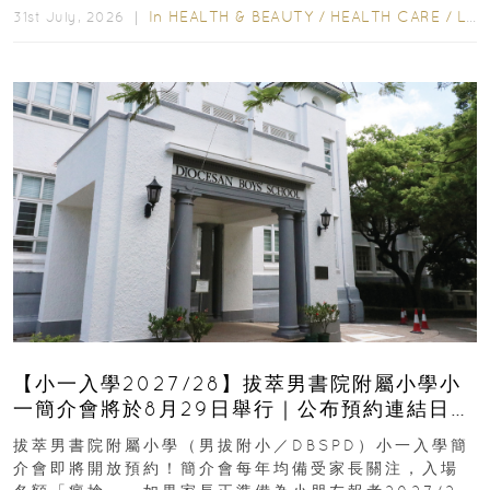
In
HEALTH & BEAUTY
/
HEALTH CARE
/
LIFESTYLE
31st July, 2026 ｜
【小一入學2027/28】拔萃男書院附屬小學小
一簡介會將於8月29日舉行｜公布預約連結日期
｜更設有網上重溫
拔萃男書院附屬小學（男拔附小／DBSPD）小一入學簡
介會即將開放預約！簡介會每年均備受家長關注，入場