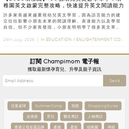
稚園英文啟蒙完整攻略，快速提升英文閱讀能力
許多家長越來越重視幼兒英文學習，因為語言能力的建
立往往影響小朋友未來的閱讀理解、表達能力以及學習
自信。但不少家長發現，小朋友明明學了很多英文單
字，真正開始閱讀英文故事書時，仍然容易卡住...
In
EDUCATION
/
ENLIGHTENMENT CORNER
26th July, 2026 ｜
訂閱
Champimom
電子報
獲取最新懷孕育兒、升學及親子資訊
Send
兒童桌球
SummerCamp
加固
ShoppingGuide
走佬袋
育兒
醫生專訪
人物專訪
香港父母首選品牌
產後
產前
幼稚園
孕婦