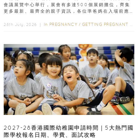
會議展覽中心舉行，展會有多達500個展銷攤位，齊集
更多最新、最齊全的親子資訊，各位準爸媽在入場前應
先閱讀購物指南...
In
PREGNANCY
/
GETTING PREGNANT
/
P
28th July, 2026 ｜
2027-28香港國際幼稚園申請時間｜5大熱門國
際學校報名日期、學費、面試攻略