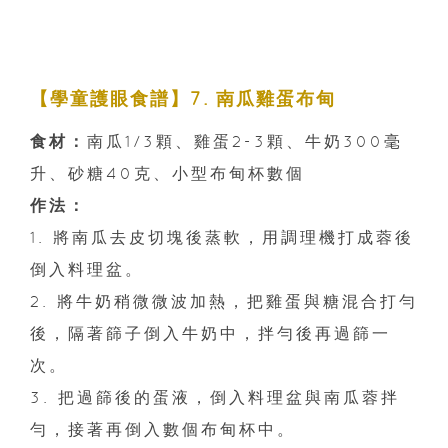
【學童護眼食譜】7. 南瓜雞蛋布甸
食材：
南瓜1/3顆、雞蛋2-3顆、牛奶300毫
升、砂糖40克、小型布甸杯數個
作法：
1. 將南瓜去皮切塊後蒸軟，用調理機打成蓉後
倒入料理盆。
2. 將牛奶稍微微波加熱，把雞蛋與糖混合打勻
後，隔著篩子倒入牛奶中，拌勻後再過篩一
次。
3. 把過篩後的蛋液，倒入料理盆與南瓜蓉拌
勻，接著再倒入數個布甸杯中。