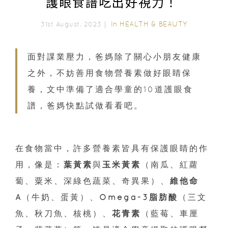
護眼食譜吃出好視力！
In
HEALTH & BEAUTY
31st August, 2023｜
面對課業壓力，爸媽除了關心小朋友健康
之外，不妨善用食物營養素做好眼睛保
養，文中準備了適合學童的10道護眼食
譜，爸媽快點試做看看吧。
在食物當中，許多營養素皆具有保護眼睛的作
用，像是：
葉黃素
與
玉米黃素
（南瓜、紅蘿
蔔、粟米、深綠色蔬菜、奇異果）、
維他命
A
（牛奶、蛋黃）、
Omega-3脂肪酸
（三文
魚、秋刀魚、核桃）、
花青素
（藍莓、車厘