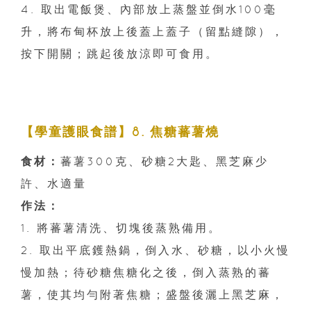
4. 取出電飯煲、內部放上蒸盤並倒水100毫
升，將布甸杯放上後蓋上蓋子（留點縫隙），
按下開關；跳起後放涼即可食用。
【學童護眼食譜】8. 焦糖蕃薯燒
食材：
蕃薯300克、砂糖2大匙、黑芝麻少
許、水適量
作法：
1. 將蕃薯清洗、切塊後蒸熟備用。
2. 取出平底鑊熱鍋，倒入水、砂糖，以小火慢
慢加熱；待砂糖焦糖化之後，倒入蒸熟的蕃
薯，使其均勻附著焦糖；盛盤後灑上黑芝麻，