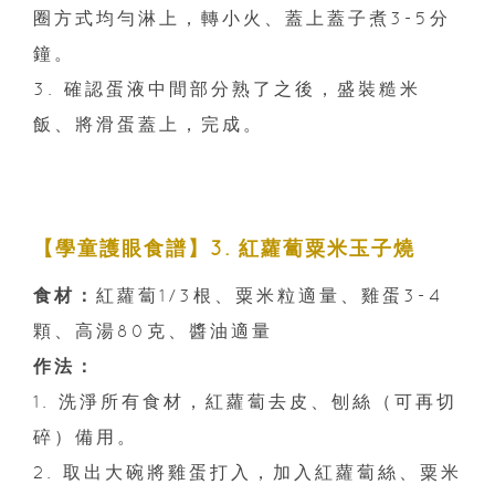
圈方式均勻淋上，轉小火、蓋上蓋子煮3-5分
鐘。
3. 確認蛋液中間部分熟了之後，盛裝糙米
飯、將滑蛋蓋上，完成。
【學童護眼食譜】3. 紅蘿蔔粟米玉子燒
食材：
紅蘿蔔1/3根、粟米粒適量、雞蛋3-4
顆、高湯80克、醬油適量
作法：
1. 洗淨所有食材，紅蘿蔔去皮、刨絲（可再切
碎）備用。
2. 取出大碗將雞蛋打入，加入紅蘿蔔絲、粟米