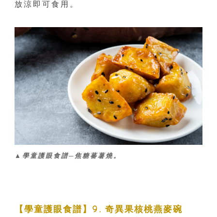
放涼即可食用。
▲學童護眼食譜─焦糖蕃薯燒。
【學童護眼食譜】9. 奇異果核桃燕麥碗