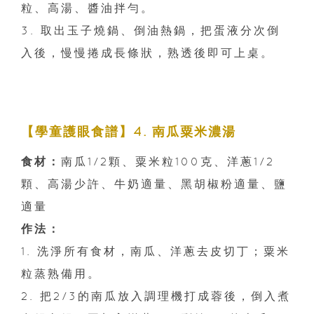
粒、高湯、醬油拌勻。
3. 取出玉子燒鍋、倒油熱鍋，把蛋液分次倒
入後，慢慢捲成長條狀，熟透後即可上桌。
【學童護眼食譜】4. 南瓜粟米濃湯
食材：
南瓜1/2顆、粟米粒100克、洋蔥1/2
顆、高湯少許、牛奶適量、黑胡椒粉適量、鹽
適量
作法：
1. 洗淨所有食材，南瓜、洋蔥去皮切丁；粟米
粒蒸熟備用。
2. 把2/3的南瓜放入調理機打成蓉後，倒入煮