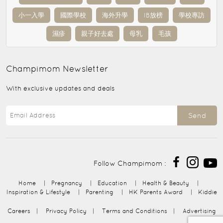
小一入學
國際學校
海外升學
IB放榜
學校專訪
濕疹
親子好去處
母乳
毛孩
Champimom
Newsletter
With exclusive updates and deals
Send
Follow Champimom :
Home
|
Pregnancy
|
Education
|
Health & Beauty
|
Inspiration & Lifestyle
|
Parenting
|
HK Parents Award
|
Kiddie
Careers
|
Privacy Policy
|
Terms and Conditions
|
Advertising