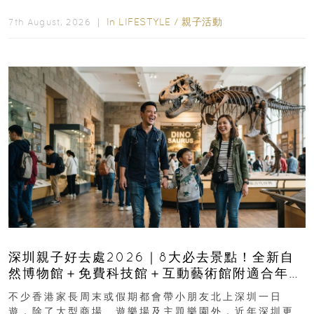
長與小朋友可以走進前流浮山警署...
In
LIFESTYLE
/
親子活動
7th August, 2026 ｜
深圳親子好去處2026｜8大必去景點！全新自
然博物館＋免費科技館＋互動藝術館附適合年
齡、交通、門票、開放時間
不少香港家長周末或假期都會帶小朋友北上深圳一日
遊，除了大型商場、遊樂場及主題樂園外，近年深圳更