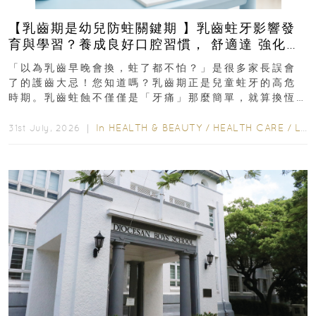
【乳齒期是幼兒防蛀關鍵期 】乳齒蛀牙影響發
育與學習？養成良好口腔習慣， 舒適達 強化琺
瑯質 兒童牙膏防護指南
「以為乳齒早晚會換，蛀了都不怕？」是很多家長誤會
了的護齒大忌！您知道嗎？乳齒期正是兒童蛀牙的高危
時期。乳齒蛀蝕不僅僅是「牙痛」那麼簡單，就算換恆
齒也有影響！後果將如骨牌效應般...
In
HEALTH & BEAUTY
/
HEALTH CARE
/
LIFESTYLE
31st July, 2026 ｜