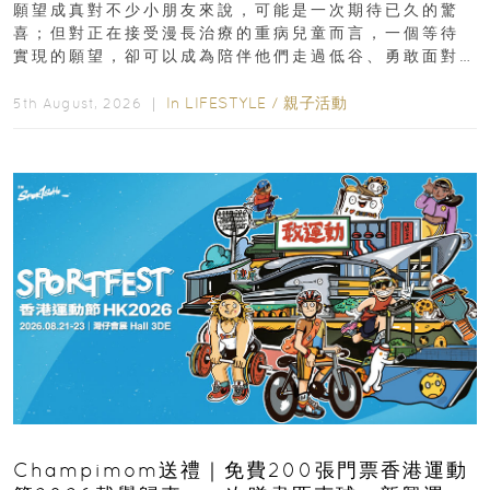
願望成真對不少小朋友來說，可能是一次期待已久的驚
喜；但對正在接受漫長治療的重病兒童而言，一個等待
實現的願望，卻可以成為陪伴他們走過低谷、勇敢面對
逆境的重要力量。▲ 願...
In
LIFESTYLE
/
親子活動
5th August, 2026 ｜
Champimom送禮｜免費200張門票香港運動