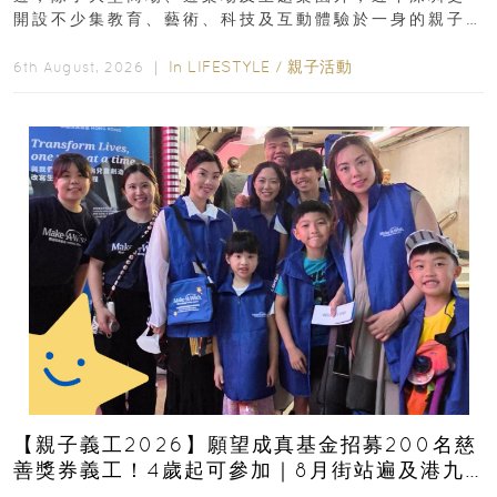
開設不少集教育、藝術、科技及互動體驗於一身的親子
好去處！暑假唔想再行商場...
In
LIFESTYLE
/
親子活動
6th August, 2026 ｜
【親子義工2026】願望成真基金招募200名慈
善獎券義工！4歲起可參加｜8月街站遍及港九
新界