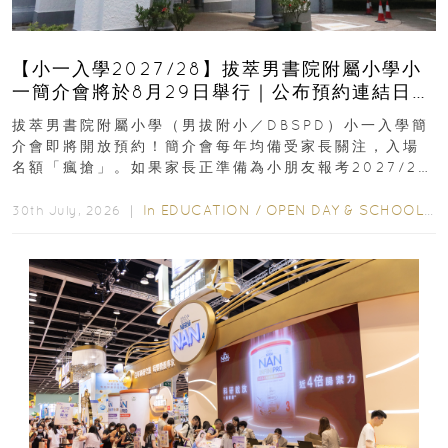
【小一入學2027/28】拔萃男書院附屬小學小
一簡介會將於8月29日舉行｜公布預約連結日期
｜更設有網上重溫
拔萃男書院附屬小學（男拔附小／DBSPD）小一入學簡
介會即將開放預約！簡介會每年均備受家長關注，入場
名額「瘋搶」。如果家長正準備為小朋友報考2027/28
學年小一，想...
In
EDUCATION
/
OPEN DAY & SCHOOL EVENTS
30th July, 2026 ｜