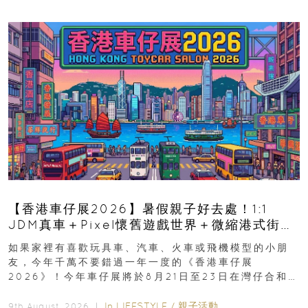
【香港車仔展2026】暑假親子好去處！1:1
JDM真車＋Pixel懷舊遊戲世界＋微縮港式街景
8月灣仔登場 車迷家庭必去！
如果家裡有喜歡玩具車、汽車、火車或飛機模型的小朋
友，今年千萬不要錯過一年一度的《香港車仔展
2026》！今年車仔展將於8月21日至23日在灣仔合和酒
店 Grand Ballroom舉行...
In
LIFESTYLE
/
親子活動
9th August, 2026 ｜