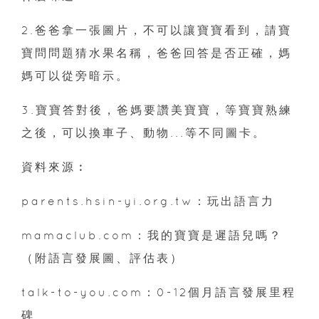
2.爸爸拿一張圖片，不可以讓寶寶看到，請寶
寶問問題猜水果名稱，爸爸回答是否正確，媽
媽可以從旁暗示。
3.寶寶答對後，爸媽要讚美寶寶，等寶寶熟練
之後，可以換車子、動物...等不同圖卡。
資料來源︰
parents.hsin-yi.org.tw：玩出語言力
mamaclub.com：我的寶寶是遲語兒嗎？
（附語言發展圖、評估表）
talk-to-you.com：0-12個月語言發展里程
碑