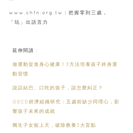
www.chfn.org.tw：把握零到三歲，
「玩」出語言力
延伸閱讀 :
做運動促進身心健康！3方法培養孩子終身運
動習慣
說話結巴、口吃的孩子，該怎麼糾正？
OECD經濟組織研究：五歲前缺少同理心，影
響孩子未來的成就
獨生子女寵上天，破除教養3大盲點