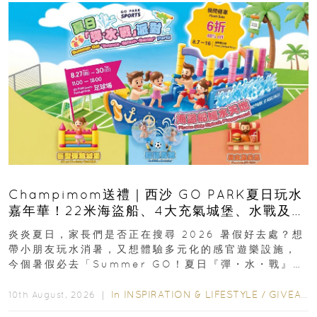
Champimom送禮｜西沙 GO PARK夏日玩水
嘉年華！22米海盜船、4大充氣城堡、水戰及門
票優惠全攻略
炎炎夏日，家長們是否正在搜尋 2026 暑假好去處？想
帶小朋友玩水消暑，又想體驗多元化的感官遊樂設施，
今個暑假必去「Summer GO！夏日『彈・水・戰』派
對」！活動由 2026 年 8 月 27...
In
INSPIRATION & LIFESTYLE
/
GIVEAWAY
10th August, 2026 ｜