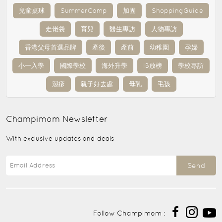
兒童桌球
SummerCamp
加固
ShoppingGuide
走佬袋
育兒
醫生專訪
人物專訪
香港父母首選品牌
產後
產前
幼稚園
孕婦
小一入學
國際學校
海外升學
IB放榜
學校專訪
濕疹
親子好去處
母乳
毛孩
Champimom
Newsletter
With exclusive updates and deals
Send
Follow Champimom :