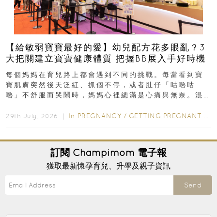
【給敏弱寶寶最好的愛】幼兒配方花多眼亂？3
大把關建立寶寶健康體質 把握BB展入手好時機
每個媽媽在育兒路上都會遇到不同的挑戰。每當看到寶
寶肌膚突然後天泛紅、抓個不停，或者肚仔「咕嚕咕
嚕」不舒服而哭鬧時，媽媽心裡總滿是心痛與無奈。混
合餵養揀奶粉？選擇幼兒配...
In
PREGNANCY
/
GETTING PREGNANT
/
P
29th July, 2026 ｜
訂閱
Champimom
電子報
獲取最新懷孕育兒、升學及親子資訊
Send