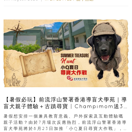
【暑假必玩】前流浮山警署香港導盲犬學苑｜導
盲犬親子體驗＋古蹟尋寶 | Champimom送3
組免費名額
暑假想安排一個兼具教育意義、戶外探索及互動體驗嘅
親子活動？由於7月場次反應熱烈，前流浮山警署香港導
盲犬學苑將於8月23日加推「小Q夏日尋寶大作戰」，家