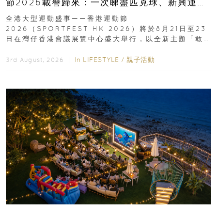
節2026載譽歸來：一次睇盡匹克球、新興運
動、街舞比賽＋逾百運動品牌展覽
全港大型運動盛事——香港運動節
2026（SPORTFEST HK 2026）將於8月21日至23
日在灣仔香港會議展覽中心盛大舉行，以全新主題「敢
運動大排檔」登場，集合...
In
LIFESTYLE
/
親子活動
3rd August, 2026 ｜