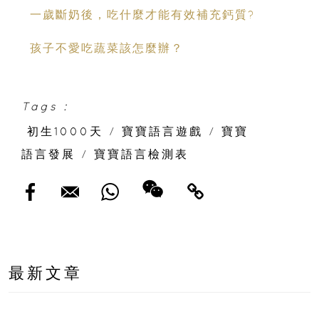
一歲斷奶後，吃什麼才能有效補充鈣質?
孩子不愛吃蔬菜該怎麼辦？
Tags :
初生1000天
/
寶寶語言遊戲
/
寶寶
語言發展
/
寶寶語言檢測表
最新文章