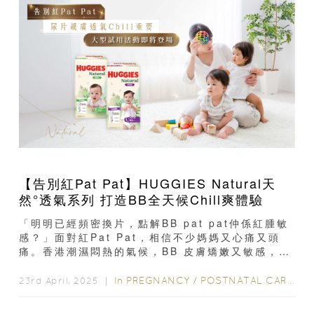
【告別紅Pat Pat】HUGGIES Natural天
然°透氣系列 打造BB全天候Chill爽體驗
「明明已經頻密換片，點解BB pat pat仲係紅腫敏
感？」面對紅Pat Pat，相信不少媽媽又心痛又頭
痛。香港潮濕悶熱的氣候，BB 皮膚矯嫩又敏感，長
時間穿著尿片，...
In
PREGNANCY
/
POSTNATAL CARE
/
6
23rd April, 2025 ｜