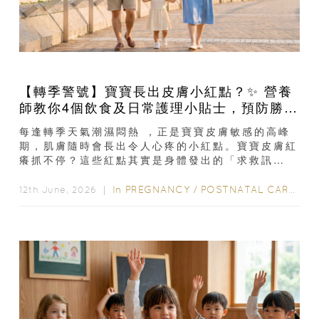
​​【轉季警號】寶寶長出皮膚小紅點？✨ 營養
師教你4個飲食及日常護理小貼士，預防勝於
補救！​
每逢轉季天氣潮濕悶熱 ，正是寶寶皮膚敏感的高峰
期，肌膚隨時會長出令人心疼的小紅點。寶寶皮膚紅
癢抓不停？這些紅點其實是身體發出的「求救訊
號」，令不少家長感到頭痛。有敏感家族史的父母，
或許有應對經驗...
In
PREGNANCY
/
POSTNATAL CARE
/
6-
12th June, 2026 ｜