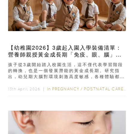
【幼稚園2026】3歲起入園入學裝備清單：
營養師親授黃金成長期「免疫、眼、腦」營
養策略
孩子從3歲開始踏入校園生活，這不僅代表學習階段
的轉換，也是一個發展潛能的黃金成長期。研究指
出，幼兒期大腦對環境刺激高度敏感，各種體驗都能
影響終身學習的能力。而入園入學階段正處於這個關
鍵時期...
In
PREGNANCY
/
POSTNATAL CARE
/
2-
13th April, 2026 ｜