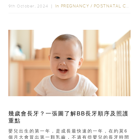
Eunice...
In
PREGNANCY
/
POSTNATAL CARE
9th October, 2024 ｜
幾歲會長牙？一張圖了解BB長牙順序及照護
重點
嬰兒出生的第一年，是成長最快速的一年，在約莫6
個月大會冒出第一顆乳齒，不過有些嬰兒的長牙時間