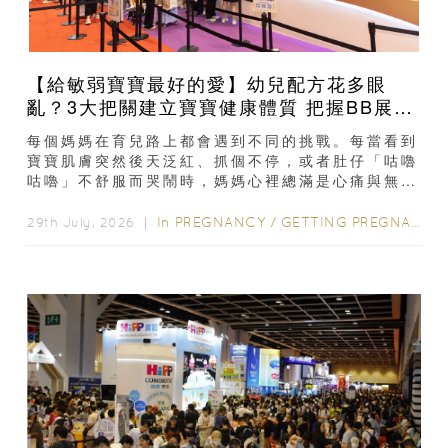
【給敏弱寶寶最好的愛】幼兒配方花多眼
亂？3大把關建立寶寶健康體質 把握BB展入
手好時機
每個媽媽在育兒路上都會遇到不同的挑戰。每當看到
寶寶肌膚突然後天泛紅、抓個不停，或者肚仔「咕嚕
咕嚕」不舒服而哭鬧時，媽媽心裡總滿是心痛與無
奈。混合餵養揀奶粉？選擇幼兒配...
In
PREGNANCY
/
GETTING PREGNANT
/
29th July, 2026 ｜