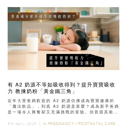
有 A2 奶源不等如吸收得到？提升寶寶吸收
力 教揀奶粉「黃金鐵三角」
近年大受爸媽歡迎的 A2 奶源仿佛成為寶寶健康的
「魔法飲品」，到底 A2 奶源是甚麼？成為新手爸媽
是一場令人興奮卻又充滿挑戰的冒險。但首當其衝的
重大挑戰是：到底如何選...
In
PREGNANCY
/
POSTNATAL CARE
/
6-
5th April, 2025 ｜