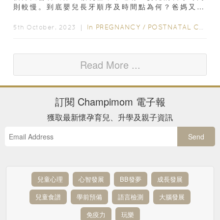
則較慢。到底嬰兒長牙順序及時間點為何？爸媽又該
如何照護長牙期的BB呢？嬰兒出生的第一年...
In
PREGNANCY
/
POSTNATAL CARE
/
5th October, 2023 ｜
Read More ...
訂閱
Champimom
電子報
獲取最新懷孕育兒、升學及親子資訊
Send
兒童心理
心智發展
BB發夢
成長發展
兒童食譜
學前預備
語言檢測
大腦發展
免疫力
玩樂