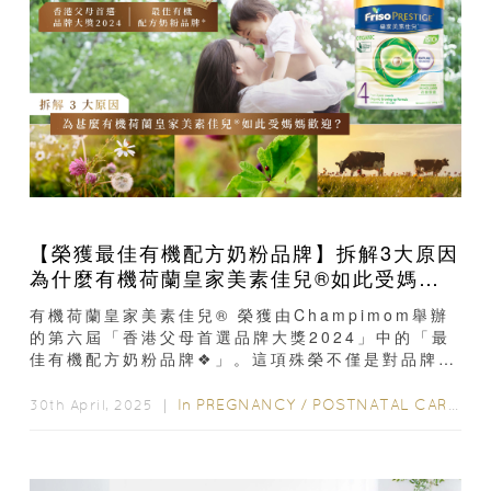
【榮獲最佳有機配方奶粉品牌】拆解3大原因
為什麼有機荷蘭皇家美素佳兒®如此受媽媽
歡迎？
有機荷蘭皇家美素佳兒® 榮獲由Champimom舉辦
的第六屆「香港父母首選品牌大獎2024」中的「最
佳有機配方奶粉品牌❖」。這項殊榮不僅是對品牌的
肯定，更凝聚著無數媽媽的信賴與認可...
In
PREGNANCY
/
POSTNATAL CARE
/
6
30th April, 2025 ｜