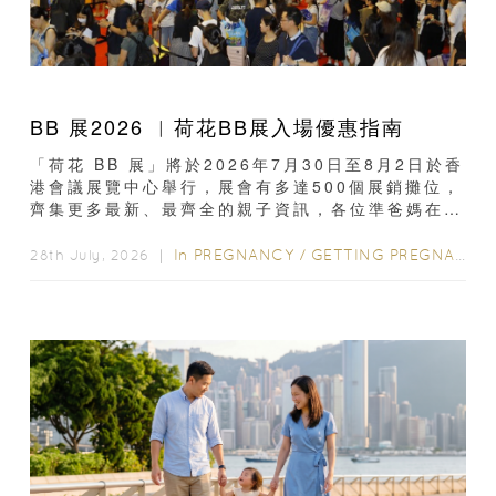
BB 展2026 ︳荷花BB展入場優惠指南
「荷花 BB 展」將於2026年7月30日至8月2日於香
港會議展覽中心舉行，展會有多達500個展銷攤位，
齊集更多最新、最齊全的親子資訊，各位準爸媽在入
場前應先閱讀購物指南...
In
PREGNANCY
/
GETTING PREGNANT
/
28th July, 2026 ｜