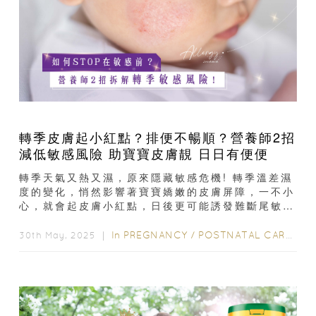
轉季皮膚起小紅點？排便不暢順？營養師2招
減低敏感風險 助寶寶皮膚靚 日日有便便
轉季天氣又熱又濕，原來隱藏敏感危機! 轉季溫差濕
度的變化，悄然影響著寶寶嬌嫩的皮膚屏障，一不小
心，就會起皮膚小紅點，日後更可能誘發難斷尾敏
感！立即睇營養師分享助您拆解轉季敏感危機...
In
PREGNANCY
/
POSTNATAL CARE
/
6-
30th May, 2025 ｜