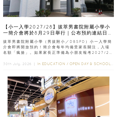
【小一入學2027/28】拔萃男書院附屬小學小
一簡介會將於8月29日舉行｜公布預約連結日期
｜更設有網上重溫
拔萃男書院附屬小學（男拔附小／DBSPD）小一入學簡
介會即將開放預約！簡介會每年均備受家長關注，入場
名額「瘋搶」。如果家長正準備為小朋友報考2027/28
學年小一，想...
In
EDUCATION
/
OPEN DAY & SCHOOL EVENTS
30th July, 2026 ｜