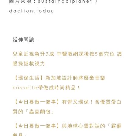
圖片來源：sustainablplanet /
daction.today
延伸閱讀 :
兒童近視急升3成 中醫教網課後按5個穴位 護
眼操拯救視力
【環保生活】新加坡設計師將廢棄音樂
cassette帶做成時尚精品！
【今日要做一健事】有營又環保！含優質蛋白
質的「蟲蟲麵包」
【今日要做一健事】與地球心靈對話的「霧霾
餐具」