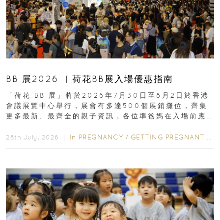
BB 展2026 ︳荷花BB展入場優惠指南
「荷花 BB 展」將於2026年7月30日至8月2日於香港
會議展覽中心舉行，展會有多達500個展銷攤位，齊集
更多最新、最齊全的親子資訊，各位準爸媽在入場前應
先閱讀購物指南...
In
PREGNANCY
/
GETTING PREGNANT
/
P
28th July, 2026 ｜