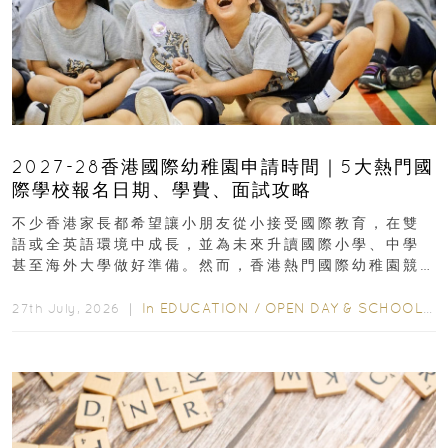
2027-28香港國際幼稚園申請時間｜5大熱門國
際學校報名日期、學費、面試攻略
不少香港家長都希望讓小朋友從小接受國際教育，在雙
語或全英語環境中成長，並為未來升讀國際小學、中學
甚至海外大學做好準備。然而，香港熱門國際幼稚園競
爭激烈，大部分學校會於入學前約一年開始接受申請...
In
EDUCATION
/
OPEN DAY & SCHOOL EVENTS
27th July, 2026 ｜