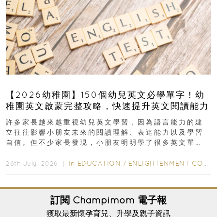
【2026幼稚園】150個幼兒英文必學單字！幼
稚園英文啟蒙完整攻略，快速提升英文閱讀能力
許多家長越來越重視幼兒英文學習，因為語言能力的建
立往往影響小朋友未來的閱讀理解、表達能力以及學習
自信。但不少家長發現，小朋友明明學了很多英文單
字，真正開始閱讀英文故事書時，仍然容易卡住...
In
EDUCATION
/
ENLIGHTENMENT CORNER
26th July, 2026 ｜
訂閱
Champimom
電子報
獲取最新懷孕育兒、升學及親子資訊