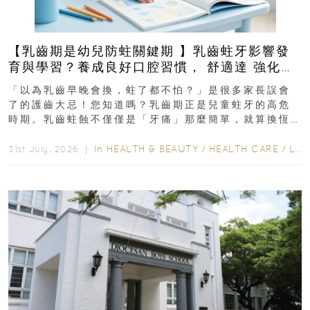
【乳齒期是幼兒防蛀關鍵期 】乳齒蛀牙影響發
育與學習？養成良好口腔習慣， 舒適達 強化琺
瑯質 兒童牙膏防護指南
「以為乳齒早晚會換，蛀了都不怕？」是很多家長誤會
了的護齒大忌！您知道嗎？乳齒期正是兒童蛀牙的高危
時期。乳齒蛀蝕不僅僅是「牙痛」那麼簡單，就算換恆
齒也有影響！後果將如骨牌效應般...
In
HEALTH & BEAUTY
/
HEALTH CARE
/
LIFESTYLE
31st July, 2026 ｜