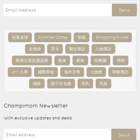
Send
兒童桌球
SummerCamp
加固
ShoppingGuide
走佬袋
育兒
醫生專訪
人物專訪
香港父母首選品牌
產後
產前
幼稚園
孕婦
小一入學
國際學校
海外升學
IB放榜
學校專訪
濕疹
親子好去處
母乳
毛孩
Champimom
Newsletter
With exclusive updates and deals
Send