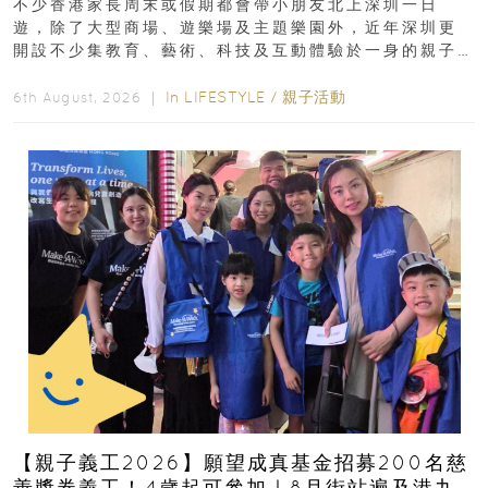
不少香港家長周末或假期都會帶小朋友北上深圳一日
遊，除了大型商場、遊樂場及主題樂園外，近年深圳更
開設不少集教育、藝術、科技及互動體驗於一身的親子
好去處！暑假唔想再行商場...
In
LIFESTYLE
/
親子活動
6th August, 2026 ｜
【親子義工2026】願望成真基金招募200名慈
善獎券義工！4歲起可參加｜8月街站遍及港九