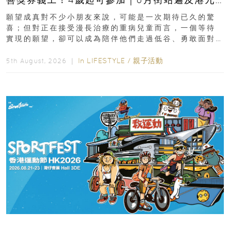
新界
願望成真對不少小朋友來說，可能是一次期待已久的驚
喜；但對正在接受漫長治療的重病兒童而言，一個等待
實現的願望，卻可以成為陪伴他們走過低谷、勇敢面對
逆境的重要力量。▲ 願...
In
LIFESTYLE
/
親子活動
5th August, 2026 ｜