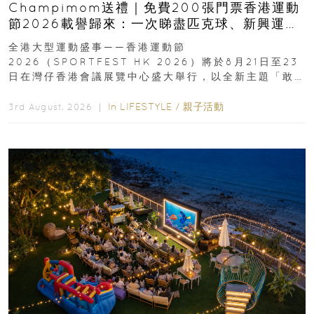
Champimom送禮｜免費200張門票香港運動
節2026載譽歸來：一次睇盡匹克球、新興運
動、街舞比賽＋逾百運動品牌展覽
全港大型運動盛事——香港運動節
2026（SPORTFEST HK 2026）將於8月21日至23
日在灣仔香港會議展覽中心盛大舉行，以全新主題「敢
運動大排檔」登場，集合...
In
LIFESTYLE
/
親子活動
3rd August, 2026 ｜