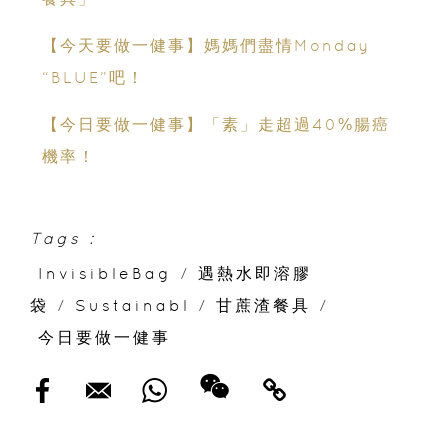
【今天要做一健事】媽媽們盡情Monday
“BLUE”吧！
【今日要做一健事】「素」走超過40%腸癌
機率！
Tags :
InvisibleBag
/
遇熱水即溶膠
袋
/
Sustainabl
/
甘蔗渣餐具
/
今日要做一健事