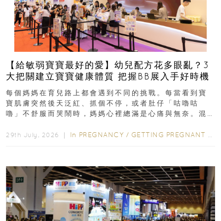
【給敏弱寶寶最好的愛】幼兒配方花多眼亂？3
大把關建立寶寶健康體質 把握BB展入手好時機
每個媽媽在育兒路上都會遇到不同的挑戰。每當看到寶
寶肌膚突然後天泛紅、抓個不停，或者肚仔「咕嚕咕
嚕」不舒服而哭鬧時，媽媽心裡總滿是心痛與無奈。混
合餵養揀奶粉？選擇幼兒配...
In
PREGNANCY
/
GETTING PREGNANT
/
P
29th July, 2026 ｜