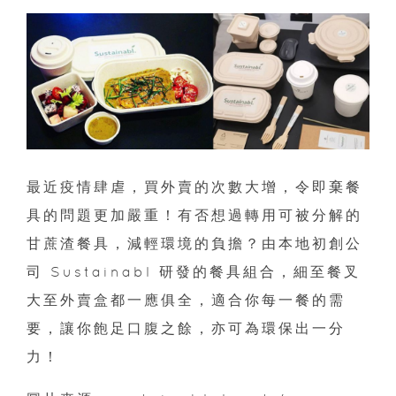
最近疫情肆虐，買外賣的次數大增，令即棄餐
具的問題更加嚴重！有否想過轉用可被分解的
甘蔗渣餐具，減輕環境的負擔？由本地初創公
司 Sustainabl 研發的餐具組合，細至餐叉
大至外賣盒都一應俱全，適合你每一餐的需
要，讓你飽足口腹之餘，亦可為環保出一分
力！