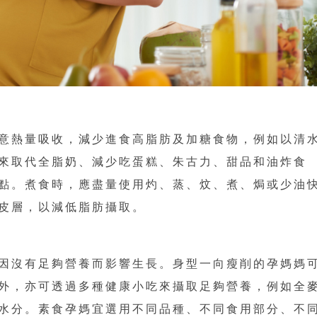
意熱量吸收，減少進食高脂肪及加糖食物，例如以清
來取代全脂奶、減少吃蛋糕、朱古力、甜品和油炸食
點。煮食時，應盡量使用灼、蒸、炆、煮、焗或少油
皮層，以減低脂肪攝取。
因沒有足夠營養而影響生長。身型一向瘦削的孕媽媽
外，亦可透過多種健康小吃來攝取足夠營養，例如全
水分。素食孕媽宜選用不同品種、不同食用部分、不