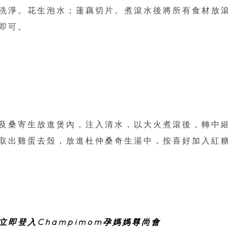
洗淨。花生泡水；蓮藕切片。煮滾水後將所有食材放
即可。
及桑寄生放進煲內，注入清水，以大火煮滾後，轉中
，取出雞蛋去殼，放進杜仲桑奇生湯中，按喜好加入紅
立即登入Champimom孕媽媽尊尚會