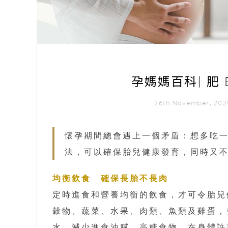
孕媽媽百科| 肥
26th November, 2
懷孕期間總會遇上一個矛盾：想多吃
法，可以確保胎兒健康發育，同時又
均衡飲食 確保長胎不長肉
定時進食和營養均衡的飲食，才可令胎兒
穀物、蔬菜、水果、肉類、魚類及雞蛋，
水，減少進食油膩、高糖食物。在身體許可