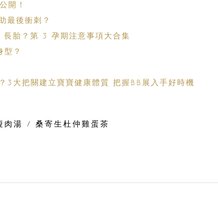
大公開！
助最後衝刺？
袋、長胎？第 3 孕期注意事項大合集
身型？
？3大把關建立寶寶健康體質 把握BB展入手好時機
瘦肉湯
/
桑寄生杜仲雞蛋茶