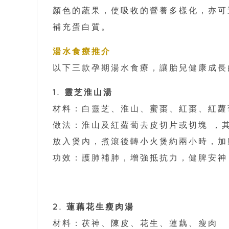
顏色的蔬果，使吸收的營養多樣化，亦可
補充蛋白質。
湯水食療推介
以下三款孕期湯水食療，讓胎兒健康成長
1. 靈芝淮山湯
材料：白靈芝、淮山、蜜棗、紅棗、紅蘿
做法：淮山及紅蘿蔔去皮切片或切塊 ，
放入煲內，煮滾後轉小火煲約兩小時，加
功效：護肺補肺，增強抵抗力，健脾安神
2. 蓮藕花生瘦肉湯
材料：茯神、陳皮、花生、蓮藕、瘦肉