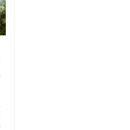
水
快
可
麥
同