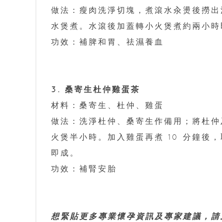
做法：瘦肉洗淨切塊，煮滾水汆燙後撈出
水煲煮。水滾後加蓋轉小火煲煮約兩小時
功效：補脾和胃、祛濕養血
3. 桑寄生杜仲雞蛋茶
材料：桑寄生、杜仲、雞蛋
做法：洗淨杜仲、桑寄生作備用；將杜仲
火煲半小時。加入雞蛋再煮 10 分鐘後
即成。
功效：補腎安胎
想緊貼更多專業懷孕資訊及專家建議，請