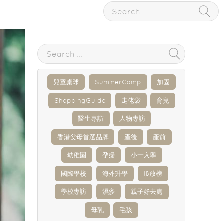
兒童桌球
SummerCamp
加固
ShoppingGuide
走佬袋
育兒
醫生專訪
人物專訪
香港父母首選品牌
產後
產前
幼稚園
孕婦
小一入學
國際學校
海外升學
IB放榜
學校專訪
濕疹
親子好去處
母乳
毛孩