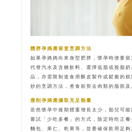
體胖孕媽應留意烹調方法
如果孕媽媽向來身型肥胖，懷孕時便要留
代替汽水及含糖飲料、選擇低脂或脫脂奶
品，亦需限制進食用酥皮製作或鬆脆的糕
炒的烹調方法，煮食前剪去肉類的脂肪及
瘦削孕媽應攝取充足熱量
若然懷孕中後期體重增長太少，胎兒可能
嘗試「少吃多餐」的方式，除定時吃正餐
麵包、果仁、乾果等，並要確保飲用足夠