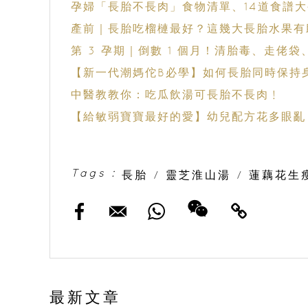
孕婦「長胎不長肉」食物清單、14道食譜
產前｜長胎吃榴槤最好？這幾大長胎水果有
第 3 孕期｜倒數 1 個月！清胎毒、走佬
【新一代潮媽佗B必學】如何長胎同時保持
中醫教教你：吃瓜飲湯可長胎不長肉﹗
【給敏弱寶寶最好的愛】幼兒配方花多眼亂
Tags :
長胎
/
靈芝淮山湯
/
蓮藕花生
最新文章