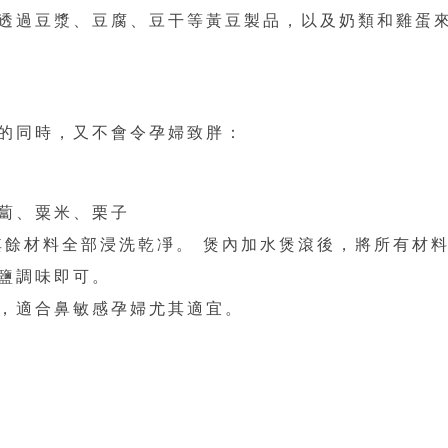
透過豆漿、豆腐、豆干等黃豆製品，以及奶類和雞蛋
的同時，又不會令孕婦致胖：
蔔、粟米、栗子
其餘材料全部浸洗乾凈。 煲內加水煲滾後，將所有材
鹽調味即可。
，適合鼻敏感孕婦尤其適宜。