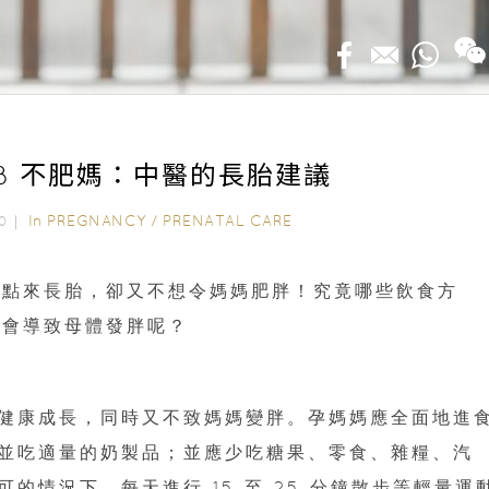
 B 不肥媽：中醫的長胎建議
In
PREGNANCY
/
PRENATAL CARE
020｜
一點來長胎，卻又不想令媽媽肥胖！究竟哪些飲食方
不會導致母體發胖呢？
健康成長，同時又不致媽媽變胖。孕媽媽應全面地進
並吃適量的奶製品；並應少吃糖果、零食、雜糧、汽
的情況下，每天進行 15 至 25 分鐘散步等輕量運