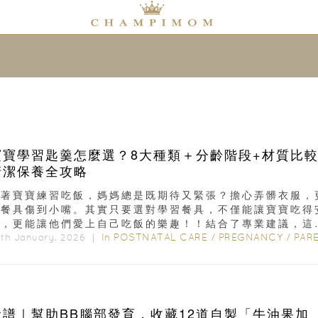
寶寶學習匙羹怎麼選？8大種類＋分齡階段+材質比
清潔保養全攻略
看著寶寶練習吃飯，媽媽總是既期待又緊張？擔心弄髒衣服，
怕餐具傷到小嘴。其實只要選對學習餐具，不僅能讓寶寶吃得
全，更能讓他們愛上自己吃飯的樂趣！！結合了專業建議，這
略除了詳細分析 8...
In
POSTNATAL CARE
/
PREGNANCY
/
PARENTIN
th January, 2026 ｜
食譜｜幫助BB腦部發育，收藏12道自製「牛油果加