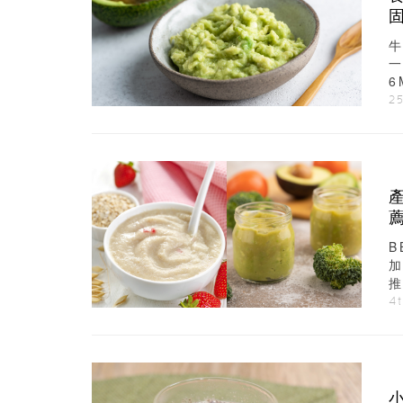
6
試
2
B
推
4