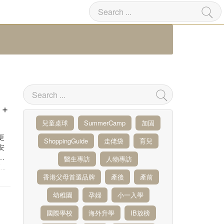
較＋
兒童桌球
SummerCamp
加固
更
ShoppingGuide
走佬袋
育兒
安
份
醫生專訪
人物專訪
G
/
1-2 YEARS
香港父母首選品牌
產後
產前
幼稚園
孕婦
小一入學
國際學校
海外升學
IB放榜