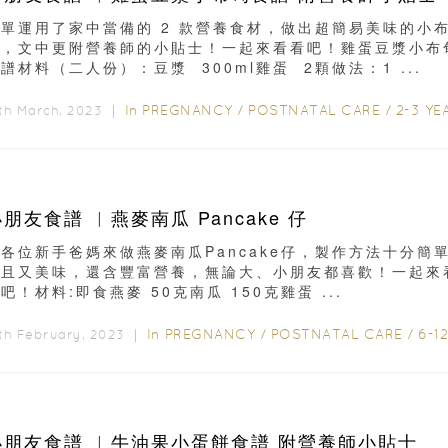
簡單運用了家中當備的 2 款營養食材，做出超簡易美味的小
甸，文中更附營養師的小貼士！一起來看看吧！雞蛋豆漿小布
譜材料（二人份）：豆漿 300ml雞蛋 2顆做法：1 ...
In
PREGNANCY
/
POSTNATAL CARE
/
2-3 YEAR
th March, 2023 ｜
朋友食譜 ︳燕麥南瓜 Pancake 仔
各位新手爸媽來做燕麥南瓜Pancake仔，製作方法十分簡
而且又美味，還含豐富營養，無論大、小朋友都喜歡！一起來
吧！材料:即食燕麥 50克南瓜 150克雞蛋 ...
In
PREGNANCY
/
POSTNATAL CARE
/
6-12 MONT
th February, 2023 ｜
小朋友食譜 ︳牛油果小蛋餅食譜 附營養師小貼士