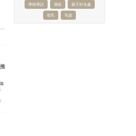
學校專訪
濕疹
親子好去處
之
母乳
毛孩
B試
譜推
備
再
S
/
6-12 MONTHS
/
3-6 MONTHS