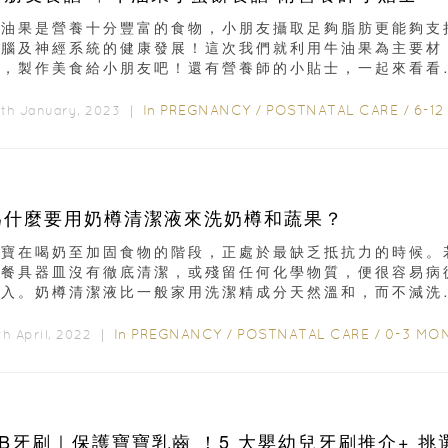
牛油果是營養十分豐富的食物，小朋友攝取足夠脂肪更能夠支
大腦及神經系統的健康發展！這次我們就利用牛油果為主要材
料，製作美食給小朋友吧！還有營養師的小貼士，一起來看看
！牛油果小蛋餅食譜材料：牛油果...
In
PREGNANCY
/
POSTNATAL CARE
/
6-12 MONTHS
th January, 2023 ｜
為什麼要用奶樽清潔液來洗奶樽和蔬果？
寶寶在喝奶至加固食物的階段，正處於最缺乏抵抗力的時候。
然餐具器皿沒有徹底清潔，或殘留任何化學物質，便很容易病
口入。奶樽清潔液比一般家用洗潔精成分天然溫和，而不減洗
。為了寶寶的健康著想...
In
PREGNANCY
/
POSTNATAL CARE
/
0-3 MONTH
th April, 2022 ｜
BB牙刷｜保護寶寶乳齒 ！5 大嬰幼兒牙刷推介+ 挑