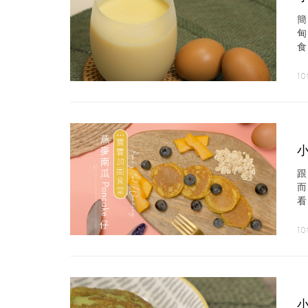
食
10
小
跟
看
10