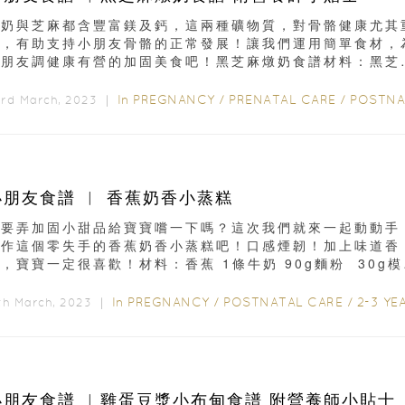
牛奶與芝麻都含豐富鎂及鈣，這兩種礦物質，對骨骼健康尤其
要，有助支持小朋友骨骼的正常發展！讓我們運用簡單食材，
小朋友調健康有營的加固美食吧！黑芝麻燉奶食譜材料：黑芝
 1茶匙牛奶 ...
In
PREGNANCY
/
PRENATAL CARE
/
POSTNATAL CA
3rd March, 2023 ｜
小朋友食譜 ︳ 香蕉奶香小蒸糕
想要弄加固小甜品給寶寶嚐一下嗎？這次我們就來一起動動手
製作這個零失手的香蕉奶香小蒸糕吧！口感煙韌！加上味道香
，寶寶一定很喜歡！材料：香蕉 1條牛奶 90g麵粉 30g
...
In
PREGNANCY
/
POSTNATAL CARE
/
2-3 YEA
th March, 2023 ｜
小朋友食譜 ︳雞蛋豆漿小布甸食譜 附營養師小貼士