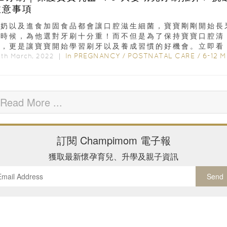
注意事項
喝奶以及進食加固食品都會讓口腔滋生細菌，寶寶剛剛開始長
的時候，為他選對牙刷十分重！而不但是為了保持寶寶口腔清
潔，更是讓寶寶開始學習刷牙以及養成習慣的好機會。立即看 
嬰幼兒牙刷推介 +...
In
PREGNANCY
/
POSTNATAL CARE
/
6-12 MON
0th March, 2022 ｜
Read More ...
訂閱
Champimom
電子報
獲取最新懷孕育兒、升學及親子資訊
Send