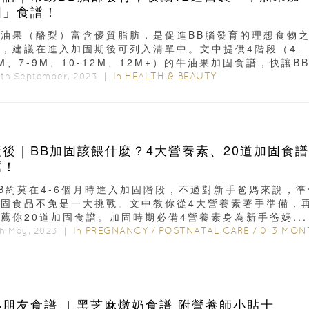
固」食譜！
牛油果（酪梨）富含優質脂肪，是促進BB腦發育的理想食物
一，建議在進入加固期後可列入清單中。文中提供4階段（4-
M、7-9M、10-12M、12M+）的牛油果加固食譜，快讓B
吧...
In
HEALTH & BEAUTY
5th September, 2023 ｜
產後｜BB加固該餵什麼？4大營養素、20道加固食
薦！
B約莫在4-6個月時進入加固階段，不過對新手爸媽來說，準
加固食品不免是一大挑戰。文中教你從4大營養素著手準備，
薦你20道加固食譜。加固時期必備4營養素身為新手爸媽...
In
PREGNANCY
/
POSTNATAL CARE
/
0-3 MONTH
th May, 2023 ｜
小朋友食譜 ︳黑芝麻燉奶食譜 附營養師小貼士