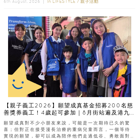
In
LIFESTYLE
/
親子活動
6th August, 2026 ｜
【親子義工2026】願望成真基金招募200名慈
善獎券義工！4歲起可參加｜8月街站遍及港九
新界
願望成真對不少小朋友來說，可能是一次期待已久的驚
喜；但對正在接受漫長治療的重病兒童而言，一個等待
實現的願望，卻可以成為陪伴他們走過低谷、勇敢面對