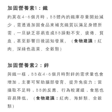
加固營養素1：鐵
約莫在4-6個月時，BB體內的鐵庫存量開始減
少，需透過加固食品來補充鐵質以滿足身體所
需，一旦缺乏容易造成BB躁動不安、疲倦、貧
血，甚至影響日後認知發展。（
食物建議：
紅
肉、深綠色蔬菜、全穀類）
加固營養素2：鋅
與鐵一樣，BB在4-6個月時對鋅的需求量也會
增加，主要可幫助腦部發育、提升免疫力；當
攝取不足時，BB的反應、行為較遲緩，食慾也
容易降低。（
食物建議：
紅肉、海鮮類、全穀
類）