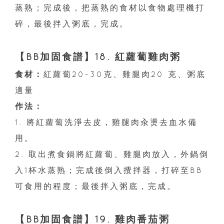
蒸熟；完成後，把蒸熟的食材以食物處理機打
碎，最後拌入粥底，完成。
【BB加固食譜】18. 紅蘿蔔雞肉粥
食材：
紅蘿蔔20-30克、雞腿肉20 克、粥底
適量
作法：
1. 將紅蘿蔔洗淨去皮，雞腿肉汆燙去血水備
用。
2. 取出煮食鍋將紅蘿蔔、雞腿肉放入，外鍋倒
入1杯水蒸熟；完成後倒入攪拌器，打碎至BB
可食用的程度；最後拌入粥底，完成。
【BB加固食譜】19. 雞肉番茄粥