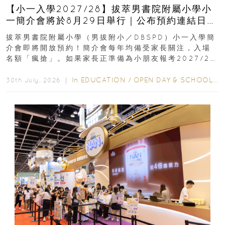
【小一入學2027/28】拔萃男書院附屬小學小
一簡介會將於8月29日舉行｜公布預約連結日期
｜更設有網上重溫
拔萃男書院附屬小學（男拔附小／DBSPD）小一入學簡
介會即將開放預約！簡介會每年均備受家長關注，入場
名額「瘋搶」。如果家長正準備為小朋友報考2027/28
學年小一，想...
In
EDUCATION
/
OPEN DAY & SCHOOL EVENTS
30th July, 2026 ｜