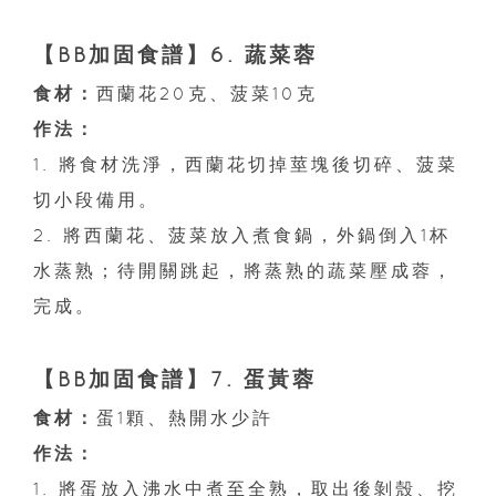
【BB加固食譜】6. 蔬菜蓉
食材：
西蘭花20克、菠菜10克
作法：
1. 將食材洗淨，西蘭花切掉莖塊後切碎、菠菜
切小段備用。
2. 將西蘭花、菠菜放入煮食鍋，外鍋倒入1杯
水蒸熟；待開關跳起，將蒸熟的蔬菜壓成蓉，
完成。
【BB加固食譜】7. 蛋黃蓉
食材：
蛋1顆、熱開水少許
作法：
1. 將蛋放入沸水中煮至全熟，取出後剝殼、挖