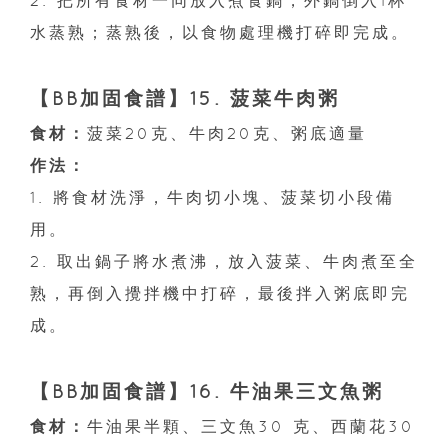
水蒸熟；蒸熟後，以食物處理機打碎即完成。
【BB加固食譜】15. 菠菜牛肉粥
食材：
菠菜20克、牛肉20克、粥底適量
作法：
1. 將食材洗淨，牛肉切小塊、菠菜切小段備
用。
2. 取出鍋子將水煮沸，放入菠菜、牛肉煮至全
熟，再倒入攪拌機中打碎，最後拌入粥底即完
成。
【BB加固食譜】16. 牛油果三文魚粥
食材：
牛油果半顆、三文魚30 克、西蘭花30