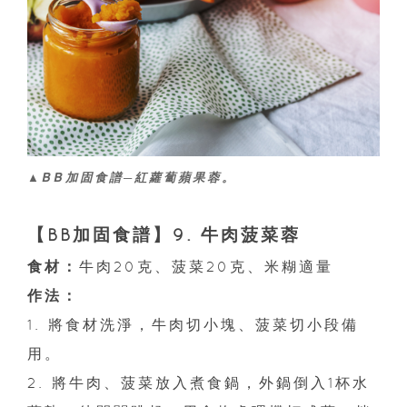
▲BB加固食譜─紅蘿蔔蘋果蓉。
【BB加固食譜】9. 牛肉菠菜蓉
食材：
牛肉20克、菠菜20克、米糊適量
作法：
1. 將食材洗淨，牛肉切小塊、菠菜切小段備
用。
2. 將牛肉、菠菜放入煮食鍋，外鍋倒入1杯水