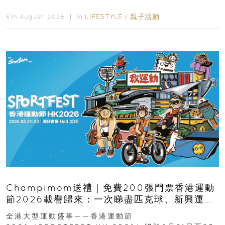
逆境的重要力量。▲ 願...
In
LIFESTYLE
/
親子活動
5th August, 2026 ｜
Champimom送禮｜免費200張門票香港運動
節2026載譽歸來：一次睇盡匹克球、新興運
動、街舞比賽＋逾百運動品牌展覽
全港大型運動盛事——香港運動節