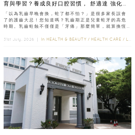
育與學習？養成良好口腔習慣， 舒適達 強化琺
瑯質 兒童牙膏防護指南
「以為乳齒早晚會換，蛀了都不怕？」是很多家長誤會
了的護齒大忌！您知道嗎？乳齒期正是兒童蛀牙的高危
時期。乳齒蛀蝕不僅僅是「牙痛」那麼簡單，就算換恆
齒也有影響！後果將如骨牌效應般...
In
HEALTH & BEAUTY
/
HEALTH CARE
/
LIFESTYLE
31st July, 2026 ｜