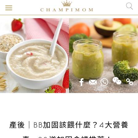
產後｜BB加固該餵什麼？4大營養