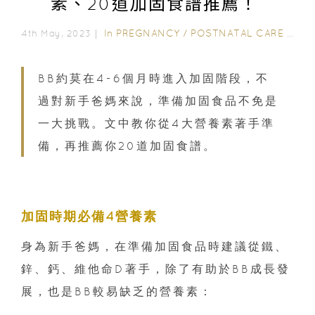
素、20道加固食譜推薦！
In
PREGNANCY
/
POSTNATAL CARE
/
0-3
4th May, 2023｜
BB約莫在4-6個月時進入加固階段，不
過對新手爸媽來說，準備加固食品不免是
一大挑戰。文中教你從4大營養素著手準
備，再推薦你20道加固食譜。
加固時期必備4營養素
身為新手爸媽，在準備加固食品時建議從鐵、
鋅、鈣、維他命D著手，除了有助於BB成長發
展，也是BB較易缺乏的營養素：