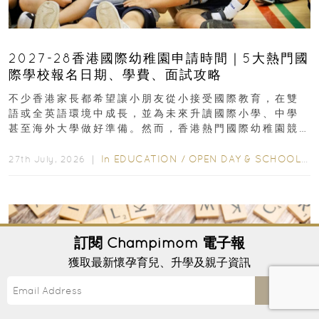
2027-28香港國際幼稚園申請時間｜5大熱門國
際學校報名日期、學費、面試攻略
不少香港家長都希望讓小朋友從小接受國際教育，在雙
語或全英語環境中成長，並為未來升讀國際小學、中學
甚至海外大學做好準備。然而，香港熱門國際幼稚園競
爭激烈，大部分學校會於入學前約一年開始接受申請...
In
EDUCATION
/
OPEN DAY & SCHOOL EVENTS
27th July, 2026 ｜
訂閱
Champimom
電子報
獲取最新懷孕育兒、升學及親子資訊
Send