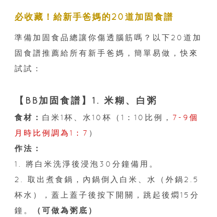
必收藏！給新手爸媽的20道加固食譜
準備加固食品總讓你傷透腦筋嗎？以下20道加
固食譜推薦給所有新手爸媽，簡單易做，快來
試試：
【BB加固食譜】1. 米糊、白粥
食材：
白米1杯、水10杯（1：10比例，
7-9個
月時比例調為1：7
）
作法：
1. 將白米洗淨後浸泡30分鐘備用。
2. 取出煮食鍋，內鍋倒入白米、水（外鍋2.5
杯水），蓋上蓋子後按下開關，跳起後燜15分
鐘。
（
可做為粥底
）