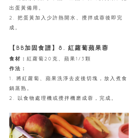
出蛋黃備用。
2. 把蛋黃加入少許熱開水、攪拌成蓉後即完
成。
【BB加固食譜】8. 紅蘿蔔蘋果蓉
食材：
紅蘿蔔20克、蘋果1/3顆
作法：
1. 將紅蘿蔔、蘋果洗淨去皮後切塊，放入煮食
鍋蒸熟。
2. 以食物處理機或攪拌機磨成蓉，完成。