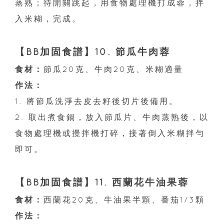
蒸熟；待開關跳起，用食物處理機打成蓉，拌
入米糊，完成。
【BB加固食譜】10. 節瓜牛肉蓉
食材：
節瓜20克、牛肉20克、米糊適量
作法：
1. 將節瓜洗淨去皮去籽後切片後備用。
2. 取出煮食鍋，放入節瓜片、牛肉蒸熟後，以
食物處理機或攪拌機打碎，接著倒入米糊拌勻
即可。
【BB加固食譜】11. 西蘭花牛油果蓉
食材：
西蘭花20克、牛油果半顆、番茄1/3顆
作法：