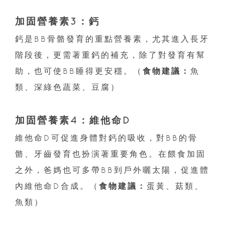
加固營養素3：鈣
鈣是BB骨骼發育的重點營養素，尤其進入長牙
階段後，更需著重鈣的補充，除了對發育有幫
助，也可使BB睡得更安穩。（
食物建議：
魚
類、深綠色蔬菜、豆腐）
加固營養素4：維他命D
維他命D可促進身體對鈣的吸收，對BB的骨
骼、牙齒發育也扮演著重要角色。在餵食加固
之外，爸媽也可多帶BB到戶外曬太陽，促進體
內維他命D合成。（
食物建議：
蛋黃、菇類、
魚類）