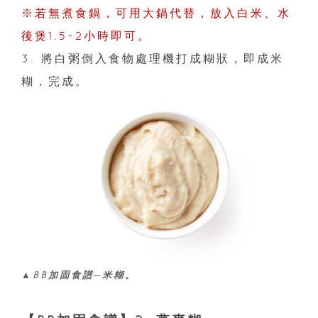
※若無煮食鍋，可用大鍋代替，放入白米、水
後煲1.5-2小時即可。
3. 將白粥倒入食物處理機打成糊狀，即成米
糊，完成。
▲BB加固食譜─米糊。