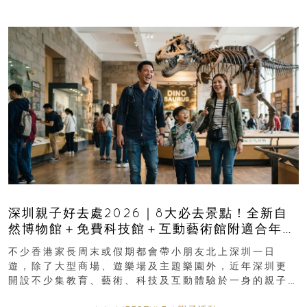
深圳親子好去處2026｜8大必去景點！全新自
然博物館＋免費科技館＋互動藝術館附適合年
齡、交通、門票、開放時間
不少香港家長周末或假期都會帶小朋友北上深圳一日
遊，除了大型商場、遊樂場及主題樂園外，近年深圳更
開設不少集教育、藝術、科技及互動體驗於一身的親子
好去處！暑假唔想再行商場...