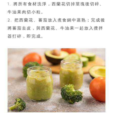
1. 將所有食材洗淨，西蘭花切掉莖塊後切碎、
牛油果肉切小粒。
2. 把西蘭花、蕃茄放入煮食鍋中蒸熟；完成後
將蕃茄去皮，與西蘭花、牛油果一起放入攪拌
器打碎，即完成。