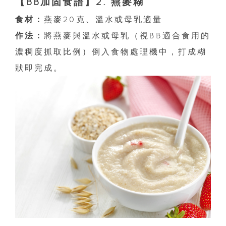
【BB加固食譜】2. 燕麥糊
食材：
燕麥20克、溫水或母乳適量
作法：
將燕麥與溫水或母乳（視BB適合食用的
濃稠度抓取比例）倒入食物處理機中，打成糊
狀即完成。