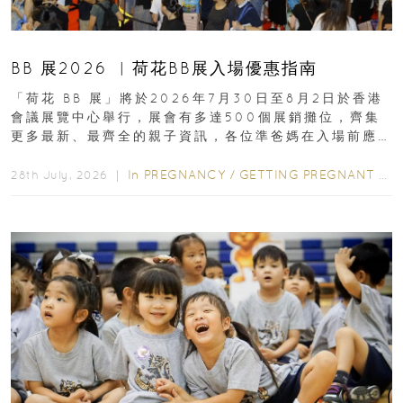
BB 展2026 ︳荷花BB展入場優惠指南
「荷花 BB 展」將於2026年7月30日至8月2日於香港
會議展覽中心舉行，展會有多達500個展銷攤位，齊集
更多最新、最齊全的親子資訊，各位準爸媽在入場前應
先閱讀購物指南...
In
PREGNANCY
/
GETTING PREGNANT
/
P
28th July, 2026 ｜