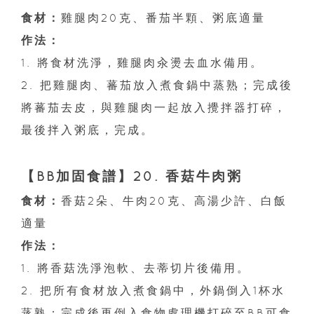
食材：
雞腿肉20克、番茄半顆、粥底適量
作法：
1. 將食材洗淨，雞腿肉汆燙去血水備用。
2. 把雞腿肉、蕃茄放入煮食鍋中蒸熟；完成後
將蕃茄去皮，與雞腿肉一起放入攪拌器打碎，
最後拌入粥底，完成。
【BB加固食譜】20. 香菇牛肉粥
食材：
香菇2朵、牛肉20克、高湯少許、白飯
適量
作法：
1. 將香菇洗淨泡軟、去蒂切片後備用。
2. 把所有食材放入煮食鍋中，外鍋倒入1杯水
蒸熟；完成後再倒入食物處理機打碎至BB可食