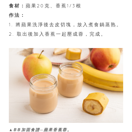
食材：
蘋果20克、香蕉1/3根
作法：
1. 將蘋果洗淨後去皮切塊，放入煮食鍋蒸熟。
2. 取出後加入香蕉一起壓成蓉，完成。
▲BB加固食譜─蘋果香蕉蓉。