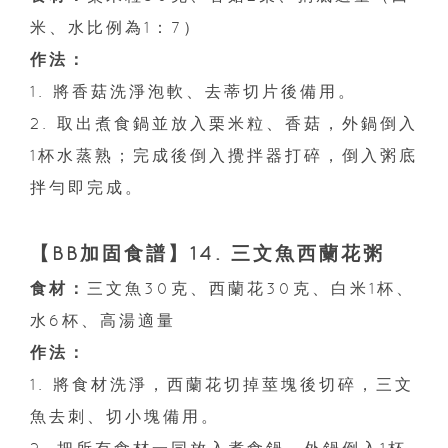
米、水比例為1：7）
作法：
1. 將香菇洗淨泡軟、去蒂切片後備用。
2. 取出煮食鍋並放入栗米粒、香菇，外鍋倒入
1杯水蒸熟；完成後倒入攪拌器打碎，倒入粥底
拌勻即完成。
【BB加固食譜】14. 三文魚西蘭花粥
食材：
三文魚30克、西蘭花30克、白米1杯、
水6杯、高湯適量
作法：
1. 將食材洗淨，西蘭花切掉莖塊後切碎，三文
魚去刺、切小塊備用。
2. 把所有食材一同放入煮食鍋，外鍋倒入1杯