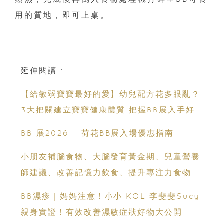
用的質地，即可上桌。
延伸閱讀 :
【給敏弱寶寶最好的愛】幼兒配方花多眼亂？
3大把關建立寶寶健康體質 把握BB展入手好
時機
BB 展2026 ︳荷花BB展入場優惠指南
小朋友補腦食物、大腦發育黃金期、兒童營養
師建議、改善記憶力飲食、提升專注力食物
BB濕疹｜媽媽注意！小小 KOL 李斐斐Sucy
親身實證！有效改善濕敏症狀好物大公開