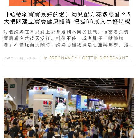
【給敏弱寶寶最好的愛】幼兒配方花多眼亂？3
大把關建立寶寶健康體質 把握BB展入手好時機
每個媽媽在育兒路上都會遇到不同的挑戰。每當看到寶
寶肌膚突然後天泛紅、抓個不停，或者肚仔「咕嚕咕
嚕」不舒服而哭鬧時，媽媽心裡總滿是心痛與無奈。混
合餵養揀奶粉？選擇幼兒配...
In
PREGNANCY
/
GETTING PREGNANT
/
P
29th July, 2026 ｜