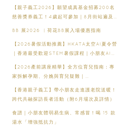
【親子義工2026】願望成真基金招募200名
慈善獎券義工！4歲起可參加｜8月街站遍及
港九新界
BB 展2026 ︳荷花BB展入場優惠指南
【2026暑假活動推薦】HKATA太空AI夏令營
｜香港最受歡迎STEM暑假課程｜小朋友AI課
程・航天科技體驗
【2026產前講座精華】全方位育兒指南：專
家拆解孕期、分娩與育兒疑難｜
Champimom
【香港親子義工】帶小朋友走進護老院送暖！
跨代共融探訪長者活動（附6月場次及詳情）
食譜｜小朋友體弱易生病、常感冒！喝 15 款
湯水「增強抵抗力」