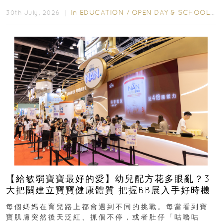
學年小一，想...
In
EDUCATION
/
OPEN DAY & SCHOOL EVENTS
30th July, 2026 ｜
【給敏弱寶寶最好的愛】幼兒配方花多眼亂？3
大把關建立寶寶健康體質 把握BB展入手好時機
每個媽媽在育兒路上都會遇到不同的挑戰。每當看到寶
寶肌膚突然後天泛紅、抓個不停，或者肚仔「咕嚕咕