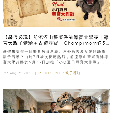
【暑假必玩】前流浮山警署香港導盲犬學苑｜導
盲犬親子體驗＋古蹟尋寶 | Champimom送3
組免費名額
暑假想安排一個兼具教育意義、戶外探索及互動體驗嘅
親子活動？由於7月場次反應熱烈，前流浮山警署香港導
盲犬學苑將於8月23日加推「小Q夏日尋寶大作戰」，家
長與小朋友可以走進前流浮山警署...
In
LIFESTYLE
/
親子活動
7th August, 2026 ｜