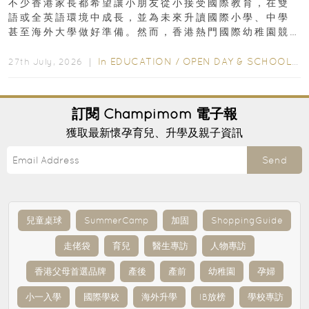
不少香港家長都希望讓小朋友從小接受國際教育，在雙
語或全英語環境中成長，並為未來升讀國際小學、中學
甚至海外大學做好準備。然而，香港熱門國際幼稚園競
爭激烈，大部分學校會於入學前約一年開始接受申請...
In
EDUCATION
/
OPEN DAY & SCHOOL EVENTS
27th July, 2026 ｜
訂閱
Champimom
電子報
獲取最新懷孕育兒、升學及親子資訊
Send
兒童桌球
SummerCamp
加固
ShoppingGuide
走佬袋
育兒
醫生專訪
人物專訪
香港父母首選品牌
產後
產前
幼稚園
孕婦
小一入學
國際學校
海外升學
IB放榜
學校專訪