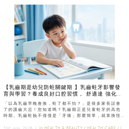
【乳齒期是幼兒防蛀關鍵期 】乳齒蛀牙影響發
育與學習？養成良好口腔習慣， 舒適達 強化琺
瑯質 兒童牙膏防護指南
「以為乳齒早晚會換，蛀了都不怕？」是很多家長誤會
了的護齒大忌！您知道嗎？乳齒期正是兒童蛀牙的高危
時期。乳齒蛀蝕不僅僅是「牙痛」那麼簡單，就算換恆
齒也有影響！後果將如骨牌效應般...
In
HEALTH & BEAUTY
/
HEALTH CARE
/
LIFESTYLE
31st July, 2026 ｜