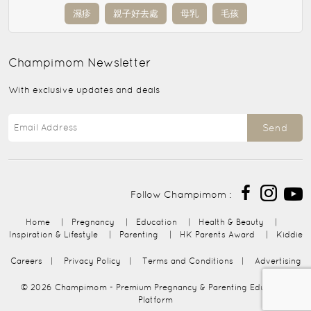
濕疹
親子好去處
母乳
毛孩
Champimom
Newsletter
With exclusive updates and deals
Send
Follow Champimom :
Home
|
Pregnancy
|
Education
|
Health & Beauty
|
Inspiration & Lifestyle
|
Parenting
|
HK Parents Award
|
Kiddie
Careers
|
Privacy Policy
|
Terms and Conditions
|
Advertising
© 2026
Champimom
- Premium Pregnancy & Parenting Education
Platform