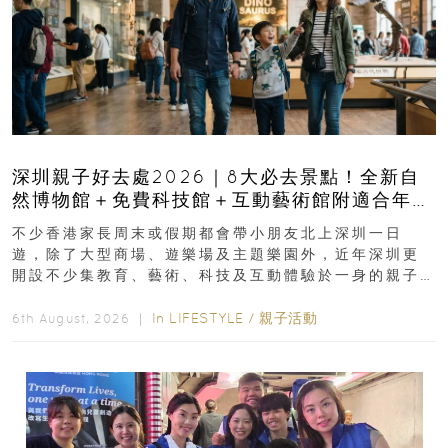
深圳親子好去處2026｜8大必去景點！全新自
然博物館＋免費科技館＋互動藝術館附適合年
齡、交通、門票、開放時間
不少香港家長周末或假期都會帶小朋友北上深圳一日
遊，除了大型商場、遊樂場及主題樂園外，近年深圳更
開設不少集教育、藝術、科技及互動體驗於一身的親子
好去處！暑假唔想再行商場...
In
LIFESTYLE
/
親子活動
6th August, 2026 ｜