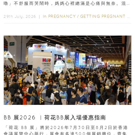
嚕」不舒服而哭鬧時，媽媽心裡總滿是心痛與無奈。混
合餵養揀奶粉？選擇幼兒配...
In
PREGNANCY
/
GETTING PREGNANT
/
P
29th July, 2026 ｜
BB 展2026 ︳荷花BB展入場優惠指南
「荷花 BB 展」將於2026年7月30日至8月2日於香港
會議展覽中心舉行，展會有多達500個展銷攤位，齊集