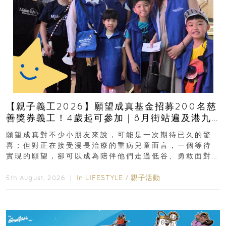
【親子義工2026】願望成真基金招募200名慈
善獎券義工！4歲起可參加｜8月街站遍及港九
新界
願望成真對不少小朋友來說，可能是一次期待已久的驚
喜；但對正在接受漫長治療的重病兒童而言，一個等待
實現的願望，卻可以成為陪伴他們走過低谷、勇敢面對
逆境的重要力量。▲ 願...
In
LIFESTYLE
/
親子活動
5th August, 2026 ｜