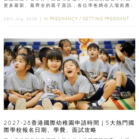
更多最新、最齊全的親子資訊，各位準爸媽在入場前應
先閱讀購物指南...
In
PREGNANCY
/
GETTING PREGNANT
/
P
28th July, 2026 ｜
2027-28香港國際幼稚園申請時間｜5大熱門國
際學校報名日期、學費、面試攻略