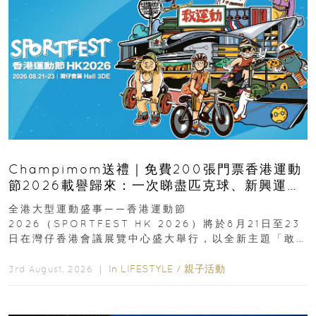
Champimom送禮｜免費200張門票香港運動
節2026載譽歸來：一次睇盡匹克球、新興運
動、街舞比賽＋逾百運動品牌展覽
全港大型運動盛事——香港運動節
2026（SPORTFEST HK 2026）將於8月21日至23
日在灣仔香港會議展覽中心盛大舉行，以全新主題「敢
運動大排檔」登場，集合...
In
LIFESTYLE
/
親子活動
3rd August, 2026 ｜