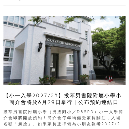
【小一入學2027/28】拔萃男書院附屬小學小
一簡介會將於8月29日舉行｜公布預約連結日期
｜更設有網上重溫
拔萃男書院附屬小學（男拔附小／DBSPD）小一入學簡
介會即將開放預約！簡介會每年均備受家長關注，入場
名額「瘋搶」。如果家長正準備為小朋友報考2027/28