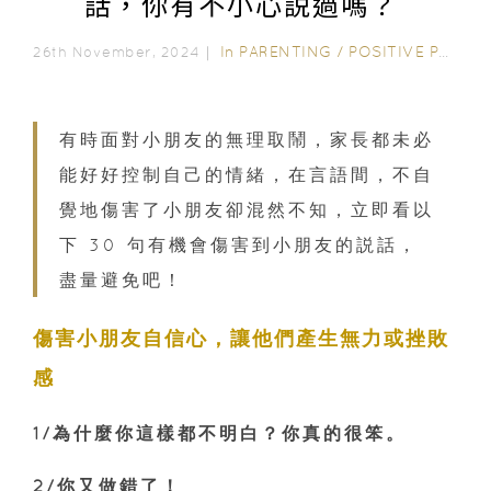
話，你有不小心説過嗎？
In
PARENTING
/
POSITIVE PARENTING
26th November, 2024｜
有時面對小朋友的無理取鬧，家長都未必
能好好控制自己的情緒，在言語間，不自
覺地傷害了小朋友卻混然不知，立即看以
下 30 句有機會傷害到小朋友的説話，
盡量避免吧！
傷害小朋友自信心，讓他們產生無力或挫敗
感
1/為什麼你這樣都不明白？你真的很笨。
2/你又做錯了！