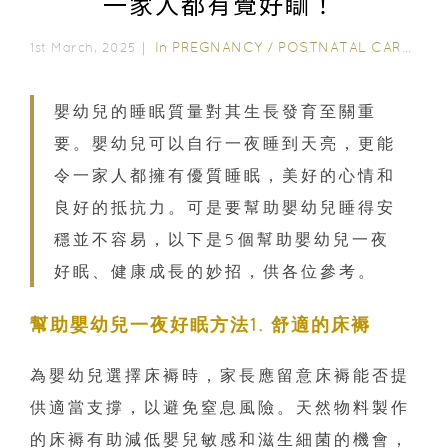
一家人都有覺好瞓！
In
PREGNANCY
/
POSTNATAL CARE
/
PA
1st March, 2025｜
嬰幼兒的睡眠質量對其生長發育至關重
要。嬰幼兒可以自行一夜睡到天亮，更能
令一家人都擁有優質睡眠，美好的心情和
良好的抵抗力。可是要幫助嬰幼兒睡得安
穩並不容易，以下是5個幫助嬰幼兒一夜
好眠、健康成長的妙招，供各位參考。
幫助嬰幼兒一夜好眠方法1. 舒適的床褥
為嬰幼兒選擇床褥時，家長應留意床褥能否提
供適當支撐，以避免窒息風險。天然物料製作
的床褥有助減低嬰兒敏感和滋生細菌的機會，