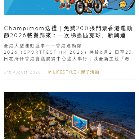
Champimom送禮｜免費200張門票香港運動
節2026載譽歸來：一次睇盡匹克球、新興運
動、街舞比賽＋逾百運動品牌展覽
全港大型運動盛事——香港運動節
2026（SPORTFEST HK 2026）將於8月21日至23
日在灣仔香港會議展覽中心盛大舉行，以全新主題「敢
運動大排檔」登場，集合...
In
LIFESTYLE
/
親子活動
3rd August, 2026 ｜