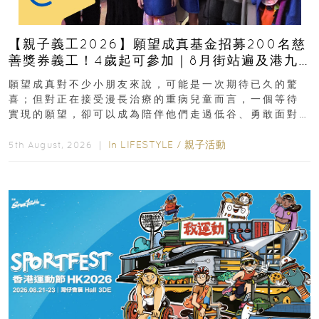
【親子義工2026】願望成真基金招募200名慈
善獎券義工！4歲起可參加｜8月街站遍及港九
新界
願望成真對不少小朋友來說，可能是一次期待已久的驚
喜；但對正在接受漫長治療的重病兒童而言，一個等待
實現的願望，卻可以成為陪伴他們走過低谷、勇敢面對
逆境的重要力量。▲ 願...
In
LIFESTYLE
/
親子活動
5th August, 2026 ｜