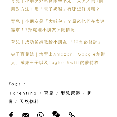
育兒｜小朋友外出食飯坐不定、大哭大鬧5個
應對方法！用「電子奶嘴」有哪些好與壞？
育兒｜小朋友是「大喊包」？原來他們在表達
需求！3招處理小朋友哭鬧情況
育兒｜成功爸媽教給小朋友 「10堂必修課」
尖子育兒法｜培育出Amazon、Google創辦
人、威廉王子以及Taylor Swift的蒙特梭利
教學法？香港都可以學！
Tags :
Parenting
/
育兒
/
嬰兒床褥
/
睡
眠
/
天然物料