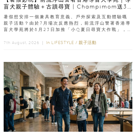
盲犬親子體驗＋古蹟尋寶 | Champimom送3
組免費名額
暑假想安排一個兼具教育意義、戶外探索及互動體驗嘅
親子活動？由於7月場次反應熱烈，前流浮山警署香港導
盲犬學苑將於8月23日加推「小Q夏日尋寶大作戰」，家
長與小朋友可以走進前流浮山警署...
In
LIFESTYLE
/
親子活動
7th August, 2026 ｜