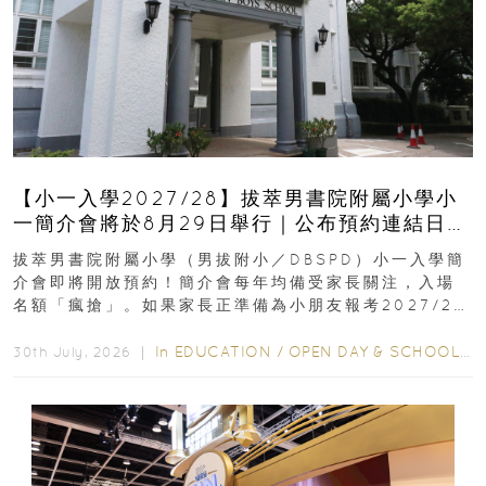
【小一入學2027/28】拔萃男書院附屬小學小
一簡介會將於8月29日舉行｜公布預約連結日期
｜更設有網上重溫
拔萃男書院附屬小學（男拔附小／DBSPD）小一入學簡
介會即將開放預約！簡介會每年均備受家長關注，入場
名額「瘋搶」。如果家長正準備為小朋友報考2027/28
學年小一，想...
In
EDUCATION
/
OPEN DAY & SCHOOL EVENTS
30th July, 2026 ｜