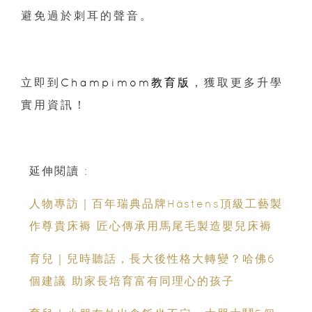
避免過於刺耳的聲音。
立即到
Champimom教育版
，獲取更多升學
實用資訊！
延伸閱讀 :
人物專訪｜百年瑞典品牌Hästens頂級工藝製
作尊貴床褥 匠心傳承用馬尾毛製造嬰兒床褥
育兒｜兒時聽話，長大後性格大轉變？哈佛6
個建議 助家長培育富有同理心的孩子