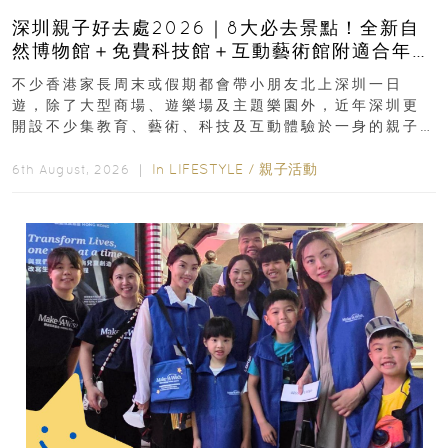
深圳親子好去處2026｜8大必去景點！全新自
然博物館＋免費科技館＋互動藝術館附適合年
齡、交通、門票、開放時間
不少香港家長周末或假期都會帶小朋友北上深圳一日
遊，除了大型商場、遊樂場及主題樂園外，近年深圳更
開設不少集教育、藝術、科技及互動體驗於一身的親子
好去處！暑假唔想再行商場...
In
LIFESTYLE
/
親子活動
6th August, 2026 ｜