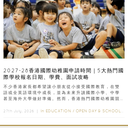
2027-28香港國際幼稚園申請時間｜5大熱門國
際學校報名日期、學費、面試攻略
不少香港家長都希望讓小朋友從小接受國際教育，在雙
語或全英語環境中成長，並為未來升讀國際小學、中學
甚至海外大學做好準備。然而，香港熱門國際幼稚園競
爭激烈，大部分學校會於入學前約一年開始接受申請...
In
EDUCATION
/
OPEN DAY & SCHOOL EVENTS
27th July, 2026 ｜