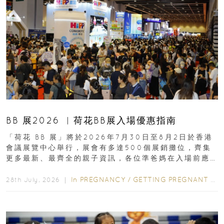
BB 展2026 ︳荷花BB展入場優惠指南
「荷花 BB 展」將於2026年7月30日至8月2日於香港
會議展覽中心舉行，展會有多達500個展銷攤位，齊集
更多最新、最齊全的親子資訊，各位準爸媽在入場前應
先閱讀購物指南...
In
PREGNANCY
/
GETTING PREGNANT
/
P
28th July, 2026 ｜