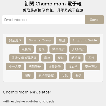
訂閱
Champimom
電子報
獲取最新懷孕育兒、升學及親子資訊
Send
兒童桌球
SummerCamp
加固
ShoppingGuide
走佬袋
育兒
醫生專訪
人物專訪
香港父母首選品牌
產後
產前
幼稚園
孕婦
小一入學
國際學校
海外升學
IB放榜
學校專訪
濕疹
親子好去處
母乳
毛孩
Champimom
Newsletter
With exclusive updates and deals