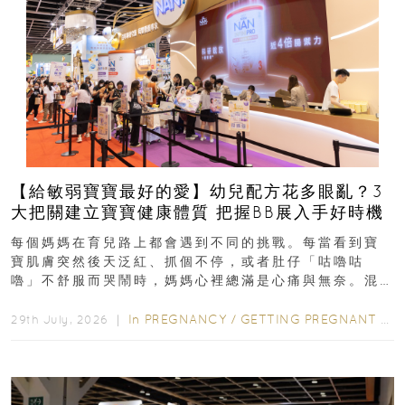
【給敏弱寶寶最好的愛】幼兒配方花多眼亂？3
大把關建立寶寶健康體質 把握BB展入手好時機
每個媽媽在育兒路上都會遇到不同的挑戰。每當看到寶
寶肌膚突然後天泛紅、抓個不停，或者肚仔「咕嚕咕
嚕」不舒服而哭鬧時，媽媽心裡總滿是心痛與無奈。混
合餵養揀奶粉？選擇幼兒配...
In
PREGNANCY
/
GETTING PREGNANT
/
P
29th July, 2026 ｜