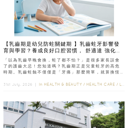
【乳齒期是幼兒防蛀關鍵期 】乳齒蛀牙影響發
育與學習？養成良好口腔習慣， 舒適達 強化琺
瑯質 兒童牙膏防護指南
「以為乳齒早晚會換，蛀了都不怕？」是很多家長誤會
了的護齒大忌！您知道嗎？乳齒期正是兒童蛀牙的高危
時期。乳齒蛀蝕不僅僅是「牙痛」那麼簡單，就算換恆
齒也有影響！後果將如骨牌效應般...
In
HEALTH & BEAUTY
/
HEALTH CARE
/
LIFESTYLE
31st July, 2026 ｜