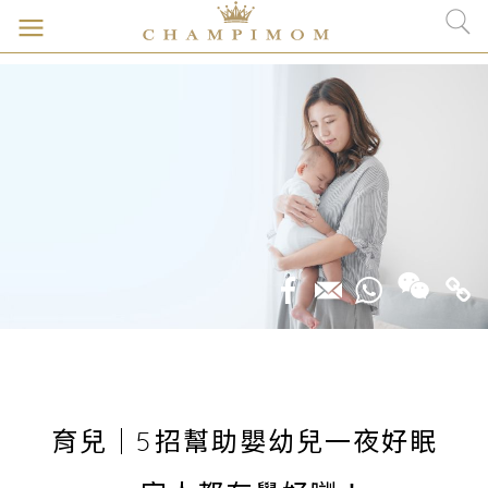
育兒｜5招幫助嬰幼兒一夜好眠