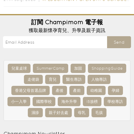
訂閱
Champimom
電子報
獲取最新懷孕育兒、升學及親子資訊
Send
兒童桌球
SummerCamp
加固
ShoppingGuide
走佬袋
育兒
醫生專訪
人物專訪
香港父母首選品牌
產後
產前
幼稚園
孕婦
小一入學
國際學校
海外升學
IB放榜
學校專訪
濕疹
親子好去處
母乳
毛孩
Champimom
Newsletter