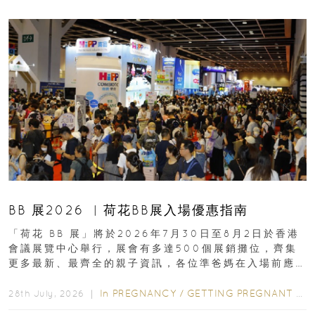
BB 展2026 ︳荷花BB展入場優惠指南
「荷花 BB 展」將於2026年7月30日至8月2日於香港
會議展覽中心舉行，展會有多達500個展銷攤位，齊集
更多最新、最齊全的親子資訊，各位準爸媽在入場前應
先閱讀購物指南...
In
PREGNANCY
/
GETTING PREGNANT
/
P
28th July, 2026 ｜