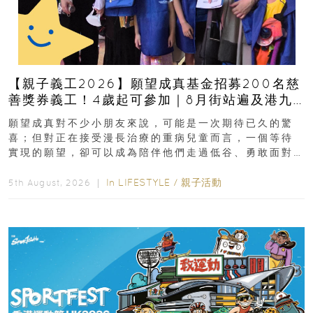
【親子義工2026】願望成真基金招募200名慈
善獎券義工！4歲起可參加｜8月街站遍及港九
新界
願望成真對不少小朋友來說，可能是一次期待已久的驚
喜；但對正在接受漫長治療的重病兒童而言，一個等待
實現的願望，卻可以成為陪伴他們走過低谷、勇敢面對
逆境的重要力量。▲ 願...
In
LIFESTYLE
/
親子活動
5th August, 2026 ｜