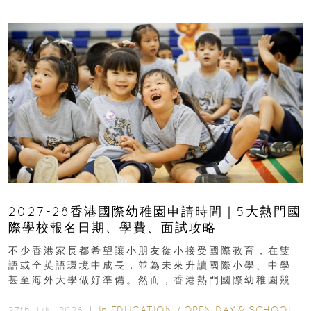
2027-28香港國際幼稚園申請時間｜5大熱門國
際學校報名日期、學費、面試攻略
不少香港家長都希望讓小朋友從小接受國際教育，在雙
語或全英語環境中成長，並為未來升讀國際小學、中學
甚至海外大學做好準備。然而，香港熱門國際幼稚園競
爭激烈，大部分學校會於入學前約一年開始接受申請...
In
EDUCATION
/
OPEN DAY & SCHOOL EVENTS
27th July, 2026 ｜