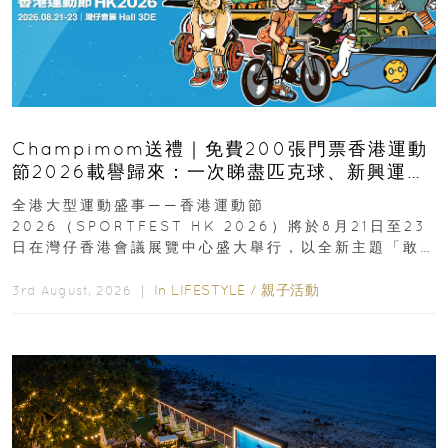
Champimom送禮｜免費200張門票香港運動
節2026載譽歸來：一次睇盡匹克球、新興運
動、街舞比賽＋逾百運動品牌展覽
全港大型運動盛事——香港運動節
2026（SPORTFEST HK 2026）將於8月21日至23
日在灣仔香港會議展覽中心盛大舉行，以全新主題「敢
運動大排檔」登場，集合...
In
LIFESTYLE
/
親子活動
3rd August, 2026 ｜