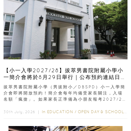
【小一入學2027/28】拔萃男書院附屬小學小
一簡介會將於8月29日舉行｜公布預約連結日期
｜更設有網上重溫
拔萃男書院附屬小學（男拔附小／DBSPD）小一入學簡
介會即將開放預約！簡介會每年均備受家長關注，入場
名額「瘋搶」。如果家長正準備為小朋友報考2027/28
學年小一，想...
In
EDUCATION
/
OPEN DAY & SCHOOL EVENTS
30th July, 2026 ｜