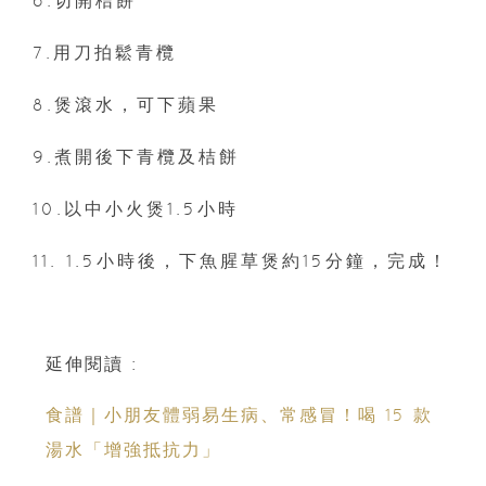
7.用刀拍鬆青欖
8.煲滾水，可下蘋果
9.煮開後下青欖及桔餅
10.以中小火煲1.5小時
11. 1.5小時後，下魚腥草煲約15分鐘，完成！
延伸閱讀 :
食譜｜小朋友體弱易生病、常感冒！喝 15 款
湯水「增強抵抗力」