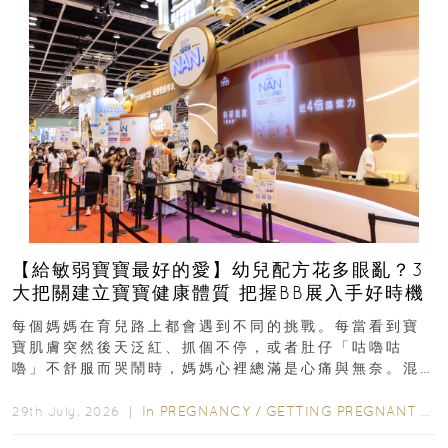
【給敏弱寶寶最好的愛】幼兒配方花多眼亂？3
大把關建立寶寶健康體質 把握BB展入手好時機
每個媽媽在育兒路上都會遇到不同的挑戰。每當看到寶
寶肌膚突然後天泛紅、抓個不停，或者肚仔「咕嚕咕
嚕」不舒服而哭鬧時，媽媽心裡總滿是心痛與無奈。混
合餵養揀奶粉？選擇幼兒配...
In
PREGNANCY
/
GETTING PREGNANT
/
P
29th July, 2026 ｜