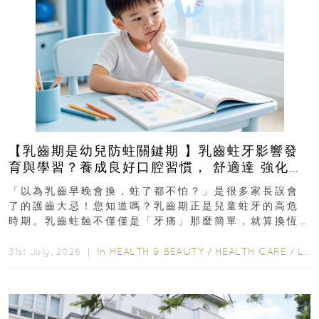
【乳齒期是幼兒防蛀關鍵期 】乳齒蛀牙影響發
育與學習？養成良好口腔習慣， 舒適達 強化琺
瑯質 兒童牙膏防護指南
「以為乳齒早晚會換，蛀了都不怕？」是很多家長誤會
了的護齒大忌！您知道嗎？乳齒期正是兒童蛀牙的高危
時期。乳齒蛀蝕不僅僅是「牙痛」那麼簡單，就算換恆
齒也有影響！後果將如骨牌效應般...
In
HEALTH & BEAUTY
/
HEALTH CARE
/
LIFESTYLE
31st July, 2026 ｜