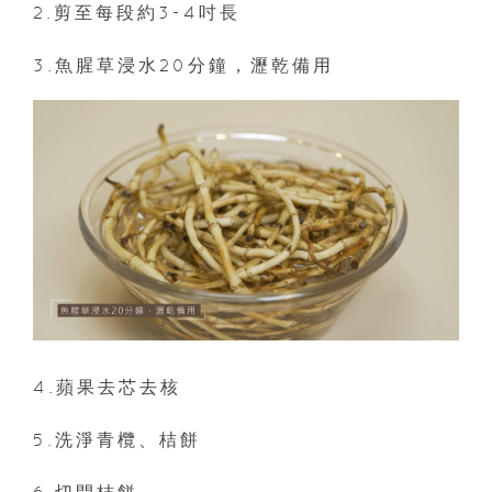
2.剪至每段約3-4吋長
3.魚腥草浸水20分鐘，瀝乾備用
4.蘋果去芯去核
5.洗淨青欖、桔餅
6.切開桔餅