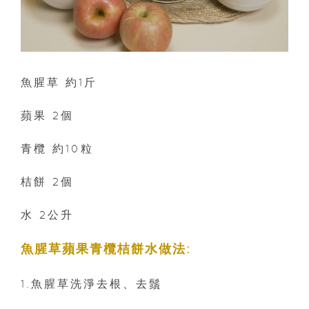
魚腥草 約1斤
蘋果 2個
青欖 約10粒
桔餅 2個
水 2公升
魚腥草蘋果青欖桔餅水做法:
1.魚腥草洗淨去根、去鬚