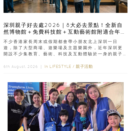
深圳親子好去處2026｜8大必去景點！全新自
然博物館＋免費科技館＋互動藝術館附適合年
齡、交通、門票、開放時間
不少香港家長周末或假期都會帶小朋友北上深圳一日
遊，除了大型商場、遊樂場及主題樂園外，近年深圳更
開設不少集教育、藝術、科技及互動體驗於一身的親子
好去處！暑假唔想再行商場...
In
LIFESTYLE
/
親子活動
6th August, 2026 ｜