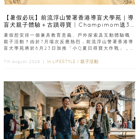
【暑假必玩】前流浮山警署香港導盲犬學苑｜導
盲犬親子體驗＋古蹟尋寶 | Champimom送3
組免費名額
暑假想安排一個兼具教育意義、戶外探索及互動體驗嘅
親子活動？由於7月場次反應熱烈，前流浮山警署香港導
盲犬學苑將於8月23日加推「小Q夏日尋寶大作戰」，家
長與小朋友可以走進前流浮山警署...
In
LIFESTYLE
/
親子活動
7th August, 2026 ｜