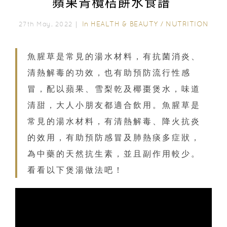
蘋果青欖桔餅水食譜
In
HEALTH & BEAUTY
/
NUTRITION
27th May, 2022｜
魚腥草是常見的湯水材料，有抗菌消炎、
清熱解毒的功效，也有助預防流行性感
冒，配以蘋果、雪梨乾及椰棗煲水，味道
清甜，大人小朋友都適合飲用。魚腥草是
常見的湯水材料，有清熱解毒、降火抗炎
的效用，有助預防感冒及肺熱痰多症狀，
為中藥的天然抗生素，並且副作用較少。
看看以下煲湯做法吧！