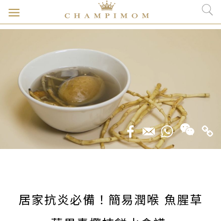
居家抗炎必備！簡易潤喉 魚腥草