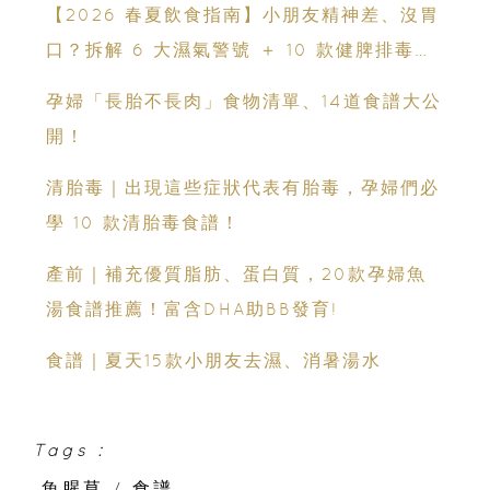
【2026 春夏飲食指南】小朋友精神差、沒胃
口？拆解 6 大濕氣警號 ＋ 10 款健脾排毒祛
濕粥食譜
孕婦「長胎不長肉」食物清單、14道食譜大公
開！
清胎毒｜出現這些症狀代表有胎毒，孕婦們必
學 10 款清胎毒食譜！
產前｜補充優質脂肪、蛋白質，20款孕婦魚
湯食譜推薦！富含DHA助BB發育!
食譜｜夏天15款小朋友去濕、消暑湯水
Tags :
魚腥草
/
食譜