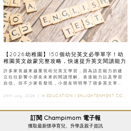
【2026幼稚園】150個幼兒英文必學單字！幼
稚園英文啟蒙完整攻略，快速提升英文閱讀能力
許多家長越來越重視幼兒英文學習，因為語言能力的建
立往往影響小朋友未來的閱讀理解、表達能力以及學習
自信。但不少家長發現，小朋友明明學了很多英文單
字，真正開始閱讀英文故事書時，仍然容易卡住...
In
EDUCATION
/
ENLIGHTENMENT CORNER
26th July, 2026 ｜
訂閱
Champimom
電子報
獲取最新懷孕育兒、升學及親子資訊