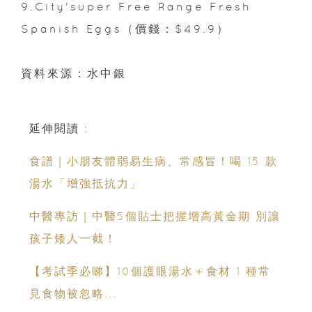
9.City'super Free Range Fresh
Spanish Eggs（價錢：$49.9）
資料來源：水中銀
延伸閱讀 :
食譜｜小朋友體弱易生病、常感冒！喝 15 款
湯水「增強抵抗力」
中醫專訪｜中醫5個貼士把握增高黃金期 別讓
孩子矮人一截！
【考試季必睇】10個護眼湯水＋食材 1 種常
見食物被忽略...