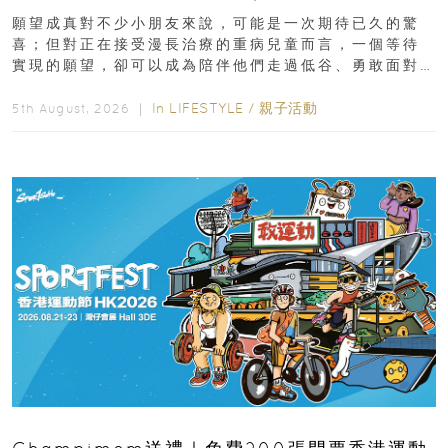
新界
願望成真對不少小朋友來說，可能是一次期待已久的驚
喜；但對正在接受漫長治療的重病兒童而言，一個等待
實現的願望，卻可以成為陪伴他們走過低谷、勇敢面對
逆境的重要力量。▲ 願...
In
LIFESTYLE
/
親子活動
5th August, 2026 ｜