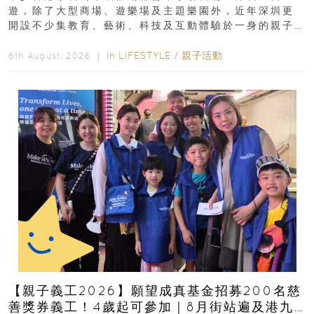
遊，除了大型商場、遊樂場及主題樂園外，近年深圳更
開設不少集教育、藝術、科技及互動體驗於一身的親子
好去處！暑假唔想再行商場...
In
LIFESTYLE
/
親子活動
6th August, 2026 ｜
【親子義工2026】願望成真基金招募200名慈
善獎券義工！4歲起可參加｜8月街站遍及港九