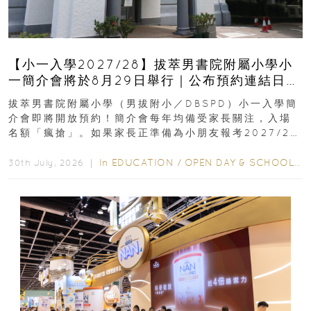
【小一入學2027/28】拔萃男書院附屬小學小
一簡介會將於8月29日舉行｜公布預約連結日期
｜更設有網上重溫
拔萃男書院附屬小學（男拔附小／DBSPD）小一入學簡
介會即將開放預約！簡介會每年均備受家長關注，入場
名額「瘋搶」。如果家長正準備為小朋友報考2027/28
學年小一，想...
In
EDUCATION
/
OPEN DAY & SCHOOL EVENTS
30th July, 2026 ｜