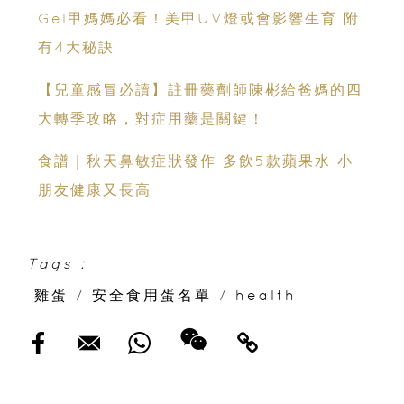
Gel甲媽媽必看！美甲UV燈或會影響生育 附
有4大秘訣
【兒童感冒必讀】註冊藥劑師陳彬給爸媽的四
大轉季攻略，對症用藥是關鍵！
食譜｜秋天鼻敏症狀發作 多飲5款蘋果水 小
朋友健康又長高
Tags :
雞蛋
/
安全食用蛋名單
/
health