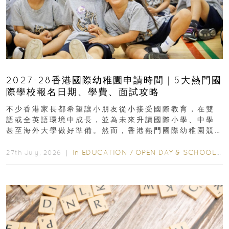
2027-28香港國際幼稚園申請時間｜5大熱門國
際學校報名日期、學費、面試攻略
不少香港家長都希望讓小朋友從小接受國際教育，在雙
語或全英語環境中成長，並為未來升讀國際小學、中學
甚至海外大學做好準備。然而，香港熱門國際幼稚園競
爭激烈，大部分學校會於入學前約一年開始接受申請...
In
EDUCATION
/
OPEN DAY & SCHOOL EVENTS
27th July, 2026 ｜