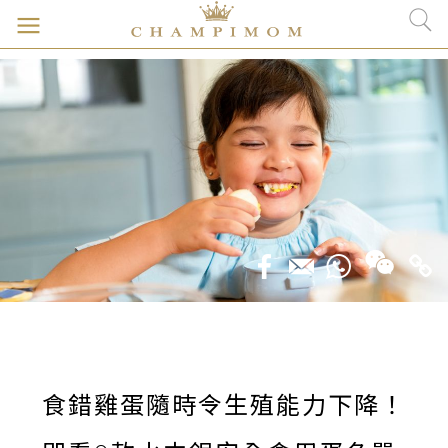
食錯雞蛋隨時令生殖能力下降！