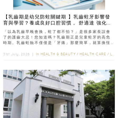
【乳齒期是幼兒防蛀關鍵期 】乳齒蛀牙影響發
育與學習？養成良好口腔習慣， 舒適達 強化琺
瑯質 兒童牙膏防護指南
「以為乳齒早晚會換，蛀了都不怕？」是很多家長誤會
了的護齒大忌！您知道嗎？乳齒期正是兒童蛀牙的高危
時期。乳齒蛀蝕不僅僅是「牙痛」那麼簡單，就算換恆
齒也有影響！後果將如骨牌效應般...
In
HEALTH & BEAUTY
/
HEALTH CARE
/
LIFESTYLE
31st July, 2026 ｜