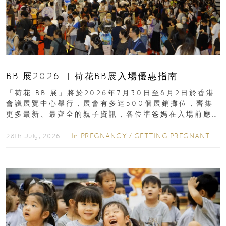
BB 展2026 ︳荷花BB展入場優惠指南
「荷花 BB 展」將於2026年7月30日至8月2日於香港
會議展覽中心舉行，展會有多達500個展銷攤位，齊集
更多最新、最齊全的親子資訊，各位準爸媽在入場前應
先閱讀購物指南...
In
PREGNANCY
/
GETTING PREGNANT
/
P
28th July, 2026 ｜