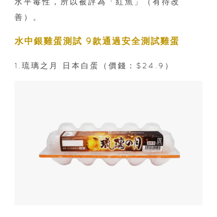
水平毒性，所以被評為「紅魚」（有待改
善）。
水中銀雞蛋測試 9款通過安全測試雞蛋
1.琉璃之月 日本白蛋（價錢：$24.9）