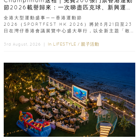
Champimom送禮｜免費200張門票香港運動
節2026載譽歸來：一次睇盡匹克球、新興運
動、街舞比賽＋逾百運動品牌展覽
全港大型運動盛事——香港運動節
2026（SPORTFEST HK 2026）將於8月21日至23
日在灣仔香港會議展覽中心盛大舉行，以全新主題「敢
運動大排檔」登場，集合...
In
LIFESTYLE
/
親子活動
3rd August, 2026 ｜