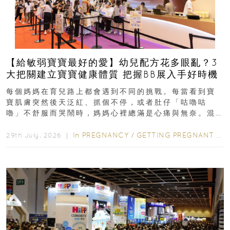
【給敏弱寶寶最好的愛】幼兒配方花多眼亂？3
大把關建立寶寶健康體質 把握BB展入手好時機
每個媽媽在育兒路上都會遇到不同的挑戰。每當看到寶
寶肌膚突然後天泛紅、抓個不停，或者肚仔「咕嚕咕
嚕」不舒服而哭鬧時，媽媽心裡總滿是心痛與無奈。混
合餵養揀奶粉？選擇幼兒配...
In
PREGNANCY
/
GETTING PREGNANT
/
P
29th July, 2026 ｜