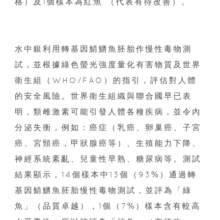
格）及1個樣本為紅魚 （代表有待改善）。
水中銀利用轉基因鯖鱂魚胚胎作慢性毒物測
試，並根據綠色螢光強度量化有害物質及世界
衛生組（WHO/FAO）的指引，評估對人體
的安全風險。世界衛生組織與聯合國早已表
明，類雌激素可能引發人體各種疾病，並令內
分泌失衡，例如：癌症（乳癌、卵巢癌、子宮
癌、宮頸癌，甲狀腺癌等）、生殖能力下降、
神經系統紊亂、兒童性早熟、糖尿病等。測試
結果顯示，14個樣本中13個（93%）通過轉
基因鯖鱂魚胚胎慢性毒物測試，並評為「綠
魚」（品質卓越），1個（7%）樣本含有較高