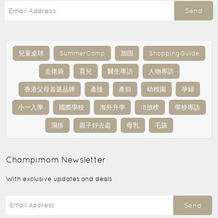
Send
兒童桌球
SummerCamp
加固
ShoppingGuide
走佬袋
育兒
醫生專訪
人物專訪
香港父母首選品牌
產後
產前
幼稚園
孕婦
小一入學
國際學校
海外升學
IB放榜
學校專訪
濕疹
親子好去處
母乳
毛孩
Champimom
Newsletter
With exclusive updates and deals
Send