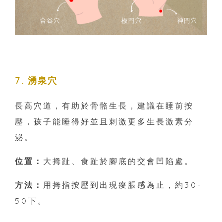
7. 湧泉穴
長高穴道，有助於骨骼生長，建議在睡前按
壓，孩子能睡得好並且刺激更多生長激素分
泌。
位置：
大拇趾、食趾於腳底的交會凹陷處。
方法：
用拇指按壓到出現痠脹感為止，約30-
50下。