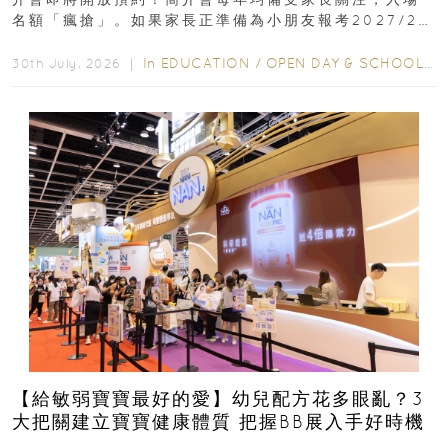
名額「瘋搶」。如果家長正準備為小朋友報考2027/28
學年小一，想...
In
EDUCATION
/
OPEN DAY & SCHOOL EVENTS
30th July, 2026 ｜
【給敏弱寶寶最好的愛】幼兒配方花多眼亂？3
大把關建立寶寶健康體質 把握BB展入手好時機