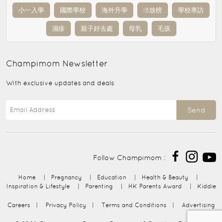
小一入學
國際學校
海外升學
IB放榜
學校專訪
濕疹
親子好去處
母乳
毛孩
Champimom
Newsletter
With exclusive updates and deals
Send
Follow Champimom :
Home
|
Pregnancy
|
Education
|
Health & Beauty
|
Inspiration & Lifestyle
|
Parenting
|
HK Parents Award
|
Kiddie
Careers
|
Privacy Policy
|
Terms and Conditions
|
Advertising