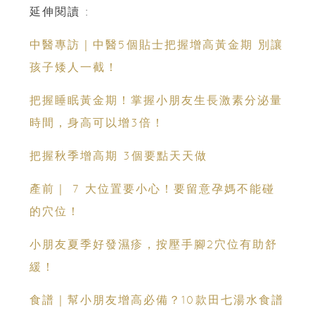
延伸閱讀 :
中醫專訪｜中醫5個貼士把握增高黃金期 別讓
孩子矮人一截！
把握睡眠黃金期！掌握小朋友生長激素分泌量
時間，身高可以增3倍！
把握秋季增高期 3個要點天天做
產前｜ 7 大位置要小心！要留意孕媽不能碰
的穴位！
小朋友夏季好發濕疹，按壓手腳2穴位有助舒
緩！
食譜｜幫小朋友增高必備？10款田七湯水食譜