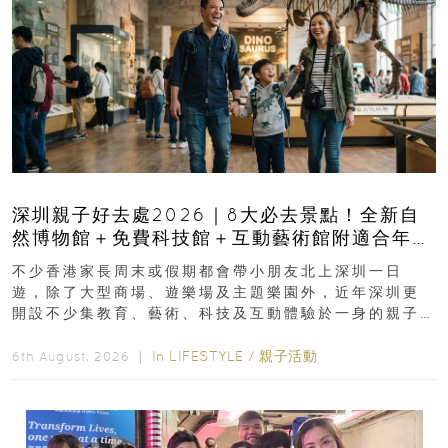
深圳親子好去處2026｜8大必去景點！全新自
然博物館＋免費科技館＋互動藝術館附適合年
齡、交通、門票、開放時間
不少香港家長周末或假期都會帶小朋友北上深圳一日
遊，除了大型商場、遊樂場及主題樂園外，近年深圳更
開設不少集教育、藝術、科技及互動體驗於一身的親子
好去處！暑假唔想再行商場...
In
LIFESTYLE
/
親子活動
6th August, 2026 ｜