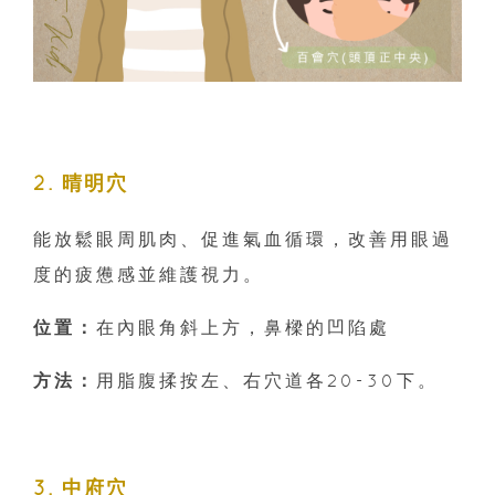
2. 晴明穴
能放鬆眼周肌肉、促進氣血循環，改善用眼過
度的疲憊感並維護視力。
位置：
在內眼角斜上方，鼻樑的凹陷處
方法：
用脂腹揉按左、右穴道各20-30下。
3. 中府穴