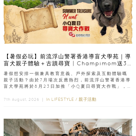
【暑假必玩】前流浮山警署香港導盲犬學苑｜導
盲犬親子體驗＋古蹟尋寶 | Champimom送3
組免費名額
暑假想安排一個兼具教育意義、戶外探索及互動體驗嘅
親子活動？由於7月場次反應熱烈，前流浮山警署香港導
盲犬學苑將於8月23日加推「小Q夏日尋寶大作戰」，家
長與小朋友可以走進前流浮山警署...
In
LIFESTYLE
/
親子活動
7th August, 2026 ｜