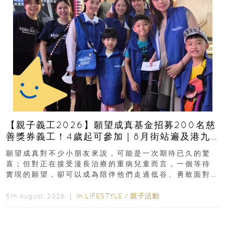
【親子義工2026】願望成真基金招募200名慈
善獎券義工！4歲起可參加｜8月街站遍及港九
新界
願望成真對不少小朋友來說，可能是一次期待已久的驚
喜；但對正在接受漫長治療的重病兒童而言，一個等待
實現的願望，卻可以成為陪伴他們走過低谷、勇敢面對
逆境的重要力量。▲ 願...
In
LIFESTYLE
/
親子活動
5th August, 2026 ｜