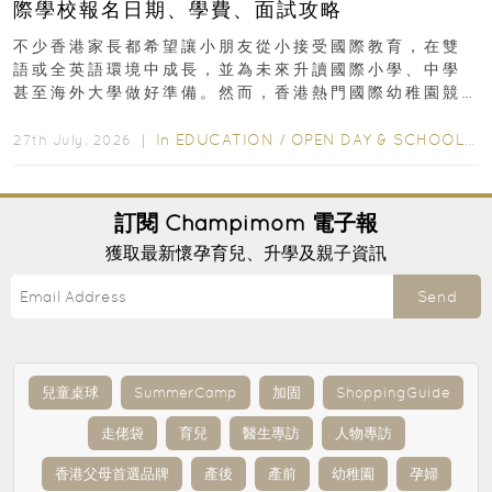
際學校報名日期、學費、面試攻略
不少香港家長都希望讓小朋友從小接受國際教育，在雙
語或全英語環境中成長，並為未來升讀國際小學、中學
甚至海外大學做好準備。然而，香港熱門國際幼稚園競
爭激烈，大部分學校會於入學前約一年開始接受申請...
In
EDUCATION
/
OPEN DAY & SCHOOL EVENTS
27th July, 2026 ｜
訂閱
Champimom
電子報
獲取最新懷孕育兒、升學及親子資訊
Send
兒童桌球
SummerCamp
加固
ShoppingGuide
走佬袋
育兒
醫生專訪
人物專訪
香港父母首選品牌
產後
產前
幼稚園
孕婦