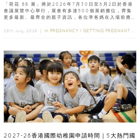
「荷花 BB 展」將於2026年7月30日至8月2日於香港
會議展覽中心舉行，展會有多達500個展銷攤位，齊集
更多最新、最齊全的親子資訊，各位準爸媽在入場前應
先閱讀購物指南...
In
PREGNANCY
/
GETTING PREGNANT
/
P
28th July, 2026 ｜
2027-28香港國際幼稚園申請時間｜5大熱門國