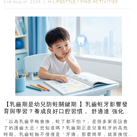
In
LIFESTYLE
/
FIND ACTIVITIES
2nd August, 2026 ｜
【乳齒期是幼兒防蛀關鍵期 】乳齒蛀牙影響發
育與學習？養成良好口腔習慣， 舒適達 強化琺
瑯質 兒童牙膏防護指南
「以為乳齒早晚會換，蛀了都不怕？」是很多家長誤會
了的護齒大忌！您知道嗎？乳齒期正是兒童蛀牙的高危
時期。乳齒蛀蝕不僅僅是「牙痛」那麼簡單，就算換恆