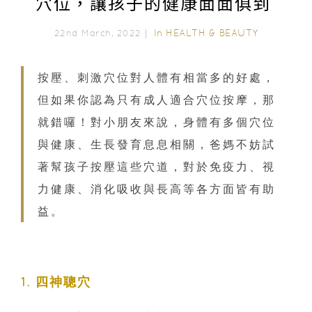
穴位，讓孩子的健康面面俱到
In
HEALTH & BEAUTY
22nd March, 2022｜
按壓、刺激穴位對人體有相當多的好處，
但如果你認為只有成人適合穴位按摩，那
就錯囉！對小朋友來說，身體有多個穴位
與健康、生長發育息息相關，爸媽不妨試
著幫孩子按壓這些穴道，對於免疫力、視
力健康、消化吸收與長高等各方面皆有助
益。
1. 四神聰穴