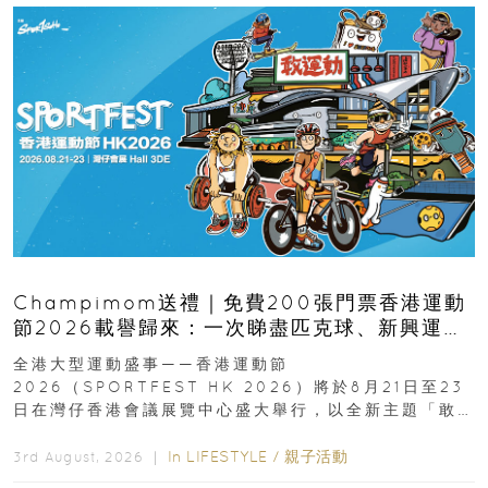
Champimom送禮｜免費200張門票香港運動
節2026載譽歸來：一次睇盡匹克球、新興運
動、街舞比賽＋逾百運動品牌展覽
全港大型運動盛事——香港運動節
2026（SPORTFEST HK 2026）將於8月21日至23
日在灣仔香港會議展覽中心盛大舉行，以全新主題「敢
運動大排檔」登場，集合...
In
LIFESTYLE
/
親子活動
3rd August, 2026 ｜