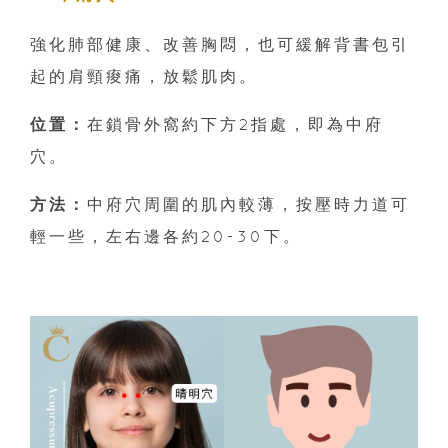
強化肺部健康、改善胸悶，也可緩解背書包引
起的肩頸痠痛，放鬆肌肉。
位置：
在鎖骨外窩約下方2指處，即為中府
穴。
方法：
中府穴周圍的肌內較薄，按壓時力道可
輕一些，左右邊各約20-30下。