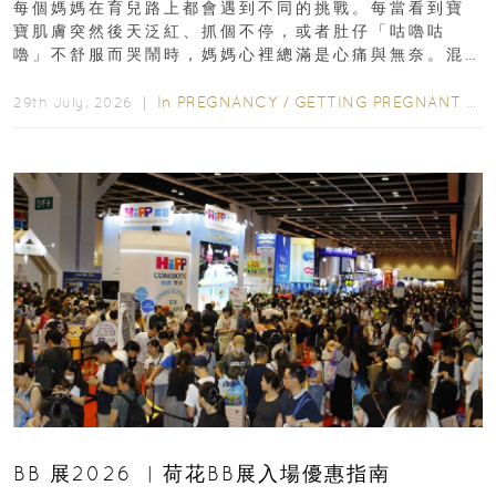
每個媽媽在育兒路上都會遇到不同的挑戰。每當看到寶
寶肌膚突然後天泛紅、抓個不停，或者肚仔「咕嚕咕
嚕」不舒服而哭鬧時，媽媽心裡總滿是心痛與無奈。混
合餵養揀奶粉？選擇幼兒配...
In
PREGNANCY
/
GETTING PREGNANT
/
P
29th July, 2026 ｜
BB 展2026 ︳荷花BB展入場優惠指南