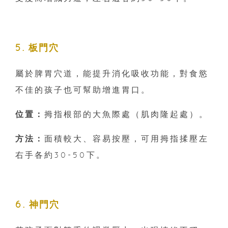
5. 板門穴
屬於脾胃穴道，能提升消化吸收功能，對食慾
不佳的孩子也可幫助增進胃口。
位置：
拇指根部的大魚際處（肌肉隆起處）。
方法：
面積較大、容易按壓，可用拇指揉壓左
右手各約30-50下。
6. 神門穴