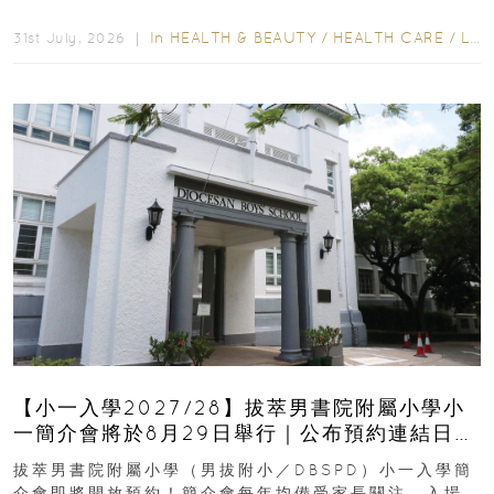
齒也有影響！後果將如骨牌效應般...
In
HEALTH & BEAUTY
/
HEALTH CARE
/
LIFESTYLE
31st July, 2026 ｜
【小一入學2027/28】拔萃男書院附屬小學小
一簡介會將於8月29日舉行｜公布預約連結日期
｜更設有網上重溫
拔萃男書院附屬小學（男拔附小／DBSPD）小一入學簡
介會即將開放預約！簡介會每年均備受家長關注，入場