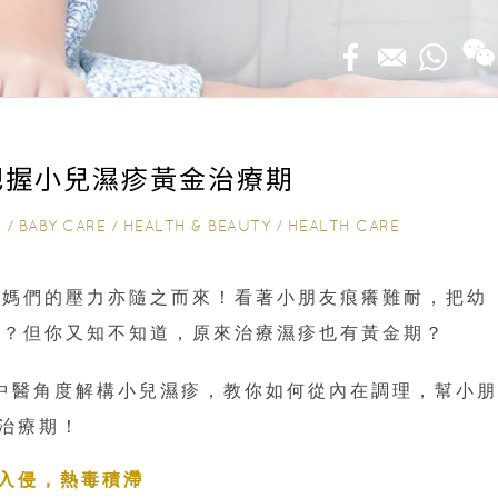
把握小兒濕疹黃金治療期
G
/
BABY CARE
/
HEALTH & BEAUTY
/
HEALTH CARE
媽媽們的壓力亦隨之而來！看著小朋友痕癢難耐，把幼
痛？但你又知不知道，原來治療濕疹也有黃金期？
從中醫角度解構小兒濕疹，教你如何從內在調理，幫小
治療期！
入侵，熱毒積滯