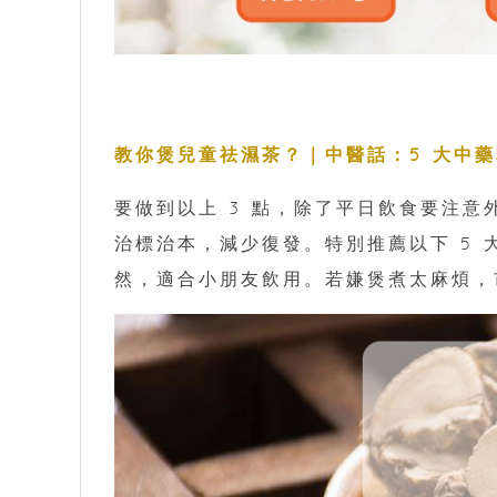
教你煲兒童祛濕茶？｜中醫話：5 大中
要做到以上 3 點，除了平日飲食要注
治標治本，減少復發。特別推薦以下 5
然，適合小朋友飲用。若嫌煲煮太麻煩，