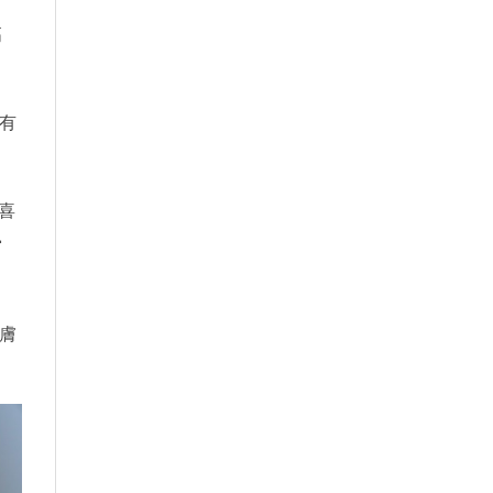
高
有
喜
當
膚