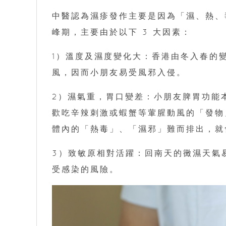
中醫認為濕疹發作主要是因為「濕、熱、
峰期，主要由於以下 3 大因素：
1）溫度及濕度變化大：香港由冬入春的變
風，因而小朋友易受風邪入侵。
2）濕氣重，胃口變差：小朋友脾胃功能
歡吃辛辣刺激或蝦蟹等葷腥動風的「發物
體內的「熱毒」、「濕邪」難而排出，就
3）致敏原相對活躍：回南天的黴濕天氣
受感染的風險。