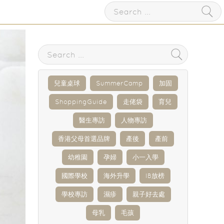
兒童桌球
SummerCamp
加固
ShoppingGuide
走佬袋
育兒
醫生專訪
人物專訪
香港父母首選品牌
產後
產前
幼稚園
孕婦
小一入學
國際學校
海外升學
IB放榜
學校專訪
濕疹
親子好去處
母乳
毛孩