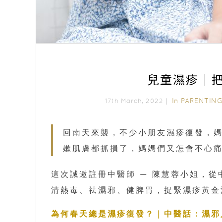
兒童濕疹｜
In
PARENTIN
17th March, 2022｜
回南天來襲，不少小朋友濕疹復發，
嫰肌膚都抓損了，媽媽們又怎會不心
這次誠邀註冊中醫師 — 陳慧蓉小姐，
清熱毒、祛濕邪、健脾胃，捉緊濕疹黃金
為何春天總是濕疹復發？｜中醫話：濕邪