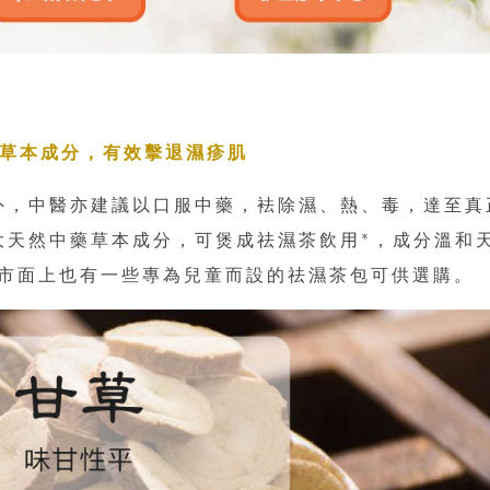
藥草本成分，有效擊退濕疹肌
意外，中醫亦建議以口服中藥，袪除濕、熱、毒，達至真
 大天然中藥草本成分，可煲成祛濕茶飲用*，成分溫和
市面上也有一些專為兒童而設的祛濕茶包可供選購。