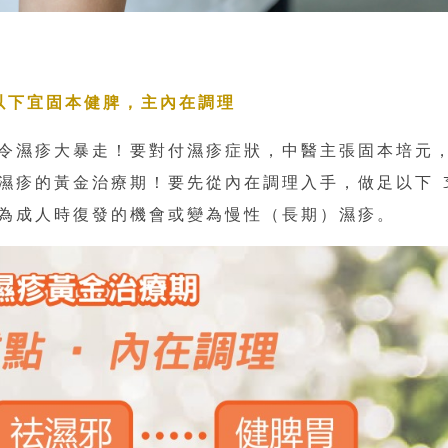
以下宜固本健脾，主內在調理
令濕疹大暴走！要對付濕疹症狀，中醫主張固本培元
兒濕疹的黃金治療期！要先從內在調理入手，做足以下 
為成人時復發的機會或變為慢性（長期）濕疹。