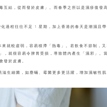
毒互結，從而發於皮膚」。而春季之所以是濕疹復發
化過程往往不足 1 星期，加上香港的春天是潮濕且帶
本來就較虛弱，容易積滯「熱毒」。若飲食不節制，又
」，就很容易令脾胃受損，導致體內產生「濕邪」。
會發於皮膚。
易滋生細菌，如塵蟎、霉菌更多更活躍，增加濕敏性肌