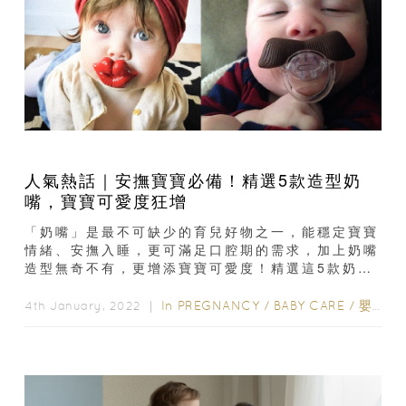
人氣熱話｜安撫寶寶必備！精選5款造型奶
嘴，寶寶可愛度狂增
「奶嘴」是最不可缺少的育兒好物之一，能穩定寶寶
情緒、安撫入睡，更可滿足口腔期的需求，加上奶嘴
造型無奇不有，更增添寶寶可愛度！精選這5款奶
嘴，身為爸媽的你們最鍾意哪一款？1....
In
PREGNANCY
/
BABY CARE
/
嬰兒用品及衣物
4th January, 2022 ｜