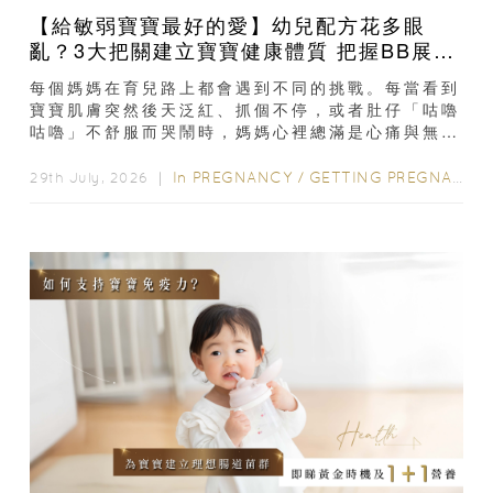
【給敏弱寶寶最好的愛】幼兒配方花多眼
亂？3大把關建立寶寶健康體質 把握BB展入
手好時機
每個媽媽在育兒路上都會遇到不同的挑戰。每當看到
寶寶肌膚突然後天泛紅、抓個不停，或者肚仔「咕嚕
咕嚕」不舒服而哭鬧時，媽媽心裡總滿是心痛與無
奈。混合餵養揀奶粉？選擇幼兒配...
In
PREGNANCY
/
GETTING PREGNANT
/
29th July, 2026 ｜