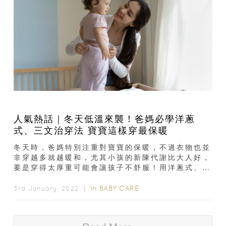
人氣熱話｜冬天低溫來襲！爸媽必學洋蔥
式、三文治穿法 寶寶這樣穿最保暖
冬天時，爸媽特別注重對寶寶的保暖，不過衣物也並
非穿越多就越暖和，尤其小孩的新陳代謝比大人好，
要是穿得太厚重可能會讓孩子不舒服！用洋蔥式、三
文治穿法幫寶寶禦寒，即是冬天最佳保暖之道...
In
BABY CARE
3rd January, 2022 ｜