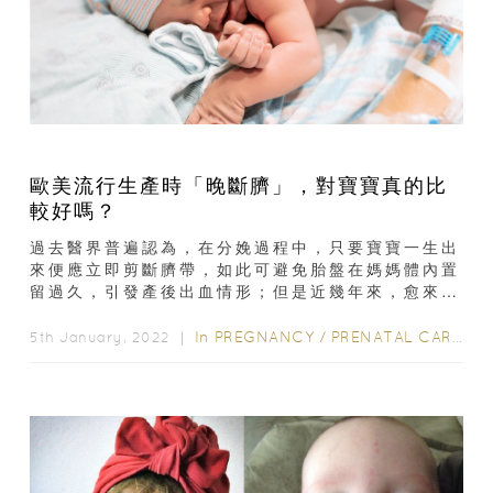
歐美流行生產時「晚斷臍」，對寶寶真的比
較好嗎？
過去醫界普遍認為，在分娩過程中，只要寶寶一生出
來便應立即剪斷臍帶，如此可避免胎盤在媽媽體內置
留過久，引發產後出血情形；但是近幾年來，愈來愈
多的研究都顯示，生產時延遲斷臍可為寶寶帶來很多
好處...
In
PREGNANCY
/
PRENATAL CARE
/
B
5th January, 2022 ｜