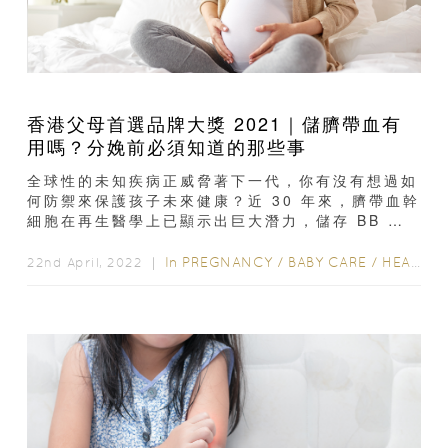
香港父母首選品牌大獎 2021｜儲臍帶血有
用嗎？分娩前必須知道的那些事
全球性的未知疾病正威脅著下一代，你有沒有想過如
何防禦來保護孩子未來健康？近 30 年來，臍帶血幹
細胞在再生醫學上已顯示出巨大潛力，儲存 BB 的
臍帶血成為很多準爸媽的討論熱話～若你還在考慮儲
存與否...
In
PREGNANCY
/
BABY CARE
/
HEALTH & BEAUTY
22nd April, 2022 ｜