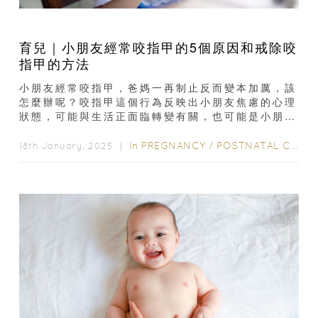
育兒｜小朋友經常咬指甲的5個原因和戒除咬
指甲的方法
小朋友經常咬指甲，爸媽一再制止反而變本加厲，該
怎麼辦呢？咬指甲這個行為反映出小朋友焦慮的心理
狀態，可能與生活正面臨轉變有關，也可能是小朋友
想吸引父母的注意力。立即了解...
In
PREGNANCY
/
POSTNATAL CARE
18th January, 2025 ｜