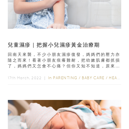
兒童濕疹｜把握小兒濕疹黃金治療期
回南天來襲，不少小朋友濕疹復發，媽媽們的壓力亦
隨之而來！看著小朋友痕癢難耐，把幼嫰肌膚都抓損
了，媽媽們又怎會不心痛？但你又知不知道，原來治
療濕疹也有黃金期？這次誠邀註冊中醫師 — 陳慧蓉
小姐...
In
PARENTING
/
BABY CARE
/
HEALTH & BEAUTY
17th March, 2022 ｜