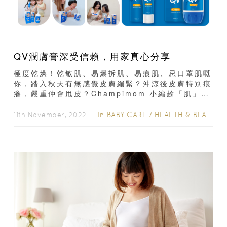
QV潤膚膏深受信賴，用家真心分享
極度乾燥！乾敏肌、易爆拆肌、易痕肌、忌口罩肌嘅
你，踏入秋天有無感覺皮膚繃緊？沖涼後皮膚特別痕
癢，嚴重仲會甩皮？Champimom 小編趁「肌」出
動，訪問咗一眾「無心肌」人士，發現不少真實用家
都認同...
In
BABY CARE
/
HEALTH & BEAUTY
11th November, 2022 ｜