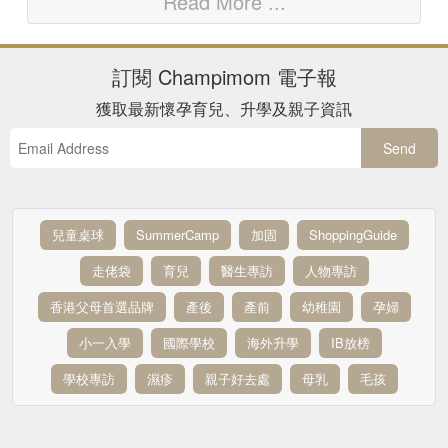
Read More ...
訂閱
Champimom
電子報
獲取最新懷孕育兒、升學及親子資訊
Send
兒童桌球
SummerCamp
加固
ShoppingGuide
走佬袋
育兒
醫生專訪
人物專訪
香港父母首選品牌
產後
產前
幼稚園
孕婦
小一入學
國際學校
海外升學
IB放榜
學校專訪
濕疹
親子好去處
母乳
毛孩