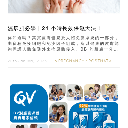
濕疹肌必學｜24 小時長效保濕大法！
你知道嗎？其實皮膚也屬於人體免疫系統的一部分，
由多種免疫細胞和免疫因子組成，所以健康的皮膚能
夠保護人體免受外來病原體侵入。BB 的肌膚十分幼
嫩，尤其是濕疹 BB 就更加脆弱！濕疹是免疫力失
調的一種...
In
PREGNANCY
/
POSTNATAL CARE
20th January, 2023 ｜