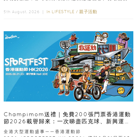
逆境的重要力量。▲ 願...
In
LIFESTYLE
/
親子活動
5th August, 2026 ｜
Champimom送禮｜免費200張門票香港運動
節2026載譽歸來：一次睇盡匹克球、新興運
動、街舞比賽＋逾百運動品牌展覽
全港大型運動盛事——香港運動節