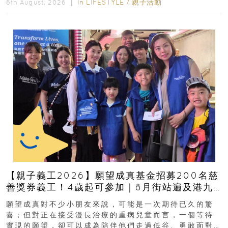
In
LIFESTYLE
/
親子活動
6th August, 2026 ｜
【親子義工2026】願望成真基金招募200名慈
善獎券義工！4歲起可參加｜8月街站遍及港九
新界
願望成真對不少小朋友來說，可能是一次期待已久的驚
喜；但對正在接受漫長治療的重病兒童而言，一個等待
實現的願望，卻可以成為陪伴他們走過低谷、勇敢面對