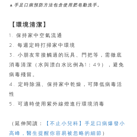
▲手足口病預防方法包含使用肥皂勤洗手。
【環境清潔】
1. 保持家中空氣流通
2. 每週定時打掃家中環境
3. 小朋友常接觸過的玩具、門把等，需徹底
消毒清潔（水與漂白水比例為1：49），避免
病毒殘留。
4. 定時除濕、保持家中乾燥，可降低病毒活
性
5. 可適時使用紫外線燈進行環境消毒
（延伸閱讀：
【不止小兒科】手足口病爆發小
高峰，醫生提醒你容易被忽略的細節
）