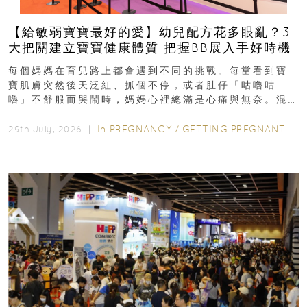
【給敏弱寶寶最好的愛】幼兒配方花多眼亂？3
大把關建立寶寶健康體質 把握BB展入手好時機
每個媽媽在育兒路上都會遇到不同的挑戰。每當看到寶
寶肌膚突然後天泛紅、抓個不停，或者肚仔「咕嚕咕
嚕」不舒服而哭鬧時，媽媽心裡總滿是心痛與無奈。混
合餵養揀奶粉？選擇幼兒配...
In
PREGNANCY
/
GETTING PREGNANT
/
P
29th July, 2026 ｜