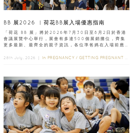
BB 展2026 ︳荷花BB展入場優惠指南
「荷花 BB 展」將於2026年7月30日至8月2日於香港
會議展覽中心舉行，展會有多達500個展銷攤位，齊集
更多最新、最齊全的親子資訊，各位準爸媽在入場前應
先閱讀購物指南...
In
PREGNANCY
/
GETTING PREGNANT
/
P
28th July, 2026 ｜