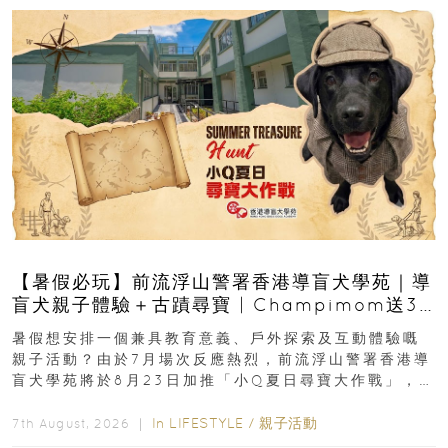
【暑假必玩】前流浮山警署香港導盲犬學苑｜導
盲犬親子體驗＋古蹟尋寶 | Champimom送3
組免費名額
暑假想安排一個兼具教育意義、戶外探索及互動體驗嘅
親子活動？由於7月場次反應熱烈，前流浮山警署香港導
盲犬學苑將於8月23日加推「小Q夏日尋寶大作戰」，家
長與小朋友可以走進前流浮山警署...
In
LIFESTYLE
/
親子活動
7th August, 2026 ｜