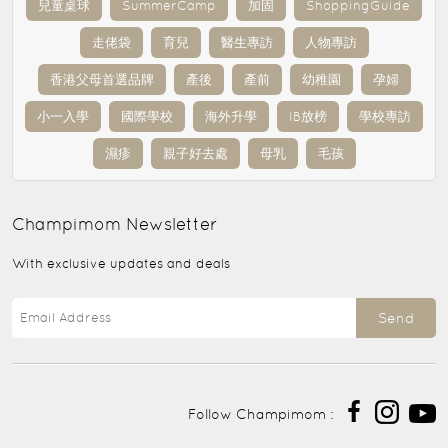
兒童桌球
SummerCamp
加固
ShoppingGuide
走佬袋
育兒
醫生專訪
人物專訪
香港父母首選品牌
產後
產前
幼稚園
孕婦
小一入學
國際學校
海外升學
IB放榜
學校專訪
濕疹
親子好去處
母乳
毛孩
Champimom
Newsletter
With exclusive updates and deals
Send
Follow Champimom :