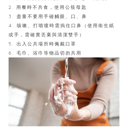
2. 用餐時不共食，使用公筷母匙
3. 盡量不要用手碰觸眼、口、鼻
4. 咳嗽、打噴嚏時需摀住口鼻（使用衛生紙
或手，需確實丟棄與清潔雙手）
5. 出入公共場所時佩戴口罩
6. 毛巾、浴巾等物品切勿共用