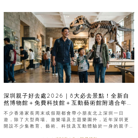
深圳親子好去處2026｜8大必去景點！全新自
然博物館＋免費科技館＋互動藝術館附適合年
齡、交通、門票、開放時間
不少香港家長周末或假期都會帶小朋友北上深圳一日
遊，除了大型商場、遊樂場及主題樂園外，近年深圳更
開設不少集教育、藝術、科技及互動體驗於一身的親子
好去處！暑假唔想再行商場...