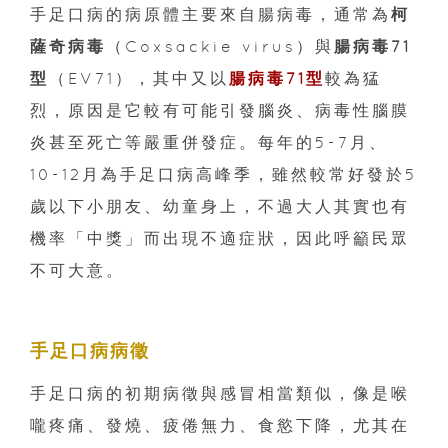
手足口病的病原體主要來自腸病毒，通常為
柯
薩奇病毒
（Coxsackie virus）與
腸病毒71
型
（EV71），其中又以
腸病毒71型
較為猛
烈，原因是它較有可能引發腦炎、病毒性腦膜
炎甚至死亡等嚴重併發症。每年的5-7月、
10-12月為手足口病高峰季，雖然較常好發於5
歲以下小朋友、幼童身上，不過大人其實也有
機率「中獎」而出現不適症狀，因此呼籲民眾
不可大意。
手足口病病徵
手足口病的初期病徵與感冒相當類似，像是喉
嚨疼痛、發燒、疲倦無力、食慾下降，尤其在