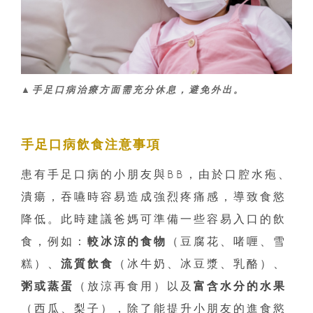
▲手足口病治療方面需充分休息，避免外出。
手足口病飲食注意事項
患有手足口病的小朋友與BB，由於口腔水疱、
潰瘍，吞嚥時容易造成強烈疼痛感，導致食慾
降低。此時建議爸媽可準備一些容易入口的飲
食，例如：
較冰涼的食物
（豆腐花、啫喱、雪
糕）、
流質飲食
（冰牛奶、冰豆漿、乳酪）、
粥或蒸蛋
（放涼再食用）以及
富含水分的水果
（西瓜、梨子），除了能提升小朋友的進食慾