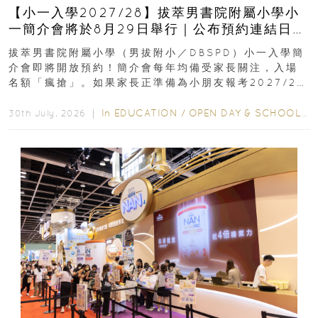
【小一入學2027/28】拔萃男書院附屬小學小
一簡介會將於8月29日舉行｜公布預約連結日期
｜更設有網上重溫
拔萃男書院附屬小學（男拔附小／DBSPD）小一入學簡
介會即將開放預約！簡介會每年均備受家長關注，入場
名額「瘋搶」。如果家長正準備為小朋友報考2027/28
學年小一，想...
In
EDUCATION
/
OPEN DAY & SCHOOL EVENTS
30th July, 2026 ｜