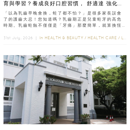
育與學習？養成良好口腔習慣， 舒適達 強化琺
瑯質 兒童牙膏防護指南
「以為乳齒早晚會換，蛀了都不怕？」是很多家長誤會
了的護齒大忌！您知道嗎？乳齒期正是兒童蛀牙的高危
時期。乳齒蛀蝕不僅僅是「牙痛」那麼簡單，就算換恆
齒也有影響！後果將如骨牌效應般...
In
HEALTH & BEAUTY
/
HEALTH CARE
/
LIFESTYLE
31st July, 2026 ｜