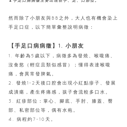
▲手足口病病徵主要出現在手、足、口部位。
然而除了小朋友與BB之外，大人也有機會染上
手足口症，以下簡單彙整說明病徵：
【手足口病病徵】1. 小朋友
1. 年齡為5歲以下，病徵多為發燒、喉嚨痛、
沒食慾（輕症且類似感冒）；懂得表達喉嚨
痛，會異常發脾氣。
2. 發燒1-2天後口腔會出現小紅點疹子、發展
成潰瘍，產生疼痛感，孩子會流較多口水。
3. 紅疹部位：掌心、腳底、手肘、膝蓋、臀
部、私密部位等，偶有水疱。
4. 病程約7-10天。