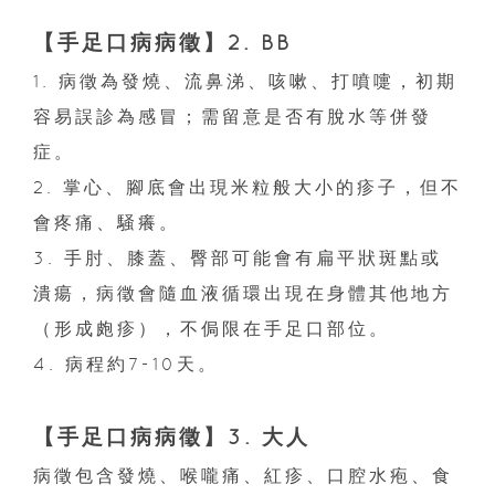
【手足口病病徵】2. BB
1. 病徵為發燒、流鼻涕、咳嗽、打噴嚏，初期
容易誤診為感冒；需留意是否有脫水等併發
症。
2. 掌心、腳底會出現米粒般大小的疹子，但不
會疼痛、騒癢。
3. 手肘、膝蓋、臀部可能會有扁平狀斑點或
潰瘍，病徵會隨血液循環出現在身體其他地方
（形成皰疹），不侷限在手足口部位。
4. 病程約7-10天。
【手足口病病徵】3. 大人
病徵包含發燒、喉嚨痛、紅疹、口腔水疱、食