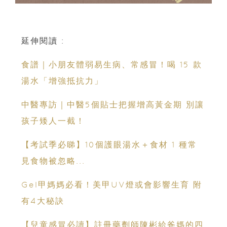
延伸閱讀 :
食譜｜小朋友體弱易生病、常感冒！喝 15 款
湯水「增強抵抗力」
中醫專訪｜中醫5個貼士把握增高黃金期 別讓
孩子矮人一截！
【考試季必睇】10個護眼湯水＋食材 1 種常
見食物被忽略...
Gel甲媽媽必看！美甲UV燈或會影響生育 附
有4大秘訣
【兒童感冒必讀】註冊藥劑師陳彬給爸媽的四