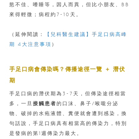
慾不佳、嗜睡等，因人而異，但比小朋友、BB
來得輕微；病程約7-10天。
（延伸閱讀：
【兒科醫生建議】手足口病高峰
期 4大注意事項
）
手足口病會傳染嗎？傳播途徑一覽 ＋ 潛伏
期
手足口病的潛伏期為3-7天，但傳染途徑相當
多，一旦
接觸患者
的口沫、鼻子/喉嚨分泌
物、破掉的水疱液體、糞便就會遭到感染，換
句話說，手足口病具有相當高的傳染力，特別
是發病的第1週傳染力最大。