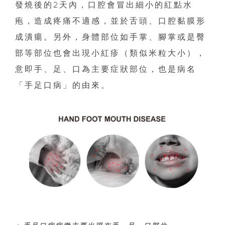
發燒後的2天內，口腔會冒出細小的紅點水
疱，造成疼痛不適感，並於舌頭、口腔黏膜形
成潰瘍。另外，身體部位如手掌、腳掌或是臀
部等部位也會出現小紅疹（類似米粒大小），
意即手、足、口為主要症狀部位，也是病名
「手足口病」的由來。