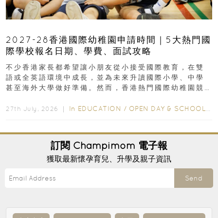
2027-28香港國際幼稚園申請時間｜5大熱門國
際學校報名日期、學費、面試攻略
不少香港家長都希望讓小朋友從小接受國際教育，在雙
語或全英語環境中成長，並為未來升讀國際小學、中學
甚至海外大學做好準備。然而，香港熱門國際幼稚園競
爭激烈，大部分學校會於入學前約一年開始接受申請...
In
EDUCATION
/
OPEN DAY & SCHOOL EVENTS
27th July, 2026 ｜
訂閱
Champimom
電子報
獲取最新懷孕育兒、升學及親子資訊
Send