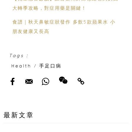
大轉季攻略，對症用藥是關鍵！
食譜｜秋天鼻敏症狀發作 多飲5款蘋果水 小
朋友健康又長高
Tags :
Health
/
手足口病
最新文章