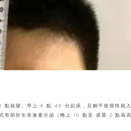
 點就寢、早上 6 點 40 分起床，且躺平後很快就
有助於生長激素分泌（晚上 10 點至 凌晨 2 點為