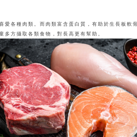
喜愛各種肉類。而肉類富含蛋白質，有助於生長板軟
童多方攝取各類食物，對長高更有幫助。