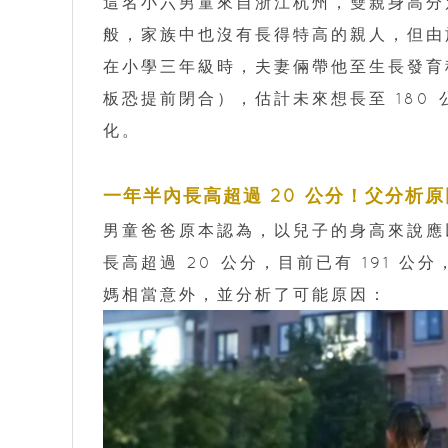
這名小六男童來自浙江杭州，雙親身高分別為
般，家族中也沒有長得特高的親人，但由
在小學三年級時，夫妻倆帶他至生長發育
板恐提前閉合），估計未來想長至 180
化。
一年半內長高超過 20 公分！父分析原
男童爸爸原本認為，以兒子的身高來說應
長高超過 20 公分，目前已有 191 
媽相當意外，並分析了可能原因：