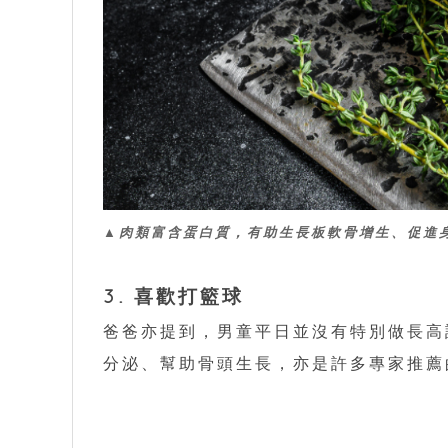
▲肉類富含蛋白質，有助生長板軟骨增生、促進
3. 喜歡打籃球
爸爸亦提到，男童平日並沒有特別做長高
分泌、幫助骨頭生長，亦是許多專家推薦