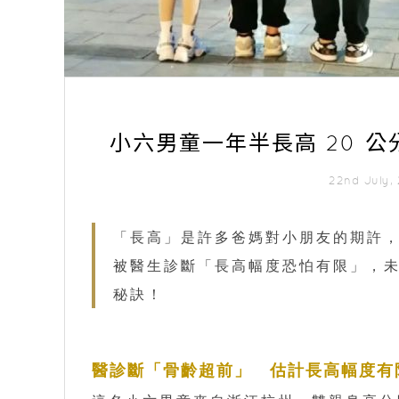
小六男童一年半長高 20 
22nd July
「長高」是許多爸媽對小朋友的期許，
被醫生診斷「長高幅度恐怕有限」，未
秘訣！
醫診斷「骨齡超前」 估計長高幅度有