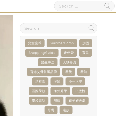
兒童桌球
SummerCamp
加固
ShoppingGuide
走佬袋
育兒
醫生專訪
人物專訪
香港父母首選品牌
產後
產前
幼稚園
孕婦
小一入學
國際學校
海外升學
IB放榜
學校專訪
濕疹
親子好去處
母乳
毛孩