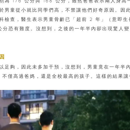
 176 公分與 168 公分，雖然爸爸表示兩人身高
於男童從小就比同學們高，不禁讓他們好奇原因。因
科檢查，醫生表示男童骨齡已「超前 2 年」（意即生
 公分恐有難度。沒想到，之後的一年半內卻出現驚人變
因
以足夠，因此未多加干預，沒想到，男童竟在一年半
公分，不僅高過爸媽，還是全校最高的孩子。這樣的結果讓