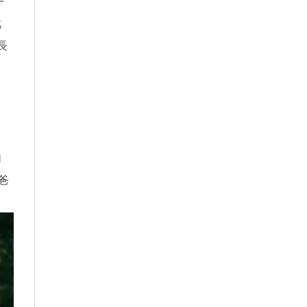
一
此
長
內
爸