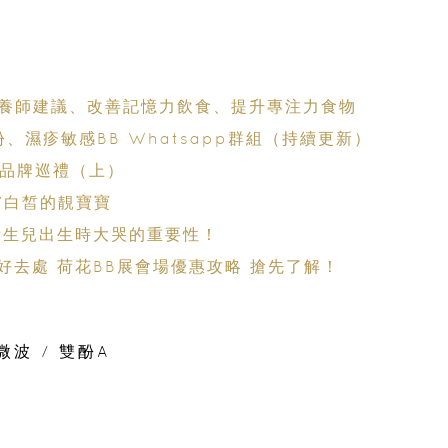
養師建議、改善記憶力飲食、提升專注力食物
份、濕疹敏感BB Whatsapp群組（持續更新）
獎品牌巡禮（上）
膚白皙的靚寶寶
新生兒出生時大哭的重要性！
好去處 荷花BB展會場優惠攻略 搶先了解！
微波
/
雙酚A