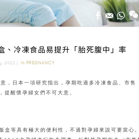
盒、冷凍食品易提升「胎死腹中」率
In
PREGNANCY
uly, 2022｜
留意，日本一項研究指出，孕期吃過多冷凍食品、市售
倍，提醒懷孕婦女們不可大意。
飯盒等具有極大的便利性，不過對孕婦來說可要當心