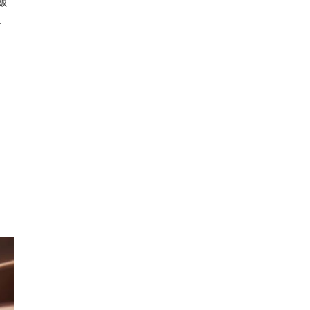
飯
一
中
者
，