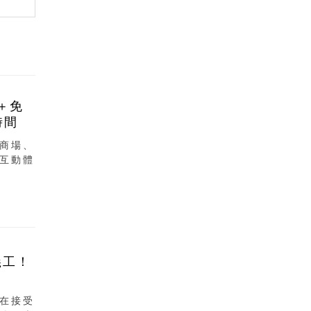
＋免
時間
商場、
互動體
義工！
在接受