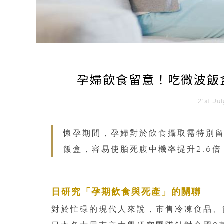
孕婦飲食留意！吃微波飯
21st J
懷孕期間，孕婦對於飲食攝取需特別
飯盒，容易使胎死腹中機率提升2.6
日研究「孕期飲食與死產」的關聯
對於忙碌的現代人來說，市售冷凍食品、