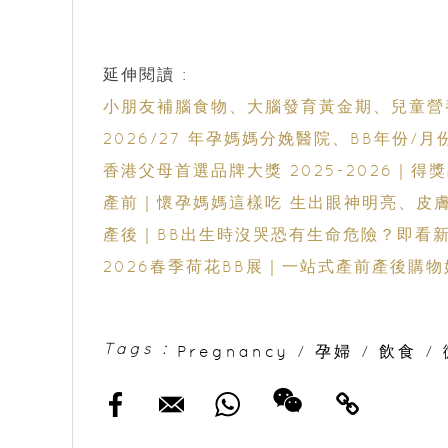
延伸閱讀 :
小朋友補腦食物、大腦發育黃金期、兒童營
2026/27 年孕媽媽分娩醫院、BB年份/月
香港父母首選品牌大獎 2025-2026｜得
產前｜懷孕媽媽這樣吃 生出眼神明亮、皮
產後｜BB出生時沒哭恐有生命危險？即看
2026春季荷花BB展｜一站式產前產後購物
Tags :
Pregnancy
/
孕婦
/
飲食
/