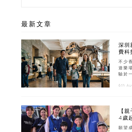
最新文章
深圳
費科
不少
遊樂
驗於
6th A
【親
4歲
願望