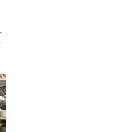
，
，
此
國