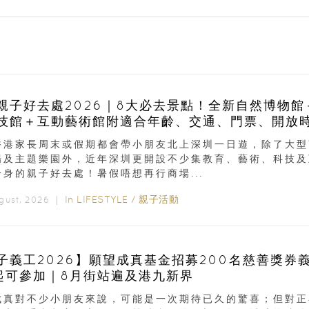
親子好去處2026｜8大必去景點！全新自然博物館
技館＋互動藝術館附適合年齡、交通、門票、開放
香港家長周末或假期都會帶小朋友北上深圳一日遊，除了大型
場及主題樂園外，近年深圳更開設不少集教育、藝術、科技及
一身的親子好去處！暑假唔想再行商場...
In
LIFESTYLE
/
親子活動
ugust, 2026 ｜
子義工2026】願望成真基金招募200名慈善獎券
起可參加｜8月街站遍及港九新界
成真對不少小朋友來說，可能是一次期待已久的驚喜；但對正