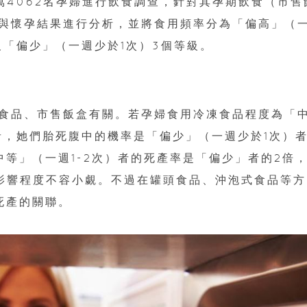
萬4062名孕婦進行飲食調查，針對其孕期飲食（市售
與懷孕結果進行分析，並將食用頻率分為「偏高」（
以及「偏少」（一週少於1次）3個等級。
食品、市售飯盒有關。若孕婦食用冷凍食品程度為「
）者，她們胎死腹中的機率是「偏少」（一週少於1次）
中等」（一週1-2次）者的死產率是「偏少」者的2倍
，影響程度不容小覷。不過在罐頭食品、沖泡式食品等方
死產的關聯。