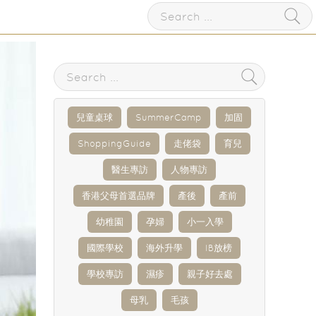
兒童桌球
SummerCamp
加固
ShoppingGuide
走佬袋
育兒
醫生專訪
人物專訪
香港父母首選品牌
產後
產前
幼稚園
孕婦
小一入學
國際學校
海外升學
IB放榜
學校專訪
濕疹
親子好去處
母乳
毛孩