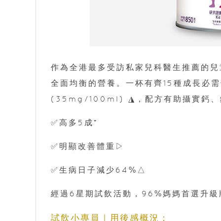
作為全港最多受訪私家兒科醫生推薦的兒
全面均衡的營養。一杯有齊15種成長必需
(35mg/100ml) ◮，配方有助攝實
✅高多5成⁺
✅明顯改善體重▷
✅生病日子減少64%△
經過6星期試飲活動，96%媽媽首選升
試飲小專員｜用後感概況：