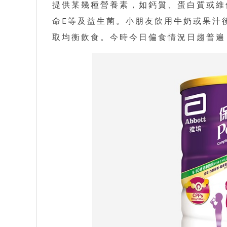
提供某幾種營養素，如鈣質、蛋白質或維
命E等及益生菌。小朋友飲用牛奶或果汁
取均衡飲食。今時今日偏食情況日趨普遍