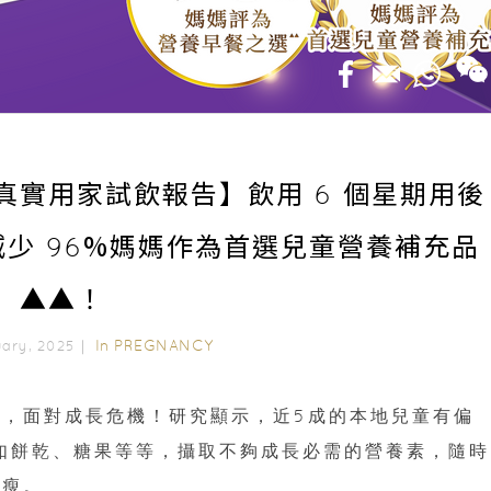
實用家試飲報告】飲用 6 個星期用後
減少 96%媽媽作為首選兒童營養補充品
▲▲！
In
PREGNANCY
uary, 2025｜
，面對成長危機！研究顯示，近5成的本地兒童有偏
如餅乾、糖果等等，攝取不夠成長必需的營養素，隨時
和瘦。