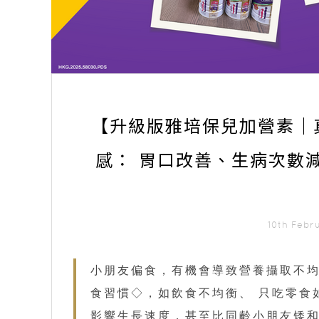
【升級版雅培保兒加營素｜真
感： 胃口改善、生病次數
10th Febr
小朋友偏食，有機會導致營養攝取不均
食習慣◇，如飲食不均衡、 只吃零食
影響生長速度，甚至比同齡小朋友矮