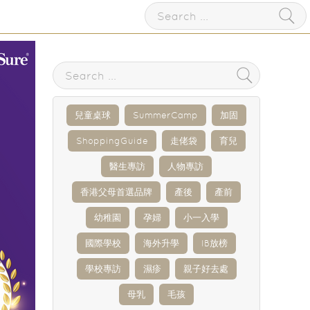
兒童桌球
SummerCamp
加固
ShoppingGuide
走佬袋
育兒
醫生專訪
人物專訪
香港父母首選品牌
產後
產前
幼稚園
孕婦
小一入學
國際學校
海外升學
IB放榜
學校專訪
濕疹
親子好去處
母乳
毛孩