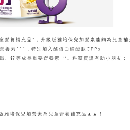
童營養補充品*，升級版雅培保兒加營素能夠為兒童補
營養素^^^，特別加入酪蛋白磷酸肽CPPs
鈣、鐵、鋅等成長重要營養素⁺⁺⁺。科研實證有助小朋友：
級版雅培保兒加營素為兒童營養補充品▲▲！