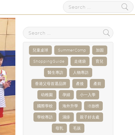
兒童桌球
SummerCamp
加固
ShoppingGuide
走佬袋
育兒
醫生專訪
人物專訪
香港父母首選品牌
產後
產前
幼稚園
孕婦
小一入學
國際學校
海外升學
IB放榜
學校專訪
濕疹
親子好去處
母乳
毛孩