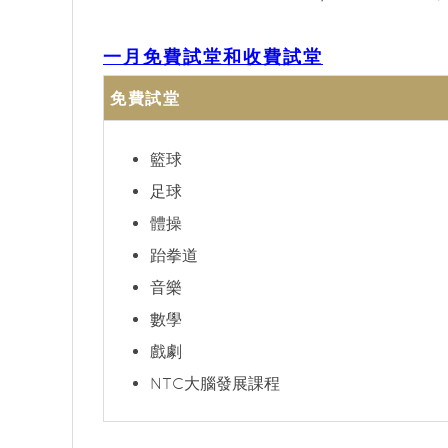
一月免費試堂和收費試堂
免費試堂
籃球
足球
體操
跆拳道
音樂
數學
戲劇
NTC大腦發展課程