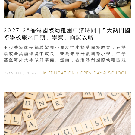
2027-28香港國際幼稚園申請時間｜5大熱門國
際學校報名日期、學費、面試攻略
不少香港家長都希望讓小朋友從小接受國際教育，在雙
語或全英語環境中成長，並為未來升讀國際小學、中學
甚至海外大學做好準備。然而，香港熱門國際幼稚園競
爭激烈，大部分學校會於入學前約一年開始接受申請...
In
EDUCATION
/
OPEN DAY & SCHOOL EVENTS
27th July, 2026 ｜