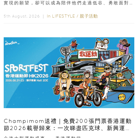
實現的願望，卻可以成為陪伴他們走過低谷、勇敢面對
逆境的重要力量。▲ 願...
In
LIFESTYLE
/
親子活動
5th August, 2026 ｜
Champimom送禮｜免費200張門票香港運動
節2026載譽歸來：一次睇盡匹克球、新興運
動、街舞比賽＋逾百運動品牌展覽