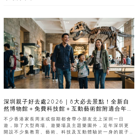
深圳親子好去處2026｜8大必去景點！全新自
然博物館＋免費科技館＋互動藝術館附適合年
齡、交通、門票、開放時間
不少香港家長周末或假期都會帶小朋友北上深圳一日
遊，除了大型商場、遊樂場及主題樂園外，近年深圳更
開設不少集教育、藝術、科技及互動體驗於一身的親子