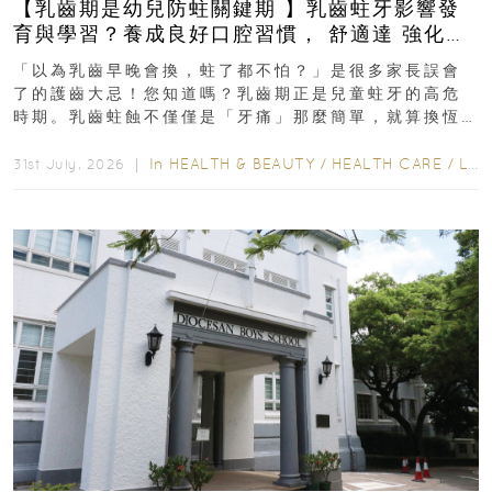
【乳齒期是幼兒防蛀關鍵期 】乳齒蛀牙影響發
育與學習？養成良好口腔習慣， 舒適達 強化琺
瑯質 兒童牙膏防護指南
「以為乳齒早晚會換，蛀了都不怕？」是很多家長誤會
了的護齒大忌！您知道嗎？乳齒期正是兒童蛀牙的高危
時期。乳齒蛀蝕不僅僅是「牙痛」那麼簡單，就算換恆
齒也有影響！後果將如骨牌效應般...
In
HEALTH & BEAUTY
/
HEALTH CARE
/
LIFESTYLE
31st July, 2026 ｜