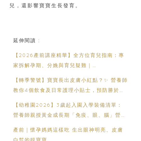
兒，還影響寶寶生長發育。
延伸閱讀 :
【2026產前講座精華】全方位育兒指南：專
家拆解孕期、分娩與育兒疑難｜
Champimom
​​【轉季警號】寶寶長出皮膚小紅點？✨ 營養師
教你4個飲食及日常護理小貼士，預防勝於補
救！​
【幼稚園2026】3歲起入園入學裝備清單：
營養師親授黃金成長期「免疫、眼、腦」營養
策略
產前｜懷孕媽媽這樣吃 生出眼神明亮、皮膚
白皙的靚寶寶