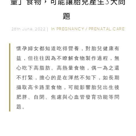
量」食物，可能讓胎兒產生3大問
題
In
PREGNANCY
/
PRENATAL CARE
28th June, 2022｜
懷孕婦女都知道吃得營養，對胎兒健康有
益，但往往因為不瞭解食物製作過程，無
心吃下高脂肪、高熱量食物，偶一為之還
不打緊，擔心的是在渾然不知下，如長期
攝取高卡路里食物，可能影響胎兒出生後
肥胖、自閉、焦慮與心血管發育功能等問
題。