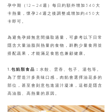
孕中期（12～24週）每日約額外增加340大
卡熱量，懷孕24週之後調整成增加約450大
卡即可。
為避免孕婦無意間攝取過量，可參考以下日常
隱含大量油脂與熱量的食物，斟酌少量食用並
搭配蔬果，才能滿足食慾也兼顧健康。
1.包餡類食品：
水餃、雲吞、包子、湯包等。
為了營造汁多美味口感，肉餡會選擇油花多的
部位，甚至會刻意包進湯汁凝凍，這都是隱含
高油脂、高熱量的原因。