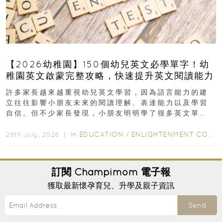
【2026幼稚園】150個幼兒英文必學單字！幼
稚園英文啟蒙完整攻略，快速提升英文閱讀能力
許多家長越來越重視幼兒英文學習，因為語言能力的建
立往往影響小朋友未來的閱讀理解、表達能力以及學習
自信。但不少家長發現，小朋友明明學了很多英文單
字，真正開始閱讀英文故事書時，仍然容易卡住...
In
EDUCATION
/
ENLIGHTENMENT CORNER
26th July, 2026 ｜
訂閱
Champimom
電子報
獲取最新懷孕育兒、升學及親子資訊
Send