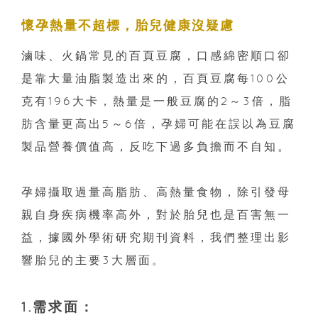
懷孕熱量不超標，胎兒健康沒疑慮
滷味、火鍋常見的百頁豆腐，口感綿密順口卻
是靠大量油脂製造出來的，百頁豆腐每100公
克有196大卡，熱量是一般豆腐的2～3倍，脂
肪含量更高出5～6倍，孕婦可能在誤以為豆腐
製品營養價值高，反吃下過多負擔而不自知。
孕婦攝取過量高脂肪、高熱量食物，除引發母
親自身疾病機率高外，對於胎兒也是百害無一
益，據國外學術研究期刊資料，我們整理出影
響胎兒的主要3大層面。
1.需求面：