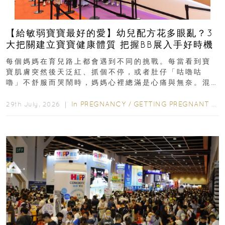
【給敏弱寶寶最好的愛】幼兒配方花多眼亂？3
大把關建立寶寶健康體質 把握BB展入手好時機
每個媽媽在育兒路上都會遇到不同的挑戰。每當看到寶
寶肌膚突然後天泛紅、抓個不停，或者肚仔「咕嚕咕
嚕」不舒服而哭鬧時，媽媽心裡總滿是心痛與無奈。混
合餵養揀奶粉？選擇幼兒配...
In
PREGNANCY
/
GETTING PREGNANT
/
P
29th July, 2026 ｜