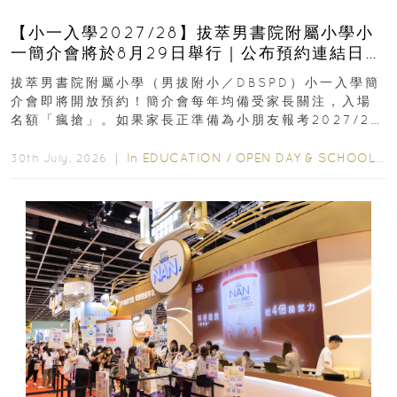
【小一入學2027/28】拔萃男書院附屬小學小
一簡介會將於8月29日舉行｜公布預約連結日期
｜更設有網上重溫
拔萃男書院附屬小學（男拔附小／DBSPD）小一入學簡
介會即將開放預約！簡介會每年均備受家長關注，入場
名額「瘋搶」。如果家長正準備為小朋友報考2027/28
學年小一，想...
In
EDUCATION
/
OPEN DAY & SCHOOL EVENTS
30th July, 2026 ｜