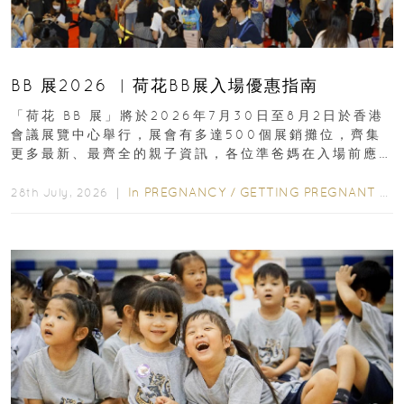
BB 展2026 ︳荷花BB展入場優惠指南
「荷花 BB 展」將於2026年7月30日至8月2日於香港
會議展覽中心舉行，展會有多達500個展銷攤位，齊集
更多最新、最齊全的親子資訊，各位準爸媽在入場前應
先閱讀購物指南...
In
PREGNANCY
/
GETTING PREGNANT
/
P
28th July, 2026 ｜