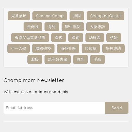
兒童桌球
SummerCamp
加固
ShoppingGuide
走佬袋
育兒
醫生專訪
人物專訪
香港父母首選品牌
產後
產前
幼稚園
孕婦
小一入學
國際學校
海外升學
IB放榜
學校專訪
濕疹
親子好去處
母乳
毛孩
Champimom
Newsletter
With exclusive updates and deals
Send