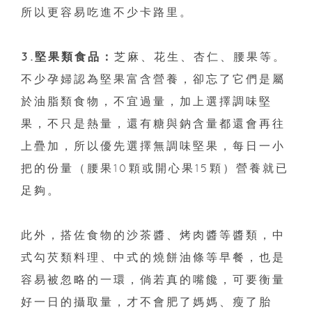
所以更容易吃進不少卡路里。
3.堅果類食品：
芝麻、花生、杏仁、腰果等。
不少孕婦認為堅果富含營養，卻忘了它們是屬
於油脂類食物，不宜過量，加上選擇調味堅
果，不只是熱量，還有糖與鈉含量都還會再往
上疊加，所以優先選擇無調味堅果，每日一小
把的份量（腰果10顆或開心果15顆）營養就已
足夠。
此外，搭佐食物的沙茶醬、烤肉醬等醬類，中
式勾芡類料理、中式的燒餅油條等早餐，也是
容易被忽略的一環，倘若真的嘴饞，可要衡量
好一日的攝取量，才不會肥了媽媽、瘦了胎