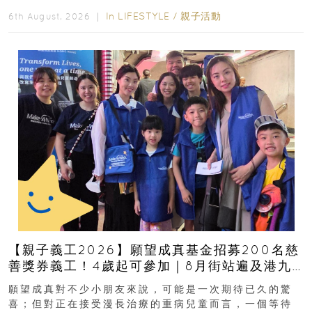
好去處！暑假唔想再行商場...
In
LIFESTYLE
/
親子活動
6th August, 2026 ｜
【親子義工2026】願望成真基金招募200名慈
善獎券義工！4歲起可參加｜8月街站遍及港九
新界
願望成真對不少小朋友來說，可能是一次期待已久的驚
喜；但對正在接受漫長治療的重病兒童而言，一個等待