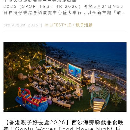
全港大型運動盛事——香港運動節
2026（SPORTFEST HK 2026）將於8月21日至23
日在灣仔香港會議展覽中心盛大舉行，以全新主題「敢
運動大排檔」登場，集合...
In
LIFESTYLE
/
親子活動
3rd August, 2026 ｜
【香港親子好去處2026】西沙海旁睇戲兼食晚
餐！Goofy Waves Food Movie Night 戶