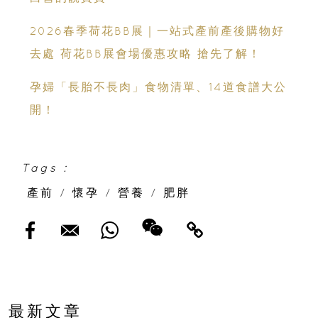
2026春季荷花BB展｜一站式產前產後購物好
去處 荷花BB展會場優惠攻略 搶先了解！
孕婦「長胎不長肉」食物清單、14道食譜大公
開！
Tags :
產前
/
懷孕
/
營養
/
肥胖
最新文章