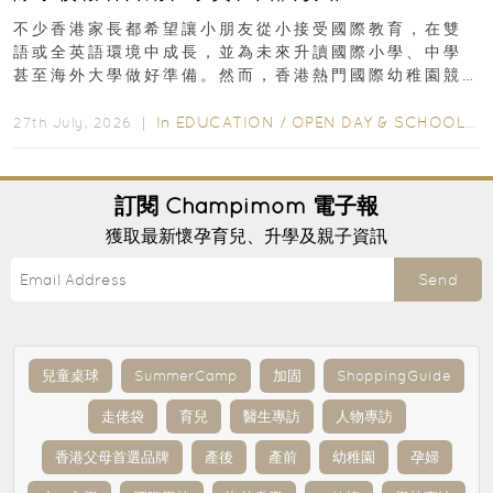
不少香港家長都希望讓小朋友從小接受國際教育，在雙
語或全英語環境中成長，並為未來升讀國際小學、中學
甚至海外大學做好準備。然而，香港熱門國際幼稚園競
爭激烈，大部分學校會於入學前約一年開始接受申請...
In
EDUCATION
/
OPEN DAY & SCHOOL EVENTS
27th July, 2026 ｜
訂閱
Champimom
電子報
獲取最新懷孕育兒、升學及親子資訊
Send
兒童桌球
SummerCamp
加固
ShoppingGuide
走佬袋
育兒
醫生專訪
人物專訪
香港父母首選品牌
產後
產前
幼稚園
孕婦