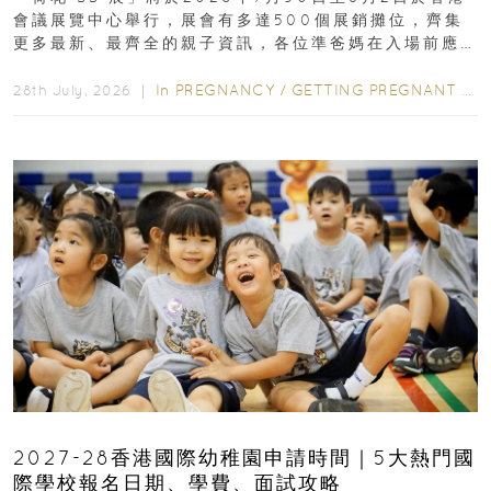
會議展覽中心舉行，展會有多達500個展銷攤位，齊集
更多最新、最齊全的親子資訊，各位準爸媽在入場前應
先閱讀購物指南...
In
PREGNANCY
/
GETTING PREGNANT
/
P
28th July, 2026 ｜
2027-28香港國際幼稚園申請時間｜5大熱門國
際學校報名日期、學費、面試攻略