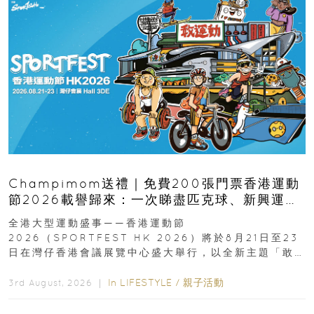
Champimom送禮｜免費200張門票香港運動
節2026載譽歸來：一次睇盡匹克球、新興運
動、街舞比賽＋逾百運動品牌展覽
全港大型運動盛事——香港運動節
2026（SPORTFEST HK 2026）將於8月21日至23
日在灣仔香港會議展覽中心盛大舉行，以全新主題「敢
運動大排檔」登場，集合...
In
LIFESTYLE
/
親子活動
3rd August, 2026 ｜