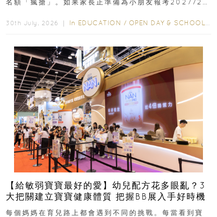
名額「瘋搶」。如果家長正準備為小朋友報考2027/28
學年小一，想...
In
EDUCATION
/
OPEN DAY & SCHOOL EVENTS
30th July, 2026 ｜
【給敏弱寶寶最好的愛】幼兒配方花多眼亂？3
大把關建立寶寶健康體質 把握BB展入手好時機
每個媽媽在育兒路上都會遇到不同的挑戰。每當看到寶