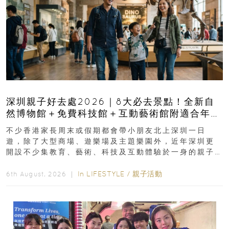
深圳親子好去處2026｜8大必去景點！全新自
然博物館＋免費科技館＋互動藝術館附適合年
齡、交通、門票、開放時間
不少香港家長周末或假期都會帶小朋友北上深圳一日
遊，除了大型商場、遊樂場及主題樂園外，近年深圳更
開設不少集教育、藝術、科技及互動體驗於一身的親子
好去處！暑假唔想再行商場...
In
LIFESTYLE
/
親子活動
6th August, 2026 ｜