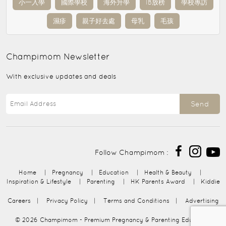
小一入學
國際學校
海外升學
IB放榜
學校專訪
濕疹
親子好去處
母乳
毛孩
Champimom
Newsletter
With exclusive updates and deals
Send
Follow Champimom :
Home
|
Pregnancy
|
Education
|
Health & Beauty
|
Inspiration & Lifestyle
|
Parenting
|
HK Parents Award
|
Kiddie
Careers
|
Privacy Policy
|
Terms and Conditions
|
Advertising
© 2026
Champimom
- Premium Pregnancy & Parenting Education