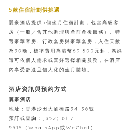
5款住宿計劃供挑選
麗豪酒店提供5個坐月住宿計劃，包含高級客
房（一般／含其他調理與產前產後服務）、特
選豪華客房、行政套房與豪華套房，入住天數
為30晚，標準費用為港幣69,800元起，媽媽
還可依個人需求或喜好選擇相關服務，在酒店
內享受舒適且個人化的坐月體驗。
酒店資訊與預約方式
麗豪酒店
地址：香港沙田大涌橋路34-36號
預訂或查詢：(852) 6117
9515（WhatsApp或WeChat）