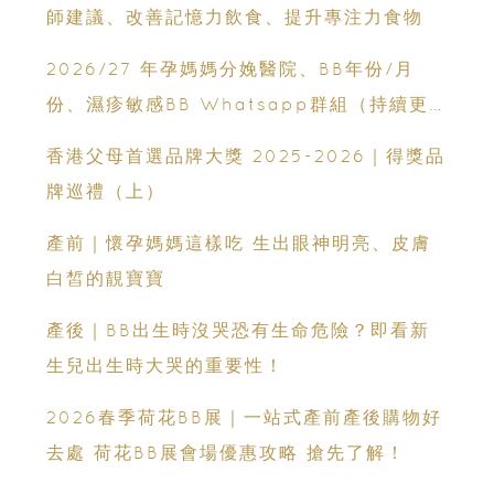
師建議、改善記憶力飲食、提升專注力食物
2026/27 年孕媽媽分娩醫院、BB年份/月
份、濕疹敏感BB Whatsapp群組（持續更
新）
香港父母首選品牌大獎 2025-2026｜得獎品
牌巡禮（上）
產前｜懷孕媽媽這樣吃 生出眼神明亮、皮膚
白皙的靚寶寶
產後｜BB出生時沒哭恐有生命危險？即看新
生兒出生時大哭的重要性！
2026春季荷花BB展｜一站式產前產後購物好
去處 荷花BB展會場優惠攻略 搶先了解！