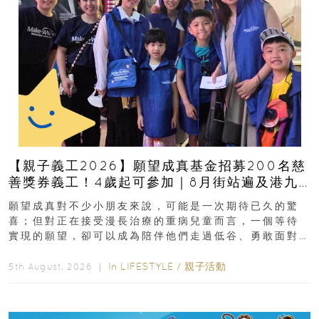
【親子義工2026】願望成真基金招募200名慈
善獎券義工！4歲起可參加｜8月街站遍及港九
新界
願望成真對不少小朋友來說，可能是一次期待已久的驚
喜；但對正在接受漫長治療的重病兒童而言，一個等待
實現的願望，卻可以成為陪伴他們走過低谷、勇敢面對
逆境的重要力量。▲ 願...
In
LIFESTYLE
/
親子活動
5th August, 2026 ｜