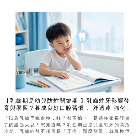
【乳齒期是幼兒防蛀關鍵期 】乳齒蛀牙影響發
育與學習？養成良好口腔習慣， 舒適達 強化琺
瑯質 兒童牙膏防護指南
「以為乳齒早晚會換，蛀了都不怕？」是很多家長誤會
了的護齒大忌！您知道嗎？乳齒期正是兒童蛀牙的高危
時期。乳齒蛀蝕不僅僅是「牙痛」那麼簡單，就算換恆
齒也有影響！後果將如骨牌效應般...