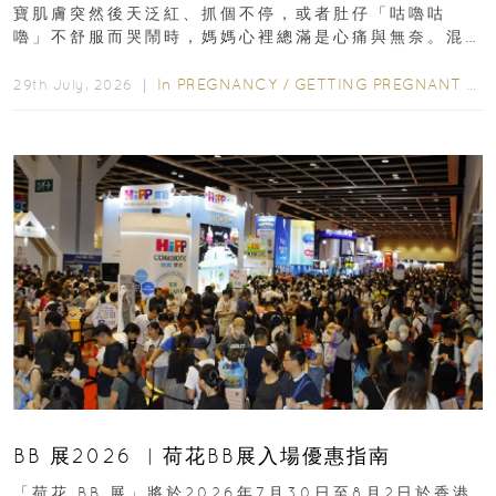
寶肌膚突然後天泛紅、抓個不停，或者肚仔「咕嚕咕
嚕」不舒服而哭鬧時，媽媽心裡總滿是心痛與無奈。混
合餵養揀奶粉？選擇幼兒配...
In
PREGNANCY
/
GETTING PREGNANT
/
P
29th July, 2026 ｜
BB 展2026 ︳荷花BB展入場優惠指南
「荷花 BB 展」將於2026年7月30日至8月2日於香港