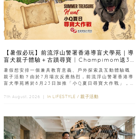
【暑假必玩】前流浮山警署香港導盲犬學苑｜導
盲犬親子體驗＋古蹟尋寶 | Champimom送3
組免費名額
暑假想安排一個兼具教育意義、戶外探索及互動體驗嘅
親子活動？由於7月場次反應熱烈，前流浮山警署香港導
盲犬學苑將於8月23日加推「小Q夏日尋寶大作戰」，家
長與小朋友可以走進前流浮山警署...
In
LIFESTYLE
/
親子活動
7th August, 2026 ｜