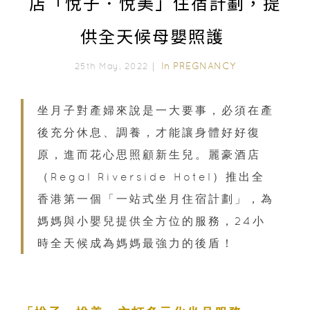
店「悅子．悅美」住宿計劃，提
供全天候母嬰照護
In
PREGNANCY
25th May, 2022｜
坐月子對產婦來說是一大要事，必須在產
後充分休息、調養，才能讓身體好好復
原，進而花心思照顧新生兒。麗豪酒店
（Regal Riverside Hotel）推出全
香港第一個「一站式坐月住宿計劃」，為
媽媽與小嬰兒提供全方位的服務，24小
時全天候成為媽媽最強力的後盾！