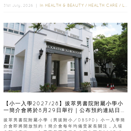
In
HEALTH & BEAUTY
/
HEALTH CARE
/
LIFESTYLE
31st July, 2026 ｜
【小一入學2027/28】拔萃男書院附屬小學小
一簡介會將於8月29日舉行｜公布預約連結日期
｜更設有網上重溫
拔萃男書院附屬小學（男拔附小／DBSPD）小一入學簡
介會即將開放預約！簡介會每年均備受家長關注，入場