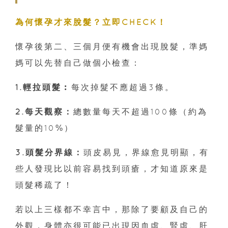
為何懷孕才來脫髮？
立即CHECK！
懷孕後第二、三個月便有機會出現脫髮，準媽
媽可以先替自己做個小檢查：
1.輕拉頭髮︰
每次掉髮不應超過3條。
2.每天觀察：
總數量每天不超過100條（約為
髮量的10%）
3.頭髮分界線：
頭皮易見，界線愈見明顯，有
些人發現比以前容易找到頭瘡，才知道原來是
頭髮稀疏了！
若以上三樣都不幸言中，那除了要顧及自己的
外觀，身體亦很可能已出現因血虛、腎虛、肝