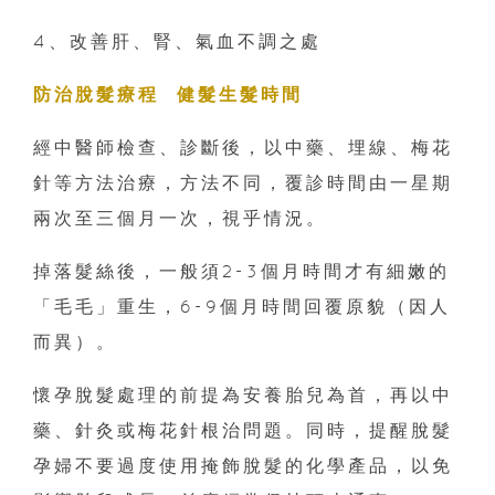
4、改善肝、腎、氣血不調之處
防治脫髮療程 健髮生髮時間
經中醫師檢查、診斷後，以中藥、埋線、梅花
針等方法治療，方法不同，覆診時間由一星期
兩次至三個月一次，視乎情況。
掉落髮絲後，一般須2-3個月時間才有細嫩的
「毛毛」重生，6-9個月時間回覆原貌（因人
而異）。
懷孕脫髮處理的前提為安養胎兒為首，再以中
藥、針灸或梅花針根治問題。同時，提醒脫髮
孕婦不要過度使用掩飾脫髮的化學產品，以免