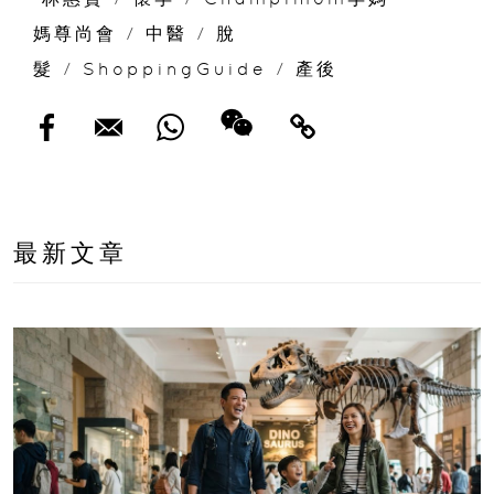
媽尊尚會
/
中醫
/
脫
髮
/
ShoppingGuide
/
產後
最新文章