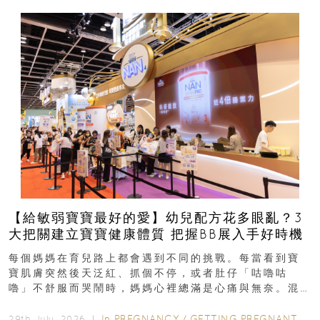
【給敏弱寶寶最好的愛】幼兒配方花多眼亂？3
大把關建立寶寶健康體質 把握BB展入手好時機
每個媽媽在育兒路上都會遇到不同的挑戰。每當看到寶
寶肌膚突然後天泛紅、抓個不停，或者肚仔「咕嚕咕
嚕」不舒服而哭鬧時，媽媽心裡總滿是心痛與無奈。混
合餵養揀奶粉？選擇幼兒配...
In
PREGNANCY
/
GETTING PREGNANT
/
P
29th July, 2026 ｜