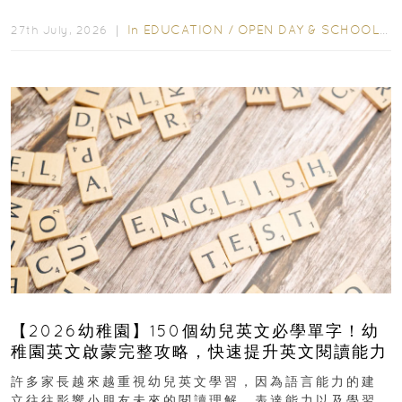
爭激烈，大部分學校會於入學前約一年開始接受申請...
In
EDUCATION
/
OPEN DAY & SCHOOL EVENTS
27th July, 2026 ｜
【2026幼稚園】150個幼兒英文必學單字！幼
稚園英文啟蒙完整攻略，快速提升英文閱讀能力
許多家長越來越重視幼兒英文學習，因為語言能力的建
立往往影響小朋友未來的閱讀理解、表達能力以及學習