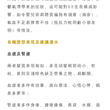
鬱氣滯帶來的症狀。這可能對BB生長構成影
響，如令嬰兒容易體質偏熱有濕瘡（濕疹）、
氣血不足易脾胃不佳（抵抗力較同齡小朋友
弱）等情況。
各種證型表現及建議湯水
血虛及腎虛
兩者髮質表現相似，多見頭髮根部幼小、乾
枯、甚則呈淺啡色缺乏營養之態，易斷開。
血虛者多伴有頭暈、面白唇淡、心慌心悸、眠
差多夢等；
腎虛者多伴身倦、腰痠膝痛、夜尿、水腫、面