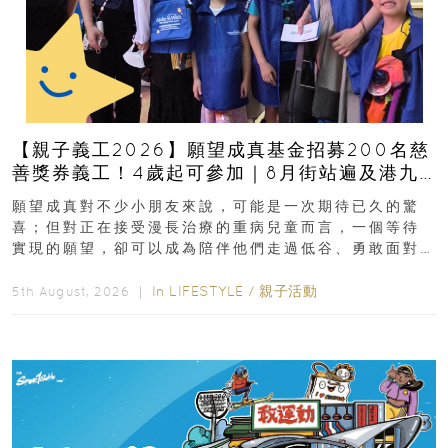
【親子義工2026】願望成真基金招募200名慈
善獎券義工！4歲起可參加｜8月街站遍及港九
新界
願望成真對不少小朋友來說，可能是一次期待已久的驚
喜；但對正在接受漫長治療的重病兒童而言，一個等待
實現的願望，卻可以成為陪伴他們走過低谷、勇敢面對
逆境的重要力量。▲ 願...
In
LIFESTYLE
/
親子活動
5th August, 2026 ｜