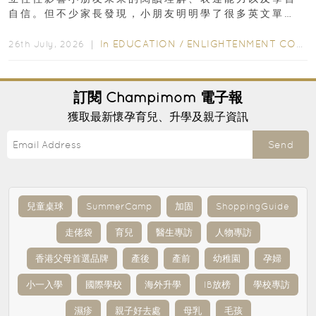
自信。但不少家長發現，小朋友明明學了很多英文單
字，真正開始閱讀英文故事書時，仍然容易卡住...
In
EDUCATION
/
ENLIGHTENMENT CORNER
26th July, 2026 ｜
訂閱
Champimom
電子報
獲取最新懷孕育兒、升學及親子資訊
Send
兒童桌球
SummerCamp
加固
ShoppingGuide
走佬袋
育兒
醫生專訪
人物專訪
香港父母首選品牌
產後
產前
幼稚園
孕婦
小一入學
國際學校
海外升學
IB放榜
學校專訪
濕疹
親子好去處
母乳
毛孩