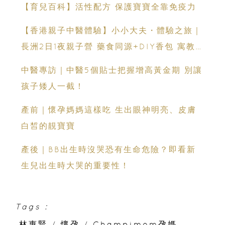
【育兒百科】活性配方 保護寶寶全靠免疫力
【香港親子中醫體驗】小小大夫・體驗之旅｜
長洲2日1夜親子營 藥食同源+DIY香包 寓教
於樂啟蒙中醫
中醫專訪｜中醫5個貼士把握增高黃金期 別讓
孩子矮人一截！
產前｜懷孕媽媽這樣吃 生出眼神明亮、皮膚
白皙的靚寶寶
產後｜BB出生時沒哭恐有生命危險？即看新
生兒出生時大哭的重要性！
Tags :
林惠賢
/
懷孕
/
Champimom孕媽