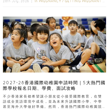
In
PREGNANCY
/
GETTING PREGNANT
/
P
28th July, 2026 ｜
2027-28香港國際幼稚園申請時間｜5大熱門國
際學校報名日期、學費、面試攻略
不少香港家長都希望讓小朋友從小接受國際教育，在雙
語或全英語環境中成長，並為未來升讀國際小學、中學
甚至海外大學做好準備。然而，香港熱門國際幼稚園競