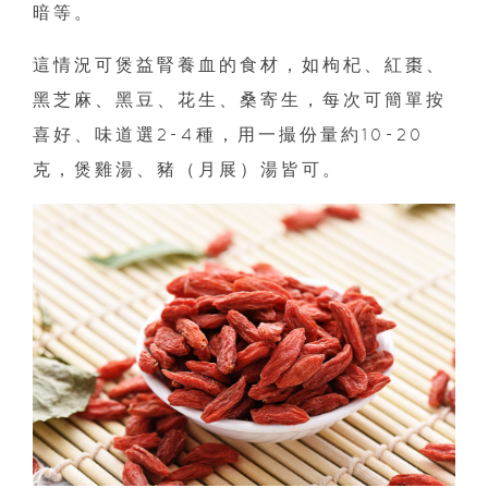
暗等。
這情況可煲益腎養血的食材，如枸杞、紅棗、
黑芝麻、黑豆、花生、桑寄生，每次可簡單按
喜好、味道選2-4種，用一撮份量約10-20
克，煲雞湯、豬（月展）湯皆可。