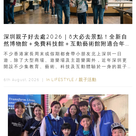
深圳親子好去處2026｜8大必去景點！全新自
然博物館＋免費科技館＋互動藝術館附適合年
齡、交通、門票、開放時間
不少香港家長周末或假期都會帶小朋友北上深圳一日
遊，除了大型商場、遊樂場及主題樂園外，近年深圳更
開設不少集教育、藝術、科技及互動體驗於一身的親子
好去處！暑假唔想再行商場...
In
LIFESTYLE
/
親子活動
6th August, 2026 ｜