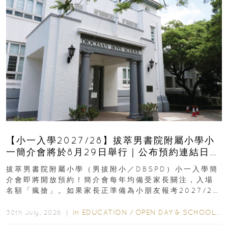
【小一入學2027/28】拔萃男書院附屬小學小
一簡介會將於8月29日舉行｜公布預約連結日期
｜更設有網上重溫
拔萃男書院附屬小學（男拔附小／DBSPD）小一入學簡
介會即將開放預約！簡介會每年均備受家長關注，入場
名額「瘋搶」。如果家長正準備為小朋友報考2027/28
學年小一，想...
In
EDUCATION
/
OPEN DAY & SCHOOL EVENTS
30th July, 2026 ｜