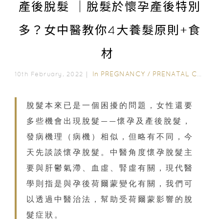
產後脫髮 ｜脫髮於懷孕產後特別
多？女中醫教你4大養髮原則+食
材
In
PREGNANCY
/
PRENATAL CARE
/
10th February, 2022｜
脫髮本來已是一個困擾的問題，女性還要
多些機會出現脫髮——懷孕及產後脫髮，
發病機理（病機）相似，但略有不同，今
天先談談懷孕脫髮。中醫角度懷孕脫髮主
要與肝鬱氣滯、血虛、腎虛有關，現代醫
學則指是與孕後荷爾蒙變化有關，我們可
以透過中醫治法，幫助受荷爾蒙影響的脫
髮症狀。