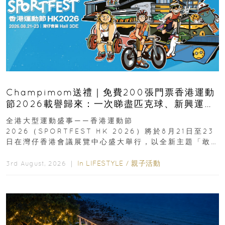
Champimom送禮｜免費200張門票香港運動
節2026載譽歸來：一次睇盡匹克球、新興運
動、街舞比賽＋逾百運動品牌展覽
全港大型運動盛事——香港運動節
2026（SPORTFEST HK 2026）將於8月21日至23
日在灣仔香港會議展覽中心盛大舉行，以全新主題「敢
運動大排檔」登場，集合...
In
LIFESTYLE
/
親子活動
3rd August, 2026 ｜