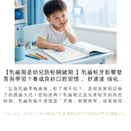
【乳齒期是幼兒防蛀關鍵期 】乳齒蛀牙影響發
育與學習？養成良好口腔習慣， 舒適達 強化琺
瑯質 兒童牙膏防護指南
「以為乳齒早晚會換，蛀了都不怕？」是很多家長誤會
了的護齒大忌！您知道嗎？乳齒期正是兒童蛀牙的高危
時期。乳齒蛀蝕不僅僅是「牙痛」那麼簡單，就算換恆
齒也有影響！後果將如骨牌效應般...
In
HEALTH & BEAUTY
/
HEALTH CARE
/
LIFESTYLE
31st July, 2026 ｜