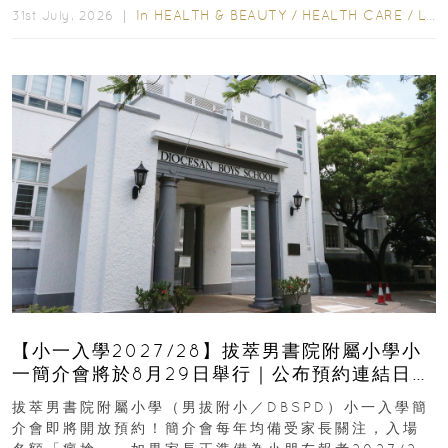
In
HEALTH & BEAUTY
/
HEALTH CARE
/
LIFESTYLE
31st July, 2026 ｜
【小一入學2027/28】拔萃男書院附屬小學小
一簡介會將於8月29日舉行｜公布預約連結日期
｜更設有網上重溫
拔萃男書院附屬小學（男拔附小／DBSPD）小一入學簡
介會即將開放預約！簡介會每年均備受家長關注，入場