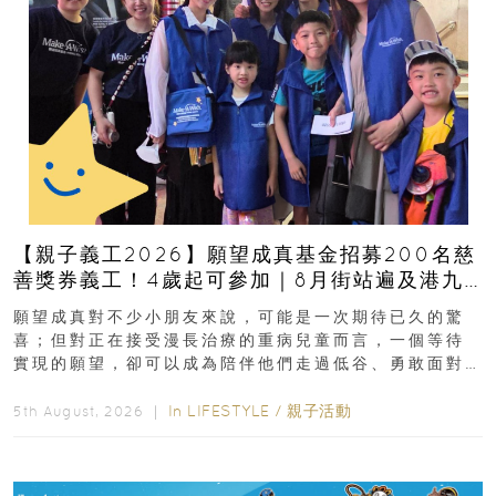
【親子義工2026】願望成真基金招募200名慈
善獎券義工！4歲起可參加｜8月街站遍及港九
新界
願望成真對不少小朋友來說，可能是一次期待已久的驚
喜；但對正在接受漫長治療的重病兒童而言，一個等待
實現的願望，卻可以成為陪伴他們走過低谷、勇敢面對
逆境的重要力量。▲ 願...
In
LIFESTYLE
/
親子活動
5th August, 2026 ｜