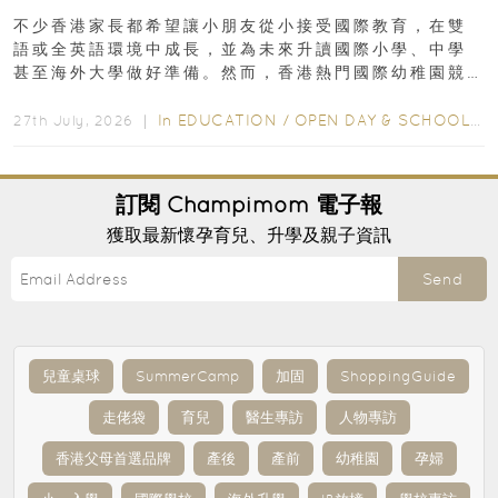
不少香港家長都希望讓小朋友從小接受國際教育，在雙
語或全英語環境中成長，並為未來升讀國際小學、中學
甚至海外大學做好準備。然而，香港熱門國際幼稚園競
爭激烈，大部分學校會於入學前約一年開始接受申請...
In
EDUCATION
/
OPEN DAY & SCHOOL EVENTS
27th July, 2026 ｜
訂閱
Champimom
電子報
獲取最新懷孕育兒、升學及親子資訊
Send
兒童桌球
SummerCamp
加固
ShoppingGuide
走佬袋
育兒
醫生專訪
人物專訪
香港父母首選品牌
產後
產前
幼稚園
孕婦