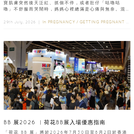
寶肌膚突然後天泛紅、抓個不停，或者肚仔「咕嚕咕
嚕」不舒服而哭鬧時，媽媽心裡總滿是心痛與無奈。混
合餵養揀奶粉？選擇幼兒配...
In
PREGNANCY
/
GETTING PREGNANT
/
P
29th July, 2026 ｜
BB 展2026 ︳荷花BB展入場優惠指南
「荷花 BB 展」將於2026年7月30日至8月2日於香港