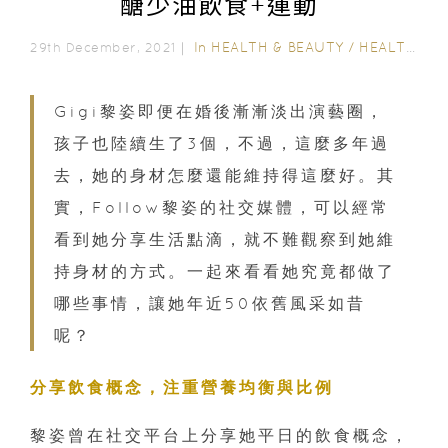
醣少油飲食+運動
In
HEALTH & BEAUTY
/
HEALTH CARE
29th December, 2021｜
Gigi黎姿即便在婚後漸漸淡出演藝圈，
孩子也陸續生了3個，不過，這麼多年過
去，她的身材怎麼還能維持得這麼好。其
實，Follow黎姿的社交媒體，可以經常
看到她分享生活點滴，就不難觀察到她維
持身材的方式。一起來看看她究竟都做了
哪些事情，讓她年近50依舊風采如昔
呢？
分享飲食概念，注重營養均衡與比例
黎姿曾在社交平台上分享她平日的飲食概念，