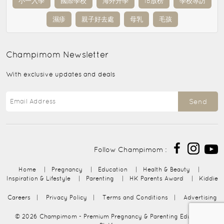
小一入學
國際學校
海外升學
IB放榜
學校專訪
濕疹
親子好去處
母乳
毛孩
Champimom
Newsletter
With exclusive updates and deals
Send
Follow Champimom :
Home
|
Pregnancy
|
Education
|
Health & Beauty
|
Inspiration & Lifestyle
|
Parenting
|
HK Parents Award
|
Kiddie
Careers
|
Privacy Policy
|
Terms and Conditions
|
Advertising
© 2026
Champimom
- Premium Pregnancy & Parenting Education