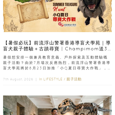
【暑假必玩】前流浮山警署香港導盲犬學苑｜導
盲犬親子體驗＋古蹟尋寶 | Champimom送3
組免費名額
暑假想安排一個兼具教育意義、戶外探索及互動體驗嘅
親子活動？由於7月場次反應熱烈，前流浮山警署香港導
盲犬學苑將於8月23日加推「小Q夏日尋寶大作戰」，家
長與小朋友可以走進前流浮山警署...
In
LIFESTYLE
/
親子活動
7th August, 2026 ｜