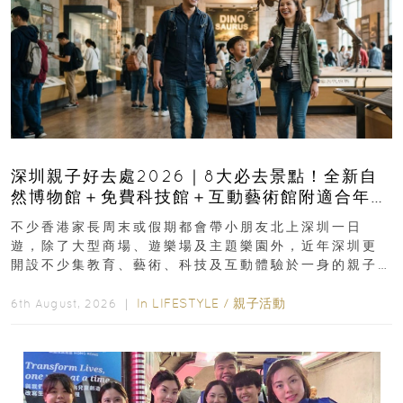
深圳親子好去處2026｜8大必去景點！全新自
然博物館＋免費科技館＋互動藝術館附適合年
齡、交通、門票、開放時間
不少香港家長周末或假期都會帶小朋友北上深圳一日
遊，除了大型商場、遊樂場及主題樂園外，近年深圳更
開設不少集教育、藝術、科技及互動體驗於一身的親子
好去處！暑假唔想再行商場...
In
LIFESTYLE
/
親子活動
6th August, 2026 ｜