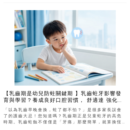
【乳齒期是幼兒防蛀關鍵期 】乳齒蛀牙影響發
育與學習？養成良好口腔習慣， 舒適達 強化琺
瑯質 兒童牙膏防護指南
「以為乳齒早晚會換，蛀了都不怕？」是很多家長誤會
了的護齒大忌！您知道嗎？乳齒期正是兒童蛀牙的高危
時期。乳齒蛀蝕不僅僅是「牙痛」那麼簡單，就算換恆
齒也有影響！後果將如骨牌效應般...