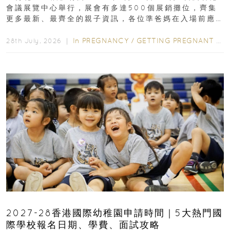
會議展覽中心舉行，展會有多達500個展銷攤位，齊集
更多最新、最齊全的親子資訊，各位準爸媽在入場前應
先閱讀購物指南...
In
PREGNANCY
/
GETTING PREGNANT
/
P
28th July, 2026 ｜
2027-28香港國際幼稚園申請時間｜5大熱門國
際學校報名日期、學費、面試攻略