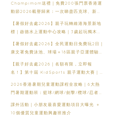
Champimom送禮｜免費200張門票香港運
動節2026載譽歸來：一次睇盡匹克球、新興
運動、街舞比賽＋逾百運動品牌展覽
【暑假好去處2026】親子玩轉維港海景新地
標｜啟德水上運動中心攻略｜3歲起玩獨木舟
＋7大親子水上活動＋報名方法
【暑假好去處2026】全民運動日免費玩2日｜
康文署免費泳池、球場＋18區親子亞運體驗活
動｜附搶先預約攻略
【親子好去處2026｜名額有限，立即報
名！】第十屆 KidSports 親子運動大賽｜
50+學校認可：啟發兒童小鐵人潛能
2026香港暑期兒童運動課程全攻略｜6大熱
門暑期運動班：籃球/網球/劍擊/欖球/忍者訓
練+親子跑步賽
課外活動｜小朋友最喜愛運動項目大曝光 ＋
10個優質兒童運動興趣班推介