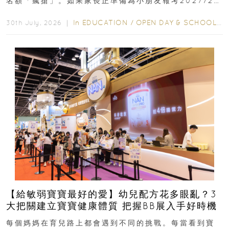
名額「瘋搶」。如果家長正準備為小朋友報考2027/28
學年小一，想...
In
EDUCATION
/
OPEN DAY & SCHOOL EVENTS
30th July, 2026 ｜
【給敏弱寶寶最好的愛】幼兒配方花多眼亂？3
大把關建立寶寶健康體質 把握BB展入手好時機
每個媽媽在育兒路上都會遇到不同的挑戰。每當看到寶