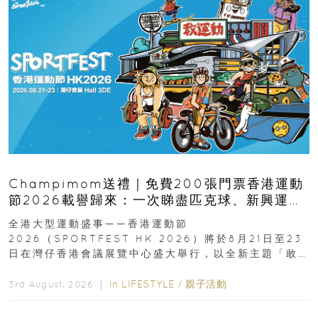
Champimom送禮｜免費200張門票香港運動
節2026載譽歸來：一次睇盡匹克球、新興運
動、街舞比賽＋逾百運動品牌展覽
全港大型運動盛事——香港運動節
2026（SPORTFEST HK 2026）將於8月21日至23
日在灣仔香港會議展覽中心盛大舉行，以全新主題「敢
運動大排檔」登場，集合...
In
LIFESTYLE
/
親子活動
3rd August, 2026 ｜