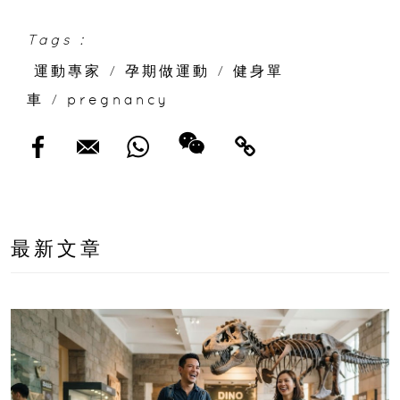
Tags :
運動專家
/
孕期做運動
/
健身單
車
/
pregnancy
最新文章