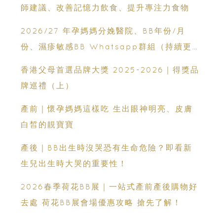
師建議、改善記憶力飲食、提升專注力食物
2026/27 年孕媽媽分娩醫院、BB年份/月
份、濕疹敏感BB Whatsapp群組（持續更
新）
香港父母首選品牌大獎 2025-2026｜得獎品
牌巡禮（上）
產前｜懷孕媽媽這樣吃 生出眼神明亮、皮膚
白皙的靚寶寶
產後｜BB出生時沒哭恐有生命危險？即看新
生兒出生時大哭的重要性！
2026春季荷花BB展｜一站式產前產後購物好
去處 荷花BB展會場優惠攻略 搶先了解！