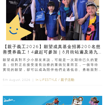
【親子義工2026】願望成真基金招募200名慈
善獎券義工！4歲起可參加｜8月街站遍及港九
新界
願望成真對不少小朋友來說，可能是一次期待已久的驚
喜；但對正在接受漫長治療的重病兒童而言，一個等待
實現的願望，卻可以成為陪伴他們走過低谷、勇敢面對
逆境的重要力量。▲ 願...
In
LIFESTYLE
/
親子活動
5th August, 2026 ｜