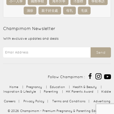
小一入學
國際學校
海外升學
IB放榜
學校專訪
濕疹
親子好去處
母乳
毛孩
Champimom
Newsletter
With exclusive updates and deals
Send
Follow Champimom :
Home
|
Pregnancy
|
Education
|
Health & Beauty
|
Inspiration & Lifestyle
|
Parenting
|
HK Parents Award
|
Kiddie
Careers
|
Privacy Policy
|
Terms and Conditions
|
Advertising
© 2026
Champimom
- Premium Pregnancy & Parenting Education