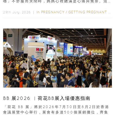
嚕」不舒服而哭鬧時，媽媽心裡總滿是心痛與無奈。混
合餵養揀奶粉？選擇幼兒配...
In
PREGNANCY
/
GETTING PREGNANT
/
P
29th July, 2026 ｜
BB 展2026 ︳荷花BB展入場優惠指南
「荷花 BB 展」將於2026年7月30日至8月2日於香港
會議展覽中心舉行，展會有多達500個展銷攤位，齊集