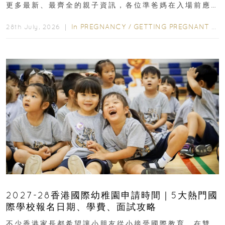
更多最新、最齊全的親子資訊，各位準爸媽在入場前應
先閱讀購物指南...
In
PREGNANCY
/
GETTING PREGNANT
/
P
28th July, 2026 ｜
2027-28香港國際幼稚園申請時間｜5大熱門國
際學校報名日期、學費、面試攻略
不少香港家長都希望讓小朋友從小接受國際教育，在雙