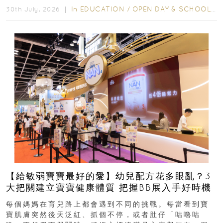
In
EDUCATION
/
OPEN DAY & SCHOOL EVENTS
30th July, 2026 ｜
【給敏弱寶寶最好的愛】幼兒配方花多眼亂？3
大把關建立寶寶健康體質 把握BB展入手好時機
每個媽媽在育兒路上都會遇到不同的挑戰。每當看到寶
寶肌膚突然後天泛紅、抓個不停，或者肚仔「咕嚕咕