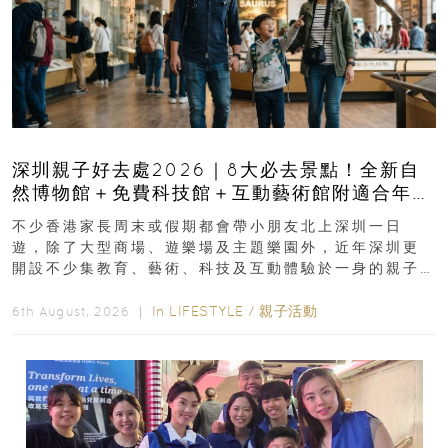
深圳親子好去處2026｜8大必去景點！全新自
然博物館＋免費科技館＋互動藝術館附適合年
齡、交通、門票、開放時間
不少香港家長周末或假期都會帶小朋友北上深圳一日
遊，除了大型商場、遊樂場及主題樂園外，近年深圳更
開設不少集教育、藝術、科技及互動體驗於一身的親子
好去處！暑假唔想再行商場...
In
LIFESTYLE
/
親子活動
6th August, 2026 ｜