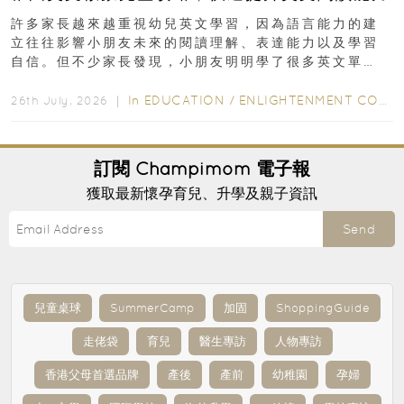
許多家長越來越重視幼兒英文學習，因為語言能力的建
立往往影響小朋友未來的閱讀理解、表達能力以及學習
自信。但不少家長發現，小朋友明明學了很多英文單
字，真正開始閱讀英文故事書時，仍然容易卡住...
In
EDUCATION
/
ENLIGHTENMENT CORNER
26th July, 2026 ｜
訂閱
Champimom
電子報
獲取最新懷孕育兒、升學及親子資訊
Send
兒童桌球
SummerCamp
加固
ShoppingGuide
走佬袋
育兒
醫生專訪
人物專訪
香港父母首選品牌
產後
產前
幼稚園
孕婦