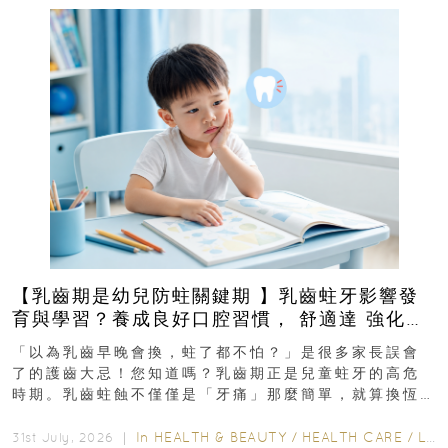
【乳齒期是幼兒防蛀關鍵期 】乳齒蛀牙影響發
育與學習？養成良好口腔習慣， 舒適達 強化琺
瑯質 兒童牙膏防護指南
「以為乳齒早晚會換，蛀了都不怕？」是很多家長誤會
了的護齒大忌！您知道嗎？乳齒期正是兒童蛀牙的高危
時期。乳齒蛀蝕不僅僅是「牙痛」那麼簡單，就算換恆
齒也有影響！後果將如骨牌效應般...
In
HEALTH & BEAUTY
/
HEALTH CARE
/
LIFESTYLE
31st July, 2026 ｜