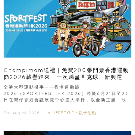
Champimom送禮｜免費200張門票香港運動
節2026載譽歸來：一次睇盡匹克球、新興運
動、街舞比賽＋逾百運動品牌展覽
全港大型運動盛事——香港運動節
2026（SPORTFEST HK 2026）將於8月21日至23
日在灣仔香港會議展覽中心盛大舉行，以全新主題「敢
運動大排檔」登場，集合...
In
LIFESTYLE
/
親子活動
3rd August, 2026 ｜