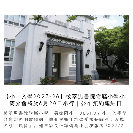
【小一入學2027/28】拔萃男書院附屬小學小
一簡介會將於8月29日舉行｜公布預約連結日期
｜更設有網上重溫
拔萃男書院附屬小學（男拔附小／DBSPD）小一入學簡
介會即將開放預約！簡介會每年均備受家長關注，入場
名額「瘋搶」。如果家長正準備為小朋友報考2027/28
學年小一，想...