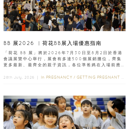
BB 展2026 ︳荷花BB展入場優惠指南
「荷花 BB 展」將於2026年7月30日至8月2日於香港
會議展覽中心舉行，展會有多達500個展銷攤位，齊集
更多最新、最齊全的親子資訊，各位準爸媽在入場前應
先閱讀購物指南...
In
PREGNANCY
/
GETTING PREGNANT
/
P
28th July, 2026 ｜