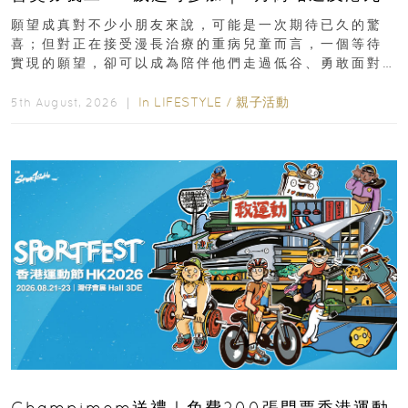
新界
願望成真對不少小朋友來說，可能是一次期待已久的驚
喜；但對正在接受漫長治療的重病兒童而言，一個等待
實現的願望，卻可以成為陪伴他們走過低谷、勇敢面對
逆境的重要力量。▲ 願...
In
LIFESTYLE
/
親子活動
5th August, 2026 ｜
Champimom送禮｜免費200張門票香港運動