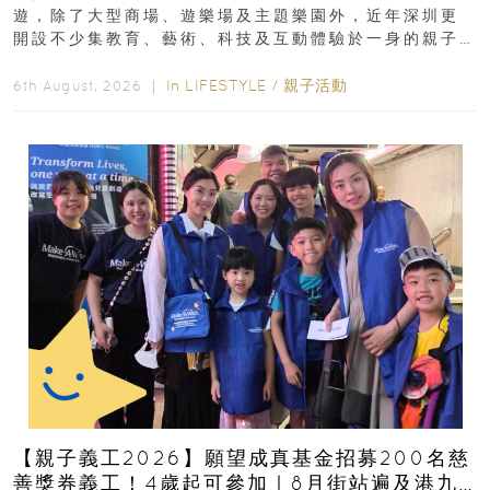
遊，除了大型商場、遊樂場及主題樂園外，近年深圳更
開設不少集教育、藝術、科技及互動體驗於一身的親子
好去處！暑假唔想再行商場...
In
LIFESTYLE
/
親子活動
6th August, 2026 ｜
【親子義工2026】願望成真基金招募200名慈
善獎券義工！4歲起可參加｜8月街站遍及港九