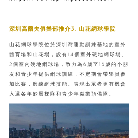
深圳高爾夫俱樂部推介3. 山花網球學院
山花網球學院位於深圳灣運動訓練基地的室外
體育場和山花場，設有14個室外硬地網球場、
2個室內硬地網球場，致力為6歲至16歲的小朋
友和青少年提供網球訓練，不定期會帶學員參
加比賽，磨練網球技能。表現出眾者更有機會
入選各年齡層梯隊和青少年職業預備隊。