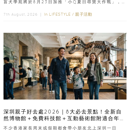
盲犬學苑將於8月23日加推「小Q夏日尋寶大作戰」，家
長與小朋友可以走進前流浮山警署...
In
LIFESTYLE
/
親子活動
7th August, 2026 ｜
深圳親子好去處2026｜8大必去景點！全新自
然博物館＋免費科技館＋互動藝術館附適合年
齡、交通、門票、開放時間
不少香港家長周末或假期都會帶小朋友北上深圳一日