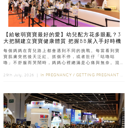
【給敏弱寶寶最好的愛】幼兒配方花多眼亂？3
大把關建立寶寶健康體質 把握BB展入手好時機
每個媽媽在育兒路上都會遇到不同的挑戰。每當看到寶
寶肌膚突然後天泛紅、抓個不停，或者肚仔「咕嚕咕
嚕」不舒服而哭鬧時，媽媽心裡總滿是心痛與無奈。混
合餵養揀奶粉？選擇幼兒配...
In
PREGNANCY
/
GETTING PREGNANT
/
P
29th July, 2026 ｜