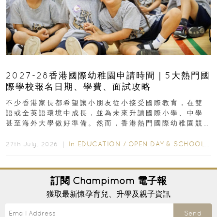
2027-28香港國際幼稚園申請時間｜5大熱門國
際學校報名日期、學費、面試攻略
不少香港家長都希望讓小朋友從小接受國際教育，在雙
語或全英語環境中成長，並為未來升讀國際小學、中學
甚至海外大學做好準備。然而，香港熱門國際幼稚園競
爭激烈，大部分學校會於入學前約一年開始接受申請...
In
EDUCATION
/
OPEN DAY & SCHOOL EVENTS
27th July, 2026 ｜
訂閱
Champimom
電子報
獲取最新懷孕育兒、升學及親子資訊
Send