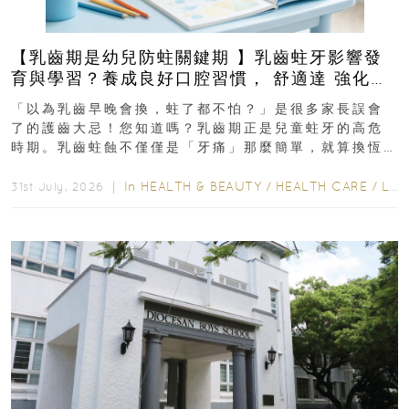
【乳齒期是幼兒防蛀關鍵期 】乳齒蛀牙影響發
育與學習？養成良好口腔習慣， 舒適達 強化琺
瑯質 兒童牙膏防護指南
「以為乳齒早晚會換，蛀了都不怕？」是很多家長誤會
了的護齒大忌！您知道嗎？乳齒期正是兒童蛀牙的高危
時期。乳齒蛀蝕不僅僅是「牙痛」那麼簡單，就算換恆
齒也有影響！後果將如骨牌效應般...
In
HEALTH & BEAUTY
/
HEALTH CARE
/
LIFESTYLE
31st July, 2026 ｜