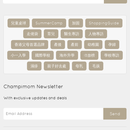
兒童桌球
SummerCamp
加固
ShoppingGuide
走佬袋
育兒
醫生專訪
人物專訪
香港父母首選品牌
產後
產前
幼稚園
孕婦
小一入學
國際學校
海外升學
IB放榜
學校專訪
濕疹
親子好去處
母乳
毛孩
Champimom
Newsletter
With exclusive updates and deals
Send