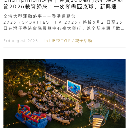
節2026載譽歸來：一次睇盡匹克球、新興運
動、街舞比賽＋逾百運動品牌展覽
全港大型運動盛事——香港運動節
2026（SPORTFEST HK 2026）將於8月21日至23
日在灣仔香港會議展覽中心盛大舉行，以全新主題「敢
運動大排檔」登場，集合...
In
LIFESTYLE
/
親子活動
3rd August, 2026 ｜