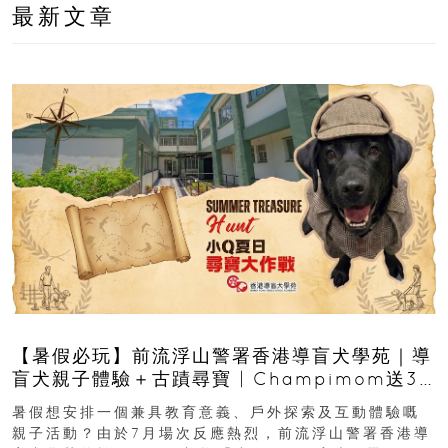
最新文章
【暑假必玩】前流浮山警署香港導盲犬學苑｜導
盲犬親子體驗＋古蹟尋寶 | Champimom送3
組免費名額
暑假想安排一個兼具教育意義、戶外探索及互動體驗嘅
親子活動？由於7月場次反應熱烈，前流浮山警署香港導