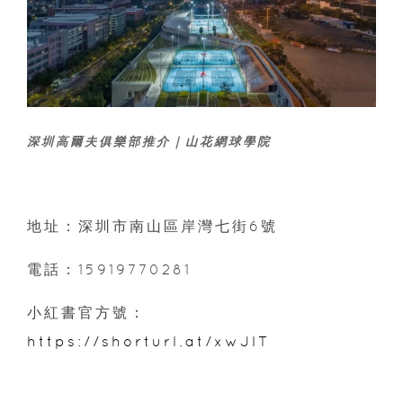
深圳高爾夫俱樂部推介｜山花網球學院
地址：深圳市南山區岸灣七街6號
電話：15919770281
小紅書官方號：
https://shorturl.at/xwJlT