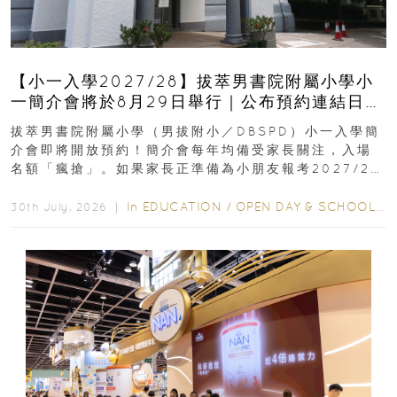
【小一入學2027/28】拔萃男書院附屬小學小
一簡介會將於8月29日舉行｜公布預約連結日期
｜更設有網上重溫
拔萃男書院附屬小學（男拔附小／DBSPD）小一入學簡
介會即將開放預約！簡介會每年均備受家長關注，入場
名額「瘋搶」。如果家長正準備為小朋友報考2027/28
學年小一，想...
In
EDUCATION
/
OPEN DAY & SCHOOL EVENTS
30th July, 2026 ｜