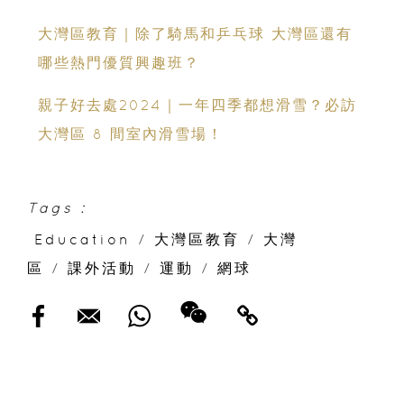
大灣區教育｜除了騎馬和乒乓球 大灣區還有
哪些熱門優質興趣班？
親子好去處2024｜一年四季都想滑雪？必訪
大灣區 8 間室內滑雪場！
Tags :
Education
/
大灣區教育
/
大灣
區
/
課外活動
/
運動
/
網球