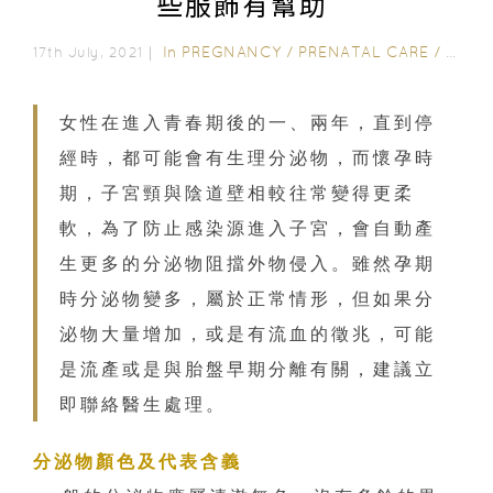
些服飾有幫助
In
PREGNANCY
/
PRENATAL CARE
/
HEAL
17th July, 2021｜
女性在進入青春期後的一、兩年，直到停
經時，都可能會有生理分泌物，而懷孕時
期，子宮頸與陰道壁相較往常變得更柔
軟，為了防止感染源進入子宮，會自動產
生更多的分泌物阻擋外物侵入。雖然孕期
時分泌物變多，屬於正常情形，但如果分
泌物大量增加，或是有流血的徵兆，可能
是流產或是與胎盤早期分離有關，建議立
即聯絡醫生處理。
分泌物顏色及代表含義