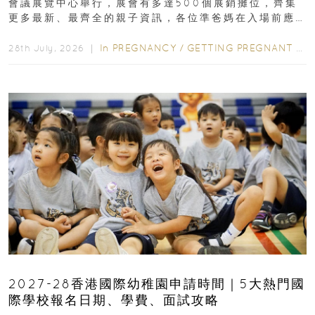
會議展覽中心舉行，展會有多達500個展銷攤位，齊集
更多最新、最齊全的親子資訊，各位準爸媽在入場前應
先閱讀購物指南...
In
PREGNANCY
/
GETTING PREGNANT
/
P
28th July, 2026 ｜
2027-28香港國際幼稚園申請時間｜5大熱門國
際學校報名日期、學費、面試攻略