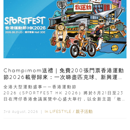
Champimom送禮｜免費200張門票香港運動
節2026載譽歸來：一次睇盡匹克球、新興運
動、街舞比賽＋逾百運動品牌展覽
全港大型運動盛事——香港運動節
2026（SPORTFEST HK 2026）將於8月21日至23
日在灣仔香港會議展覽中心盛大舉行，以全新主題「敢
運動大排檔」登場，集合...
In
LIFESTYLE
/
親子活動
3rd August, 2026 ｜