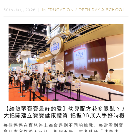
學年小一，想...
In
EDUCATION
/
OPEN DAY & SCHOOL EVENTS
30th July, 2026 ｜
【給敏弱寶寶最好的愛】幼兒配方花多眼亂？3
大把關建立寶寶健康體質 把握BB展入手好時機
每個媽媽在育兒路上都會遇到不同的挑戰。每當看到寶
寶肌膚突然後天泛紅、抓個不停，或者肚仔「咕嚕咕