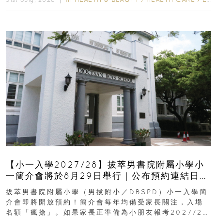
【小一入學2027/28】拔萃男書院附屬小學小
一簡介會將於8月29日舉行｜公布預約連結日期
｜更設有網上重溫
拔萃男書院附屬小學（男拔附小／DBSPD）小一入學簡
介會即將開放預約！簡介會每年均備受家長關注，入場
名額「瘋搶」。如果家長正準備為小朋友報考2027/28