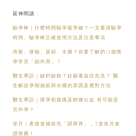
延伸閱讀 :
驗孕棒｜什麼時間驗孕最準確？一文看清驗孕
時間、驗孕棒正確使用方法及注意事項
痔瘡、便秘、尿頻、水腫？你要了解的12個懷
孕常見「副作用」！
醫生專訪｜缺鈣缺鎂？妊娠毒血症先兆？ 醫
生解說孕期抽筋與水腫的原因及應對方法
醫生專訪｜懷孕初腹痛及輕微出血 有可能是
宮外孕？
坐月｜產後進補前先「調脾胃」，3道坐月食
譜推薦！