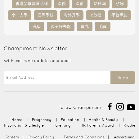
香港父母首選品牌
產後
產前
幼稚園
孕婦
小一入學
國際學校
海外升學
IB放榜
學校專訪
濕疹
親子好去處
母乳
毛孩
Champimom
Newsletter
With exclusive updates and deals
Send
Follow Champimom :
Home
|
Pregnancy
|
Education
|
Health & Beauty
|
Inspiration & Lifestyle
|
Parenting
|
HK Parents Award
|
Kiddie
Careers
|
Privacy Policy
|
Terms and Conditions
|
Advertising