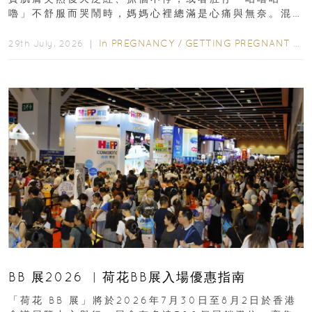
嚕」不舒服而哭鬧時，媽媽心裡總滿是心痛與無奈。混
合餵養揀奶粉？選擇幼兒配...
In
PREGNANCY
/
GETTING PREGNANT
/
P
29th July, 2026 ｜
BB 展2026 ︳荷花BB展入場優惠指南
「荷花 BB 展」將於2026年7月30日至8月2日於香港