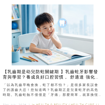
【乳齒期是幼兒防蛀關鍵期 】乳齒蛀牙影響發
育與學習？養成良好口腔習慣， 舒適達 強化琺
瑯質 兒童牙膏防護指南
「以為乳齒早晚會換，蛀了都不怕？」是很多家長誤會
了的護齒大忌！您知道嗎？乳齒期正是兒童蛀牙的高危
時期。乳齒蛀蝕不僅僅是「牙痛」那麼簡單，就算換恆
齒也有影響！後果將如骨牌效應般...
In
HEALTH & BEAUTY
/
HEALTH CARE
/
LIFESTYLE
31st July, 2026 ｜