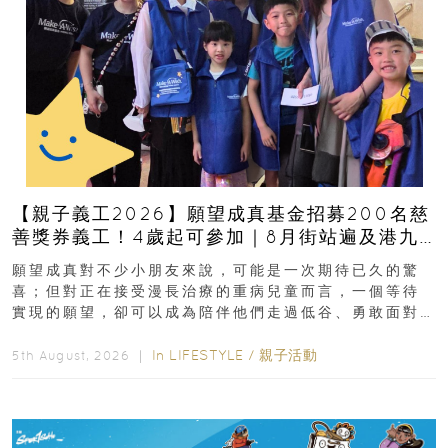
【親子義工2026】願望成真基金招募200名慈
善獎券義工！4歲起可參加｜8月街站遍及港九
新界
願望成真對不少小朋友來說，可能是一次期待已久的驚
喜；但對正在接受漫長治療的重病兒童而言，一個等待
實現的願望，卻可以成為陪伴他們走過低谷、勇敢面對
逆境的重要力量。▲ 願...
In
LIFESTYLE
/
親子活動
5th August, 2026 ｜