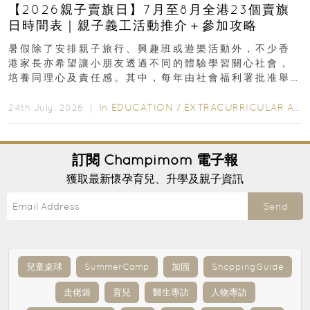
【2026親子賣旗日】7月至8月全港23個賣旗
日時間表｜親子義工活動推介＋參加攻略
暑假除了安排親子旅行、興趣班或遊樂活動外，不少香
港家長亦希望讓小朋友透過不同的體驗學習關心社會，
培養同理心及責任感。其中，每年由社會福利署批准舉
行的小朋友賣旗日小朋友，正是一項既有教育意義...
In
EDUCATION
/
EXTRACURRICULAR ACTIVITIES
24th July, 2026 ｜
訂閱
Champimom
電子報
獲取最新懷孕育兒、升學及親子資訊
Send
兒童桌球
SummerCamp
加固
ShoppingGuide
走佬袋
育兒
醫生專訪
人物專訪