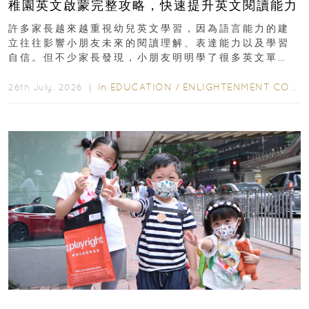
稚園英文啟蒙完整攻略，快速提升英文閱讀能力
許多家長越來越重視幼兒英文學習，因為語言能力的建
立往往影響小朋友未來的閱讀理解、表達能力以及學習
自信。但不少家長發現，小朋友明明學了很多英文單
字，真正開始閱讀英文故事書時，仍然容易卡住...
In
EDUCATION
/
ENLIGHTENMENT CORNER
26th July, 2026 ｜