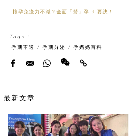
懷孕免疫力不減？全面「營」孕 3 要訣！
Tags :
孕期不適
/
孕期分泌
/
孕媽媽百科
最新文章