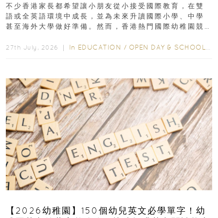
不少香港家長都希望讓小朋友從小接受國際教育，在雙
語或全英語環境中成長，並為未來升讀國際小學、中學
甚至海外大學做好準備。然而，香港熱門國際幼稚園競
爭激烈，大部分學校會於入學前約一年開始接受申請...
In
EDUCATION
/
OPEN DAY & SCHOOL EVENTS
27th July, 2026 ｜
【2026幼稚園】150個幼兒英文必學單字！幼