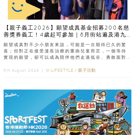
【親子義工2026】願望成真基金招募200名慈
善獎券義工！4歲起可參加｜8月街站遍及港九
新界
願望成真對不少小朋友來說，可能是一次期待已久的驚
喜；但對正在接受漫長治療的重病兒童而言，一個等待
實現的願望，卻可以成為陪伴他們走過低谷、勇敢面對
逆境的重要力量。▲ 願...
In
LIFESTYLE
/
親子活動
5th August, 2026 ｜