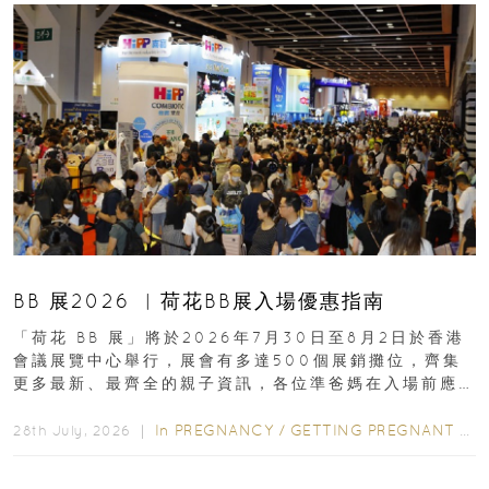
BB 展2026 ︳荷花BB展入場優惠指南
「荷花 BB 展」將於2026年7月30日至8月2日於香港
會議展覽中心舉行，展會有多達500個展銷攤位，齊集
更多最新、最齊全的親子資訊，各位準爸媽在入場前應
先閱讀購物指南...
In
PREGNANCY
/
GETTING PREGNANT
/
P
28th July, 2026 ｜