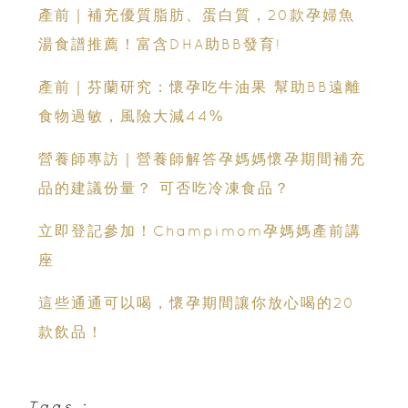
產前｜補充優質脂肪、蛋白質，20款孕婦魚
湯食譜推薦！富含DHA助BB發育!
產前｜芬蘭研究：懷孕吃牛油果 幫助BB遠離
食物過敏，風險大減44%
營養師專訪｜營養師解答孕媽媽懷孕期間補充
品的建議份量？ 可否吃冷凍食品？
立即登記參加！Champimom孕媽媽產前講
座
這些通通可以喝，懷孕期間讓你放心喝的20
款飲品！
Tags :