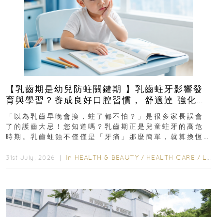
【乳齒期是幼兒防蛀關鍵期 】乳齒蛀牙影響發
育與學習？養成良好口腔習慣， 舒適達 強化琺
瑯質 兒童牙膏防護指南
「以為乳齒早晚會換，蛀了都不怕？」是很多家長誤會
了的護齒大忌！您知道嗎？乳齒期正是兒童蛀牙的高危
時期。乳齒蛀蝕不僅僅是「牙痛」那麼簡單，就算換恆
齒也有影響！後果將如骨牌效應般...
In
HEALTH & BEAUTY
/
HEALTH CARE
/
LIFESTYLE
31st July, 2026 ｜