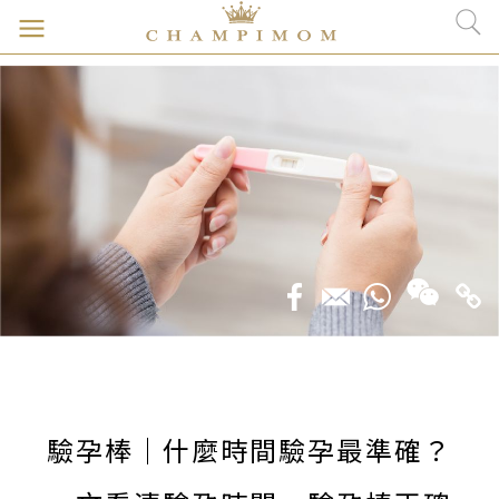
驗孕棒｜什麼時間驗孕最準確？