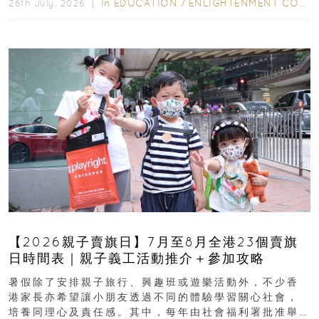
In
EDUCATION
/
ENLIGHTENMENT CORNER
26th July, 2026 ｜
【2026親子賣旗日】7月至8月全港23個賣旗
日時間表｜親子義工活動推介＋參加攻略
暑假除了安排親子旅行、興趣班或遊樂活動外，不少香
港家長亦希望讓小朋友透過不同的體驗學習關心社會，
培養同理心及責任感。其中，每年由社會福利署批准舉