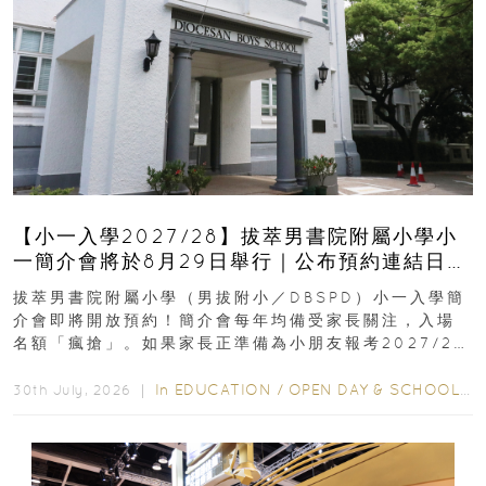
【小一入學2027/28】拔萃男書院附屬小學小
一簡介會將於8月29日舉行｜公布預約連結日期
｜更設有網上重溫
拔萃男書院附屬小學（男拔附小／DBSPD）小一入學簡
介會即將開放預約！簡介會每年均備受家長關注，入場
名額「瘋搶」。如果家長正準備為小朋友報考2027/28
學年小一，想...
In
EDUCATION
/
OPEN DAY & SCHOOL EVENTS
30th July, 2026 ｜