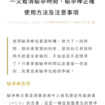
一文看清驗孕時間、驗孕棒正確
使用方法及注意事項
In
PREGNANCY
/
HEALTH & BEAUTY
10th February, 2024｜
使用驗孕棒也要講時機！努力了一段時
間，期待著寶寶的到來，發現自己有段時
間月經還沒來報到，不知道是不是懷孕
了？只要掌握驗孕時間以及遵循一些規
則，其實居家驗孕也能很準確！
驗孕棒原理
驗孕棒主要是測量尿液中人绒毛膜促性腺激素
（HCG）的含量，這是一種從胎盤產生的懷孕