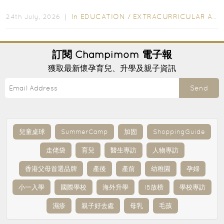
行的小朋友賣旗日小朋友，正是一項既有教育意義...
In
EDUCATION
/
EXTRACURRICULAR ACTIVITIES
24th July, 2026 ｜
訂閱
Champimom
電子報
獲取最新懷孕育兒、升學及親子資訊
Send
兒童桌球
SummerCamp
加固
ShoppingGuide
走佬袋
育兒
醫生專訪
人物專訪
香港父母首選品牌
產後
產前
幼稚園
孕婦
小一入學
國際學校
海外升學
IB放榜
學校專訪
濕疹
親子好去處
母乳
毛孩