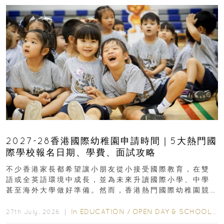
2027-28香港國際幼稚園申請時間｜5大熱門國
際學校報名日期、學費、面試攻略
不少香港家長都希望讓小朋友從小接受國際教育，在雙
語或全英語環境中成長，並為未來升讀國際小學、中學
甚至海外大學做好準備。然而，香港熱門國際幼稚園競
爭激烈，大部分學校會於入學前約一年開始接受申請...
In
EDUCATION
/
OPEN DAY & SCHOOL EVENTS
27th July, 2026 ｜