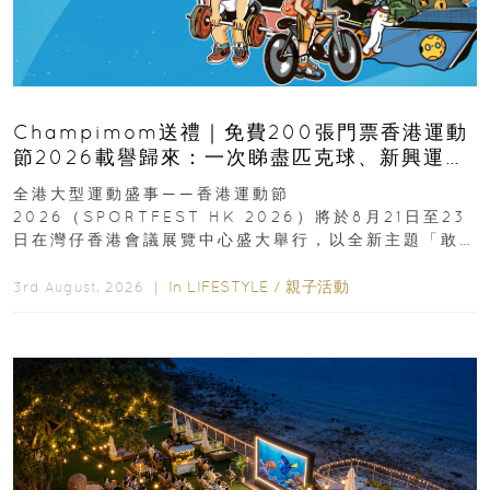
Champimom送禮｜免費200張門票香港運動
節2026載譽歸來：一次睇盡匹克球、新興運
動、街舞比賽＋逾百運動品牌展覽
全港大型運動盛事——香港運動節
2026（SPORTFEST HK 2026）將於8月21日至23
日在灣仔香港會議展覽中心盛大舉行，以全新主題「敢
運動大排檔」登場，集合...
In
LIFESTYLE
/
親子活動
3rd August, 2026 ｜