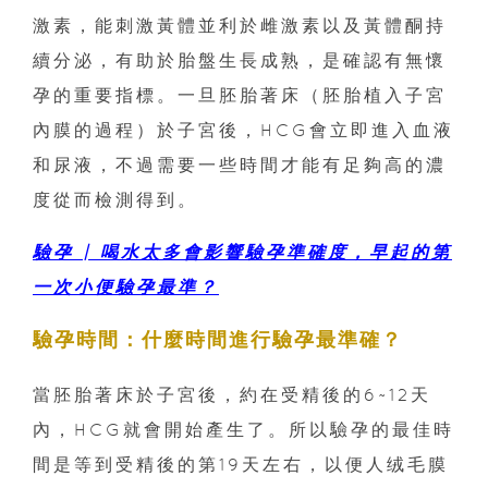
激素，能刺激黃體並利於雌激素以及黃體酮持
續分泌，有助於胎盤生長成熟，是確認有無懷
孕的重要指標。一旦胚胎著床（胚胎植入子宮
內膜的過程）於子宮後，HCG會立即進入血液
和尿液，不過需要一些時間才能有足夠高的濃
度從而檢測得到。
驗孕 | 喝水太多會影響驗孕準確度，早起的第
一次小便驗孕最準？
驗孕時間：什麼
時間進行驗孕最準確？
當胚胎著床於子宮後，約在受精後的6~12天
內，HCG就會開始產生了。所以驗孕的最佳時
間是等到受精後的第19天左右，以便人绒毛膜