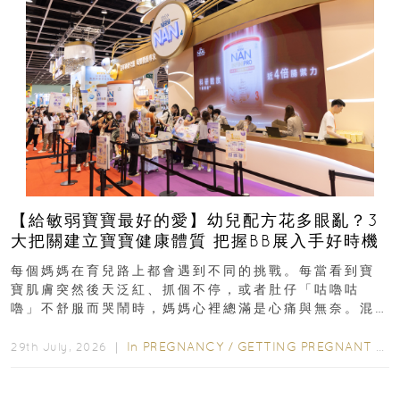
【給敏弱寶寶最好的愛】幼兒配方花多眼亂？3
大把關建立寶寶健康體質 把握BB展入手好時機
每個媽媽在育兒路上都會遇到不同的挑戰。每當看到寶
寶肌膚突然後天泛紅、抓個不停，或者肚仔「咕嚕咕
嚕」不舒服而哭鬧時，媽媽心裡總滿是心痛與無奈。混
合餵養揀奶粉？選擇幼兒配...
In
PREGNANCY
/
GETTING PREGNANT
/
P
29th July, 2026 ｜