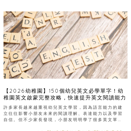
【2026幼稚園】150個幼兒英文必學單字！幼
稚園英文啟蒙完整攻略，快速提升英文閱讀能力
許多家長越來越重視幼兒英文學習，因為語言能力的建
立往往影響小朋友未來的閱讀理解、表達能力以及學習
自信。但不少家長發現，小朋友明明學了很多英文單
字，真正開始閱讀英文故事書時，仍然容易卡住...