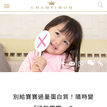
別給寶寶過量蛋白質！隨時變