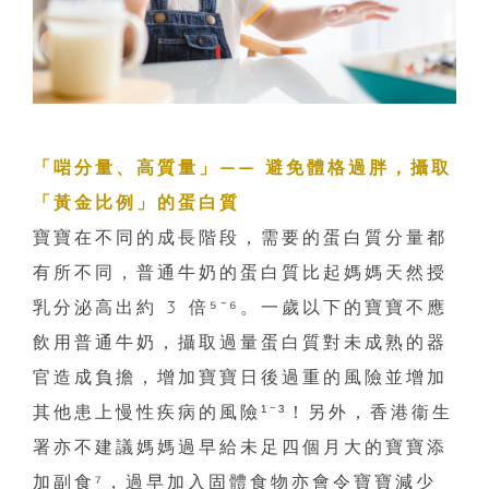
「啱分量、高質量」—— 避免體格過胖，攝取
「黃金比例」的蛋白質
寶寶在不同的成長階段，需要的蛋白質分量都
有所不同，普通牛奶的蛋白質比起媽媽天然授
乳分泌高出約 3 倍⁵⁻⁶。一歲以下的寶寶不應
飲用普通牛奶，攝取過量蛋白質對未成熟的器
官造成負擔，增加寶寶日後過重的風險並增加
其他患上慢性疾病的風險¹⁻³！另外，香港衞生
署亦不建議媽媽過早給未足四個月大的寶寶添
加副食⁷，過早加入固體食物亦會令寶寶減少