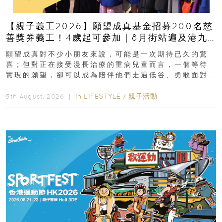
【親子義工2026】願望成真基金招募200名慈
善獎券義工！4歲起可參加｜8月街站遍及港九
新界
願望成真對不少小朋友來說，可能是一次期待已久的驚
喜；但對正在接受漫長治療的重病兒童而言，一個等待
實現的願望，卻可以成為陪伴他們走過低谷、勇敢面對
逆境的重要力量。▲ 願...
In
LIFESTYLE
/
親子活動
5th August, 2026 ｜