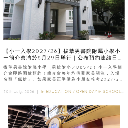
【小一入學2027/28】拔萃男書院附屬小學小
一簡介會將於8月29日舉行｜公布預約連結日期
｜更設有網上重溫
拔萃男書院附屬小學（男拔附小／DBSPD）小一入學簡
介會即將開放預約！簡介會每年均備受家長關注，入場
名額「瘋搶」。如果家長正準備為小朋友報考2027/28
學年小一，想...
In
EDUCATION
/
OPEN DAY & SCHOOL EVENTS
30th July, 2026 ｜