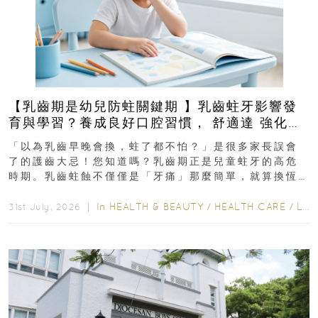
【乳齒期是幼兒防蛀關鍵期 】乳齒蛀牙影響發
育與學習？養成良好口腔習慣， 舒適達 強化琺
瑯質 兒童牙膏防護指南
「以為乳齒早晚會換，蛀了都不怕？」是很多家長誤會
了的護齒大忌！您知道嗎？乳齒期正是兒童蛀牙的高危
時期。乳齒蛀蝕不僅僅是「牙痛」那麼簡單，就算換恆
齒也有影響！後果將如骨牌效應般...
In
HEALTH & BEAUTY
/
HEALTH CARE
/
LIFESTYLE
31st July, 2026 ｜