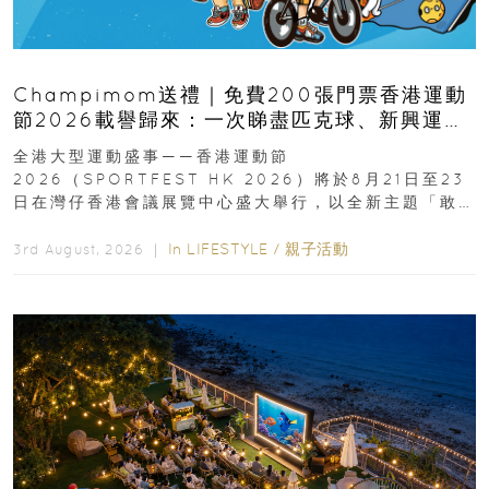
Champimom送禮｜免費200張門票香港運動
節2026載譽歸來：一次睇盡匹克球、新興運
動、街舞比賽＋逾百運動品牌展覽
全港大型運動盛事——香港運動節
2026（SPORTFEST HK 2026）將於8月21日至23
日在灣仔香港會議展覽中心盛大舉行，以全新主題「敢
運動大排檔」登場，集合...
In
LIFESTYLE
/
親子活動
3rd August, 2026 ｜