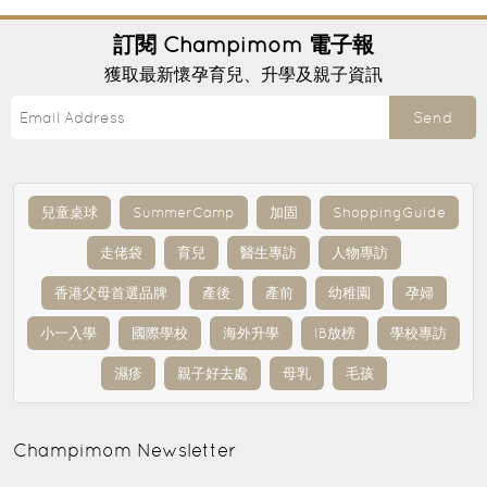
訂閱
Champimom
電子報
獲取最新懷孕育兒、升學及親子資訊
Send
兒童桌球
SummerCamp
加固
ShoppingGuide
走佬袋
育兒
醫生專訪
人物專訪
香港父母首選品牌
產後
產前
幼稚園
孕婦
小一入學
國際學校
海外升學
IB放榜
學校專訪
濕疹
親子好去處
母乳
毛孩
Champimom
Newsletter