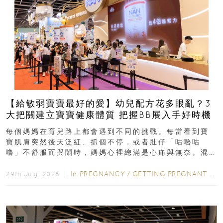
【給敏弱寶寶最好的愛】幼兒配方花多眼亂？3
大把關建立寶寶健康體質 把握BB展入手好時機
每個媽媽在育兒路上都會遇到不同的挑戰。每當看到寶
寶肌膚突然後天泛紅、抓個不停，或者肚仔「咕嚕咕
嚕」不舒服而哭鬧時，媽媽心裡總滿是心痛與無奈。混
合餵養揀奶粉？選擇幼兒配...
In
PREGNANCY
/
GETTING PREGNANT
/
P
29th July, 2026 ｜