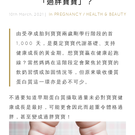
「過胖寶寶」？
In
PREGNANCY
/
HEALTH & BEAUTY
10th March, 2021｜
由受孕成胎到寶寶兩歲剛學行階段的首
1,000 天，是奠定寶寶代謝基礎、支持
健康成長的黃金期。想寶寶贏在健康起跑
線？當然媽媽在這階段定會聚焦於寶寶的
飲奶習慣或加固情況等，但原來吸收優質
蛋白質這一環亦是必不可少。
不過要知道早期蛋白質攝取過量未必對寶寶健
康成長是最好，可能更會因此而超重令體格過
胖，甚至變成過胖寶寶！