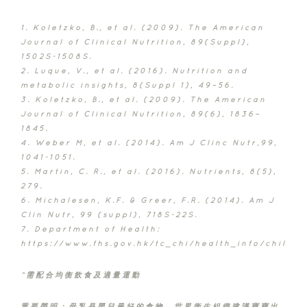
1. Koletzko, B., et al. (2009). The American
Journal of Clinical Nutrition, 89(Suppl),
1502S-1508S.
2. Luque, V., et al. (2016). Nutrition and
metabolic insights, 8(Suppl 1), 49–56.
3. Koletzko, B., et al. (2009). The American
Journal of Clinical Nutrition, 89(6), 1836–
1845.
4. Weber M, et al. (2014). Am J Clinc Nutr,99,
1041-1051.
5. Martin, C. R., et al. (2016). Nutrients, 8(5),
279.
6. Michalesen, K.F. & Greer, F.R. (2014). Am J
Clin Nutr, 99 (suppl), 718S-22S.
7. Department of Health:
https://www.fhs.gov.hk/tc_chi/health_info/child/
^需配合均衡飲食及適量運動
重要聲明：母乳是嬰兒最好的食物。世界衛生組織建議寶寶出