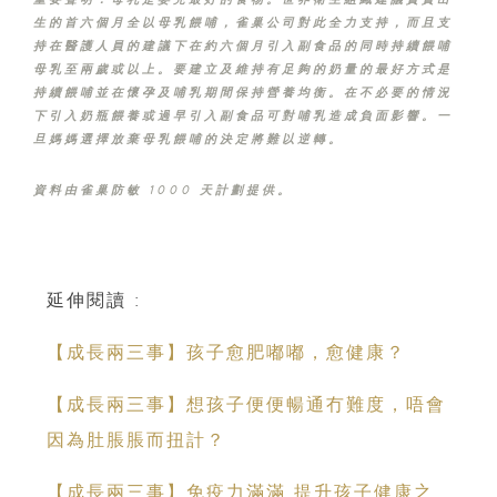
生的首六個月全以母乳餵哺，雀巢公司對此全力支持，而且支
持在醫護人員的建議下在約六個月引入副食品的同時持續餵哺
母乳至兩歲或以上。要建立及維持有足夠的奶量的最好方式是
持續餵哺並在懷孕及哺乳期間保持營養均衡。在不必要的情況
下引入奶瓶餵養或過早引入副食品可對哺乳造成負面影響。一
旦媽媽選擇放棄母乳餵哺的決定將難以逆轉。
資料由雀巢防敏 1000 天計劃提供。
延伸閱讀 :
【成長兩三事】孩子愈肥嘟嘟，愈健康？
【成長兩三事】想孩子便便暢通冇難度，唔會
因為肚脹脹而扭計？
【成長兩三事】免疫力滿滿 提升孩子健康之