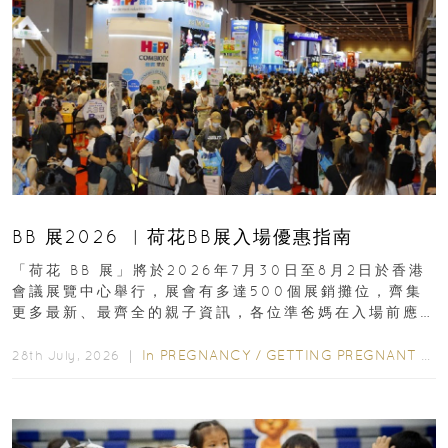
BB 展2026 ︳荷花BB展入場優惠指南
「荷花 BB 展」將於2026年7月30日至8月2日於香港
會議展覽中心舉行，展會有多達500個展銷攤位，齊集
更多最新、最齊全的親子資訊，各位準爸媽在入場前應
先閱讀購物指南...
In
PREGNANCY
/
GETTING PREGNANT
/
P
28th July, 2026 ｜