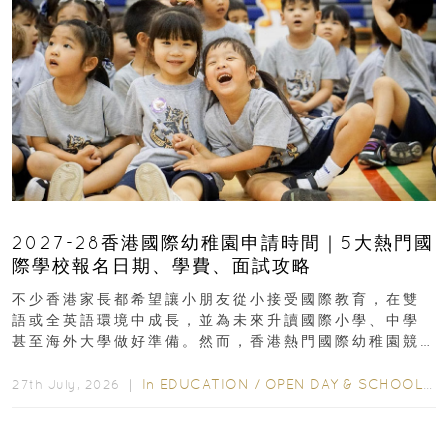
2027-28香港國際幼稚園申請時間｜5大熱門國
際學校報名日期、學費、面試攻略
不少香港家長都希望讓小朋友從小接受國際教育，在雙
語或全英語環境中成長，並為未來升讀國際小學、中學
甚至海外大學做好準備。然而，香港熱門國際幼稚園競
爭激烈，大部分學校會於入學前約一年開始接受申請...
In
EDUCATION
/
OPEN DAY & SCHOOL EVENTS
27th July, 2026 ｜