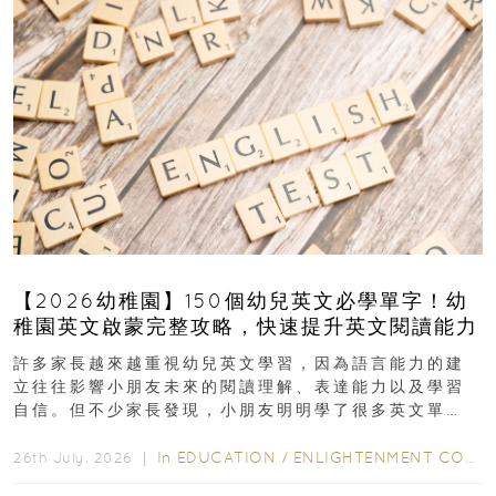
【2026幼稚園】150個幼兒英文必學單字！幼
稚園英文啟蒙完整攻略，快速提升英文閱讀能力
許多家長越來越重視幼兒英文學習，因為語言能力的建
立往往影響小朋友未來的閱讀理解、表達能力以及學習
自信。但不少家長發現，小朋友明明學了很多英文單
字，真正開始閱讀英文故事書時，仍然容易卡住...
In
EDUCATION
/
ENLIGHTENMENT CORNER
26th July, 2026 ｜