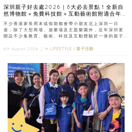
深圳親子好去處2026｜8大必去景點！全新自
然博物館＋免費科技館＋互動藝術館附適合年
齡、交通、門票、開放時間
不少香港家長周末或假期都會帶小朋友北上深圳一日
遊，除了大型商場、遊樂場及主題樂園外，近年深圳更
開設不少集教育、藝術、科技及互動體驗於一身的親子
好去處！暑假唔想再行商場...
In
LIFESTYLE
/
親子活動
6th August, 2026 ｜