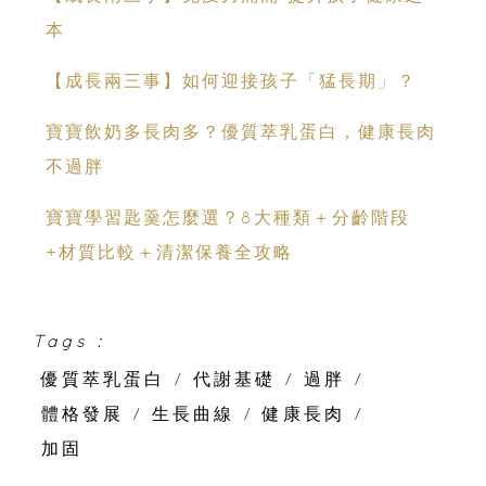
本
【成長兩三事】如何迎接孩子「猛長期」？
寶寶飲奶多長肉多？優質萃乳蛋白，健康長肉
不過胖
寶寶學習匙羹怎麼選？8大種類＋分齡階段
+材質比較＋清潔保養全攻略
Tags :
優質萃乳蛋白
/
代謝基礎
/
過胖
/
體格發展
/
生長曲線
/
健康長肉
/
加固