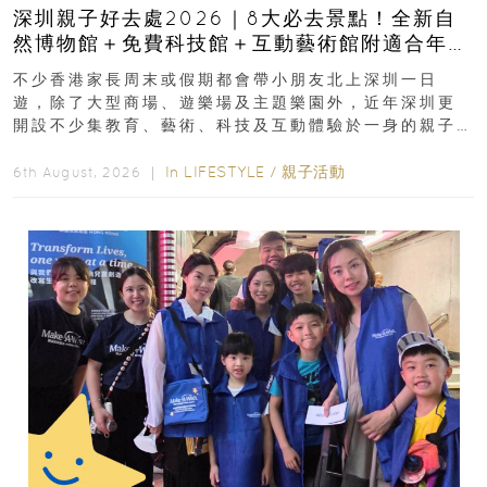
深圳親子好去處2026｜8大必去景點！全新自
然博物館＋免費科技館＋互動藝術館附適合年
齡、交通、門票、開放時間
不少香港家長周末或假期都會帶小朋友北上深圳一日
遊，除了大型商場、遊樂場及主題樂園外，近年深圳更
開設不少集教育、藝術、科技及互動體驗於一身的親子
好去處！暑假唔想再行商場...
In
LIFESTYLE
/
親子活動
6th August, 2026 ｜