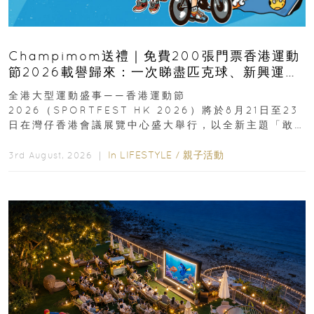
Champimom送禮｜免費200張門票香港運動
節2026載譽歸來：一次睇盡匹克球、新興運
動、街舞比賽＋逾百運動品牌展覽
全港大型運動盛事——香港運動節
2026（SPORTFEST HK 2026）將於8月21日至23
日在灣仔香港會議展覽中心盛大舉行，以全新主題「敢
運動大排檔」登場，集合...
In
LIFESTYLE
/
親子活動
3rd August, 2026 ｜