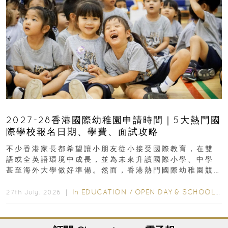
2027-28香港國際幼稚園申請時間｜5大熱門國
際學校報名日期、學費、面試攻略
不少香港家長都希望讓小朋友從小接受國際教育，在雙
語或全英語環境中成長，並為未來升讀國際小學、中學
甚至海外大學做好準備。然而，香港熱門國際幼稚園競
爭激烈，大部分學校會於入學前約一年開始接受申請...
In
EDUCATION
/
OPEN DAY & SCHOOL EVENTS
27th July, 2026 ｜