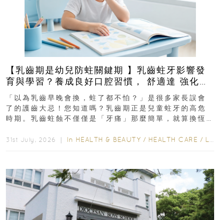
【乳齒期是幼兒防蛀關鍵期 】乳齒蛀牙影響發
育與學習？養成良好口腔習慣， 舒適達 強化琺
瑯質 兒童牙膏防護指南
「以為乳齒早晚會換，蛀了都不怕？」是很多家長誤會
了的護齒大忌！您知道嗎？乳齒期正是兒童蛀牙的高危
時期。乳齒蛀蝕不僅僅是「牙痛」那麼簡單，就算換恆
齒也有影響！後果將如骨牌效應般...
In
HEALTH & BEAUTY
/
HEALTH CARE
/
LIFESTYLE
31st July, 2026 ｜