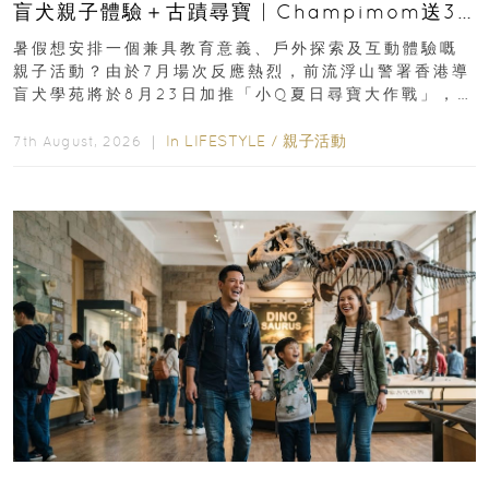
盲犬親子體驗＋古蹟尋寶 | Champimom送3
組免費名額
暑假想安排一個兼具教育意義、戶外探索及互動體驗嘅
親子活動？由於7月場次反應熱烈，前流浮山警署香港導
盲犬學苑將於8月23日加推「小Q夏日尋寶大作戰」，家
長與小朋友可以走進前流浮山警署...
In
LIFESTYLE
/
親子活動
7th August, 2026 ｜