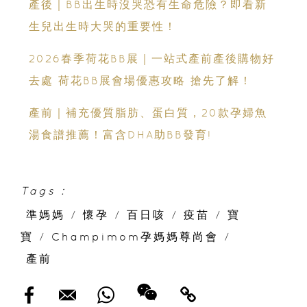
產後｜BB出生時沒哭恐有生命危險？即看新
生兒出生時大哭的重要性！
2026春季荷花BB展｜一站式產前產後購物好
去處 荷花BB展會場優惠攻略 搶先了解！
產前｜補充優質脂肪、蛋白質，20款孕婦魚
湯食譜推薦！富含DHA助BB發育!
Tags :
準媽媽
/
懷孕
/
百日咳
/
疫苗
/
寶
寶
/
Champimom孕媽媽尊尚會
/
產前