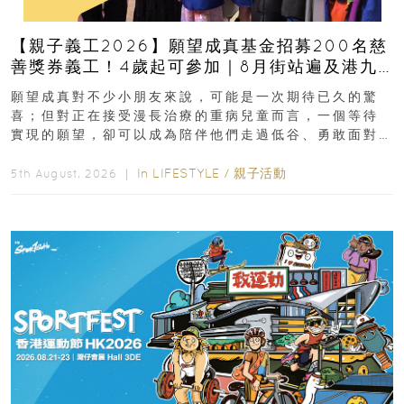
【親子義工2026】願望成真基金招募200名慈
善獎券義工！4歲起可參加｜8月街站遍及港九
新界
願望成真對不少小朋友來說，可能是一次期待已久的驚
喜；但對正在接受漫長治療的重病兒童而言，一個等待
實現的願望，卻可以成為陪伴他們走過低谷、勇敢面對
逆境的重要力量。▲ 願...
In
LIFESTYLE
/
親子活動
5th August, 2026 ｜