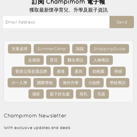
訂閱
Champimom
電子報
獲取最新懷孕育兒、升學及親子資訊
Send
兒童桌球
SummerCamp
加固
ShoppingGuide
走佬袋
育兒
醫生專訪
人物專訪
香港父母首選品牌
產後
產前
幼稚園
孕婦
小一入學
國際學校
海外升學
IB放榜
學校專訪
濕疹
親子好去處
母乳
毛孩
Champimom
Newsletter
With exclusive updates and deals