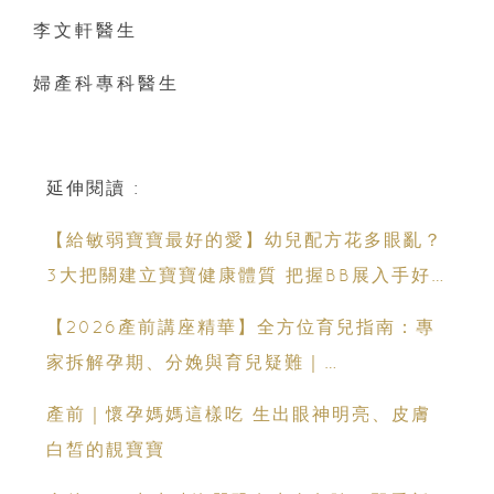
李文軒醫生
婦產科專科醫生
延伸閱讀 :
【給敏弱寶寶最好的愛】幼兒配方花多眼亂？
3大把關建立寶寶健康體質 把握BB展入手好
時機
【2026產前講座精華】全方位育兒指南：專
家拆解孕期、分娩與育兒疑難｜
Champimom
產前｜懷孕媽媽這樣吃 生出眼神明亮、皮膚
白皙的靚寶寶