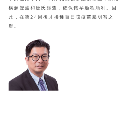
構超聲波和唐氏篩查，確保懷孕過程順利。因
此，在第24周後才接種百日咳疫苗屬明智之
舉。