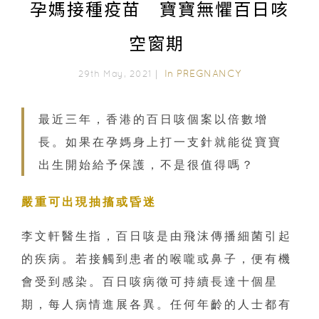
孕媽接種疫苗 寶寶無懼百日咳
空窗期
In
PREGNANCY
29th May, 2021｜
最近三年，香港的百日咳個案以倍數增
長。如果在孕媽身上打一支針就能從寶寶
出生開始給予保護，不是很值得嗎？
嚴重可出現抽搐或昏迷
李文軒醫生指，百日咳是由飛沫傳播細菌引起
的疾病。若接觸到患者的喉嚨或鼻子，便有機
會受到感染。百日咳病徵可持續長達十個星
期，每人病情進展各異。任何年齡的人士都有