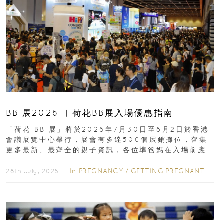
BB 展2026 ︳荷花BB展入場優惠指南
「荷花 BB 展」將於2026年7月30日至8月2日於香港
會議展覽中心舉行，展會有多達500個展銷攤位，齊集
更多最新、最齊全的親子資訊，各位準爸媽在入場前應
先閱讀購物指南...
In
PREGNANCY
/
GETTING PREGNANT
/
P
28th July, 2026 ｜