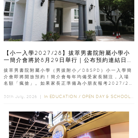
【小一入學2027/28】拔萃男書院附屬小學小
一簡介會將於8月29日舉行｜公布預約連結日期
｜更設有網上重溫
拔萃男書院附屬小學（男拔附小／DBSPD）小一入學簡
介會即將開放預約！簡介會每年均備受家長關注，入場
名額「瘋搶」。如果家長正準備為小朋友報考2027/28
學年小一，想...
In
EDUCATION
/
OPEN DAY & SCHOOL EVENTS
30th July, 2026 ｜