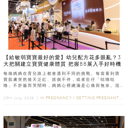
【給敏弱寶寶最好的愛】幼兒配方花多眼亂？3
大把關建立寶寶健康體質 把握BB展入手好時機
每個媽媽在育兒路上都會遇到不同的挑戰。每當看到寶
寶肌膚突然後天泛紅、抓個不停，或者肚仔「咕嚕咕
嚕」不舒服而哭鬧時，媽媽心裡總滿是心痛與無奈。混
合餵養揀奶粉？選擇幼兒配...
In
PREGNANCY
/
GETTING PREGNANT
/
P
29th July, 2026 ｜