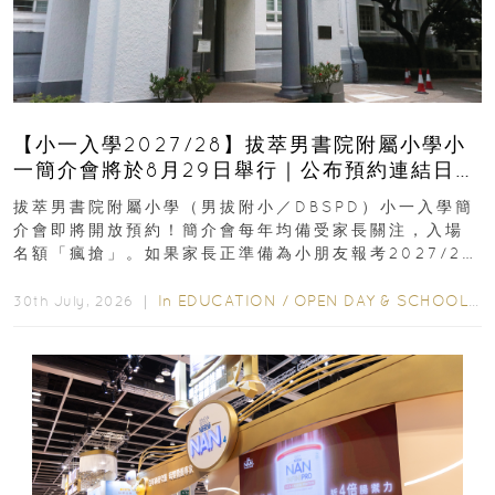
【小一入學2027/28】拔萃男書院附屬小學小
一簡介會將於8月29日舉行｜公布預約連結日期
｜更設有網上重溫
拔萃男書院附屬小學（男拔附小／DBSPD）小一入學簡
介會即將開放預約！簡介會每年均備受家長關注，入場
名額「瘋搶」。如果家長正準備為小朋友報考2027/28
學年小一，想...
In
EDUCATION
/
OPEN DAY & SCHOOL EVENTS
30th July, 2026 ｜