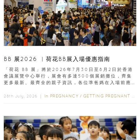
BB 展2026 ︳荷花BB展入場優惠指南
「荷花 BB 展」將於2026年7月30日至8月2日於香港
會議展覽中心舉行，展會有多達500個展銷攤位，齊集
更多最新、最齊全的親子資訊，各位準爸媽在入場前應
先閱讀購物指南...
In
PREGNANCY
/
GETTING PREGNANT
/
P
28th July, 2026 ｜