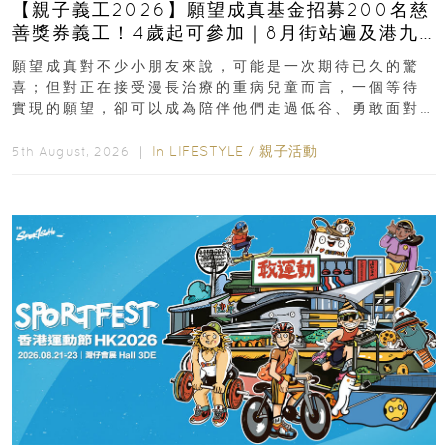
【親子義工2026】願望成真基金招募200名慈
善獎券義工！4歲起可參加｜8月街站遍及港九
新界
願望成真對不少小朋友來說，可能是一次期待已久的驚
喜；但對正在接受漫長治療的重病兒童而言，一個等待
實現的願望，卻可以成為陪伴他們走過低谷、勇敢面對
逆境的重要力量。▲ 願...
In
LIFESTYLE
/
親子活動
5th August, 2026 ｜