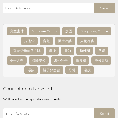
Send
兒童桌球
SummerCamp
加固
ShoppingGuide
走佬袋
育兒
醫生專訪
人物專訪
香港父母首選品牌
產後
產前
幼稚園
孕婦
小一入學
國際學校
海外升學
IB放榜
學校專訪
濕疹
親子好去處
母乳
毛孩
Champimom
Newsletter
With exclusive updates and deals
Send