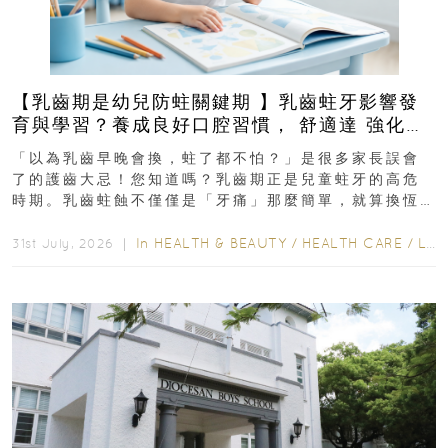
【乳齒期是幼兒防蛀關鍵期 】乳齒蛀牙影響發
育與學習？養成良好口腔習慣， 舒適達 強化琺
瑯質 兒童牙膏防護指南
「以為乳齒早晚會換，蛀了都不怕？」是很多家長誤會
了的護齒大忌！您知道嗎？乳齒期正是兒童蛀牙的高危
時期。乳齒蛀蝕不僅僅是「牙痛」那麼簡單，就算換恆
齒也有影響！後果將如骨牌效應般...
In
HEALTH & BEAUTY
/
HEALTH CARE
/
LIFESTYLE
31st July, 2026 ｜