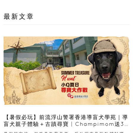
最新文章
【暑假必玩】前流浮山警署香港導盲犬學苑｜導
盲犬親子體驗＋古蹟尋寶 | Champimom送3
組免費名額