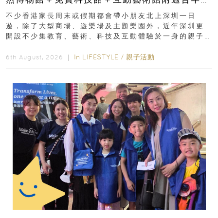
齡、交通、門票、開放時間
不少香港家長周末或假期都會帶小朋友北上深圳一日
遊，除了大型商場、遊樂場及主題樂園外，近年深圳更
開設不少集教育、藝術、科技及互動體驗於一身的親子
好去處！暑假唔想再行商場...
In
LIFESTYLE
/
親子活動
6th August, 2026 ｜