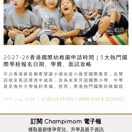
2027-28香港國際幼稚園申請時間｜5大熱門國
際學校報名日期、學費、面試攻略
不少香港家長都希望讓小朋友從小接受國際教育，在雙
語或全英語環境中成長，並為未來升讀國際小學、中學
甚至海外大學做好準備。然而，香港熱門國際幼稚園競
爭激烈，大部分學校會於入學前約一年開始接受申請...
In
EDUCATION
/
OPEN DAY & SCHOOL EVENTS
27th July, 2026 ｜
訂閱
Champimom
電子報
獲取最新懷孕育兒、升學及親子資訊