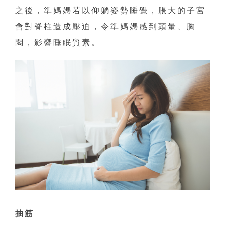
之後，準媽媽若以仰躺姿勢睡覺，脹大的子宮
會對脊柱造成壓迫，令準媽媽感到頭暈、胸
悶，影響睡眠質素。
抽筋