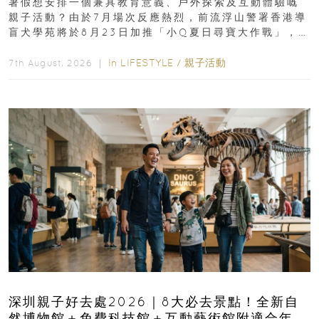
暑假想安排一個兼具教育意義、戶外探索及互動體驗嘅
親子活動？由於7月場次反應熱烈，前流浮山警署香港導
盲犬學苑將於8月23日加推「小Q夏日尋寶大作戰」，家
長與小朋友可以走進前流浮山警署...
In
LIFESTYLE
/
親子活動
7th August, 2026 ｜
深圳親子好去處2026｜8大必去景點！全新自
然博物館＋免費科技館＋互動藝術館附適合年