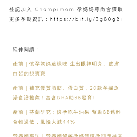
登記加入 Champimom 孕媽媽尊尚會獲取
更多孕期資訊：
https://bit.ly/3gB0gBi
延伸閱讀 :
產前｜懷孕媽媽這樣吃 生出眼神明亮、皮膚
白皙的靚寶寶
產前｜補充優質脂肪、蛋白質，20款孕婦魚
湯食譜推薦！富含DHA助BB發育!
產前｜芬蘭研究：懷孕吃牛油果 幫助BB遠離
食物過敏，風險大減44%
營養師專訪｜營養師解答孕媽媽懷孕期間補充