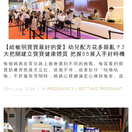
【給敏弱寶寶最好的愛】幼兒配方花多眼亂？3
大把關建立寶寶健康體質 把握BB展入手好時機
每個媽媽在育兒路上都會遇到不同的挑戰。每當看到寶
寶肌膚突然後天泛紅、抓個不停，或者肚仔「咕嚕咕
嚕」不舒服而哭鬧時，媽媽心裡總滿是心痛與無奈。混
合餵養揀奶粉？選擇幼兒配...
In
PREGNANCY
/
GETTING PREGNANT
/
P
29th July, 2026 ｜