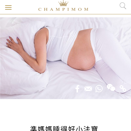
準媽媽睡得好小法寶