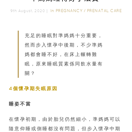
In
PREGNANCY
/
PRENATAL CARE
9th August, 2020｜
充足的睡眠對準媽媽十分重要，
然而步入懷孕中後期，不少準媽
媽都會睡不好，在床上輾轉難
眠，原來睡眠質素係同飲水量有
關？
4個懷孕期失眠原因
睡姿不當
在懷孕初期，由於胎兒仍然細小，準媽媽可以
隨意仰睡或側睡都沒有問題，但步入懷孕中期